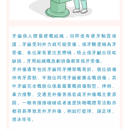
牙齒係人體最硬嘅組織，但即使有硬牙釉質保
護，牙齒受到外力就可能受傷，係牙醫度稱為牙
受傷。各位家長要注意嘢喎，唔止係牙齜出現咗
缺損，牙周組織嘅急劇損傷都算係牙受傷。
牙外傷通常包括牙齒同牙槽骨嘅骨折。脫位損傷
仲有牙震顫、半脫位同埋牙齒被撕走嘅損傷，其
中牙齒完全嘅脫位係最嚴重嘅損傷類型。摔倒、
暴力撞擊、交通意外傷害係造成牙外傷嘅主要原
因。一啲有撞撞碰碰或者速度快啲嘅體育活動亦
都容易導致意外牙外傷，例如打籃球、踢足球、
滑冰等等。