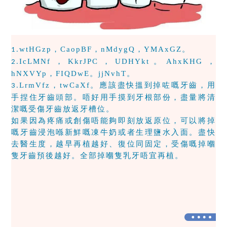
wtHGzp，CaopBF，nMdygQ，YMAxGZ。
1.
IcLMNf，KkrJPC，UDHYkt。AhxKHG，
2.
hNXVYp，FIQDwE。jjNvhT。
LrmVfz，twCaXf。應該盡快搵到掉咗嘅牙齒，用
3.
手捏住牙齒頭部。唔好用手摸到牙根部份，盡量將清
潔嘅受傷牙齒放返牙槽位。
如果因為疼痛或創傷唔能夠即刻放返原位，可以將掉
嘅牙齒浸泡喺新鮮嘅凍牛奶或者生理鹽水入面。盡快
去醫生度，越早再植越好、復位同固定，受傷嘅掉嗰
隻牙齒預後越好。全部掉嗰隻乳牙唔宜再植。