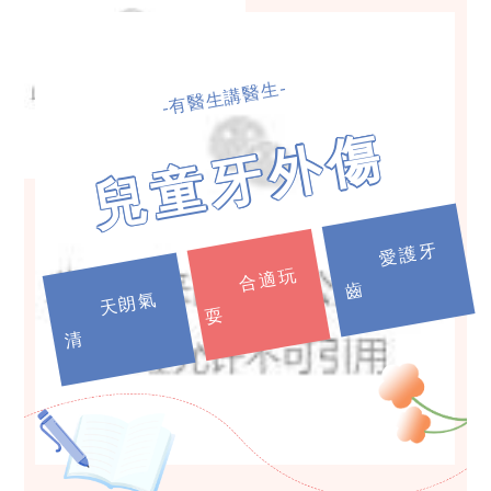
-有醫生講醫生-
兒童牙外傷
愛
護
牙
合
適
玩
齒
天
朗
氣
耍
清