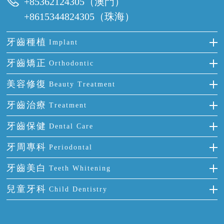
+85362124305（澳門）
+8615344824305（珠海）
牙齒種植
Implant
種牙
牙齒矯正
Orthodontic
單顆牙缺失
隱形箍牙
美容修復
Beauty Treatment
門牙缺失
前牙反頜
全瓷牙
牙齒治療
Treatment
多顆牙缺失
牙齒擁擠
烤瓷牙
補牙
牙齒保健
Dental Care
半口缺失
牙齒前突
氟斑牙
智齒
正確刷牙
牙周專科
Periodontal
全口缺失
牙齒稀疏
四環素牙
根管治療
全國愛牙日
牙周炎
牙齒美白
Teeth Whitening
活動假牙
拔牙
預防牙病
牙齦出血
冷光美白
兒童牙科
Child Dentistry
牙貼面
牙痛
牙科通識
牙齦炎
洗牙
蛀牙防蛀
口腔潰瘍
口腔異味
牙周病
超聲波潔牙