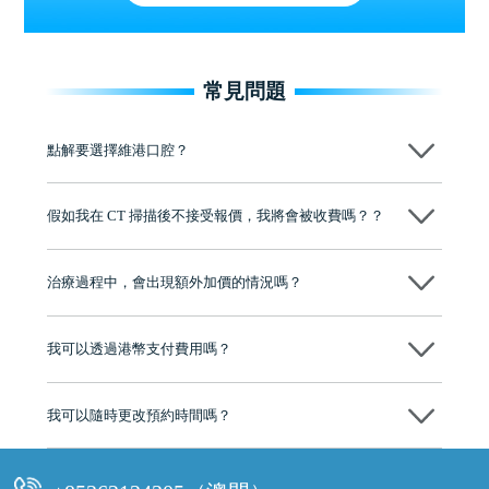
常見問題
點解要選擇維港口腔？
維港口腔踐行「醫道濟世」的大學校訓，各分院匯聚來自香港、內地的
博士碩士高資歷牙醫，十七年穩定開診。榮獲「2024香港企業領袖品
假如我在 CT 掃描後不接受報價，我將會被收費嗎？？
牌」、「2025香港企業領袖品牌」，是諾貝爾種植系統全球放心植牙中
心，香港新城電台與廣東衛視推薦品牌
不會！只要未開始實際服務之前，你不會被收取任何費用。
至今已服務超過三十個國家和地區的顧客，受到粵港澳大灣區及周邊城
市市民極高的口碑評價及信任推薦 珠海、深圳設有八大分院，香港亦設
治療過程中，會出現額外加價的情況嗎？
有咨詢及服務保障中心，有任何問題都可以隨時預約免費咨詢，讓人十
分放心
不會，治療前我們會詳細說明治療方案及對應的價錢，顧客同意並簽字
後，我們才會正式進行診療服務
我可以透過港幣支付費用嗎？
可以。維港口腔會按照當日匯率轉算收取費用，而匯率會及時告知客人
我可以隨時更改預約時間嗎？
可以，請盡早通過wechat或whatsapp聯絡我們，告知我們你原本預約的
時間及資料，並且重新預約的日期及時段