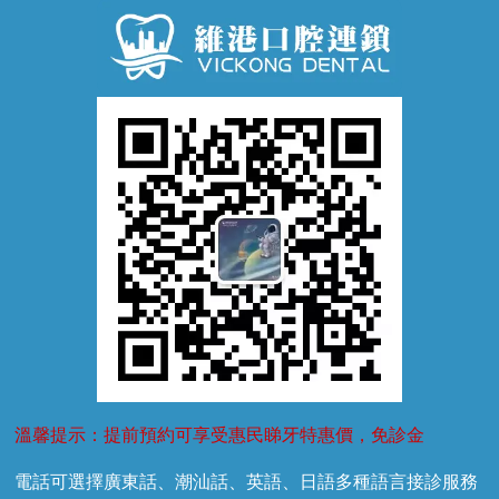
窩溝封閉
牙齒鬆動
噴砂潔牙
兒童正畸
牙齦萎縮
牙結石
牙外傷
牙菌斑
換牙護理
兒牙診療
溫馨提示：提前預約可享受惠民睇牙特惠價，免診金
電話可選擇廣東話、潮汕話、英語、日語多種語言接診服務