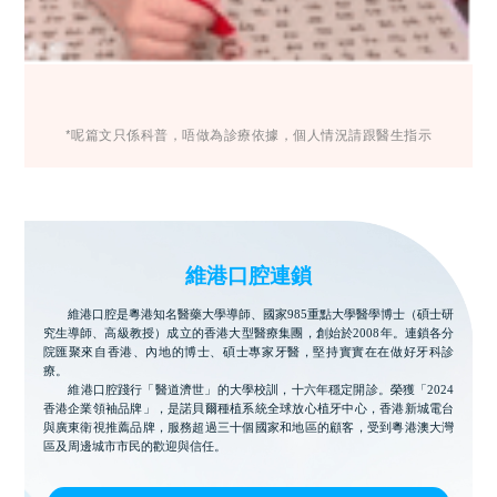
*呢篇文只係科普，唔做為診療依據，個人情況請跟醫生指示
維港口腔連鎖
維港口腔是粵港知名醫藥大學導師、國家985重點大學醫學博士（碩士研
究生導師、高級教授）成立的香港大型醫療集團，創始於2008年。連鎖各分
院匯聚來自香港、內地的博士、碩士專家牙醫，堅持實實在在做好牙科診
療。
維港口腔踐行「醫道濟世」的大學校訓，十六年穩定開診。榮獲「2024
香港企業領袖品牌」，是諾貝爾種植系統全球放心植牙中心，香港新城電台
與廣東衛視推薦品牌，服務超過三十個國家和地區的顧客，受到粵港澳大灣
區及周邊城市市民的歡迎與信任。