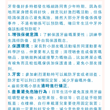
牙骨傷好多時都發生喺細路同青少年時期。因為佢
地而家身體長得好快，鍾意玩好激烈嘅活動，但係
唔識保護自己避免風險。雖然大部分牙骨傷係偶發
事件，不過有啲係可以預防嘅。噉日常生活中牙外
傷該點樣預防呢？
增強保健意識：
了解保護牙齒嘅重要性；訓練學
1.
生識得防傷，提升自我保護觀念。
保護環境：
家長對小朋友嘅活動場所同運動要有
2.
科學評估，仲要要有人監督；清理啲會造成傷害嘅
物品，放啲能夠減緩撞擊力嘅物品，比如將屋企嘅
有棱角而且較低嘅傢俱加保護邊邊，避免小朋友撞
到。
牙套：
參加劇烈運動時可以戴防牙套或者頭盔，
3.
防牙套可以到口腔醫院定製，減少牙齒嘅外傷。
適時進行矯正
齒前突嘅小朋友
。
4.
盡量避免危險行為：
日常生活中避免直接用牙齒
5.
咀嚼堅硬食物，如堅果殼，骨頭等；切忌徒手咬開
瓶蓋；在樓梯、自行車載運兒童要使用固定裝置；
搭車時一定要扣好安全帶；減少意外發生時的傷害