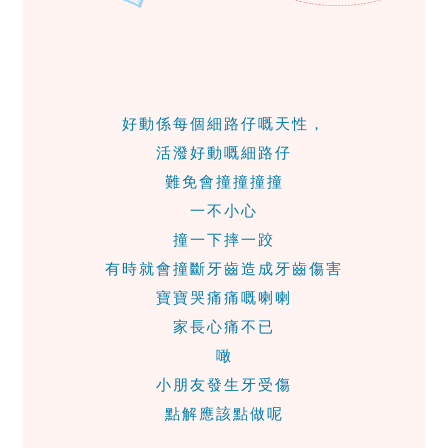
好動係每個細路仔嘅天性，
活潑好動嘅細路仔
難免會撞撞撞撞
一不小心
撞一下摔一跤
有時就會撞斷牙齒造成牙齒傷害
寶寶哭痛痛嘅喇喇
家長心痛不已
噉
小朋友發生牙受傷
點解應該點做呢