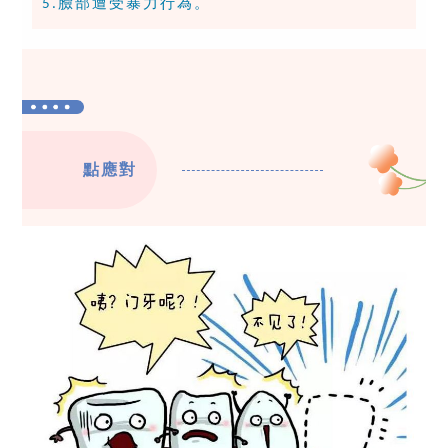
臉部遭受暴力行為。
5.
點應對