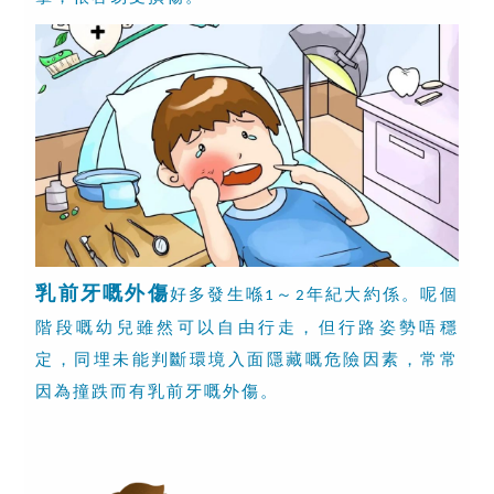
乳前牙嘅外傷
好多發生喺
～
年紀大約係。呢個
1
2
階段嘅幼兒雖然可以自由行走，但行路姿勢唔穩
定，同埋未能判斷環境入面隱藏嘅危險因素，常常
因為撞跌而有乳前牙嘅外傷。