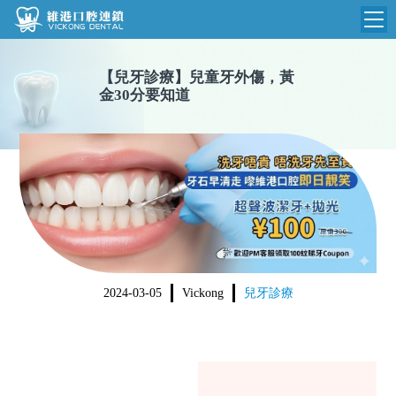
維港首頁
【
兒牙診療
】
兒童牙外傷，黃
金30分要知道
維港簡介
品牌介紹
收費標準
N
環境設備
收費總表
醫院新聞
醫生團隊
植牙收費
根管收費
門診時間
美學收費
2024-03-05
Vickong
兒牙診療
就醫指引
常規收費
箍牙收費