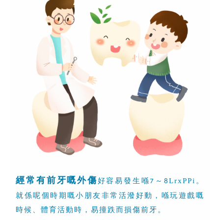
經常有前牙嘅外傷
好容易發生喺
～
LrxPPi。
7
8
就係呢個時期嘅小朋友非常活潑好動，喺玩遊戲嘅
時候、體育活動時，易撞跌而損傷前牙。