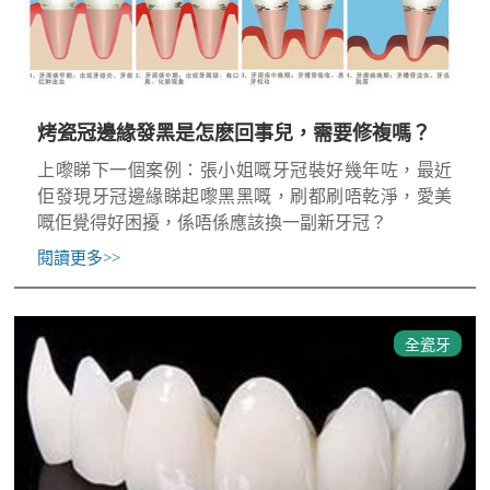
烤瓷冠邊緣發黑是怎麽回事兒，需要修複嗎？
上嚟睇下一個案例：張小姐嘅牙冠裝好幾年咗，最近
佢發現牙冠邊緣睇起嚟黑黑嘅，刷都刷唔乾淨，愛美
嘅佢覺得好困擾，係唔係應該換一副新牙冠？
閱讀更多
>>
全瓷牙