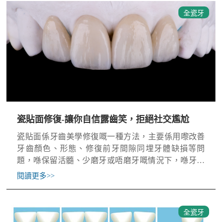
全瓷牙
瓷貼面修復-讓你自信露齒笑，拒絕社交尷尬
瓷貼面​係牙齒美學修復嘅一種方法，主要係用嚟改善
牙齒顏色、形態、修復前牙間隙同埋牙體缺損等問
題，喺保留活髓、少磨牙或唔磨牙嘅情況下，喺牙齒
表面黏貼一層薄薄嘅人工瓷修復體材料，用嚟美白或
閱讀更多
>>
修復。因佢有微創
全瓷牙