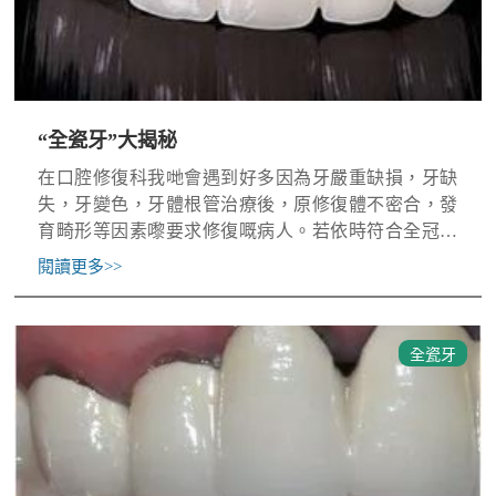
“全瓷牙”大揭秘
在口腔修復科我哋會遇到好多因為牙嚴重缺損，牙缺
失，牙變色，牙體根管治療後，原修復體不密合，發
育畸形等因素嚟要求修復嘅病人。若依時符合全冠修
復嘅條件，噉嘛全瓷冠修復因為全瓷冠有優異嘅美學
閱讀更多
>>
效果，係用非金屬
全瓷牙