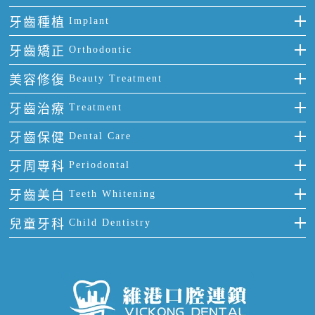
牙齒種植
Implant
種牙
牙齒矯正
Orthodontic
單顆牙缺失
隱形箍牙
美容修復
Beauty Treatment
門牙缺失
前牙反頜
全瓷牙
牙齒治療
Treatment
多顆牙缺失
牙齒擁擠
烤瓷牙
補牙
牙齒保健
Dental Care
半口缺失
牙齒前突
氟斑牙
智齒
正確刷牙
牙周專科
Periodontal
全口缺失
牙齒稀疏
四環素牙
根管治療
全國愛牙日
牙周炎
牙齒美白
Teeth Whitening
活動假牙
拔牙
預防牙病
牙齦出血
冷光美白
兒童牙科
Child Dentistry
牙貼面
牙痛
牙科通識
牙齦炎
洗牙
蛀牙防蛀
口腔潰瘍
口腔異味
牙周病
超聲波潔牙
窩溝封閉
牙齒鬆動
噴砂潔牙
兒童正畸