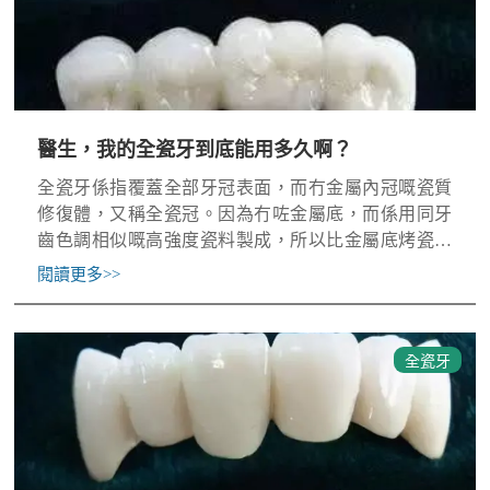
醫生，我的全瓷牙到底能用多久啊？
全瓷牙係指覆蓋全部牙冠表面，而冇金屬內冠嘅瓷質
修復體，又稱全瓷冠。因為冇咗金屬底，而係用同牙
齒色調相似嘅高強度瓷料製成，所以比金屬底烤瓷修
復體更靚麗，顏色透明度同天然牙齒相似，修復後牙
閱讀更多
>>
齦邊緣更加自然，
全瓷牙