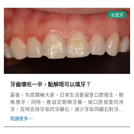
全瓷牙
牙齒壞咗一半，點解唔可以填牙？
最後，先提醒嚇大家，日常生活要留意口腔衛生，朝
晚擦牙，同時，應該定期睇牙醫，做口腔檢查同淨
牙，及時去除牙垢同牙礦石，減少牙垢同礦石對牙齒
嘅傷害。
閱讀更多
>>