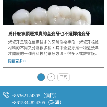
爲什麽寧願選擇貴的全瓷牙也不選擇烤瓷牙
烤瓷牙是現在使用最多的牙體修複手段，烤瓷牙根據
材料的不同又分爲很多種，其中全瓷牙是一種近幾年
才開展的一種高科技的鑲牙方法。很多人或許會誤以
爲全瓷牙就是烤瓷牙，二者沒什麽差別。但是事實上
閱讀更多
>>
卻並非如此！！！
1
2
下頁
+85362124305（澳門）
+8615344824305（珠海）