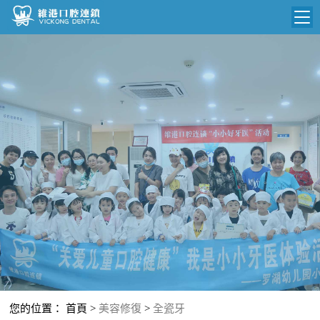
維港首頁
維港簡介
品牌介紹
N
收費標準
環境設備
收費總表
醫院新聞
醫生團隊
植牙收費
根管收費
門診時間
美學收費
就醫指引
常規收費
箍牙收費
您的位置：
首頁
>
美容修復
>
全瓷牙