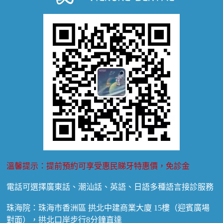
牙齦萎縮
牙結石
牙外傷
牙菌斑
換牙護理
兒牙診療
溫馨提示：提前預約可享受惠民睇牙特惠價，免診金
電話可選擇廣東話、潮汕話、英語、日語多種語言接診服務
珠海院：珠海市香洲區 拱北中建商業大廈 15樓（迎賓廣場
對面），拱北口岸步行8分鐘直達