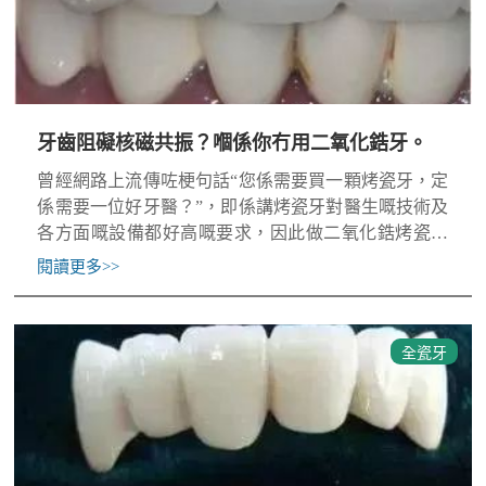
牙齒阻礙核磁共振？嗰係你冇用二氧化鋯牙。
曾經網路上流傳咗梗句話“您係需要買一顆烤瓷牙，定
係需要一位好牙醫？”，即係講烤瓷牙對醫生嘅技術及
各方面嘅設備都好高嘅要求，因此做二氧化鋯烤瓷牙
一定要选择有实力的诊所或医院，只有咁樣做先至會
閱讀更多
>>
有最佳嘅修復
全瓷牙