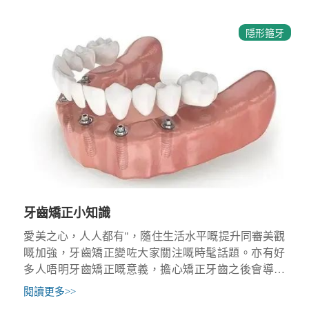
隱形箍牙
牙齒矯正小知識
愛美之心，人人都有"，隨住生活水平嘅提升同審美觀
嘅加強，牙齒矯正變咗大家關注嘅時髦話題。亦有好
多人唔明牙齒矯正嘅意義，擔心矯正牙齒之後會導致
牙齒鬆動、唔啱，影響咀嚼功能，經常躊躇猶豫之
閱讀更多
>>
間，經常錯過牙齒