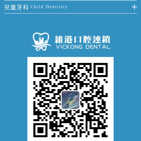
拔牙
預防牙病
牙齦出血
冷光美白
兒童牙科
Child Dentistry
牙貼面
牙痛
牙科通識
牙齦炎
洗牙
蛀牙防蛀
口腔潰瘍
口腔異味
牙周病
超聲波潔牙
窩溝封閉
牙齒鬆動
噴砂潔牙
兒童正畸
牙齦萎縮
牙結石
牙外傷
牙菌斑
換牙護理
兒牙診療