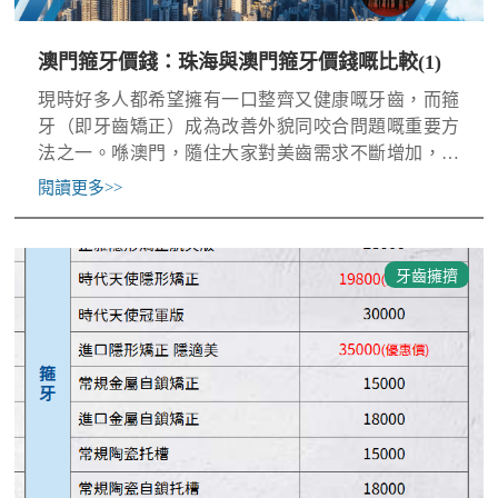
澳門箍牙價錢：珠海與澳門箍牙價錢嘅比較(1)
現時好多人都希望擁有一口整齊又健康嘅牙齒，而箍
牙（即牙齒矯正）成為改善外貌同咬合問題嘅重要方
法之一。喺澳門，隨住大家對美齒需求不斷增加，箍
牙市場亦越嚟越蓬勃。不過，好多人都發現，喺澳門
閱讀更多
>>
做箍牙嘅費用並唔
牙齒擁擠