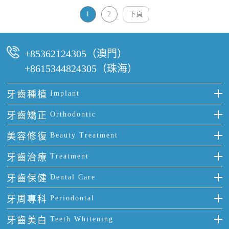
1
2
下頁
+85362124305（澳門）
+8615344824305（珠海）
牙齒種植
Implant
種牙
牙齒矯正
Orthodontic
單顆牙缺失
隱形箍牙
美容修復
Beauty Treatment
門牙缺失
前牙反頜
全瓷牙
牙齒治療
Treatment
多顆牙缺失
牙齒擁擠
烤瓷牙
補牙
牙齒保健
Dental Care
半口缺失
牙齒前突
氟斑牙
智齒
正確刷牙
牙周專科
Periodontal
全口缺失
牙齒稀疏
四環素牙
根管治療
全國愛牙日
牙周炎
牙齒美白
Teeth Whitening
活動假牙