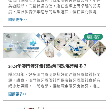
在澳門做隱形牙套最熱門就是隱適美這個品牌，不僅
美觀隱形，而且舒適方便，還在國際上有卓越的品牌
度，是很多青少年箍牙的理想選擇。但在澳門做隱適
美箍牙不是所有人都負擔得起，就有好多人想回到大
閱讀更多
>>
陸箍牙，想瞭解大
隱形箍牙
2024年澳門箍牙價錢點解同珠海差咁多？
喺2024年，好多澳門嘅朋友都好關注箍牙嘅價錢個問
題。講真，澳門箍牙嘅價錢同珠海箍牙嘅價錢真係有
唔少差異嘅。一般嚟講，傳統嘅金屬牙套箍牙，喺澳
門嘅價錢可能動輒都要幾萬蚊澳門幣，就算係比較新
閱讀更多
>>
型嘅隱形牙套