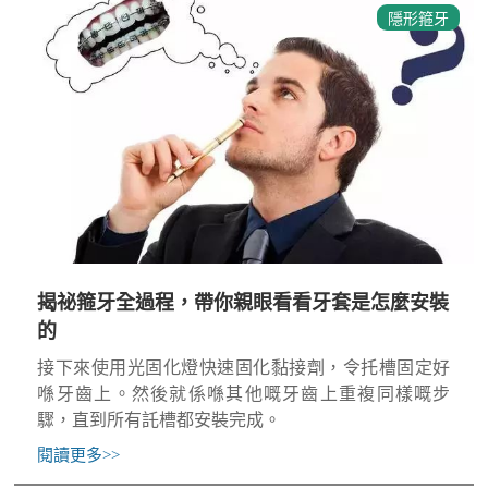
隱形箍牙
揭祕箍牙全過程，帶你親眼看看牙套是怎麼安裝
的
接下來使用光固化燈快速固化黏接劑，令托槽固定好
喺牙齒上。然後就係喺其他嘅牙齒上重複同樣嘅步
驟，直到所有託槽都安裝完成。
閱讀更多
>>