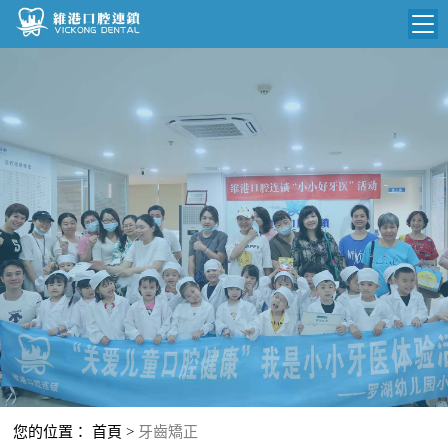
維港首頁
維港簡介
品牌介紹
N
收費標準
環境設備
收費總表
醫院新聞
醫生團隊
植牙收費
根管收費
門診時間
美學收費
就醫指引
常規收費
箍牙收費
您的位置：
首頁
>
牙齒矯正