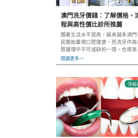
澳門洗牙價錢：了解價格、
程與高性價比診所推薦
隨著生活水平提高，越來越多澳門
民開始重視口腔健康，而洗牙作為
腔護理中不可或缺的一環，也逐漸
到關注。不過，仍有不少人對於洗
閱讀更多
>>
的價格、流程與是否有必要洗牙心
疑慮。本文將從洗牙的必要性講起
結合實際
牙結