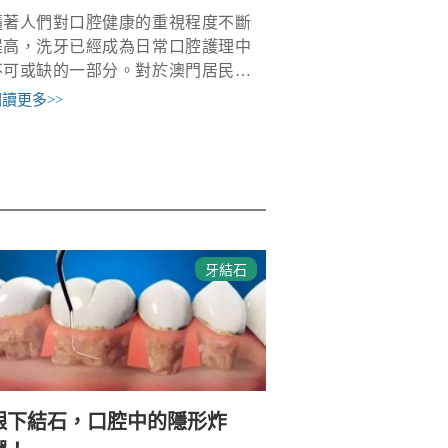
隨著人們對口腔健康的重視程度不斷
提高，洗牙已經成為日常口腔護理中
不可或缺的一部分。對於澳門居民來
說，選擇一家專業、舒適的洗牙機構
閱讀更多
>>
尤為重要。本文將為您介紹澳門及周
邊地區優質的洗牙服務，並特別推薦
珠海的洗
牙結石
龈下結石，口腔中的隱形炸