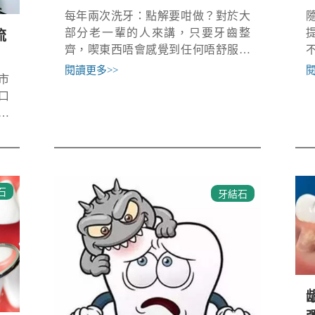
每年兩次洗牙：點解要咁做？對於大
部分老一輩的人來講，只要牙齒整
流
齊，喫東西唔會感覺到任何唔舒服，
牙齒就是非常健康的，但事實真的如
閱讀更多
>>
市
此嗎？其實我們口腔內部的唾液含有
口
著大量的糖蛋白，這些糖蛋白的粘性
受
會吸附在我
牙
存
，
石
牙結石