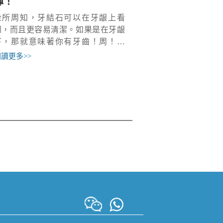
彈！
衆所周知，牙結石可以在牙龈上看
到，而且更容易清潔。如果是在牙龈
下，那就意味著你有牙齒！周！炎
症！一般來說，牙周袋通常很深，經
閱讀更多
>>
常隱藏汙垢，菌斑積累形成牙結石，
導致牙龈周圍發黑！