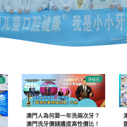
牙結石
石
澳門人為何要一年洗兩次牙？
澳門洗牙價錢邊度高性價比！