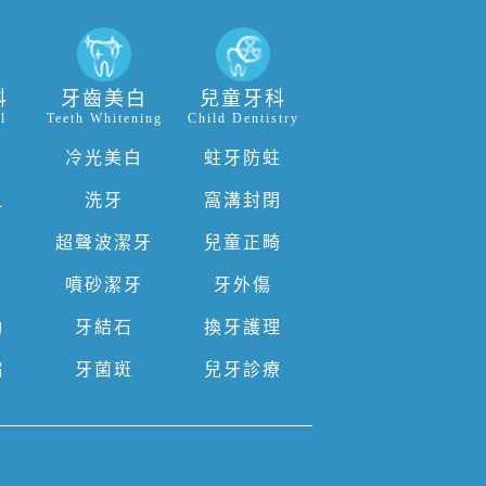
科
牙齒美白
兒童牙科
l
Teeth Whitening
Child Dentistry
冷光美白
蛀牙防蛀
血
洗牙
窩溝封閉
超聲波潔牙
兒童正畸
噴砂潔牙
牙外傷
動
牙結石
換牙護理
縮
牙菌斑
兒牙診療