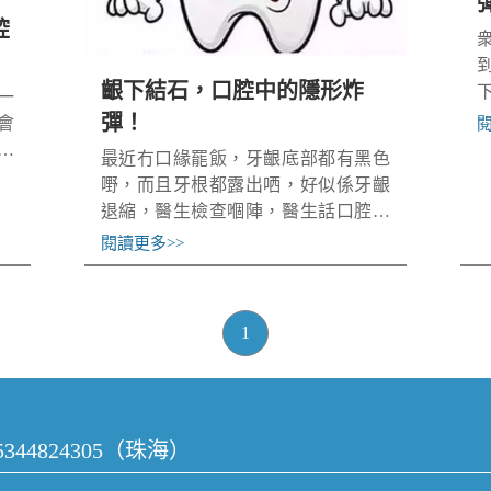
腔
齦下結石，口腔中的隱形炸
一
彈！
會
健
最近冇口緣罷飯，牙齦底部都有黑色
哋
嘢，而且牙根都露出哂，好似係牙齦
，
退縮，醫生檢查嗰陣，醫生話口腔入
牙
邊有牙結石，有啲奇怪，牙結石應該
閱讀更多
>>
係長喺牙齒表面嘅嚟緊？
1
15344824305（珠海）