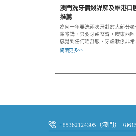
澳門洗牙價錢詳解及維港口
推薦
為何一年要洗兩次牙對於大部分老
輩嚟講，只要牙齒整齊，喫東西唔
感覺到任何唔舒服，牙齒就係非常
康嘅。但事實真係如此嗎？其實我
閱讀更多
>>
口腔內部嘅唾液含有大量嘅糖蛋白
呢啲糖蛋白嘅粘性會吸附喺我哋嘅
齒表面上
+85362124305（澳門）
+86