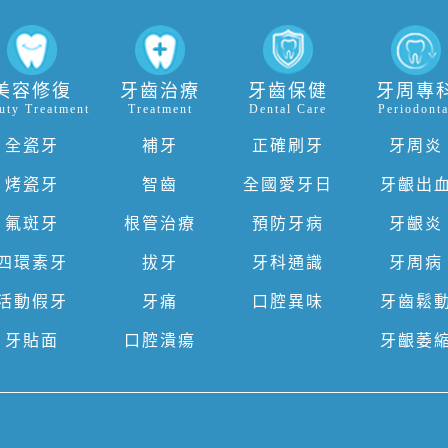
美容修復
牙齒治療
牙齒保健
牙周專
uty Treatment
Treatment
Dental Care
Periodonta
全瓷牙
補牙
正確刷牙
牙周炎
烤瓷牙
智齒
全國愛牙日
牙齦出
氟斑牙
根管治療
預防牙病
牙齦炎
四環素牙
拔牙
牙科通識
牙周病
活動假牙
牙痛
口腔異味
牙齒鬆
牙貼面
口腔潰瘍
牙齦萎