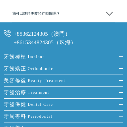
可以。維港口腔會按照當日匯率轉算收取費用，而匯率會及時告知客人
我可以隨時更改預約時間嗎？
可以，請盡早通過wechat或whatsapp聯絡我們，告知我們你原本預約的
時間及資料，並且重新預約的日期及時段
+85362124305（澳門）
+8615344824305（珠海）
牙齒種植
Implant
種牙
牙齒矯正
Orthodontic
單顆牙缺失
隱形箍牙
美容修復
Beauty Treatment
門牙缺失
前牙反頜
全瓷牙
牙齒治療
Treatment
多顆牙缺失
牙齒擁擠
烤瓷牙
補牙
牙齒保健
Dental Care
半口缺失
牙齒前突
氟斑牙
智齒
正確刷牙
牙周專科
Periodontal
全口缺失
牙齒稀疏
四環素牙
根管治療
全國愛牙日