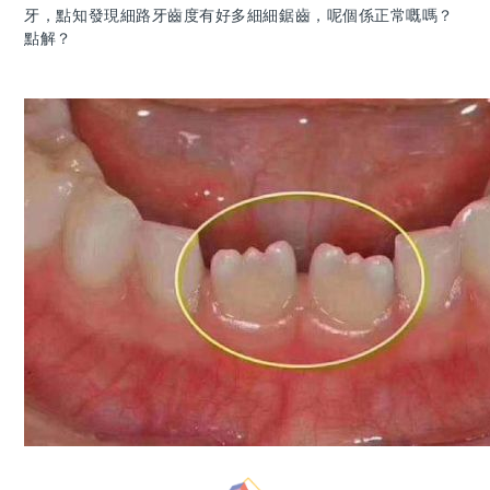
牙，點知發現細路牙齒度有好多細細鋸齒，呢個係正常嘅嗎？
點解？