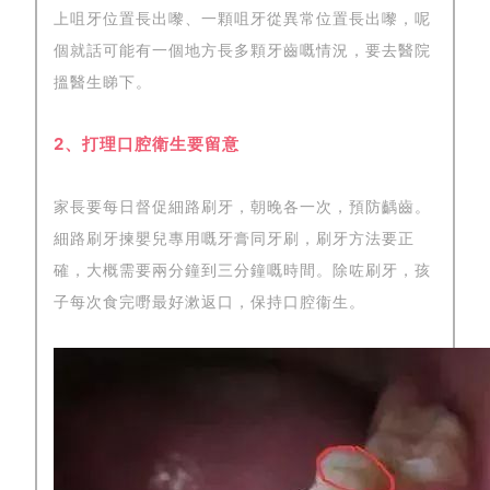
上咀牙位置長出嚟、一顆咀牙從異常位置長出嚟，呢
個就話可能有一個地方長多顆牙齒嘅情況，要去醫院
搵醫生睇下。
2、打理口腔衛生要留意
家長要每日督促細路刷牙，朝晚各一次，預防齲齒。
細路刷牙揀嬰兒專用嘅牙膏同牙刷，刷牙方法要正
確，大概需要兩分鐘到三分鐘嘅時間。除咗刷牙，孩
子每次食完嘢最好漱返口，保持口腔衞生。