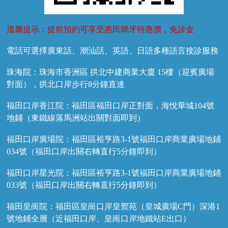
溫馨提示：提前預約可享受惠民睇牙特惠價，免診金
電話可選擇廣東話、潮汕話、英語、日語多種語言接診服務
珠海院：珠海市香洲區 拱北中建商業大廈 15樓（迎賓廣場
對面），拱北口岸步行8分鐘直達
福田口岸香江院：福田區福田口岸正對面，海悅華城104號
地鋪（東鐵線落馬洲站出關對面即到）
福田口岸廣場院：福田區裕亨路3-1號福田口岸商業廣場地鋪
034號（福田口岸出關右轉直行5分鐘即到）
福田口岸星光院：福田區裕亨路3-1號福田口岸商業廣場地鋪
033號（福田口岸出關右轉直行5分鐘即到）
福田皇崗院：福田區皇崗口岸皇禦苑（皇城廣場C門）深港1
號地鋪全層（近福田口岸、皇崗口岸地鐵站E出口）