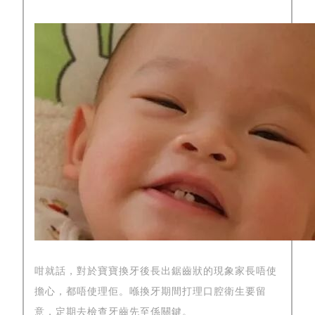
咁就話，對於寶寶換牙後長出鋸齒狀的現象家長唔使
擔心，都唔使理佢。喺換牙期間打理口腔衛生要留
意，定期去檢查牙齒先至係關鍵。