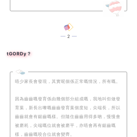
2
tGORDy？
唔少家長會發現，其實呢個係正常嘅情況，所有嘅。
因為齒齒嘅發育係由幾個部分組成嘅，我地叫佢做發
育葉，新長出嚟嘅齒齒發育葉個度短，尖端長，所以
齒齒就會有鋸齒嘅樣。但隨住齒齒用得多啲，慢慢會
被磨耗，尖端嘅位就會被磨平，亦唔會再有鋸齒嘅
樣，齒齒嘅咬合位就會變齊。