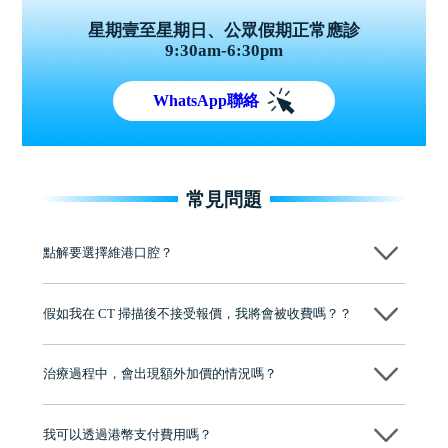
星期壹至星期日、公眾假期正常應診
9:30am-6:30pm
WhatsApp聯絡
常見問題
點解要選擇維港口腔？
維港口腔踐行「醫道濟世」的大學校訓，各分院匯聚來自香港、內地的
博士碩士高資歷牙醫，十七年穩定開診。榮獲「2024香港企業領袖品
假如我在 CT 掃描後不接受報價，我將會被收費嗎？？
牌」、「2025香港企業領袖品牌」，是諾貝爾種植系統全球放心植牙中
心，香港新城電台與廣東衛視推薦品牌
不會！只要未開始實際服務之前，你不會被收取任何費用。
至今已服務超過三十個國家和地區的顧客，受到粵港澳大灣區及周邊城
市市民極高的口碑評價及信任推薦 珠海、深圳設有八大分院，香港亦設
治療過程中，會出現額外加價的情況嗎？
有咨詢及服務保障中心，有任何問題都可以隨時預約免費咨詢，讓人十
分放心
不會，治療前我們會詳細說明治療方案及對應的價錢，顧客同意並簽字
後，我們才會正式進行診療服務
我可以透過港幣支付費用嗎？