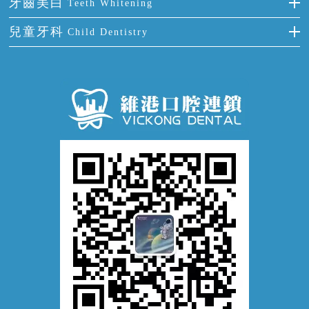
牙周炎
牙齒美白
Teeth Whitening
活動假牙
拔牙
預防牙病
牙齦出血
冷光美白
兒童牙科
Child Dentistry
牙貼面
牙痛
牙科通識
牙齦炎
洗牙
蛀牙防蛀
口腔潰瘍
口腔異味
牙周病
超聲波潔牙
窩溝封閉
牙齒鬆動
噴砂潔牙
兒童正畸
牙齦萎縮
牙結石
牙外傷
牙菌斑
換牙護理
兒牙診療