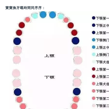
寶寶換牙嘅時間同序序：