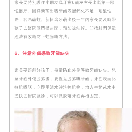
家長要特別護住小朋友嘅牙齒6歲左右長出嘅第一顆
恒磨牙。因爲新萌出嘅牙齒表層鈣化不足，耐酸性
差，容易齒蛀。新恒磨牙萌出後一年內家長要及時帶
孩子去醫院做凹槽封閉，預防被蛀掉。凹槽封閉係最
經濟有效嘅防止蛀齒嘅方法。
6、注意外傷導致牙齒缺失
家長要照顧好孩子，盡量防止外傷導致牙齒缺失。兒
童牙齒外傷脫落後，要揾返脫落嘅牙齒，牙齒表面比
較肮嘅話，立即用清水沖洗掉肮物，放入牛奶或水中
盡快去醫院就診，可以做脫落牙齒再植固定。