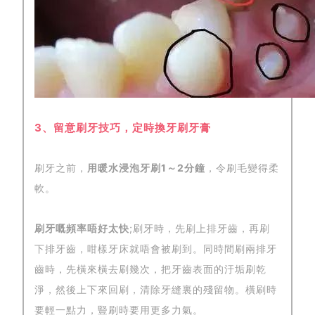
3、留意刷牙技巧，定時換牙刷牙膏
刷牙之前，
用暖水浸泡牙刷1～2分鐘
，令刷毛變得柔
軟。
刷牙嘅頻率唔好太快
;刷牙時，先刷上排牙齒，再刷
下排牙齒，咁樣牙床就唔會被刷到。同時間刷兩排牙
齒時，先橫來橫去刷幾次，把牙齒表面的汙垢刷乾
淨，然後上下來回刷，清除牙縫裏的殘留物。橫刷時
要輕一點力，豎刷時要用更多力氣。