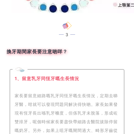
3
換牙期間家長要注意啲咩？
1、留意乳牙同恆牙嘅生長情況
家長要留意細路嘅乳牙同恆牙嘅生長情況，定期去睇
牙醫，咁就可以發現問題同解決得快啲。家長如果發
現有恆牙長出喺乳牙嗰度，但係乳牙未脫落，形成咗
雙排牙，呢個時候家長要盡快帶細路去醫院拔除停留
嘅奶牙。另外，如果上咀牙嘅閘間過大、畸形牙齒從