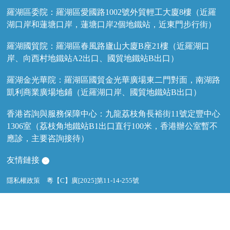
羅湖區委院：羅湖區愛國路1002號外貿輕工大廈8樓（近羅
湖口岸和蓮塘口岸，蓮塘口岸2個地鐵站，近東門步行街）
羅湖國貿院：羅湖區春風路廬山大廈B座21樓（近羅湖口
岸、向西村地鐵站A2出口、國貿地鐵站B出口）
羅湖金光華院：羅湖區國貿金光華廣場東二門對面，南湖路
凱利商業廣場地鋪（近羅湖口岸、國貿地鐵站B出口）
香港咨詢與服務保障中心：九龍荔枝角長裕街11號定豐中心
1306室（荔枝角地鐵站B1出口直行100米，香港辦公室暫不
應診，主要咨詢接待）
友情鏈接
隱私權政策
粵【C】廣[2025]第11-14-255號