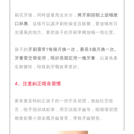
刷完牙後，同時盡量甩去水分，
將牙刷頭朝上放喺漱
口杯裏
。這樣可以讓牙刷乾燥並且殺菌，要放喺有日
光通風的地方。要把孩子的牙刷單獨放喺一箇位置。
孩子的
牙刷通常1每個月換一次，最長3個月換一次。
牙膏要交替使用，唔好長期定用一種牙膏
，以避免產
生耐藥性，咁樣刷牙嘅效果更好。
4、注意糾正唔良習慣
家長要及時糾正孩子的一些不良習慣，個如吐舌咬
舌，咬手指頭或鉛筆，用舌頭舐牙齒等，呢啲壞習慣
都會影響小朋友嘅牙齒發育，導致牙齒變形。