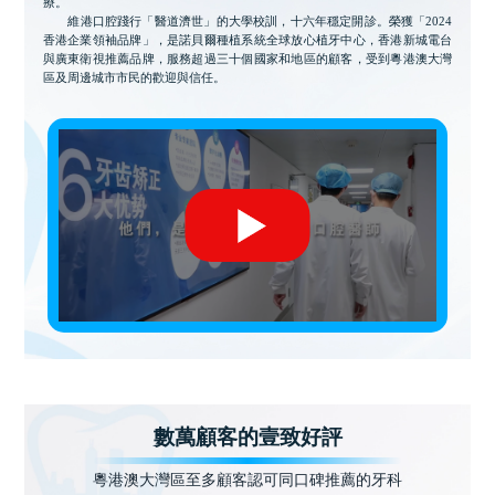
療。
維港口腔踐行「醫道濟世」的大學校訓，十六年穩定開診。榮獲「2024
香港企業領袖品牌」，是諾貝爾種植系統全球放心植牙中心，香港新城電台
與廣東衛視推薦品牌，服務超過三十個國家和地區的顧客，受到粵港澳大灣
區及周邊城市市民的歡迎與信任。
數萬顧客的壹致好評
粵港澳大灣區至多顧客認可同口碑推薦的牙科