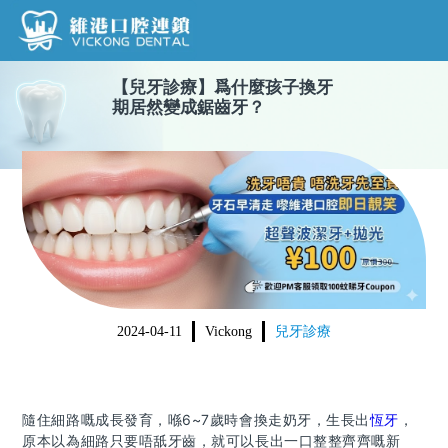
【
兒牙診療
】
爲什麼孩子換牙
維港首頁
期居然變成鋸齒牙？
維港簡介
品牌介紹
收費標準
N
環境設備
收費總表
醫生團隊
醫院新聞
植牙收費
門診時間
根管收費
2024-04-11
Vickong
兒牙診療
美學收費
就醫指引
常規收費
隨住細路嘅成長發育，喺6~7歲時會換走奶牙，生長出
恆牙
，
箍牙收費
原本以為細路只要唔舐牙齒，就可以長出一口整整齊齊嘅新