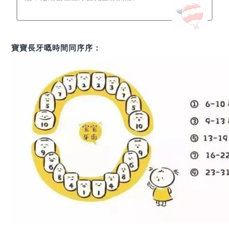
寶寶長牙嘅時間同序序：