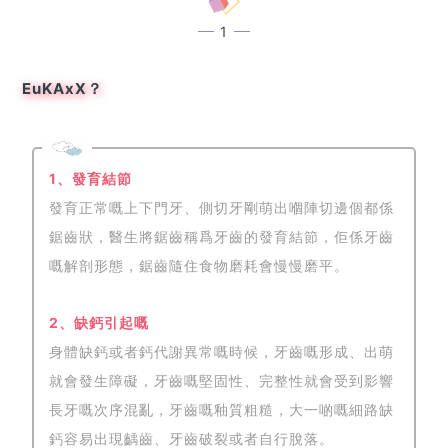
1
EuKAxX？
1、發育結節
發育正常嘅上下門牙、側切牙剛萌出嗰陣切邊個都係
鋸齒狀，醫生將鋸齒稱爲牙齒的發育結節，佢係牙齒
嘅解剖形態，鋸齒隨住食物磨耗會慢慢磨平。
2、缺鈣引起嘅
身體缺鈣或者鈣代謝異常嘅時候，牙齒嘅形成、出萌
就會發生障礙，牙齒嘅堅固性、完整性就會受到影響
長牙嘅次序混亂，牙齒嘅釉質粗糙，大一啲嘅細路缺
鈣容易出現齲齒、牙齒破裂或者自行脫落。