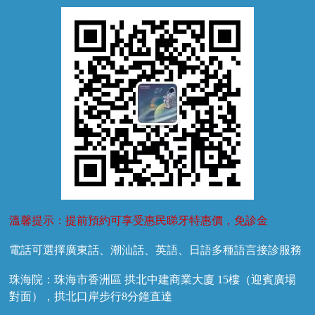
牙菌斑
換牙護理
兒牙診療
溫馨提示：提前預約可享受惠民睇牙特惠價，免診金
電話可選擇廣東話、潮汕話、英語、日語多種語言接診服務
珠海院：珠海市香洲區 拱北中建商業大廈 15樓（迎賓廣場
對面），拱北口岸步行8分鐘直達