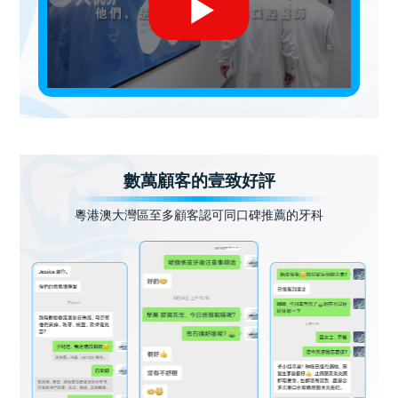
數萬顧客的壹致好評
粵港澳大灣區至多顧客認可同口碑推薦的牙科