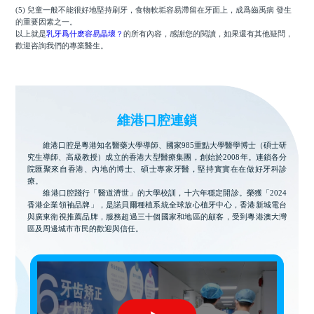
(5) 兒童一般不能很好地堅持刷牙，食物軟垢容易滯留在牙面上，成爲齒禹病 發生
的重要因素之一。
以上就是
乳牙爲什麽容易晶壞？
的所有內容，感謝您的閱讀，如果還有其他疑問，
歡迎咨詢我們的專業醫生。
維港口腔連鎖
維港口腔是粵港知名醫藥大學導師、國家985重點大學醫學博士（碩士研
究生導師、高級教授）成立的香港大型醫療集團，創始於2008年。連鎖各分
院匯聚來自香港、內地的博士、碩士專家牙醫，堅持實實在在做好牙科診
療。
維港口腔踐行「醫道濟世」的大學校訓，十六年穩定開診。榮獲「2024
香港企業領袖品牌」，是諾貝爾種植系統全球放心植牙中心，香港新城電台
與廣東衛視推薦品牌，服務超過三十個國家和地區的顧客，受到粵港澳大灣
區及周邊城市市民的歡迎與信任。