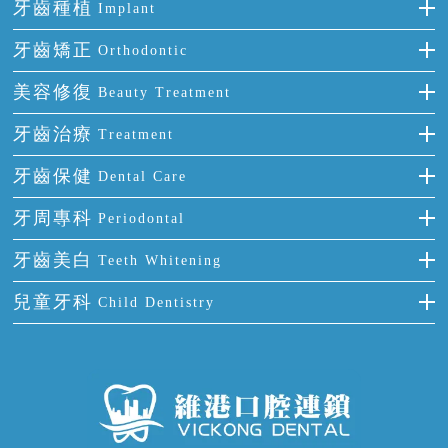
牙齒種植
Implant
種牙
牙齒矯正
Orthodontic
單顆牙缺失
隱形箍牙
美容修復
Beauty Treatment
門牙缺失
前牙反頜
全瓷牙
牙齒治療
Treatment
多顆牙缺失
牙齒擁擠
烤瓷牙
補牙
牙齒保健
Dental Care
半口缺失
牙齒前突
氟斑牙
智齒
正確刷牙
牙周專科
Periodontal
全口缺失
牙齒稀疏
四環素牙
根管治療
全國愛牙日
牙周炎
牙齒美白
Teeth Whitening
活動假牙
拔牙
預防牙病
牙齦出血
冷光美白
兒童牙科
Child Dentistry
牙貼面
牙痛
牙科通識
牙齦炎
洗牙
蛀牙防蛀
口腔潰瘍
口腔異味
牙周病
超聲波潔牙
窩溝封閉
牙齒鬆動
噴砂潔牙
兒童正畸
牙齦萎縮
牙結石
牙外傷