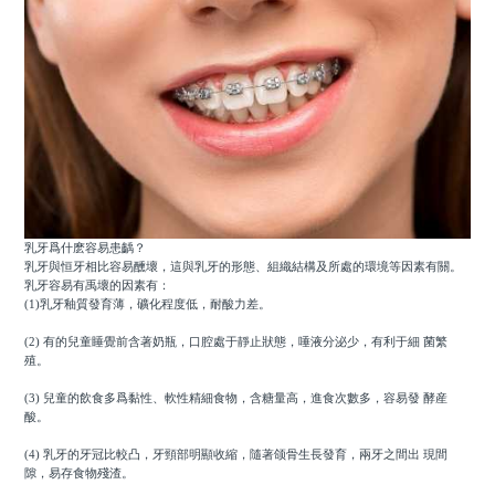
乳牙爲什麽容易患齲？
乳牙與恒牙相比容易醺壞，這與乳牙的形態、組織結構及所處的環境等因素有關。
乳牙容易有禹壞的因素有：
(1)乳牙釉質發育薄，礦化程度低，耐酸力差。
(2) 有的兒童睡覺前含著奶瓶，口腔處于靜止狀態，唾液分泌少，有利于細 菌繁
殖。
(3) 兒童的飲食多爲黏性、軟性精細食物，含糖量高，進食次數多，容易發 酵産
酸。
(4) 乳牙的牙冠比較凸，牙頸部明顯收縮，隨著颌骨生長發育，兩牙之間出 現間
隙，易存食物殘渣。