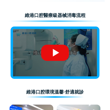
維港口腔醫療級器械消毒流程
維港口腔環境溫馨·舒適就診