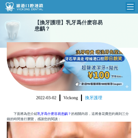
【
換牙護理
】
乳牙爲什麽容易
維港首頁
患齲？
維港簡介
品牌介紹
收費標準
N
環境設備
收費總表
醫院新聞
醫生團隊
植牙收費
根管收費
門診時間
2022-03-02
Vickong
換牙護理
美學收費
就醫指引
常規收費
下面將為您介紹
乳牙爲什麽容易患齲？
的相關內容，這將會花費您約兩到三分
鐘的時間進行瀏覽，感謝您的閱讀：
箍牙收費