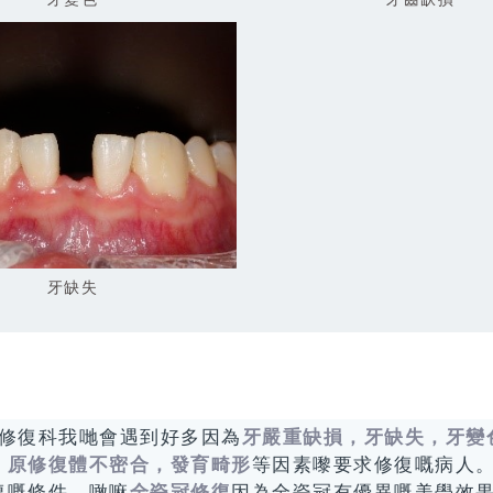
牙缺失
修復科我哋會遇到好多因為
牙嚴重缺損，牙缺失，牙變
，原修復體不密合，發育畸形
等因素嚟要求修復嘅病人
復嘅條件，噉嘛
全瓷冠修復
因為全瓷冠有優異嘅美學效