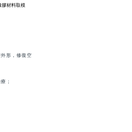
橡膠材料取模
體外形，修復空
治療；