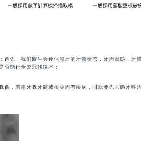
一般採用數字
計算機掃描取模
一般採用藻酸鹽或矽
：首先，我们醫生会评估患牙的牙髓状态，牙周狀態，牙
是否能行全瓷冠修復术；
嘅係，若患牙嘅牙髓或根尖周有疾病，咁就要先去睇牙科