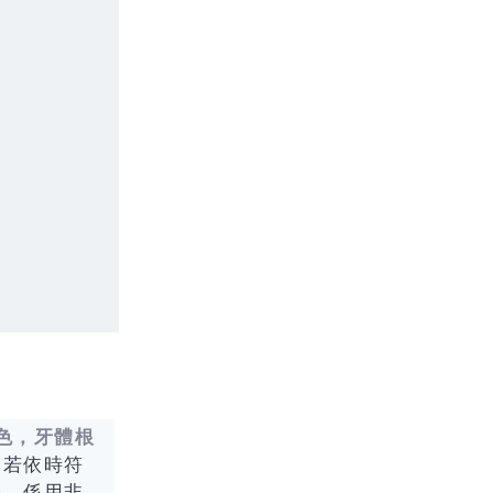
色，牙體根
。若依時符
果，係用非