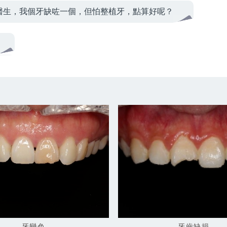
醫生，我個牙缺咗一個，但怕整植牙，點算好呢？
牙齒缺損
牙變色