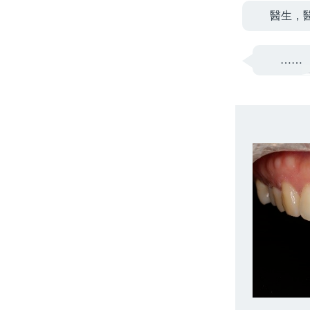
醫生，
……