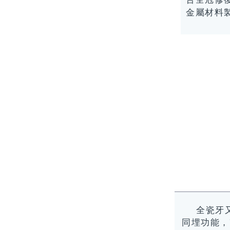
金屬材料
全瓷牙
同埋功能，