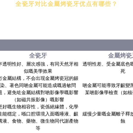
全瓷牙对比金屬烤瓷牙优点有哪些？
全瓷牙
金屬烤瓷
半透明性好、層次感強，有同天然牙相
透明性差、受金屬底色
似嘅美學效果
死
冇金屬結構，不会出现金屬烤瓷冠的龈
染、著色同啲金屬可能造成嘅過敏問
啲金屬可能導致牙齦變
題，避免咗金屬結構對啲影像學嘅影響
某啲影像學檢查（如核
（如磁共振影像）嘅影響
更好嘅生物相容性，瓷係絕緣體，化學
性能穩定，喺口腔環境入面嘅唾液、齦
緩慢少量嘅金屬離子釋
溝液、食物、藥物、微生物同代謝產物
蝕
等