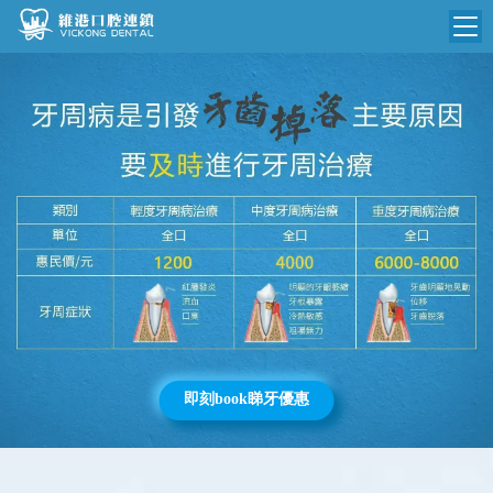
維港首頁
維港簡介
品牌介紹
收費標準
N
環境設備
收費總表
醫院新聞
醫生團隊
植牙收費
根管收費
門診時間
美學收費
就醫指引
常規收費
即刻book睇牙優惠
箍牙收費