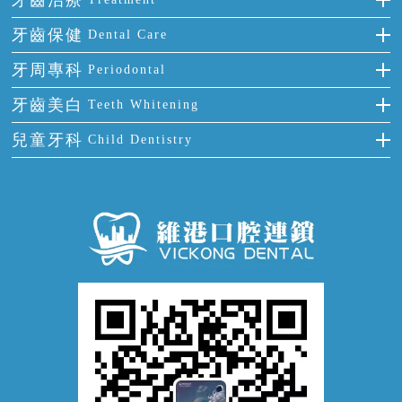
牙齒治療
多顆牙缺失
牙齒擁擠
烤瓷牙
補牙
牙齒保健
Dental Care
半口缺失
牙齒前突
氟斑牙
智齒
正確刷牙
牙周專科
全口缺失
Periodontal
牙齒稀疏
四環素牙
根管治療
全國愛牙日
牙周炎
牙齒美白
Teeth Whitening
活動假牙
拔牙
預防牙病
牙齦出血
冷光美白
兒童牙科
牙貼面
Child Dentistry
牙痛
牙科通識
牙齦炎
洗牙
蛀牙防蛀
口腔潰瘍
口腔異味
牙周病
超聲波潔牙
窩溝封閉
牙齒鬆動
噴砂潔牙
兒童正畸
牙齦萎縮
牙結石
牙外傷
牙菌斑
換牙護理
兒牙診療