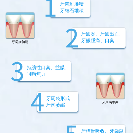
牙菌斑堆積
牙結石堆積
牙齦炎、牙齦出血、
牙齦腫痛、口臭
牙周病初期
持續性口臭、益膿、
咀嚼無力
牙周袋形成
牙周病中期
牙肉萎縮
牙槽骨吸收、牙齒鬆