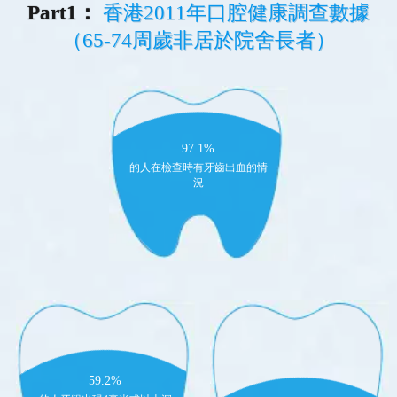
Part1：
香港2011年口腔健康調查數據
（65-74周歲非居於院舍長者）
97.1%
的人在檢查時有牙齒出血的情
況
59.2%