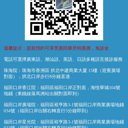
溫馨提示：提前預約可享受惠民睇牙特惠價，免診金
電話可選擇廣東話、潮汕話、英語、日語多種語言接診服務
珠海院：珠海市香洲區 拱北中建商業大廈 15樓（迎賓廣場
對面），拱北口岸步行8分鐘直達
福田口岸香江院：福田區福田口岸正對面，海悅華城104號
地鋪（東鐵線落馬洲站出關對面即到）
福田口岸廣場院：福田區裕亨路3-1號福田口岸商業廣場地鋪
034號（福田口岸出關右轉直行5分鐘即到）
福田口岸星光院：福田區裕亨路3-1號福田口岸商業廣場地鋪
033號（福田口岸出關右轉直行5分鐘即到）