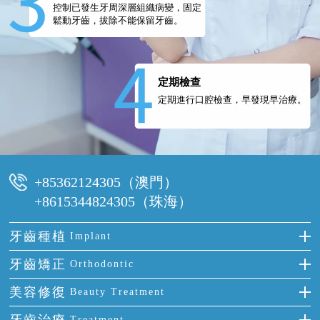
控制已發生牙周深層組織病變，固定
鬆動牙齒，拔除不能保留牙齒。
定期檢查
定期進行口腔檢查，早發現早治療。
+85362124305（澳門）
+8615344824305（珠海）
牙齒種植
Implant
種牙
牙齒矯正
Orthodontic
單顆牙缺失
隱形箍牙
美容修復
Beauty Treatment
門牙缺失
前牙反頜
全瓷牙
Treatment