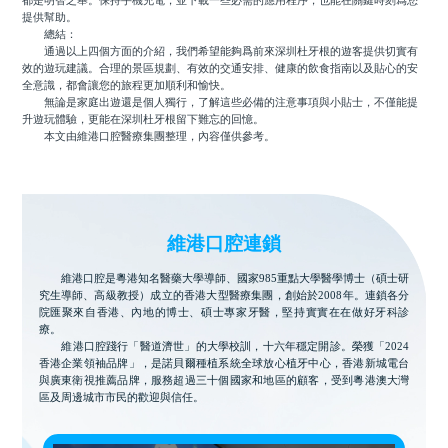
都是明智之舉。保持手機充電，並下載一些必需的應用程序，也能在關鍵時刻爲您
提供幫助。
總結：
通過以上四個方面的介紹，我們希望能夠爲前來深圳杜牙根的遊客提供切實有
效的遊玩建議。合理的景區規劃、有效的交通安排、健康的飲食指南以及貼心的安
全意識，都會讓您的旅程更加順利和愉快。
無論是家庭出遊還是個人獨行，了解這些必備的注意事項與小貼士，不僅能提
升遊玩體驗，更能在深圳杜牙根留下難忘的回憶。
本文由維港口腔醫療集團整理，內容僅供參考。
維港口腔連鎖
維港口腔是粵港知名醫藥大學導師、國家985重點大學醫學博士（碩士研
究生導師、高級教授）成立的香港大型醫療集團，創始於2008年。連鎖各分
院匯聚來自香港、內地的博士、碩士專家牙醫，堅持實實在在做好牙科診
療。
維港口腔踐行「醫道濟世」的大學校訓，十六年穩定開診。榮獲「2024
香港企業領袖品牌」，是諾貝爾種植系統全球放心植牙中心，香港新城電台
與廣東衛視推薦品牌，服務超過三十個國家和地區的顧客，受到粵港澳大灣
區及周邊城市市民的歡迎與信任。