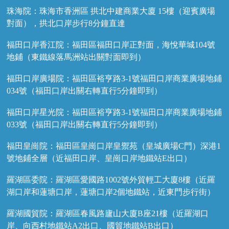
珠海院：珠海市香洲區 拱北中建商業大廈 15樓（迎賓廣場
對面），拱北口岸步行8分鐘直達
福田口岸香江院：福田區福田口岸正對面，海悅華城104號
地鋪（東鐵線落馬洲站出關對面即到）
福田口岸廣場院：福田區裕亨路3-1號福田口岸商業廣場地鋪
034號（福田口岸出關右轉直行5分鐘即到）
福田口岸星光院：福田區裕亨路3-1號福田口岸商業廣場地鋪
033號（福田口岸出關右轉直行5分鐘即到）
福田皇崗院：福田區皇崗口岸皇禦苑（皇城廣場C門）深港1
號地鋪全層（近福田口岸、皇崗口岸地鐵站E出口）
羅湖區委院：羅湖區愛國路1002號外貿輕工大廈8樓（近羅
湖口岸和蓮塘口岸，蓮塘口岸2個地鐵站，近東門步行街）
羅湖國貿院：羅湖區春風路廬山大廈B座21樓（近羅湖口
岸、向西村地鐵站A2出口、國貿地鐵站B出口）