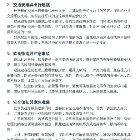
2、交通安排與出行建議
杜牙根的交通出行安排也十分重要，尤其是對于初次前往的遊客。深圳的公共
交通系統完善，但前往杜牙根的直達線路可能會較少。
建議遊客選擇地鐵或公交車前往，提前規劃好乘車路線，同時注意高峰時段，
避免在擁擠的交通中消耗時間。也可以考慮拼車服務，對比不同的出行方式，以選
擇最便捷的一種。
如果您駕車前往，確保提前了解停車場的情況，避免在景區周邊尋找停車位時
浪費大把時間。同時，熟悉當地的交通法規和路況也是十分必要的。
3、飲食指南與注意事項
遊玩杜牙根時，飲食也是一個重要的考慮因素。盡管景區內有多家餐廳和小吃
攤，但在高峰期可能會顯得擁擠。
建議遊客提前在網上查看餐飲評價，選擇人氣高、口碑好的餐廳，並合理安排
用餐時間，以避免長時間的排隊等候。此外，也可以攜帶一些便攜的食物和水，以
備不時之需，尤其是在炎熱的天氣下。
同時，注意飲食衛生，盡量選擇熟食，避免可能引起消化不良的生食或街邊
攤。體驗當地特色美食時，也要關注自身的健康狀況，以免影響遊玩情緒。
4、安全須知與應急准備
在享受杜牙根美景的同時，遊客的安全也絕不能忽視。首先，要注意人身安
全，尤其是在進行一些刺激性活動時，務必遵循安全守則。
在遊玩過程中，若遭遇意外情況，遊客應提前掌握最近的醫療服務位置。有些
地區的網絡信號可能不太穩定，因此建議將緊急聯系方式隨身攜帶，以備不時之
需。
此外，要隨時關注天氣變化，深圳的天氣可能會隱秘變幻，准備好防曬和雨具