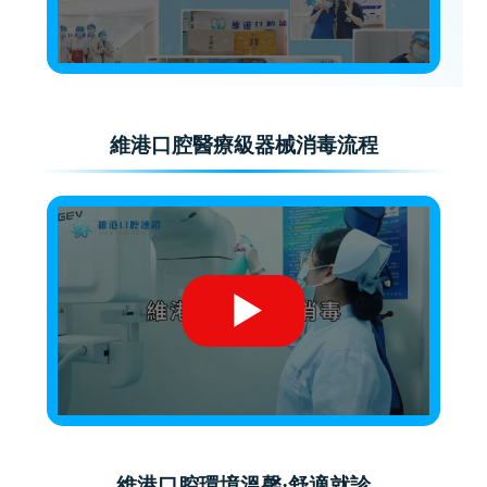
維港口腔醫療級器械消毒流程
維港口腔環境溫馨·舒適就診