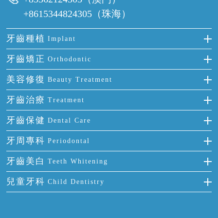
+8615344824305（珠海）
牙齒種植
Implant
種牙
牙齒矯正
Orthodontic
單顆牙缺失
隱形箍牙
美容修復
Beauty Treatment
門牙缺失
前牙反頜
全瓷牙
牙齒治療
Treatment
多顆牙缺失
牙齒擁擠
烤瓷牙
補牙
牙齒保健
Dental Care
半口缺失
牙齒前突
氟斑牙
智齒
正確刷牙
牙周專科
Periodontal
全口缺失
牙齒稀疏
四環素牙
根管治療
全國愛牙日
牙周炎
牙齒美白
Teeth Whitening
活動假牙
拔牙
預防牙病
牙齦出血
冷光美白
兒童牙科
Child Dentistry
牙貼面
牙痛
牙科通識
牙齦炎
洗牙
蛀牙防蛀
口腔潰瘍
口腔異味
牙周病
超聲波潔牙
窩溝封閉