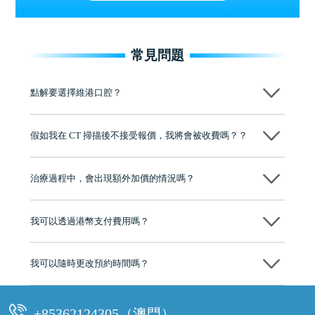
常見問題
點解要選擇維港口腔？
維港口腔踐行「醫道濟世」的大學校訓，各分院匯聚來自香港、內地的
博士碩士高資歷牙醫，十七年穩定開診。榮獲「2024香港企業領袖品
假如我在 CT 掃描後不接受報價，我將會被收費嗎？？
牌」、「2025香港企業領袖品牌」，是諾貝爾種植系統全球放心植牙中
心，香港新城電台與廣東衛視推薦品牌
不會！只要未開始實際服務之前，你不會被收取任何費用。
至今已服務超過三十個國家和地區的顧客，受到粵港澳大灣區及周邊城
市市民極高的口碑評價及信任推薦 珠海、深圳設有八大分院，香港亦設
治療過程中，會出現額外加價的情況嗎？
有咨詢及服務保障中心，有任何問題都可以隨時預約免費咨詢，讓人十
分放心
不會，治療前我們會詳細說明治療方案及對應的價錢，顧客同意並簽字
後，我們才會正式進行診療服務
我可以透過港幣支付費用嗎？
可以。維港口腔會按照當日匯率轉算收取費用，而匯率會及時告知客人
我可以隨時更改預約時間嗎？
可以，請盡早通過wechat或whatsapp聯絡我們，告知我們你原本預約的
時間及資料，並且重新預約的日期及時段
+85362124305（澳門）