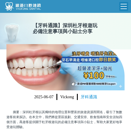
維港首頁
【
牙科通識
】
深圳杜牙根遊玩
必備注意事項與小貼士分享
維港簡介
品牌介紹
收費標準
N
環境設備
收費總表
醫院新聞
醫生團隊
植牙收費
根管收費
門診時間
美學收費
2025-06-07
Vickong
牙科通識
就醫指引
常規收費
摘要：深圳杜牙根以其獨特的地理位置和豐富的旅遊資源而聞名，吸引了無數
箍牙收費
遊客前來探訪。在本文中，我們將從景區規劃、交通安排、飲食指南和安全須知四
個方面，爲遊客提供關于杜牙根遊玩的必備注意事項與小貼士，幫助大家更好地享
受遊玩體驗。