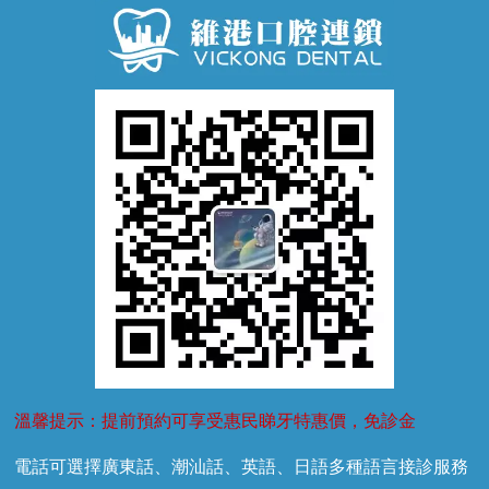
牙齒鬆動
噴砂潔牙
兒童正畸
牙齦萎縮
牙結石
牙外傷
牙菌斑
換牙護理
兒牙診療
溫馨提示：提前預約可享受惠民睇牙特惠價，免診金
電話可選擇廣東話、潮汕話、英語、日語多種語言接診服務