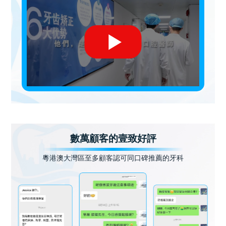
數萬顧客的壹致好評
粵港澳大灣區至多顧客認可同口碑推薦的牙科