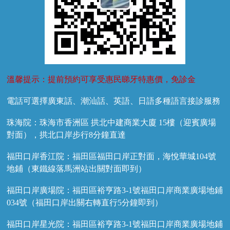
溫馨提示：提前預約可享受惠民睇牙特惠價，免診金
電話可選擇廣東話、潮汕話、英語、日語多種語言接診服務
珠海院：珠海市香洲區 拱北中建商業大廈 15樓（迎賓廣場
對面），拱北口岸步行8分鐘直達
福田口岸香江院：福田區福田口岸正對面，海悅華城104號
地鋪（東鐵線落馬洲站出關對面即到）
福田口岸廣場院：福田區裕亨路3-1號福田口岸商業廣場地鋪
034號（福田口岸出關右轉直行5分鐘即到）
福田口岸星光院：福田區裕亨路3-1號福田口岸商業廣場地鋪