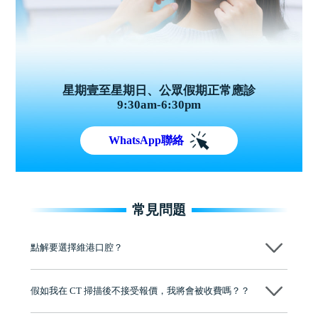
星期壹至星期日、公眾假期正常應診
9:30am-6:30pm
WhatsApp聯絡
常見問題
點解要選擇維港口腔？
維港口腔踐行「醫道濟世」的大學校訓，各分院匯聚來自香港、內地的
博士碩士高資歷牙醫，十七年穩定開診。榮獲「2024香港企業領袖品
假如我在 CT 掃描後不接受報價，我將會被收費嗎？？
牌」、「2025香港企業領袖品牌」，是諾貝爾種植系統全球放心植牙中
心，香港新城電台與廣東衛視推薦品牌
不會！只要未開始實際服務之前，你不會被收取任何費用。
至今已服務超過三十個國家和地區的顧客，受到粵港澳大灣區及周邊城