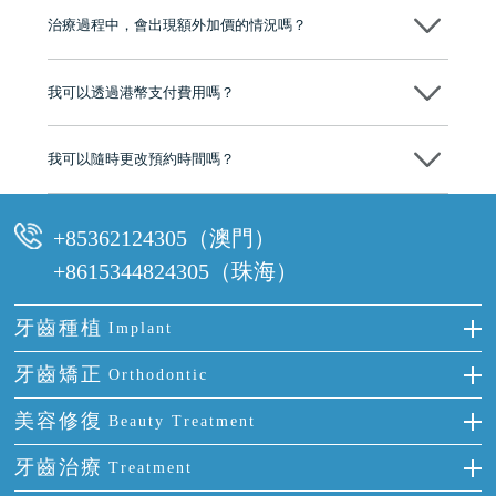
市市民極高的口碑評價及信任推薦 珠海、深圳設有八大分院，香港亦設
治療過程中，會出現額外加價的情況嗎？
有咨詢及服務保障中心，有任何問題都可以隨時預約免費咨詢，讓人十
分放心
不會，治療前我們會詳細說明治療方案及對應的價錢，顧客同意並簽字
後，我們才會正式進行診療服務
我可以透過港幣支付費用嗎？
可以。維港口腔會按照當日匯率轉算收取費用，而匯率會及時告知客人
我可以隨時更改預約時間嗎？
可以，請盡早通過wechat或whatsapp聯絡我們，告知我們你原本預約的
時間及資料，並且重新預約的日期及時段
+85362124305（澳門）
+8615344824305（珠海）
牙齒種植
Implant
種牙
牙齒矯正
Orthodontic
單顆牙缺失
隱形箍牙
美容修復
Beauty Treatment
門牙缺失
前牙反頜
全瓷牙
牙齒治療
Treatment
多顆牙缺失
牙齒擁擠