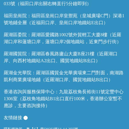
033號（福田口岸出關右轉直行5分鐘即到）
福田皇崗院：福田區皇崗口岸皇禦苑（皇城廣場C門）深港1
號地鋪全層（近福田口岸、皇崗口岸地鐵站E出口）
羅湖區委院：羅湖區愛國路1002號外貿輕工大廈8樓（近羅
湖口岸和蓮塘口岸，蓮塘口岸2個地鐵站，近東門步行街）
羅湖國貿院：羅湖區春風路廬山大廈B座21樓（近羅湖口
岸、向西村地鐵站A2出口、國貿地鐵站B出口）
羅湖金光華院：羅湖區國貿金光華廣場東二門對面，南湖路
凱利商業廣場地鋪（近羅湖口岸、國貿地鐵站B出口）
香港咨詢與服務保障中心：九龍荔枝角長裕街11號定豐中心
1306室（荔枝角地鐵站B1出口直行100米，香港辦公室暫不
應診，主要咨詢接待）
友情鏈接