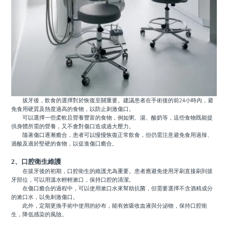
拔牙後，飲食的選擇對於恢復至關重要。建議患者在手術後的前24小時內，避
免食用硬質及熱度過高的食物，以防止刺激傷口。
可以選擇一些柔軟且營養豐富的食物，例如粥、湯、酸奶等，這些食物既能提
供身體所需的營養，又不會對傷口造成過大壓力。
隨著傷口逐漸癒合，患者可以慢慢恢復正常飲食，但仍需注意避免食用過辣、
過酸及過於堅硬的食物，以促進傷口癒合。
2、口腔衛生維護
在拔牙後的初期，口腔衛生的維護尤為重要。患者應避免使用牙刷直接刷到拔
牙部位，可以用溫水輕輕漱口，保持口腔的清潔。
在傷口癒合的過程中，可以使用漱口水來幫助抗菌，但需要選擇不含酒精成分
的漱口水，以免刺激傷口。
此外，定期更換手術中使用的紗布，能有效吸收血液與分泌物，保持口腔衛
生，降低感染的風險。