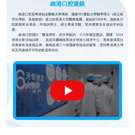
維港口腔連鎖
維港口腔是粵港知名醫藥大學導師、國家985重點大學醫學博士（碩士研
究生導師、高級教授）成立的香港大型醫療集團，創始於2008年。連鎖各分
院匯聚來自香港、內地的博士、碩士專家牙醫，堅持實實在在做好牙科診
療。
維港口腔踐行「醫道濟世」的大學校訓，十六年穩定開診。榮獲「2024
香港企業領袖品牌」，是諾貝爾種植系統全球放心植牙中心，香港新城電台
與廣東衛視推薦品牌，服務超過三十個國家和地區的顧客，受到粵港澳大灣
區及周邊城市市民的歡迎與信任。