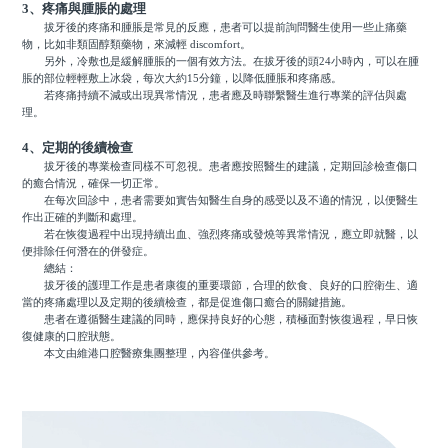
3、疼痛與腫脹的處理
拔牙後的疼痛和腫脹是常見的反應，患者可以提前詢問醫生使用一些止痛藥
物，比如非類固醇類藥物，來減輕 discomfort。
另外，冷敷也是緩解腫脹的一個有效方法。在拔牙後的頭24小時內，可以在腫
脹的部位輕輕敷上冰袋，每次大約15分鐘，以降低腫脹和疼痛感。
若疼痛持續不減或出現異常情況，患者應及時聯繫醫生進行專業的評估與處
理。
4、定期的後續檢查
拔牙後的專業檢查同樣不可忽視。患者應按照醫生的建議，定期回診檢查傷口
的癒合情況，確保一切正常。
在每次回診中，患者需要如實告知醫生自身的感受以及不適的情況，以便醫生
作出正確的判斷和處理。
若在恢復過程中出現持續出血、強烈疼痛或發燒等異常情況，應立即就醫，以
便排除任何潛在的併發症。
總結：
拔牙後的護理工作是患者康復的重要環節，合理的飲食、良好的口腔衛生、適
當的疼痛處理以及定期的後續檢查，都是促進傷口癒合的關鍵措施。
患者在遵循醫生建議的同時，應保持良好的心態，積極面對恢復過程，早日恢
復健康的口腔狀態。
本文由維港口腔醫療集團整理，內容僅供參考。