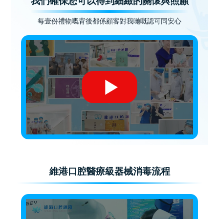
我們確保您可以得到細緻的關懷與照顧
每壹份禮物嘅背後都係顧客對我哋嘅認可同安心
維港口腔醫療級器械消毒流程