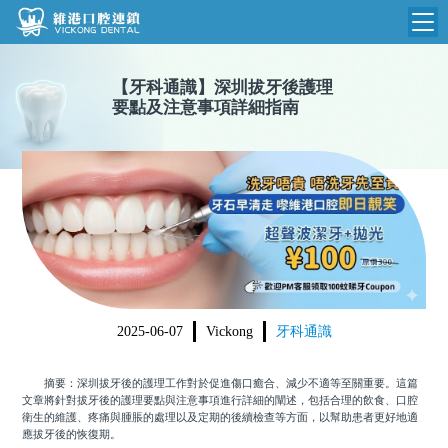
維港首頁
【
牙科通識
】
深圳拔牙後護理
要點及注意事項詳細指南
維港簡介
品牌介紹
收費標準
N
環境設備
收費總表
醫院新聞
醫生團隊
植牙收費
根管收費
門診時間
美學收費
2025-06-07
Vickong
牙科通識
就醫指引
常規收費
摘要：深圳拔牙後的護理工作對於促進傷口癒合、減少不適等至關重要。這篇
箍牙收費
文章將針對拔牙後的護理要點與注意事項進行詳細的闡述，包括合理的飲食、口腔
衛生的維護、疼痛與腫脹的處理以及定期的後續檢查等方面，以幫助患者更好地適
應拔牙後的恢復期。