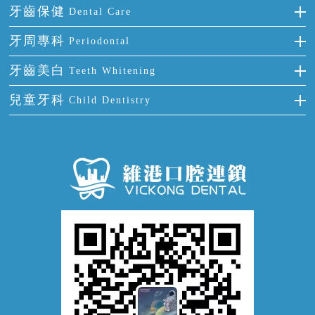
烤瓷牙
補牙
牙齒保健
Dental Care
半口缺失
牙齒前突
氟斑牙
智齒
正確刷牙
牙周專科
Periodontal
全口缺失
牙齒稀疏
四環素牙
根管治療
全國愛牙日
牙周炎
牙齒美白
Teeth Whitening
活動假牙
拔牙
預防牙病
牙齦出血
冷光美白
兒童牙科
Child Dentistry
牙貼面
牙痛
牙科通識
牙齦炎
洗牙
蛀牙防蛀
口腔潰瘍
口腔異味
牙周病
超聲波潔牙
窩溝封閉
牙齒鬆動
噴砂潔牙
兒童正畸
牙齦萎縮
牙結石
牙外傷
牙菌斑
換牙護理
兒牙診療