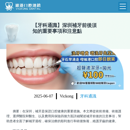
維港首頁
【
牙科通識
】
深圳補牙前後須
知的重要事項和注意點
維港簡介
品牌介紹
收費標準
N
環境設備
收費總表
醫院新聞
醫生團隊
植牙收費
根管收費
門診時間
美學收費
2025-06-07
Vickong
牙科通識
就醫指引
常規收費
摘要：在深圳，補牙是保證口腔健康的重要措施。本文將從術前准備、術後護
箍牙收費
理、選擇醫院和醫生、以及費用與保險四個方面詳細闡述補牙前後的注意事項，幫
助患者全面了解補牙過程，確保治療的順利進行和術後恢複，維護牙齒的健康。