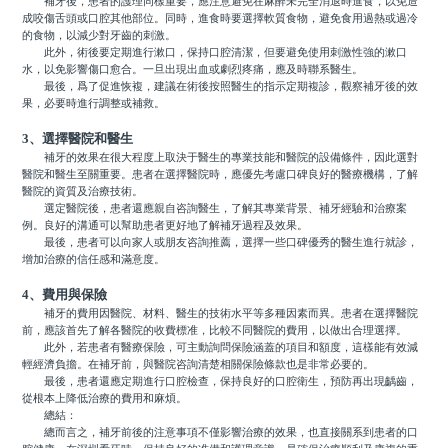
補牙後，患者的護理同樣重要，應注意避免在麻醉未完全消退時進食，以免造
成咬傷舌頭或口腔其他部位。同時，進食時要選擇軟質食物，避免食用過熱或過冷
的食物，以減少對牙齒的刺激。
此外，術後要定期進行漱口，保持口腔清潔，但要避免使用刺激性強的漱口
水，以免影響傷口愈合。一旦出現出血或劇烈疼痛，應及時聯系醫生。
最後，爲了促進恢複，建議在術後按照醫生的指示定期複診，觀察補牙後的效
果，必要時進行調整或補救。
3、選擇醫院和醫生
補牙的效果在很大程度上取決于醫生的專業技能和醫院的設備條件，因此選對
醫院和醫生至關重要。患者在選擇醫院時，應優先考慮口碑良好的醫療機構，了解
醫院的資質及治療技術。
選定醫院後，患者還應親自咨詢醫生，了解其專業背景、補牙經驗和治療案
例。良好的溝通可以幫助患者更好地了解補牙過程及效果。
最後，患者可以向家人或朋友咨詢推薦，選擇一些口碑優秀的醫生進行就診，
增加治療的信任感和滿意度。
4、費用與保險
補牙的費用因醫院、材料、醫生的技術水平等多種因素而異。患者在選擇醫院
前，應該首先了解各醫院的收費標准，比較不同醫院的費用，以做出合理選擇。
此外，若患者有醫療保險，可主動詢問保險涵蓋的項目和額度，這樣能有效減
輕經濟負擔。在補牙前，與醫院咨詢清楚相關保險條款也是非常必要的。
最後，患者還應定期進行口腔檢查，保持良好的口腔衛生，預防再出現齲齒，
從根本上降低治療的費用和麻煩。
總結：
總而言之，補牙前後的注意事項不僅影響治療的效果，也直接關系到患者的口