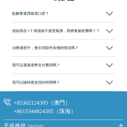
點解要選擇維港口腔？
維港口腔踐行「醫道濟世」的大學校訓，各分院匯聚來自香港、內地的
博士碩士高資歷牙醫，十七年穩定開診。榮獲「2024香港企業領袖品
假如我在 CT 掃描後不接受報價，我將會被收費嗎？？
牌」、「2025香港企業領袖品牌」，是諾貝爾種植系統全球放心植牙中
心，香港新城電台與廣東衛視推薦品牌
不會！只要未開始實際服務之前，你不會被收取任何費用。
至今已服務超過三十個國家和地區的顧客，受到粵港澳大灣區及周邊城
市市民極高的口碑評價及信任推薦 珠海、深圳設有八大分院，香港亦設
治療過程中，會出現額外加價的情況嗎？
有咨詢及服務保障中心，有任何問題都可以隨時預約免費咨詢，讓人十
分放心
不會，治療前我們會詳細說明治療方案及對應的價錢，顧客同意並簽字
後，我們才會正式進行診療服務
我可以透過港幣支付費用嗎？
可以。維港口腔會按照當日匯率轉算收取費用，而匯率會及時告知客人
我可以隨時更改預約時間嗎？
可以，請盡早通過wechat或whatsapp聯絡我們，告知我們你原本預約的
時間及資料，並且重新預約的日期及時段
+85362124305（澳門）
+8615344824305（珠海）
牙齒種植
Implant