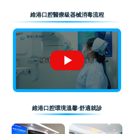
維港口腔醫療級器械消毒流程
維港口腔環境溫馨·舒適就診