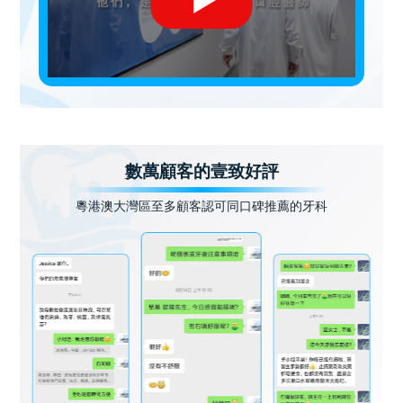
數萬顧客的壹致好評
粵港澳大灣區至多顧客認可同口碑推薦的牙科