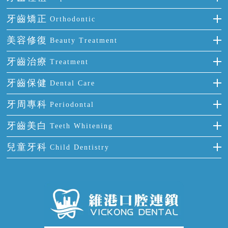
種牙
牙齒矯正
Orthodontic
單顆牙缺失
隱形箍牙
美容修復
Beauty Treatment
門牙缺失
前牙反頜
全瓷牙
牙齒治療
Treatment
多顆牙缺失
牙齒擁擠
烤瓷牙
補牙
牙齒保健
Dental Care
半口缺失
牙齒前突
氟斑牙
智齒
正確刷牙
牙周專科
Periodontal
全口缺失
牙齒稀疏
四環素牙
根管治療
全國愛牙日
牙周炎
牙齒美白
Teeth Whitening
活動假牙
拔牙
預防牙病
牙齦出血
冷光美白
兒童牙科
Child Dentistry
牙貼面
牙痛
牙科通識
牙齦炎
洗牙
蛀牙防蛀
口腔潰瘍
口腔異味
牙周病
超聲波潔牙
窩溝封閉
牙齒鬆動
噴砂潔牙
兒童正畸
牙齦萎縮
牙結石
牙外傷