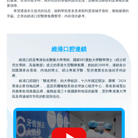
腔健康。在深圳看牙時，保持良好的准備和護理意識，是確保治療順利及康複的重
要保障。
希望通過本文提供的信息，能夠幫助更多患者順利度過補牙過程，擁抱健康的
牙齒。文章由維港口腔醫療集團整理，內容僅供參考。
維港口腔連鎖
維港口腔是粵港知名醫藥大學導師、國家985重點大學醫學博士（碩士研
究生導師、高級教授）成立的香港大型醫療集團，創始於2008年。連鎖各分
院匯聚來自香港、內地的博士、碩士專家牙醫，堅持實實在在做好牙科診
療。
維港口腔踐行「醫道濟世」的大學校訓，十六年穩定開診。榮獲「2024
香港企業領袖品牌」，是諾貝爾種植系統全球放心植牙中心，香港新城電台
與廣東衛視推薦品牌，服務超過三十個國家和地區的顧客，受到粵港澳大灣
區及周邊城市市民的歡迎與信任。