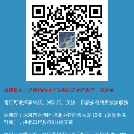
牙菌斑
換牙護理
兒牙診療
溫馨提示：提前預約可享受惠民睇牙特惠價，免診金
電話可選擇廣東話、潮汕話、英語、日語多種語言接診服務
珠海院：珠海市香洲區 拱北中建商業大廈 15樓（迎賓廣場
對面），拱北口岸步行8分鐘直達