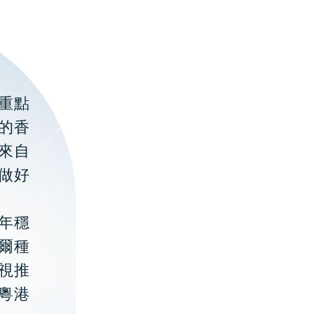
重點
的香
聚來自
做好
年穩
貝爾種
視推
粵港