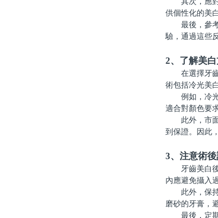
其次，應對牙
供個性化的美
最後，參考他
驗，通過這些
2、了解美白
在選擇牙齒美
術包括冷光美
例如，冷光美
適合對顏色要
此外，市面上
到保證。因此
3、注意術後
牙齒美白後的
內應避免攝入
此外，保持良
磨砂的牙膏，
最後，定期回