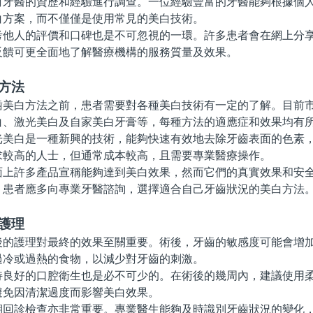
醫的資歷和經驗進行調查。一位經驗豐富的牙醫能夠根據個人
白方案，而不僅僅是使用常見的美白技術。
人的評價和口碑也是不可忽視的一環。許多患者會在網上分享
反饋可更全面地了解醫療機構的服務質量及效果。
方法
白方法之前，患者需要對各種美白技術有一定的了解。目前市
白、激光美白及自家美白牙膏等，每種方法的適應症和效果均有
白是一種新興的技術，能夠快速有效地去除牙齒表面的色素，
求較高的人士，但通常成本較高，且需要專業醫療操作。
許多產品宣稱能夠達到美白效果，然而它們的真實效果和安全
，患者應多向專業牙醫諮詢，選擇適合自己牙齒狀況的美白方法
護理
護理對最終的效果至關重要。術後，牙齒的敏感度可能會增加
過冷或過熱的食物，以減少對牙齒的刺激。
好的口腔衛生也是必不可少的。在術後的幾周內，建議使用柔
避免因清潔過度而影響美白效果。
診檢查亦非常重要。專業醫生能夠及時識別牙齒狀況的變化，