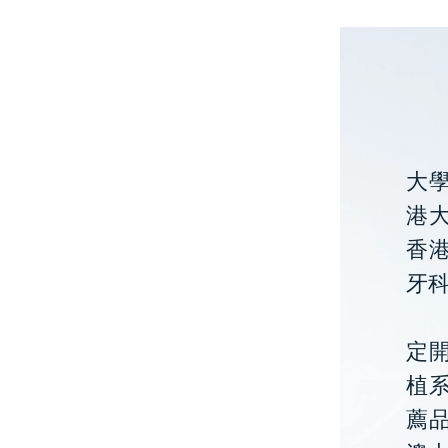
大
港大
香
牙
定開
植
薦