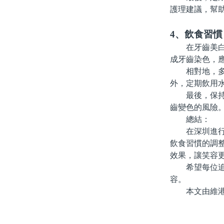
護理建議，幫
4、飲食習慣
在牙齒美白後
成牙齒染色，
相對地，多攝
外，定期飲用
最後，保持規
齒變色的風險
總結：
在深圳進行牙
飲食習慣的調
效果，讓笑容
希望每位追求
容。
本文由維港口