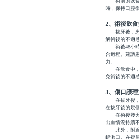
術前的飲食也
時，保持口腔
2、術後飲食
拔牙後，患者
解術後的不適
術後48小時
合過程。建議
力。
在飲食中，患
免術後的不適
3、傷口護
在拔牙後，傷
在拔牙後的幾
在術後幾天內
出血情況持續
此外，附近的
輕漱口。在複