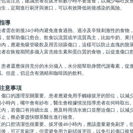
需注意，建議患者在拔牙前數小時不要進食，以減少嘔吐反應
衛生，定期進行刷牙與漱口，可以有效降低術後感染的風險。
指導
需在術後24小時內避免進食過熱、過冷及辛辣刺激性的食物
感，並幫助傷口愈合。飲食以流質或半流質爲主，比如牛奶、果
內，應避免吸管吸飲及用舌頭舔傷口，這樣可以防止血塊的脫
患者在恢複期間多攝入富含維生素和蛋白質的食物，以促進傷口
者還應保持充分的水分攝入，水分能幫助身體代謝毒素，促進
感。但是，切忌含有酒精和咖啡因的飲料。
理注意事項
口的護理至關重要。患者應避免用手觸碰拔牙的部位，以減少
個小時內，嘴中會有紗布，醫生會根據情況指導患者在何時取出
，若傷口有持續出血，應及時用清水漱口並壓迫傷口，以減少
不止，務必要盡快聯系醫生進行檢查。
口腔清潔也很重要。拔牙後48小時內，應該盡量避免刷牙，
原後，可正常刷牙，但需避免用力刷拭拔牙區，以免引起傷口複