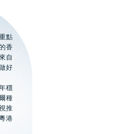
重點
的香
聚來自
做好
年穩
貝爾種
視推
粵港