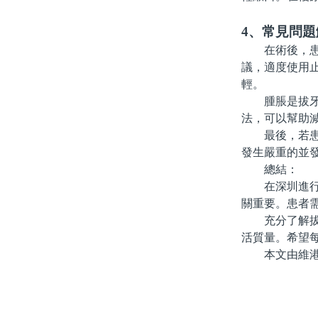
4、常見問題
在術後，患者
議，適度使用止
輕。
腫脹是拔牙後
法，可以幫助減
最後，若患者
發生嚴重的並
總結：
在深圳進行拔
關重要。患者
充分了解拔牙
活質量。希望
本文由維港口