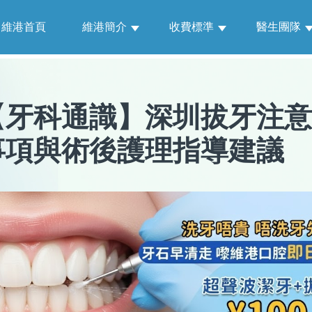
維港首頁
維港簡介
收費標準
醫生團隊
【
牙科通識
】
深圳拔牙注意
事項與術後護理指導建議