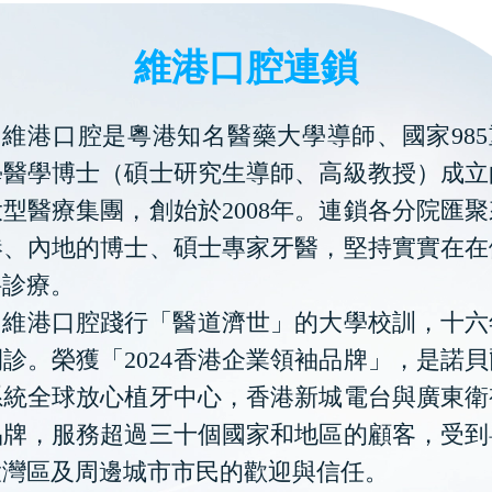
維港口腔連鎖
維港口腔是粵港知名醫藥大學導師、國家985
學醫學博士（碩士研究生導師、高級教授）成立
型醫療集團，創始於2008年。連鎖各分院匯
港、內地的博士、碩士專家牙醫，堅持實實在在
科診療。
維港口腔踐行「醫道濟世」的大學校訓，十六
診。榮獲「2024香港企業領袖品牌」，是諾
系統全球放心植牙中心，香港新城電台與廣東衛
品牌，服務超過三十個國家和地區的顧客，受到
大灣區及周邊城市市民的歡迎與信任。