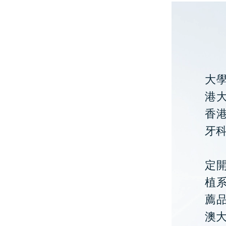
大
港大
香
牙
定開
植
薦
澳