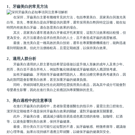
1、牙齒美白的常見方法
在深圳，牙齒美白主要有幾種常見的方法，包括專業美白、居家美白與激光美
白等。首先，專業美白是由牙醫提供的選擇，通常採用美白劑與特定設備，能在短
時間內有效美白牙齒，適合急需美白效果的場合。
其次，居家美白通常透過美白牙膏或牙托來實現，這類方法效果相比較慢，但
更為安全。此方法最適合追求自然美白的人士，且不會造成牙齒的過度敏感。
最後，激光美白是一種高效的美白技術，通常在專業醫療機構進行，能夠迅速
看到明顯效果。但此方法價格較高，且需定期維護，以保持美白效果。
2、適用人群分析
牙齒美白適用的人群主要包括希望這樣做以提升個人形象的成年人及青少年。
然而，美白並不適合所有人，例如對氟化物過敏或牙齒敏感的人應謹慎考慮。
如有牙齒齲齒、牙周病等牙齒健康問題的人，應在治療完畢後再考慮美白，因
為此類問題會影響美白效果，甚至加重牙齒的健康負擔。
同時，孕婦與哺乳期女性在此期間也需慎用美白產品，因為其中成分可能會對
母嬰產生影響，因此在進行美白之前應諮詢專業醫師的意見。
3、美白過程中的注意事項
在進行牙齒美白的過程中，患者除需遵循醫生的指示外，還需注意口腔衛生。
潔牙與定期檢查不僅是保持牙齒美白效果的關鍵，還對牙齒健康至關重要。
此外，牙齒美白後，建議減少攝取容易造成色素沈積的食物，如咖啡、紅酒
等，以避免影響到美白效果，保持牙齒健康。
最後，部分美白方法可能引起短暫的不適，如牙齒敏感、輕微疼痛等，建議做
好心理準備。如果出現持續不適應立即就醫，以確保牙齒的健康與安全。