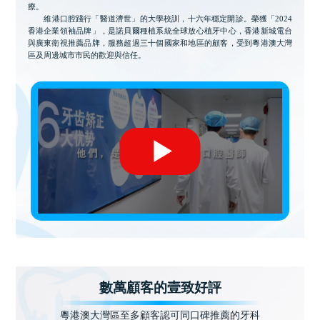
療。
維港口腔踐行「醫道濟世」的大學校訓，十六年穩定開診。榮獲「2024
香港企業領袖品牌」，是諾貝爾種植系統全球放心植牙中心，香港新城電台
與廣東衛視推薦品牌，服務超過三十個國家和地區的顧客，受到粵港澳大灣
區及周邊城市市民的歡迎與信任。
數萬顧客的壹致好評
粵港澳大灣區至多顧客認可同口碑推薦的牙科