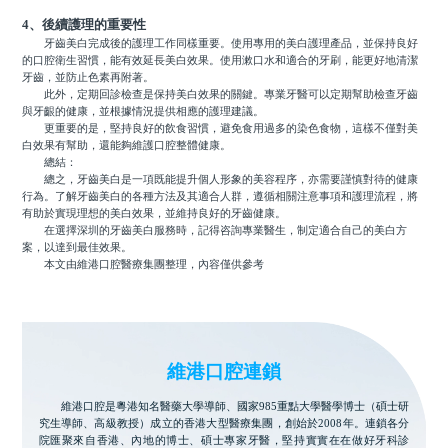
4、後續護理的重要性
牙齒美白完成後的護理工作同樣重要。使用專用的美白護理產品，並保持良好
的口腔衛生習慣，能有效延長美白效果。使用漱口水和適合的牙刷，能更好地清潔
牙齒，並防止色素再附著。
此外，定期回診檢查是保持美白效果的關鍵。專業牙醫可以定期幫助檢查牙齒
與牙齦的健康，並根據情況提供相應的護理建議。
更重要的是，堅持良好的飲食習慣，避免食用過多的染色食物，這樣不僅對美
白效果有幫助，還能夠維護口腔整體健康。
總結：
總之，牙齒美白是一項既能提升個人形象的美容程序，亦需要謹慎對待的健康
行為。了解牙齒美白的各種方法及其適合人群，遵循相關注意事項和護理流程，將
有助於實現理想的美白效果，並維持良好的牙齒健康。
在選擇深圳的牙齒美白服務時，記得咨詢專業醫生，制定適合自己的美白方
案，以達到最佳效果。
本文由維港口腔醫療集團整理，內容僅供參考
維港口腔連鎖
維港口腔是粵港知名醫藥大學導師、國家985重點大學醫學博士（碩士研
究生導師、高級教授）成立的香港大型醫療集團，創始於2008年。連鎖各分
院匯聚來自香港、內地的博士、碩士專家牙醫，堅持實實在在做好牙科診