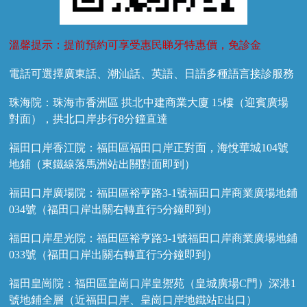
溫馨提示：提前預約可享受惠民睇牙特惠價，免診金
電話可選擇廣東話、潮汕話、英語、日語多種語言接診服務
珠海院：珠海市香洲區 拱北中建商業大廈 15樓（迎賓廣場
對面），拱北口岸步行8分鐘直達
福田口岸香江院：福田區福田口岸正對面，海悅華城104號
地鋪（東鐵線落馬洲站出關對面即到）
福田口岸廣場院：福田區裕亨路3-1號福田口岸商業廣場地鋪
034號（福田口岸出關右轉直行5分鐘即到）
福田口岸星光院：福田區裕亨路3-1號福田口岸商業廣場地鋪
033號（福田口岸出關右轉直行5分鐘即到）
福田皇崗院：福田區皇崗口岸皇禦苑（皇城廣場C門）深港1
號地鋪全層（近福田口岸、皇崗口岸地鐵站E出口）