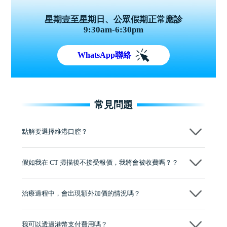
星期壹至星期日、公眾假期正常應診
9:30am-6:30pm
WhatsApp聯絡
常見問題
點解要選擇維港口腔？
維港口腔踐行「醫道濟世」的大學校訓，各分院匯聚來自香港、內地的
博士碩士高資歷牙醫，十七年穩定開診。榮獲「2024香港企業領袖品
假如我在 CT 掃描後不接受報價，我將會被收費嗎？？
牌」、「2025香港企業領袖品牌」，是諾貝爾種植系統全球放心植牙中
心，香港新城電台與廣東衛視推薦品牌
不會！只要未開始實際服務之前，你不會被收取任何費用。
至今已服務超過三十個國家和地區的顧客，受到粵港澳大灣區及周邊城
市市民極高的口碑評價及信任推薦 珠海、深圳設有八大分院，香港亦設
治療過程中，會出現額外加價的情況嗎？
有咨詢及服務保障中心，有任何問題都可以隨時預約免費咨詢，讓人十
分放心
不會，治療前我們會詳細說明治療方案及對應的價錢，顧客同意並簽字
後，我們才會正式進行診療服務
我可以透過港幣支付費用嗎？