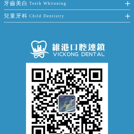
全國愛牙日
牙周炎
牙齒美白
Teeth Whitening
活動假牙
拔牙
預防牙病
牙齦出血
冷光美白
兒童牙科
Child Dentistry
牙貼面
牙痛
牙科通識
牙齦炎
洗牙
蛀牙防蛀
口腔潰瘍
口腔異味
牙周病
超聲波潔牙
窩溝封閉
牙齒鬆動
噴砂潔牙
兒童正畸
牙齦萎縮
牙結石
牙外傷
牙菌斑
換牙護理
兒牙診療