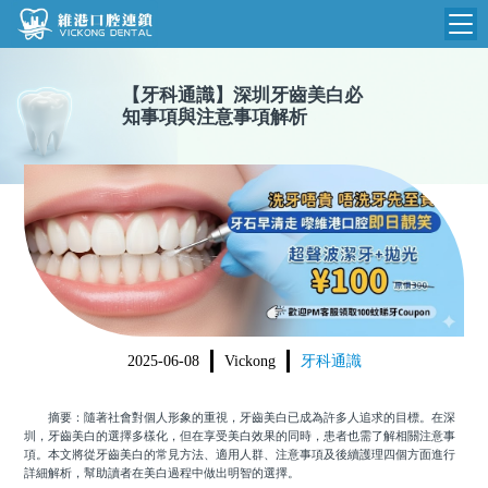
維港首頁
【
牙科通識
】
深圳牙齒美白必
知事項與注意事項解析
維港簡介
品牌介紹
收費標準
N
環境設備
收費總表
醫院新聞
醫生團隊
植牙收費
根管收費
門診時間
美學收費
2025-06-08
Vickong
牙科通識
就醫指引
常規收費
摘要：隨著社會對個人形象的重視，牙齒美白已成為許多人追求的目標。在深
箍牙收費
圳，牙齒美白的選擇多樣化，但在享受美白效果的同時，患者也需了解相關注意事
項。本文將從牙齒美白的常見方法、適用人群、注意事項及後續護理四個方面進行
詳細解析，幫助讀者在美白過程中做出明智的選擇。