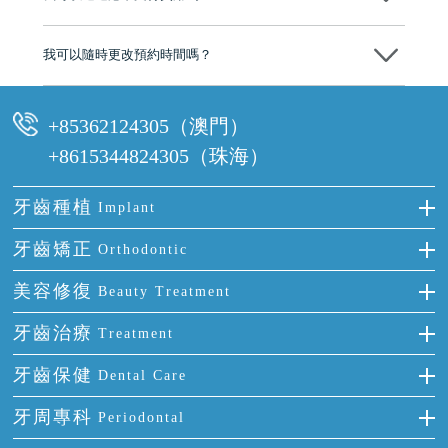
可以。維港口腔會按照當日匯率轉算收取費用，而匯率會及時告知客人
我可以隨時更改預約時間嗎？
可以，請盡早通過wechat或whatsapp聯絡我們，告知我們你原本預約的
時間及資料，並且重新預約的日期及時段
+85362124305（澳門）
+8615344824305（珠海）
牙齒種植
Implant
種牙
牙齒矯正
Orthodontic
單顆牙缺失
隱形箍牙
美容修復
Beauty Treatment
門牙缺失
前牙反頜
全瓷牙
牙齒治療
Treatment
多顆牙缺失
牙齒擁擠
烤瓷牙
補牙
牙齒保健
Dental Care
半口缺失
牙齒前突
氟斑牙
智齒
正確刷牙
牙周專科
Periodontal
全口缺失
牙齒稀疏
四環素牙
根管治療