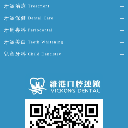
門牙缺失
前牙反頜
全瓷牙
牙齒治療
Treatment
多顆牙缺失
牙齒擁擠
烤瓷牙
補牙
牙齒保健
Dental Care
半口缺失
牙齒前突
氟斑牙
智齒
正確刷牙
牙周專科
Periodontal
全口缺失
牙齒稀疏
四環素牙
根管治療
全國愛牙日
牙周炎
牙齒美白
Teeth Whitening
活動假牙
拔牙
預防牙病
牙齦出血
冷光美白
兒童牙科
Child Dentistry
牙貼面
牙痛
牙科通識
牙齦炎
洗牙
蛀牙防蛀
口腔潰瘍
口腔異味
牙周病
超聲波潔牙
窩溝封閉
牙齒鬆動
噴砂潔牙
兒童正畸
牙齦萎縮
牙結石
牙外傷
牙菌斑
換牙護理
兒牙診療