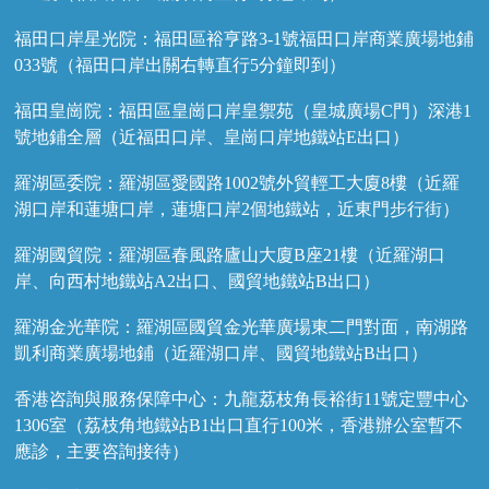
福田口岸星光院：福田區裕亨路3-1號福田口岸商業廣場地鋪
033號（福田口岸出關右轉直行5分鐘即到）
福田皇崗院：福田區皇崗口岸皇禦苑（皇城廣場C門）深港1
號地鋪全層（近福田口岸、皇崗口岸地鐵站E出口）
羅湖區委院：羅湖區愛國路1002號外貿輕工大廈8樓（近羅
湖口岸和蓮塘口岸，蓮塘口岸2個地鐵站，近東門步行街）
羅湖國貿院：羅湖區春風路廬山大廈B座21樓（近羅湖口
岸、向西村地鐵站A2出口、國貿地鐵站B出口）
羅湖金光華院：羅湖區國貿金光華廣場東二門對面，南湖路
凱利商業廣場地鋪（近羅湖口岸、國貿地鐵站B出口）
香港咨詢與服務保障中心：九龍荔枝角長裕街11號定豐中心
1306室（荔枝角地鐵站B1出口直行100米，香港辦公室暫不
應診，主要咨詢接待）