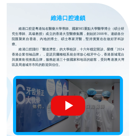
維港口腔連鎖
維港口腔是粵港知名醫藥大學導師、國家985重點大學醫學博士（碩士研
究生導師、高級教授）成立的香港大型醫療集團，創始於2008年。連鎖各分
院匯聚來自香港、內地的博士、碩士專家牙醫，堅持實實在在做好牙科診
療。
維港口腔踐行「醫道濟世」的大學校訓，十六年穩定開診。榮獲「2024
香港企業領袖品牌」，是諾貝爾種植系統全球放心植牙中心，香港新城電台
與廣東衛視推薦品牌，服務超過三十個國家和地區的顧客，受到粵港澳大灣
區及周邊城市市民的歡迎與信任。