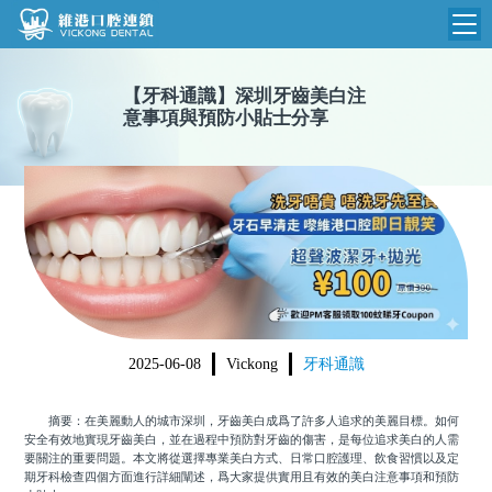
維港首頁
【
牙科通識
】
深圳牙齒美白注
意事項與預防小貼士分享
維港簡介
品牌介紹
收費標準
N
環境設備
收費總表
醫院新聞
醫生團隊
植牙收費
根管收費
門診時間
美學收費
2025-06-08
Vickong
牙科通識
就醫指引
常規收費
摘要：在美麗動人的城市深圳，牙齒美白成爲了許多人追求的美麗目標。如何
箍牙收費
安全有效地實現牙齒美白，並在過程中預防對牙齒的傷害，是每位追求美白的人需
要關注的重要問題。本文將從選擇專業美白方式、日常口腔護理、飲食習慣以及定
期牙科檢查四個方面進行詳細闡述，爲大家提供實用且有效的美白注意事項和預防