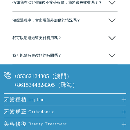
假如我在 CT 掃描後不接受報價，我將會被收費嗎？？
牌」、「2025香港企業領袖品牌」，是諾貝爾種植系統全球放心植牙中
心，香港新城電台與廣東衛視推薦品牌
不會！只要未開始實際服務之前，你不會被收取任何費用。
至今已服務超過三十個國家和地區的顧客，受到粵港澳大灣區及周邊城
市市民極高的口碑評價及信任推薦 珠海、深圳設有八大分院，香港亦設
治療過程中，會出現額外加價的情況嗎？
有咨詢及服務保障中心，有任何問題都可以隨時預約免費咨詢，讓人十
分放心
不會，治療前我們會詳細說明治療方案及對應的價錢，顧客同意並簽字
後，我們才會正式進行診療服務
我可以透過港幣支付費用嗎？
可以。維港口腔會按照當日匯率轉算收取費用，而匯率會及時告知客人
我可以隨時更改預約時間嗎？
可以，請盡早通過wechat或whatsapp聯絡我們，告知我們你原本預約的
時間及資料，並且重新預約的日期及時段
+85362124305（澳門）
+8615344824305（珠海）
牙齒種植
Implant
種牙
牙齒矯正
Orthodontic
單顆牙缺失
隱形箍牙
美容修復
Beauty Treatment