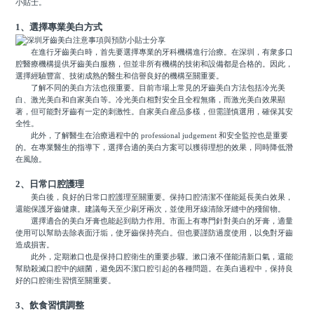
小貼士。
1、選擇專業美白方式
在進行牙齒美白時，首先要選擇專業的牙科機構進行治療。在深圳，有衆多口
腔醫療機構提供牙齒美白服務，但並非所有機構的技術和設備都是合格的。因此，
選擇經驗豐富、技術成熟的醫生和信譽良好的機構至關重要。
了解不同的美白方法也很重要。目前市場上常見的牙齒美白方法包括冷光美
白、激光美白和自家美白等。冷光美白相對安全且全程無痛，而激光美白效果顯
著，但可能對牙齒有一定的刺激性。自家美白産品多樣，但需謹慎選用，確保其安
全性。
此外，了解醫生在治療過程中的 professional judgement 和安全監控也是重要
的。在專業醫生的指導下，選擇合適的美白方案可以獲得理想的效果，同時降低潛
在風險。
2、日常口腔護理
美白後，良好的日常口腔護理至關重要。保持口腔清潔不僅能延長美白效果，
還能保護牙齒健康。建議每天至少刷牙兩次，並使用牙線清除牙縫中的殘留物。
選擇適合的美白牙膏也能起到助力作用。市面上有專門針對美白的牙膏，適量
使用可以幫助去除表面汙垢，使牙齒保持亮白。但也要謹防過度使用，以免對牙齒
造成損害。
此外，定期漱口也是保持口腔衛生的重要步驟。漱口液不僅能清新口氣，還能
幫助殺滅口腔中的細菌，避免因不潔口腔引起的各種問題。在美白過程中，保持良
好的口腔衛生習慣至關重要。
3、飲食習慣調整