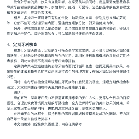
飲食對牙齒的美白效果有直接影響。在享受美味的同時，應盡量避免那些容易
導致牙齒變色的食品和飲料，例如咖啡、紅酒、可樂等。這些飲品中的色素容易沈
積在牙齒表面，導致色素沈著。
相反，多攝取一些對牙齒有益的食物，如新鮮的果蔬，特別是蘋果和胡蘿蔔
等，它們不但可以清潔牙齒表面，還能促進唾液分泌，對牙齒健康有利。
另外，少吃酸性食物也是必要的，因爲酸性食物會侵蝕牙齒的琺瑯質，導致牙
齒更加易于變色。綜合調節飲食，可以幫助保持牙齒的美白效果。
4、定期牙科檢查
在進行牙齒美白後，定期的牙科檢查是非常重要的。這不僅可以確保牙齒的健
康狀況，也能夠及時發現和處理潛在的問題。深圳的牙科服務機構通常提供定期檢
查服務，因此大家應不定期進行牙齒健康評估。
定期的專業清潔服務能夠去除牙齒表面的汙垢和色素，從而延長美白效果。專
業醫生的建議和指導也能幫助患者選擇適合的護理方案，確保牙齒始終保持在最佳
狀態。
同時，進行牙齒檢查還可以預防牙周病等口腔問題的發生。通過定期做檢查和
清潔，大家能夠更好地維持美麗的微笑及健康的牙齒。
總結：
總的來說，深圳牙齒美白不僅需要選擇專業的美白方式，更需結合日常的口腔
護理、合理的飲食習慣與定期的牙醫檢查，全方位保障牙齒的美白效果與健康。希
望大家在追求美麗的同時，也能夠注重保護牙齒，使微笑更加動人。
在牙齒美白的旅程中，保持科學的護理習慣與醫療指導是成功的關鍵。努力讓
自己每一天都自信綻放笑容！
本文由維港口腔醫療集團整理，內容僅供參考