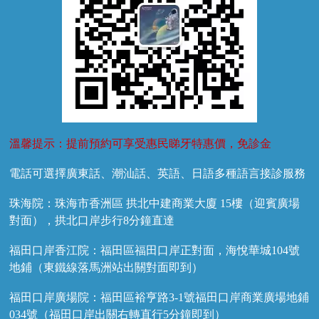
溫馨提示：提前預約可享受惠民睇牙特惠價，免診金
電話可選擇廣東話、潮汕話、英語、日語多種語言接診服務
珠海院：珠海市香洲區 拱北中建商業大廈 15樓（迎賓廣場
對面），拱北口岸步行8分鐘直達
福田口岸香江院：福田區福田口岸正對面，海悅華城104號
地鋪（東鐵線落馬洲站出關對面即到）
福田口岸廣場院：福田區裕亨路3-1號福田口岸商業廣場地鋪
034號（福田口岸出關右轉直行5分鐘即到）