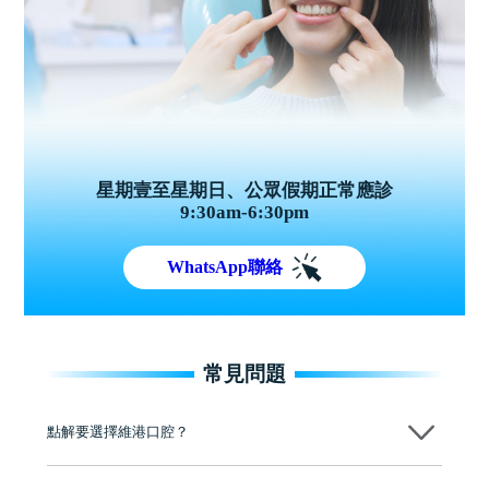
星期壹至星期日、公眾假期正常應診
9:30am-6:30pm
WhatsApp聯絡
常見問題
點解要選擇維港口腔？
維港口腔踐行「醫道濟世」的大學校訓，各分院匯聚來自香港、內地的
博士碩士高資歷牙醫，十七年穩定開診。榮獲「2024香港企業領袖品