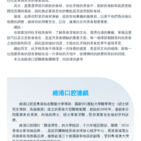
往往是食物安全的重要體現。
其次，盡量選擇當日新鮮的食材。在杜牙根的美食中，新鮮的海鮮和蔬菜更能
體現其獨特風味，因此務必要留意你的餐點是否使用新鮮食材。
最後，如果你對某些食材過敏，提前告知餐廳的服務員，以便于他們爲你做出
相應的調整，確保你的用餐安全。記住，健康比任何美食都要重要。
總結：
在探索深圳杜牙根美食時，了解美食背後的文化、選擇合適的餐廳、掌握品嘗
技巧以及注意飲食衛生，是提升美食體驗的重要方面。每一個環節都關系到你美食
之旅的順利與否，因此提前做好功課，才能在杜牙根的美食世界中盡情享受。
總結而言，杜牙根美食不僅僅是一次味覺的盛宴，更是與文化的碰撞。願每一
位熱愛美食的朋友都能在這一片美味的天地中，收獲獨特的經曆與美好的回憶。
本文由維港口腔醫療集團整理，內容僅供參考
維港口腔連鎖
維港口腔是粵港知名醫藥大學導師、國家985重點大學醫學博士（碩士研
究生導師、高級教授）成立的香港大型醫療集團，創始於2008年。連鎖各分
院匯聚來自香港、內地的博士、碩士專家牙醫，堅持實實在在做好牙科診
療。
維港口腔踐行「醫道濟世」的大學校訓，十六年穩定開診。榮獲「2024
香港企業領袖品牌」，是諾貝爾種植系統全球放心植牙中心，香港新城電台
與廣東衛視推薦品牌，服務超過三十個國家和地區的顧客，受到粵港澳大灣