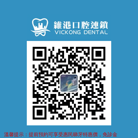
牙齦炎
洗牙
蛀牙防蛀
口腔潰瘍
口腔異味
牙周病
超聲波潔牙
窩溝封閉
牙齒鬆動
噴砂潔牙
兒童正畸
牙齦萎縮
牙結石
牙外傷
牙菌斑
換牙護理
兒牙診療
溫馨提示：提前預約可享受惠民睇牙特惠價，免診金