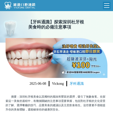
維港首頁
【
牙科通識
】
探索深圳杜牙根
美食時的必備注意事項
維港簡介
品牌介紹
收費標準
N
環境設備
收費總表
醫院新聞
醫生團隊
植牙收費
根管收費
門診時間
美學收費
2025-06-08
Vickong
牙科通識
就醫指引
常規收費
摘要：深圳杜牙根美食以其獨特的風味和豐富的選擇，吸引了無數食客。在探
箍牙收費
索這一美食的過程中，有幾個關鍵的注意事項需要掌握，包括對杜牙根的文化背景
的了解、選擇餐廳的技巧、品嘗美食的建議以及注意飲食衛生。這些要素不僅能提
升你的美食體驗，還能確保你的健康與安全。