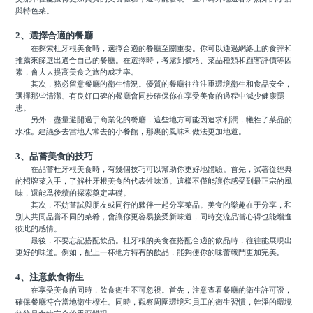
與特色菜。
2、選擇合適的餐廳
在探索杜牙根美食時，選擇合適的餐廳至關重要。你可以通過網絡上的食評和
推薦來篩選出適合自己的餐廳。在選擇時，考慮到價格、菜品種類和顧客評價等因
素，會大大提高美食之旅的成功率。
其次，務必留意餐廳的衛生情況。優質的餐廳往往注重環境衛生和食品安全，
選擇那些清潔、有良好口碑的餐廳會同步確保你在享受美食的過程中減少健康隱
患。
另外，盡量避開過于商業化的餐廳，這些地方可能因追求利潤，犧牲了菜品的
水准。建議多去當地人常去的小餐館，那裏的風味和做法更加地道。
3、品嘗美食的技巧
在品嘗杜牙根美食時，有幾個技巧可以幫助你更好地體驗。首先，試著從經典
的招牌菜入手，了解杜牙根美食的代表性味道。這樣不僅能讓你感受到最正宗的風
味，還能爲後續的探索奠定基礎。
其次，不妨嘗試與朋友或同行的夥伴一起分享菜品。美食的樂趣在于分享，和
別人共同品嘗不同的菜肴，會讓你更容易接受新味道，同時交流品嘗心得也能增進
彼此的感情。
最後，不要忘記搭配飲品。杜牙根的美食在搭配合適的飲品時，往往能展現出
更好的味道。例如，配上一杯地方特有的飲品，能夠使你的味蕾戰鬥更加完美。
4、注意飲食衛生
在享受美食的同時，飲食衛生不可忽視。首先，注意查看餐廳的衛生許可證，
確保餐廳符合當地衛生標准。同時，觀察周圍環境和員工的衛生習慣，幹淨的環境