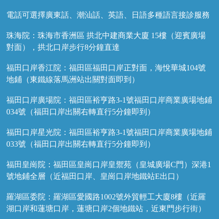
電話可選擇廣東話、潮汕話、英語、日語多種語言接診服務
珠海院：珠海市香洲區 拱北中建商業大廈 15樓（迎賓廣場
對面），拱北口岸步行8分鐘直達
福田口岸香江院：福田區福田口岸正對面，海悅華城104號
地鋪（東鐵線落馬洲站出關對面即到）
福田口岸廣場院：福田區裕亨路3-1號福田口岸商業廣場地鋪
034號（福田口岸出關右轉直行5分鐘即到）
福田口岸星光院：福田區裕亨路3-1號福田口岸商業廣場地鋪
033號（福田口岸出關右轉直行5分鐘即到）
福田皇崗院：福田區皇崗口岸皇禦苑（皇城廣場C門）深港1
號地鋪全層（近福田口岸、皇崗口岸地鐵站E出口）
羅湖區委院：羅湖區愛國路1002號外貿輕工大廈8樓（近羅
湖口岸和蓮塘口岸，蓮塘口岸2個地鐵站，近東門步行街）