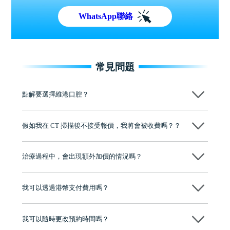
WhatsApp聯絡
常見問題
點解要選擇維港口腔？
維港口腔踐行「醫道濟世」的大學校訓，各分院匯聚來自香港、內地的
博士碩士高資歷牙醫，十七年穩定開診。榮獲「2024香港企業領袖品
假如我在 CT 掃描後不接受報價，我將會被收費嗎？？
牌」、「2025香港企業領袖品牌」，是諾貝爾種植系統全球放心植牙中
心，香港新城電台與廣東衛視推薦品牌
不會！只要未開始實際服務之前，你不會被收取任何費用。
至今已服務超過三十個國家和地區的顧客，受到粵港澳大灣區及周邊城
市市民極高的口碑評價及信任推薦 珠海、深圳設有八大分院，香港亦設
治療過程中，會出現額外加價的情況嗎？
有咨詢及服務保障中心，有任何問題都可以隨時預約免費咨詢，讓人十
分放心
不會，治療前我們會詳細說明治療方案及對應的價錢，顧客同意並簽字
後，我們才會正式進行診療服務
我可以透過港幣支付費用嗎？
可以。維港口腔會按照當日匯率轉算收取費用，而匯率會及時告知客人
我可以隨時更改預約時間嗎？