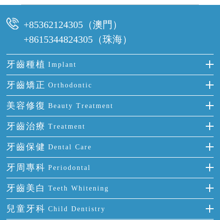
可以，請盡早通過wechat或whatsapp聯絡我們，告知我們你原本預約的
時間及資料，並且重新預約的日期及時段
+85362124305（澳門）
+8615344824305（珠海）
牙齒種植
Implant
種牙
牙齒矯正
Orthodontic
單顆牙缺失
隱形箍牙
美容修復
Beauty Treatment
門牙缺失
前牙反頜
全瓷牙
牙齒治療
Treatment
多顆牙缺失
牙齒擁擠
烤瓷牙
補牙
牙齒保健
Dental Care
半口缺失
牙齒前突
氟斑牙
智齒
正確刷牙
牙周專科
Periodontal
全口缺失
牙齒稀疏
四環素牙
根管治療
全國愛牙日
牙周炎
牙齒美白
Teeth Whitening
活動假牙
拔牙
預防牙病
牙齦出血
冷光美白
兒童牙科
Child Dentistry
牙貼面
牙痛
牙科通識