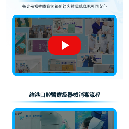
每壹份禮物嘅背後都係顧客對我哋嘅認可同安心
維港口腔醫療級器械消毒流程