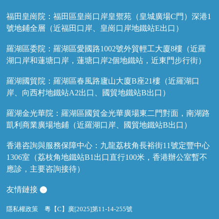
福田皇崗院：福田區皇崗口岸皇禦苑（皇城廣場C門）深港1
號地鋪全層（近福田口岸、皇崗口岸地鐵站E出口）
羅湖區委院：羅湖區愛國路1002號外貿輕工大廈8樓（近羅
湖口岸和蓮塘口岸，蓮塘口岸2個地鐵站，近東門步行街）
羅湖國貿院：羅湖區春風路廬山大廈B座21樓（近羅湖口
岸、向西村地鐵站A2出口、國貿地鐵站B出口）
羅湖金光華院：羅湖區國貿金光華廣場東二門對面，南湖路
凱利商業廣場地鋪（近羅湖口岸、國貿地鐵站B出口）
香港咨詢與服務保障中心：九龍荔枝角長裕街11號定豐中心
1306室（荔枝角地鐵站B1出口直行100米，香港辦公室暫不
應診，主要咨詢接待）
友情鏈接
隱私權政策
粵【C】廣[2025]第11-14-255號