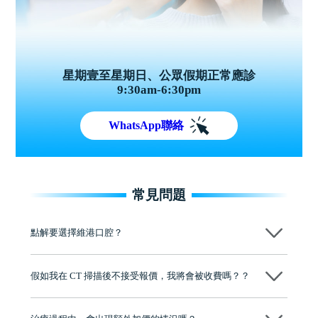
星期壹至星期日、公眾假期正常應診
9:30am-6:30pm
WhatsApp聯絡
常見問題
點解要選擇維港口腔？
維港口腔踐行「醫道濟世」的大學校訓，各分院匯聚來自香港、內地的
博士碩士高資歷牙醫，十七年穩定開診。榮獲「2024香港企業領袖品
假如我在 CT 掃描後不接受報價，我將會被收費嗎？？
牌」、「2025香港企業領袖品牌」，是諾貝爾種植系統全球放心植牙中
心，香港新城電台與廣東衛視推薦品牌
不會！只要未開始實際服務之前，你不會被收取任何費用。
至今已服務超過三十個國家和地區的顧客，受到粵港澳大灣區及周邊城
市市民極高的口碑評價及信任推薦 珠海、深圳設有八大分院，香港亦設