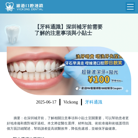
維港首頁
【
牙科通識
】
深圳補牙前需要
了解的注意事項與小貼士
維港簡介
品牌介紹
收費標準
N
環境設備
收費總表
醫院新聞
醫生團隊
植牙收費
根管收費
門診時間
美學收費
2025-06-17
Vickong
牙科通識
就醫指引
常規收費
摘要：在深圳補牙前，了解相關注意事項和小貼士至關重要，可以幫助患者更
箍牙收費
好地准備和應對補牙過程。本文將從醫生選擇、材料知識、術前准備和術後護理四
個方面詳細闡述，幫助讀者提高就醫效率，降低焦慮感，並確保牙齒健康。