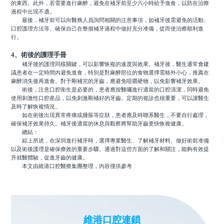
的東西。此外，若需要進行麻醉，避免在補牙前至少六小時給予進食，以防在治療
過程中出現不適。
最後，補牙前可以向醫務人員詢問相關的注意事項，如補牙後需避免的活動、
口腔護理方法等。確保自己在整個補牙過程中做好充分准備，從而使治療順利進
行。
4、術後的護理手冊
補牙後的護理同樣關鍵，可以影響恢複的速度與效果。補牙後，醫生通常會建
議患者在一定時間內避免進食，特別是對麻醉部位的食物選擇需格外小心，推薦在
麻醉消失後再進食。對于剛補完的牙齒，應避免咀嚼硬物，以免影響補牙效果。
術後，注意口腔衛生是必要的，患者應按醫囑進行適當的口腔清潔，同時避免
使用刺激性口腔産品，以免刺激剛補好的牙齒。定期的複診也很重要，可以讓醫生
及時了解恢複情況。
如在術後出現異常疼痛或腫脹等症狀，患者應及時聯系醫生，不要自行處理，
確保補牙效果持久。補牙後適當的休息與觀察將幫助牙齒更快恢複健康。
總結：
綜上所述，在深圳進行補牙時，選擇專業醫生、了解補牙材料、做好術前准備
以及術後護理是確保療效的重要步驟。通過對這些方面的了解和關注，能夠有效提
升就醫體驗，促進牙齒的健康。
本文由維港口腔醫療集團整理，內容僅供參考
維港口腔連鎖