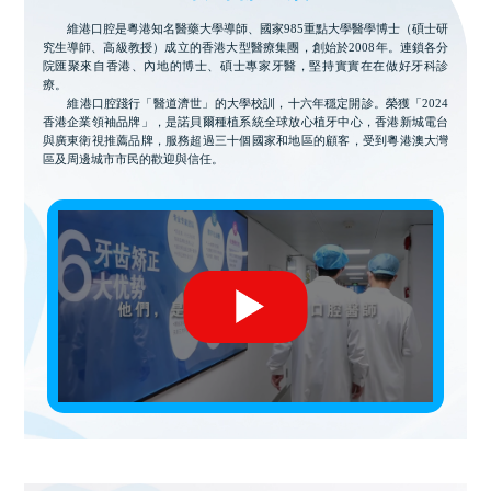
維港口腔是粵港知名醫藥大學導師、國家985重點大學醫學博士（碩士研
究生導師、高級教授）成立的香港大型醫療集團，創始於2008年。連鎖各分
院匯聚來自香港、內地的博士、碩士專家牙醫，堅持實實在在做好牙科診
療。
維港口腔踐行「醫道濟世」的大學校訓，十六年穩定開診。榮獲「2024
香港企業領袖品牌」，是諾貝爾種植系統全球放心植牙中心，香港新城電台
與廣東衛視推薦品牌，服務超過三十個國家和地區的顧客，受到粵港澳大灣
區及周邊城市市民的歡迎與信任。