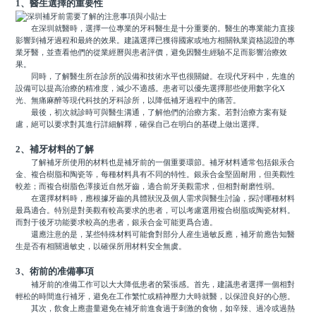
1、醫生選擇的重要性
在深圳就醫時，選擇一位專業的牙科醫生是十分重要的。醫生的專業能力直接
影響到補牙過程和最終的效果。建議選擇已獲得國家或地方相關執業資格認證的專
業牙醫，並查看他們的從業經曆與患者評價，避免因醫生經驗不足而影響治療效
果。
同時，了解醫生所在診所的設備和技術水平也很關鍵。在現代牙科中，先進的
設備可以提高治療的精准度，減少不適感。患者可以優先選擇那些使用數字化X
光、無痛麻醉等現代科技的牙科診所，以降低補牙過程中的痛苦。
最後，初次就診時可與醫生溝通，了解他們的治療方案。若對治療方案有疑
慮，絕可以要求對其進行詳細解釋，確保自己在明白的基礎上做出選擇。
2、補牙材料的了解
了解補牙所使用的材料也是補牙前的一個重要環節。補牙材料通常包括銀汞合
金、複合樹脂和陶瓷等，每種材料具有不同的特性。銀汞合金堅固耐用，但美觀性
較差；而複合樹脂色澤接近自然牙齒，適合前牙美觀需求，但相對耐磨性弱。
在選擇材料時，應根據牙齒的具體狀況及個人需求與醫生討論，探討哪種材料
最爲適合。特別是對美觀有較高要求的患者，可以考慮選用複合樹脂或陶瓷材料。
而對于後牙功能要求較高的患者，銀汞合金可能更爲合適。
還應注意的是，某些特殊材料可能會對部分人産生過敏反應，補牙前應告知醫
生是否有相關過敏史，以確保所用材料安全無虞。
3、術前的准備事項
補牙前的准備工作可以大大降低患者的緊張感。首先，建議患者選擇一個相對
輕松的時間進行補牙，避免在工作繁忙或精神壓力大時就醫，以保證良好的心態。
其次，飲食上應盡量避免在補牙前進食過于刺激的食物，如辛辣、過冷或過熱