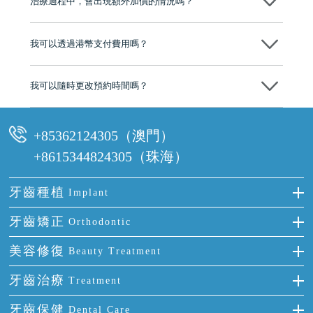
治療過程中，會出現額外加價的情況嗎？
有咨詢及服務保障中心，有任何問題都可以隨時預約免費咨詢，讓人十
分放心
不會，治療前我們會詳細說明治療方案及對應的價錢，顧客同意並簽字
後，我們才會正式進行診療服務
我可以透過港幣支付費用嗎？
可以。維港口腔會按照當日匯率轉算收取費用，而匯率會及時告知客人
我可以隨時更改預約時間嗎？
可以，請盡早通過wechat或whatsapp聯絡我們，告知我們你原本預約的
時間及資料，並且重新預約的日期及時段
+85362124305（澳門）
+8615344824305（珠海）
牙齒種植
Implant
種牙
牙齒矯正
Orthodontic
單顆牙缺失
隱形箍牙
美容修復
Beauty Treatment
門牙缺失
前牙反頜
全瓷牙
牙齒治療
Treatment
多顆牙缺失
牙齒擁擠
烤瓷牙
補牙
牙齒保健
Dental Care