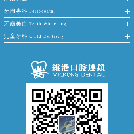
半口缺失
牙齒前突
氟斑牙
智齒
正確刷牙
牙周專科
Periodontal
全口缺失
牙齒稀疏
四環素牙
根管治療
全國愛牙日
牙周炎
牙齒美白
Teeth Whitening
活動假牙
拔牙
預防牙病
牙齦出血
冷光美白
兒童牙科
Child Dentistry
牙貼面
牙痛
牙科通識
牙齦炎
洗牙
蛀牙防蛀
口腔潰瘍
口腔異味
牙周病
超聲波潔牙
窩溝封閉
牙齒鬆動
噴砂潔牙
兒童正畸
牙齦萎縮
牙結石
牙外傷
牙菌斑
換牙護理
兒牙診療