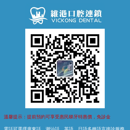
牙周病
超聲波潔牙
窩溝封閉
牙齒鬆動
噴砂潔牙
兒童正畸
牙齦萎縮
牙結石
牙外傷
牙菌斑
換牙護理
兒牙診療
溫馨提示：提前預約可享受惠民睇牙特惠價，免診金
電話可選擇廣東話、潮汕話、英語、日語多種語言接診服務