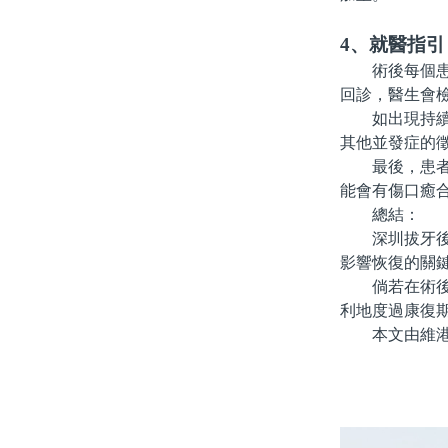
4、就醫指引
術後每個患者
回診，醫生會
如出現持續出
其他並發症的
最後，患者也
能會有傷口癒
總結：
深圳拔牙後的
影響恢復的關
倘若在術後有
利地度過康復
本文由維港口