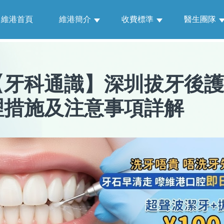
維港首頁
維港簡介
收費標準
醫生團隊
【
牙科通識
】
深圳拔牙後護
理措施及注意事項詳解