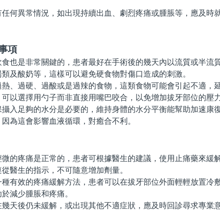
何異常情況，如出現持續出血、劇烈疼痛或腫脹等，應及時就
事項
也是非常關鍵的，患者最好在手術後的幾天內以流質或半流質
湯類及酸奶等，這樣可以避免硬食物對傷口造成的刺激。
、過硬、過酸或是過辣的食物，這類食物可能會引起不適，延
，可以選擇用勺子而非直接用嘴巴咬合，以免增加拔牙部位的壓
入足夠的水分是必要的，維持身體的水分平衡能幫助加速康復
，因為這會影響血液循環，對癒合不利。
的疼痛是正常的，患者可根據醫生的建議，使用止痛藥來緩解
遵從醫生的指示，不可隨意增加劑量。
有效的疼痛緩解方法，患者可以在拔牙部位外面輕輕放置冷敷
助於減少腫脹和疼痛。
天後仍未緩解，或出現其他不適症狀，應及時回診尋求專業意