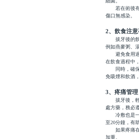
細菌。
若在術後有任
傷口無感染。
2、飲食注意
拔牙後的飲食
例如燕麥粥、
避免食用過熱
在飲食過程中
同時，確保攝
免吸煙和飲酒
3、疼痛管理
拔牙後，輕微
處方藥，務必
冷敷也是一種
至20分鐘，有
如果疼痛在幾
加重。