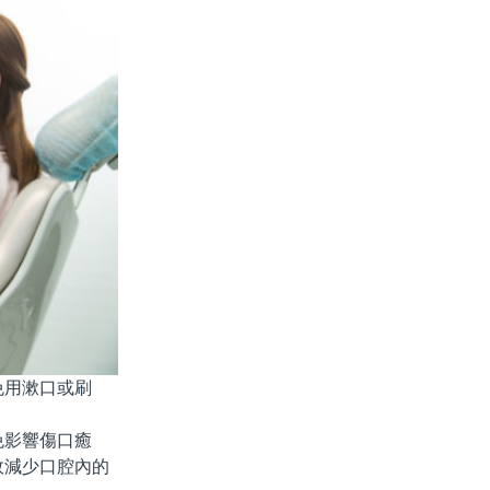
免用漱口或刷
。
影響傷口癒
效減少口腔內的