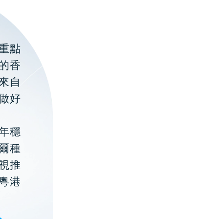
重點
的香
聚來自
做好
年穩
貝爾種
視推
粵港