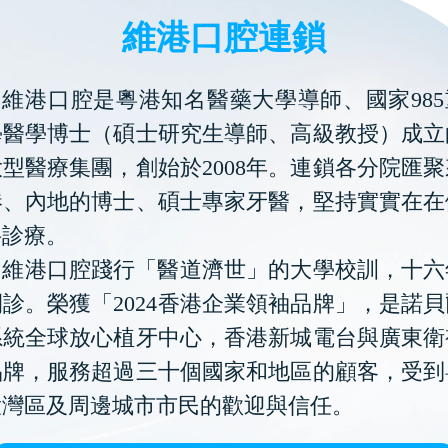
維港口腔連鎖
維港口腔是粵港知名醫藥大學導師、國家985
學醫學博士（碩士研究生導師、高級教授）成立
型醫療集團，創始於2008年。連鎖各分院匯
港、內地的博士、碩士專家牙醫，堅持實實在在
科診療。
維港口腔踐行「醫道濟世」的大學校訓，十六
診。榮獲「2024香港企業領袖品牌」，是諾
系統全球放心植牙中心，香港新城電台與廣東衛
品牌，服務超過三十個國家和地區的顧客，受到
大灣區及周邊城市市民的歡迎與信任。