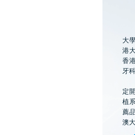
大
港大
香
牙
定開
植
薦
澳