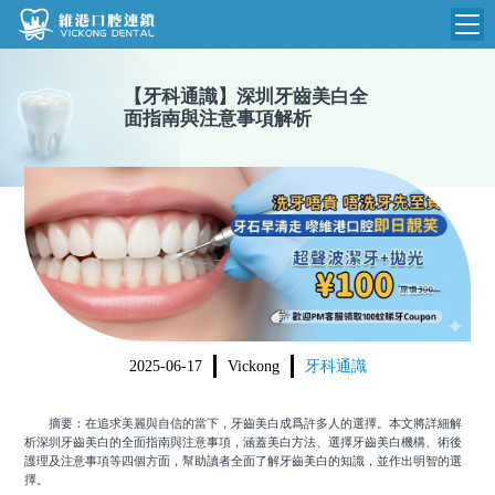
維港首頁
【
牙科通識
】
深圳牙齒美白全
面指南與注意事項解析
維港簡介
品牌介紹
收費標準
N
環境設備
收費總表
醫院新聞
醫生團隊
植牙收費
根管收費
門診時間
美學收費
2025-06-17
Vickong
牙科通識
就醫指引
常規收費
摘要：在追求美麗與自信的當下，牙齒美白成爲許多人的選擇。本文將詳細解
箍牙收費
析深圳牙齒美白的全面指南與注意事項，涵蓋美白方法、選擇牙齒美白機構、術後
護理及注意事項等四個方面，幫助讀者全面了解牙齒美白的知識，並作出明智的選
擇。