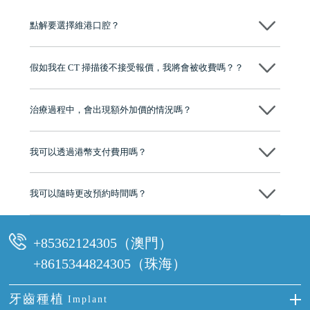
點解要選擇維港口腔？
維港口腔踐行「醫道濟世」的大學校訓，各分院匯聚來自香港、內地的
博士碩士高資歷牙醫，十七年穩定開診。榮獲「2024香港企業領袖品
假如我在 CT 掃描後不接受報價，我將會被收費嗎？？
牌」、「2025香港企業領袖品牌」，是諾貝爾種植系統全球放心植牙中
心，香港新城電台與廣東衛視推薦品牌
不會！只要未開始實際服務之前，你不會被收取任何費用。
至今已服務超過三十個國家和地區的顧客，受到粵港澳大灣區及周邊城
市市民極高的口碑評價及信任推薦 珠海、深圳設有八大分院，香港亦設
治療過程中，會出現額外加價的情況嗎？
有咨詢及服務保障中心，有任何問題都可以隨時預約免費咨詢，讓人十
分放心
不會，治療前我們會詳細說明治療方案及對應的價錢，顧客同意並簽字
後，我們才會正式進行診療服務
我可以透過港幣支付費用嗎？
可以。維港口腔會按照當日匯率轉算收取費用，而匯率會及時告知客人
我可以隨時更改預約時間嗎？
可以，請盡早通過wechat或whatsapp聯絡我們，告知我們你原本預約的
時間及資料，並且重新預約的日期及時段
+85362124305（澳門）
+8615344824305（珠海）
牙齒種植
Implant