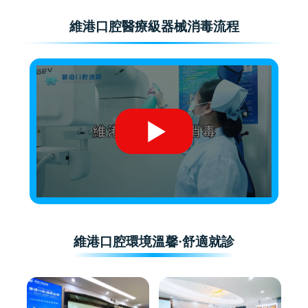
維港口腔醫療級器械消毒流程
維港口腔環境溫馨·舒適就診