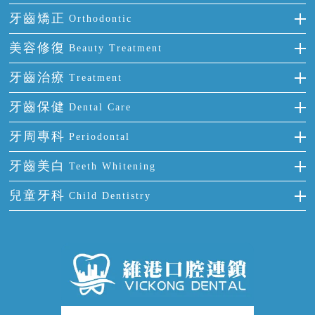
種牙
牙齒矯正
Orthodontic
單顆牙缺失
隱形箍牙
美容修復
Beauty Treatment
門牙缺失
前牙反頜
全瓷牙
牙齒治療
Treatment
多顆牙缺失
牙齒擁擠
烤瓷牙
補牙
牙齒保健
Dental Care
半口缺失
牙齒前突
氟斑牙
智齒
正確刷牙
牙周專科
Periodontal
全口缺失
牙齒稀疏
四環素牙
根管治療
全國愛牙日
牙周炎
牙齒美白
Teeth Whitening
活動假牙
拔牙
預防牙病
牙齦出血
冷光美白
兒童牙科
Child Dentistry
牙貼面
牙痛
牙科通識
牙齦炎
洗牙
蛀牙防蛀
口腔潰瘍
口腔異味
牙周病
超聲波潔牙
窩溝封閉
牙齒鬆動
噴砂潔牙
兒童正畸
牙齦萎縮
牙結石
牙外傷