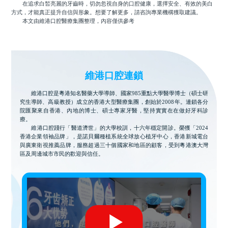
在追求白皙亮麗的牙齒時，切勿忽視自身的口腔健康，選擇安全、有效的美白
方式，才能真正提升自信與形象。想要了解更多，請咨詢專業機構獲取建議。
本文由維港口腔醫療集團整理，內容僅供參考
維港口腔連鎖
維港口腔是粵港知名醫藥大學導師、國家985重點大學醫學博士（碩士研
究生導師、高級教授）成立的香港大型醫療集團，創始於2008年。連鎖各分
院匯聚來自香港、內地的博士、碩士專家牙醫，堅持實實在在做好牙科診
療。
維港口腔踐行「醫道濟世」的大學校訓，十六年穩定開診。榮獲「2024
香港企業領袖品牌」，是諾貝爾種植系統全球放心植牙中心，香港新城電台
與廣東衛視推薦品牌，服務超過三十個國家和地區的顧客，受到粵港澳大灣
區及周邊城市市民的歡迎與信任。