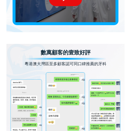
數萬顧客的壹致好評
粵港澳大灣區至多顧客認可同口碑推薦的牙科