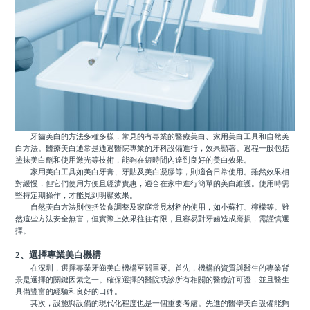
牙齒美白的方法多種多樣，常見的有專業的醫療美白、家用美白工具和自然美
白方法。醫療美白通常是通過醫院專業的牙科設備進行，效果顯著。過程一般包括
塗抹美白劑和使用激光等技術，能夠在短時間內達到良好的美白效果。
家用美白工具如美白牙膏、牙貼及美白凝膠等，則適合日常使用。雖然效果相
對緩慢，但它們使用方便且經濟實惠，適合在家中進行簡單的美白維護。使用時需
堅持定期操作，才能見到明顯效果。
自然美白方法則包括飲食調整及家庭常見材料的使用，如小蘇打、檸檬等。雖
然這些方法安全無害，但實際上效果往往有限，且容易對牙齒造成磨損，需謹慎選
擇。
2、選擇專業美白機構
在深圳，選擇專業牙齒美白機構至關重要。首先，機構的資質與醫生的專業背
景是選擇的關鍵因素之一。確保選擇的醫院或診所有相關的醫療許可證，並且醫生
具備豐富的經驗和良好的口碑。
其次，設施與設備的現代化程度也是一個重要考慮。先進的醫學美白設備能夠