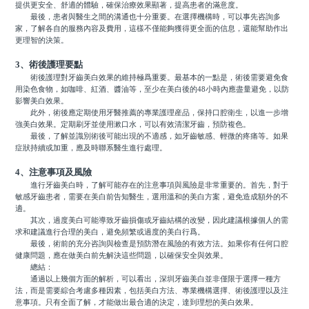
提供更安全、舒適的體驗，確保治療效果顯著，提高患者的滿意度。
最後，患者與醫生之間的溝通也十分重要。在選擇機構時，可以事先咨詢多
家，了解各自的服務內容及費用，這樣不僅能夠獲得更全面的信息，還能幫助作出
更理智的決策。
3、術後護理要點
術後護理對牙齒美白效果的維持極爲重要。最基本的一點是，術後需要避免食
用染色食物，如咖啡、紅酒、醬油等，至少在美白後的48小時內應盡量避免，以防
影響美白效果。
此外，術後應定期使用牙醫推薦的專業護理産品，保持口腔衛生，以進一步增
強美白效果。定期刷牙並使用漱口水，可以有效清潔牙齒，預防複色。
最後，了解並識別術後可能出現的不適感，如牙齒敏感、輕微的疼痛等。如果
症狀持續或加重，應及時聯系醫生進行處理。
4、注意事項及風險
進行牙齒美白時，了解可能存在的注意事項與風險是非常重要的。首先，對于
敏感牙齒患者，需要在美白前告知醫生，選用溫和的美白方案，避免造成額外的不
適。
其次，過度美白可能導致牙齒損傷或牙齒結構的改變，因此建議根據個人的需
求和建議進行合理的美白，避免頻繁或過度的美白行爲。
最後，術前的充分咨詢與檢查是預防潛在風險的有效方法。如果你有任何口腔
健康問題，應在做美白前先解決這些問題，以確保安全與效果。
總結：
通過以上幾個方面的解析，可以看出，深圳牙齒美白並非僅限于選擇一種方
法，而是需要綜合考慮多種因素，包括美白方法、專業機構選擇、術後護理以及注
意事項。只有全面了解，才能做出最合適的決定，達到理想的美白效果。