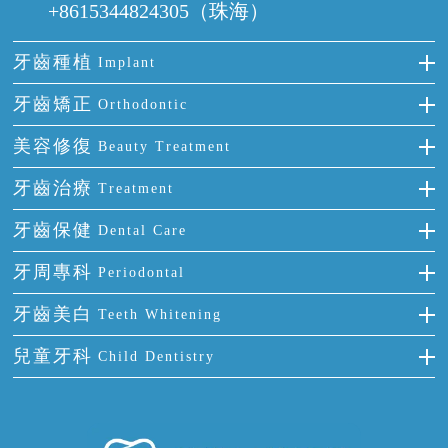
+8615344824305（珠海）
牙齒種植
Implant
種牙
牙齒矯正
Orthodontic
單顆牙缺失
隱形箍牙
美容修復
Beauty Treatment
門牙缺失
前牙反頜
全瓷牙
牙齒治療
Treatment
多顆牙缺失
牙齒擁擠
烤瓷牙
補牙
牙齒保健
Dental Care
半口缺失
牙齒前突
氟斑牙
智齒
正確刷牙
牙周專科
Periodontal
全口缺失
牙齒稀疏
四環素牙
根管治療
全國愛牙日
牙周炎
牙齒美白
Teeth Whitening
活動假牙
拔牙
預防牙病
牙齦出血
冷光美白
兒童牙科
Child Dentistry
牙貼面
牙痛
牙科通識
牙齦炎
洗牙
蛀牙防蛀
口腔潰瘍
口腔異味
牙周病
超聲波潔牙
窩溝封閉