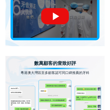
數萬顧客的壹致好評
粵港澳大灣區至多顧客認可同口碑推薦的牙科