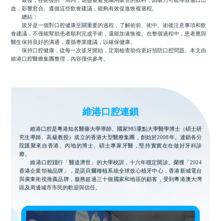
最後，在術後的一周內，應盡量避免喝用吸管的飲料，因吸力可能導致傷口出
血，影響愈合。遵循這些飲食建議，能夠有效促進恢複過程。
總結：
拔牙是一個對口腔健康至關重要的過程，了解術前、術中、術後注意事項和飲
食建議，不僅能幫助患者順利完成手術，還能加速恢複。在整個過程中，患者應與
醫生保持良好的溝通，遵循專業建議，以確保健康。
保持口腔健康，從每一次拔牙開始，定期檢查助你更好預防口腔問題。本文由
維港口腔醫療集團整理，內容僅供參考。
維港口腔連鎖
維港口腔是粵港知名醫藥大學導師、國家985重點大學醫學博士（碩士研
究生導師、高級教授）成立的香港大型醫療集團，創始於2008年。連鎖各分
院匯聚來自香港、內地的博士、碩士專家牙醫，堅持實實在在做好牙科診
療。
維港口腔踐行「醫道濟世」的大學校訓，十六年穩定開診。榮獲「2024
香港企業領袖品牌」，是諾貝爾種植系統全球放心植牙中心，香港新城電台
與廣東衛視推薦品牌，服務超過三十個國家和地區的顧客，受到粵港澳大灣
區及周邊城市市民的歡迎與信任。