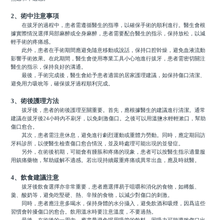
2、術中注意事項
在拔牙的過程中，患者需遵循醫生的指導，以確保手術的順利進行。醫生會根
據實際情況選擇局部麻醉或全身麻醉，患者需要配合醫生的指示，保持放松，以減
輕手術的疼痛感。
此外，患者在手術期間應避免隨意移動或說話，保持口腔幹燥，避免血液流動
影響手術效果。在此期間，醫生會使用專業工具小心地進行拔牙，患者需密切關注
醫生的指示，保持良好的溝通。
最後，手術完成後，醫生會給予患者適當的居家護理建議，如保持傷口清潔、
避免用力吸吮等，確保拔牙過程順利完成。
3、術後護理方法
拔牙後，患者的術後護理至關重要。首先，應根據醫生的建議進行清潔。通常
建議在拔牙後24小時內不刷牙，以免刺激傷口。之後可以用溫鹽水輕輕漱口，幫助
傷口愈合。
其次，患者需注意休息，避免進行劇烈運動或重體力勞動。同時，應定期回訪
牙科診所，以便醫生檢查傷口愈合情況，並及時處理可能出現的並發症。
另外，在術後初期，可能會有腫脹和疼痛的現象，患者可以按醫生指示適量服
用鎮痛藥物，幫助緩解不適感。若出現持續嚴重疼痛或異常出血，應及時就醫。
4、飲食建議注意
拔牙後飲食選擇亦非常重要，患者應選擇易于咀嚼和消化的食物，如稀飯、
羹、酸奶等，避免吃堅硬、熱、辛辣的食物，以減少對傷口的刺激。
同時，患者應注意多喝水，保持身體的水分攝入，避免飲酒和吸煙，因爲這些
習慣會幹擾傷口的愈合。飲用溫水時要注意溫度，不要過熱。