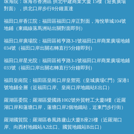
珠海院：珠海市香洲區 拱北中建商業大廈 15樓（迎賓廣場
對面），拱北口岸步行8分鐘直達
福田口岸香江院：福田區福田口岸正對面，海悅華城104號
地鋪（東鐵線落馬洲站出關對面即到）
福田口岸廣場院：福田區裕亨路3-1號福田口岸商業廣場地鋪
034號（福田口岸出關右轉直行5分鐘即到）
福田口岸星光院：福田區裕亨路3-1號福田口岸商業廣場地鋪
033號（福田口岸出關右轉直行5分鐘即到）
福田皇崗院：福田區皇崗口岸皇禦苑（皇城廣場C門）深港1
號地鋪全層（近福田口岸、皇崗口岸地鐵站E出口）
羅湖區委院：羅湖區愛國路1002號外貿輕工大廈8樓（近羅
湖口岸和蓮塘口岸，蓮塘口岸2個地鐵站，近東門步行街）
羅湖國貿院：羅湖區春風路廬山大廈B座21樓（近羅湖口
岸、向西村地鐵站A2出口、國貿地鐵站B出口）