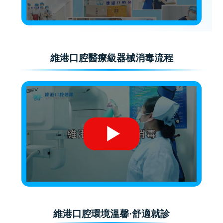
維港口腔醫療級器械消毒流程
維港口腔環境溫馨·舒適就診