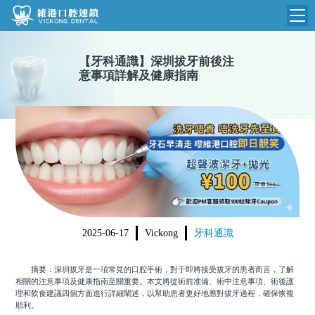
維港首頁
【
牙科通識
】
深圳拔牙前後注
意事項詳解及健康指南
維港簡介
品牌介紹
收費標準
N
環境設備
收費總表
醫院新聞
醫生團隊
植牙收費
根管收費
門診時間
美學收費
2025-06-17
Vickong
牙科通識
就醫指引
常規收費
摘要：深圳拔牙是一項常見的口腔手術，對于即將接受拔牙的患者而言，了解
箍牙收費
相關的注意事項及健康指南至關重要。本文將從術前准備、術中注意事項、術後護
理和飲食建議四個方面進行詳細闡述，以幫助患者更好地應對拔牙過程，確保恢複
順利。