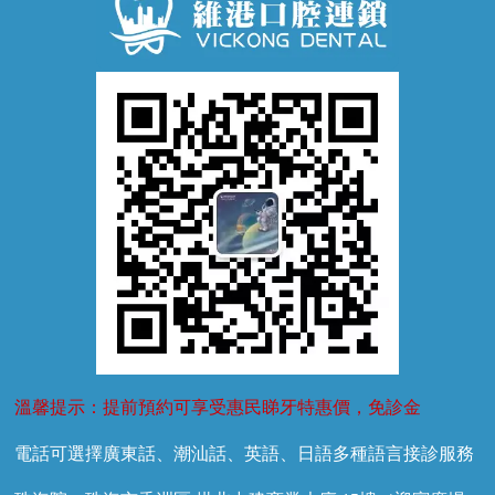
牙齒鬆動
噴砂潔牙
兒童正畸
牙齦萎縮
牙結石
牙外傷
牙菌斑
換牙護理
兒牙診療
溫馨提示：提前預約可享受惠民睇牙特惠價，免診金
電話可選擇廣東話、潮汕話、英語、日語多種語言接診服務