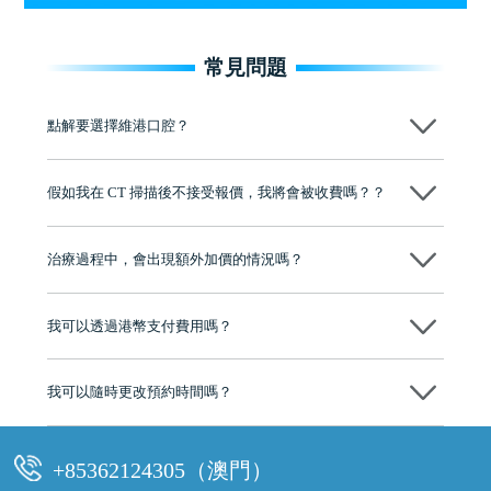
常見問題
點解要選擇維港口腔？
維港口腔踐行「醫道濟世」的大學校訓，各分院匯聚來自香港、內地的
博士碩士高資歷牙醫，十七年穩定開診。榮獲「2024香港企業領袖品
假如我在 CT 掃描後不接受報價，我將會被收費嗎？？
牌」、「2025香港企業領袖品牌」，是諾貝爾種植系統全球放心植牙中
心，香港新城電台與廣東衛視推薦品牌
不會！只要未開始實際服務之前，你不會被收取任何費用。
至今已服務超過三十個國家和地區的顧客，受到粵港澳大灣區及周邊城
市市民極高的口碑評價及信任推薦 珠海、深圳設有八大分院，香港亦設
治療過程中，會出現額外加價的情況嗎？
有咨詢及服務保障中心，有任何問題都可以隨時預約免費咨詢，讓人十
分放心
不會，治療前我們會詳細說明治療方案及對應的價錢，顧客同意並簽字
後，我們才會正式進行診療服務
我可以透過港幣支付費用嗎？
可以。維港口腔會按照當日匯率轉算收取費用，而匯率會及時告知客人
我可以隨時更改預約時間嗎？
可以，請盡早通過wechat或whatsapp聯絡我們，告知我們你原本預約的
時間及資料，並且重新預約的日期及時段
+85362124305（澳門）