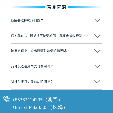
常見問題
點解要選擇維港口腔？
維港口腔踐行「醫道濟世」的大學校訓，各分院匯聚來自香港、內地的
博士碩士高資歷牙醫，十七年穩定開診。榮獲「2024香港企業領袖品
假如我在 CT 掃描後不接受報價，我將會被收費嗎？？
牌」、「2025香港企業領袖品牌」，是諾貝爾種植系統全球放心植牙中
心，香港新城電台與廣東衛視推薦品牌
不會！只要未開始實際服務之前，你不會被收取任何費用。
至今已服務超過三十個國家和地區的顧客，受到粵港澳大灣區及周邊城
市市民極高的口碑評價及信任推薦 珠海、深圳設有八大分院，香港亦設
治療過程中，會出現額外加價的情況嗎？
有咨詢及服務保障中心，有任何問題都可以隨時預約免費咨詢，讓人十
分放心
不會，治療前我們會詳細說明治療方案及對應的價錢，顧客同意並簽字
後，我們才會正式進行診療服務
我可以透過港幣支付費用嗎？
可以。維港口腔會按照當日匯率轉算收取費用，而匯率會及時告知客人
我可以隨時更改預約時間嗎？
可以，請盡早通過wechat或whatsapp聯絡我們，告知我們你原本預約的
時間及資料，並且重新預約的日期及時段
+85362124305（澳門）
+8615344824305（珠海）