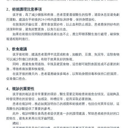
2、術後護理注意事項
拔牙後，爲了減少腫脹和疼痛，患者需要遵循醫生的指導，適當休息並避免劇
烈運動。建議在手術後的24小時內盡量臥床靜養，保持身體放松。
在脫落的牙齒位置，通常會放置紗布，以止血和防止感染。患者應保持紗布的
清潔和幹燥，避免頻繁更換，以免引起出血。
如果在術後出現明顯的腫脹或者出血不止，應立即聯系醫生進行處理，確保恢
複過程順利進行。
3、飲食建議
拔牙後初期，建議患者選擇半流質或軟食，如酸奶、豆腐、魚泥等。這類食物
可以減少對傷口的刺激，有助于效果良好的恢複。
同時，應避免食用過熱、辛辣及硬質食物，這些都可能對創面造成不必要的刺
激，導致疼痛加重和恢複慢。
在拔牙後的幾天內，患者還應確保多喝水，以幫助身體排毒和保持口腔濕潤，
促進傷口愈合。
4、複診的重要性
拔牙後的複診是非常重要的環節，醫生需要定期檢查術後愈合情況。這能夠及
時發現潛在的並發症，如感染、幹槽症等，從而采取必要措施。
患者在複診時，務必如實說明自己的感覺和術後經曆，包括任何異常症狀。這
爲醫生的診斷提供了重要的參考。
此外，複診時醫生會爲患者提供更進一步的護理建議，幫助患者維持良好的口
腔衛生，避免未來再出現牙齒問題。
總結：
拔牙雖然是常見的口腔治療，但其前後的注意事項不容忽視。從術前的詳細准