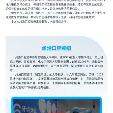
備到術後的精心護理，每個環節都直接影響著恢複的效果。遵循專業醫生的建議，
並保持良好的飲食習慣和衛生措施，是促進恢複的重要保證。
總體而言，關注每一個細節，提升自身的健康意識，能夠更好地幫助患者平穩
度過拔牙的恢複期。希望每位患者都能在拔牙之後，得到理想的康複效果。
本文由維港口腔醫療集團整理，內容僅供參考。
維港口腔連鎖
維港口腔是粵港知名醫藥大學導師、國家985重點大學醫學博士（碩士研
究生導師、高級教授）成立的香港大型醫療集團，創始於2008年。連鎖各分
院匯聚來自香港、內地的博士、碩士專家牙醫，堅持實實在在做好牙科診
療。
維港口腔踐行「醫道濟世」的大學校訓，十六年穩定開診。榮獲「2024
香港企業領袖品牌」，是諾貝爾種植系統全球放心植牙中心，香港新城電台
與廣東衛視推薦品牌，服務超過三十個國家和地區的顧客，受到粵港澳大灣
區及周邊城市市民的歡迎與信任。