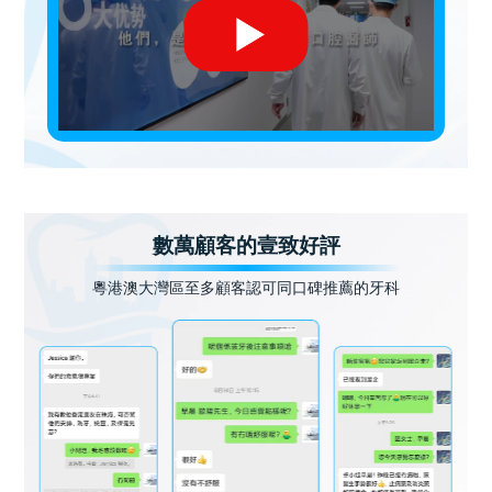
數萬顧客的壹致好評
粵港澳大灣區至多顧客認可同口碑推薦的牙科