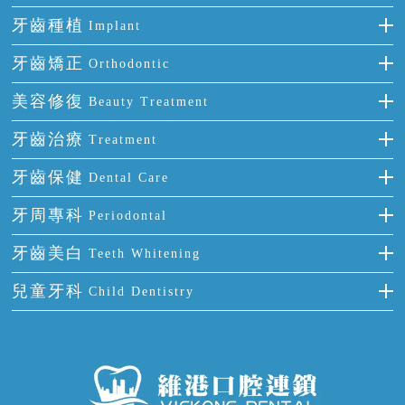
牙齒種植
Implant
種牙
牙齒矯正
Orthodontic
單顆牙缺失
隱形箍牙
美容修復
Beauty Treatment
門牙缺失
前牙反頜
全瓷牙
牙齒治療
Treatment
多顆牙缺失
牙齒擁擠
烤瓷牙
補牙
牙齒保健
Dental Care
半口缺失
牙齒前突
氟斑牙
智齒
正確刷牙
牙周專科
Periodontal
全口缺失
牙齒稀疏
四環素牙
根管治療
全國愛牙日
牙周炎
牙齒美白
Teeth Whitening
活動假牙
拔牙
預防牙病
牙齦出血
冷光美白
兒童牙科
Child Dentistry
牙貼面
牙痛
牙科通識
牙齦炎
洗牙
蛀牙防蛀
口腔潰瘍
口腔異味
牙周病
超聲波潔牙
窩溝封閉
牙齒鬆動
噴砂潔牙
兒童正畸