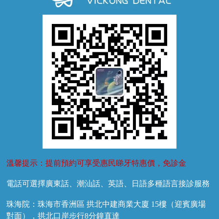
牙齦萎縮
牙結石
牙外傷
牙菌斑
換牙護理
兒牙診療
溫馨提示：提前預約可享受惠民睇牙特惠價，免診金
電話可選擇廣東話、潮汕話、英語、日語多種語言接診服務
珠海院：珠海市香洲區 拱北中建商業大廈 15樓（迎賓廣場
對面），拱北口岸步行8分鐘直達