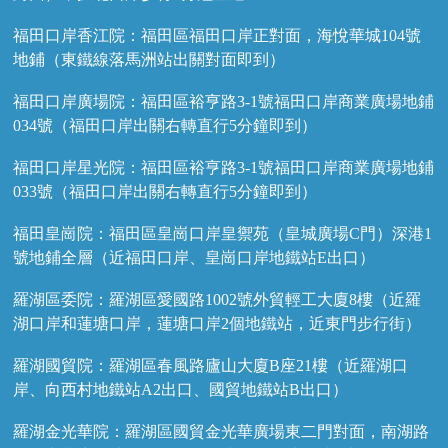
福田口岸香江院：福田區福田口岸正對面，海悅華城104號
地鋪（東鐵線落馬洲站出關對面即到）
福田口岸廣場院：福田區裕亨路3-1號福田口岸商業廣場地鋪
034號（福田口岸出關右轉直行5分鐘即到）
福田口岸星光院：福田區裕亨路3-1號福田口岸商業廣場地鋪
033號（福田口岸出關右轉直行5分鐘即到）
福田皇崗院：福田區皇崗口岸皇禦苑（皇城廣場C門）深港1
號地鋪全層（近福田口岸、皇崗口岸地鐵站E出口）
羅湖區委院：羅湖區愛國路1002號外貿輕工大廈8樓（近羅
湖口岸和蓮塘口岸，蓮塘口岸2個地鐵站，近東門步行街）
羅湖國貿院：羅湖區春風路廬山大廈B座21樓（近羅湖口
岸、向西村地鐵站A2出口、國貿地鐵站B出口）
羅湖金光華院：羅湖區國貿金光華廣場東二門對面，南湖路