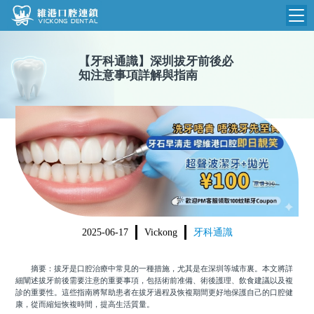
維港首頁
【
牙科通識
】
深圳拔牙前後必
知注意事項詳解與指南
維港簡介
品牌介紹
收費標準
N
環境設備
收費總表
醫院新聞
醫生團隊
植牙收費
根管收費
門診時間
美學收費
2025-06-17
Vickong
牙科通識
就醫指引
常規收費
摘要：拔牙是口腔治療中常見的一種措施，尤其是在深圳等城市裏。本文將詳
箍牙收費
細闡述拔牙前後需要注意的重要事項，包括術前准備、術後護理、飲食建議以及複
診的重要性。這些指南將幫助患者在拔牙過程及恢複期間更好地保護自己的口腔健
康，從而縮短恢複時間，提高生活質量。