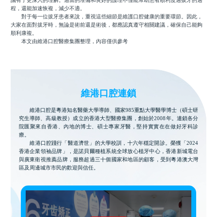
議有了更深入的理解。適當的准備和良好的護理不僅能幫助患者順利度過拔牙的過
程，還能加速恢複，減少不適。
對于每一位拔牙患者來說，重視這些細節是維護口腔健康的重要環節。因此，
大家在面對拔牙時，無論是術前還是術後，都應認真遵守相關建議，確保自己能夠
順利康複。
本文由維港口腔醫療集團整理，內容僅供參考
維港口腔連鎖
維港口腔是粵港知名醫藥大學導師、國家985重點大學醫學博士（碩士研
究生導師、高級教授）成立的香港大型醫療集團，創始於2008年。連鎖各分
院匯聚來自香港、內地的博士、碩士專家牙醫，堅持實實在在做好牙科診
療。
維港口腔踐行「醫道濟世」的大學校訓，十六年穩定開診。榮獲「2024
香港企業領袖品牌」，是諾貝爾種植系統全球放心植牙中心，香港新城電台
與廣東衛視推薦品牌，服務超過三十個國家和地區的顧客，受到粵港澳大灣
區及周邊城市市民的歡迎與信任。