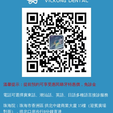
牙齦萎縮
牙結石
牙外傷
牙菌斑
換牙護理
兒牙診療
溫馨提示：提前預約可享受惠民睇牙特惠價，免診金
電話可選擇廣東話、潮汕話、英語、日語多種語言接診服務
珠海院：珠海市香洲區 拱北中建商業大廈 15樓（迎賓廣場
對面），拱北口岸步行8分鐘直達