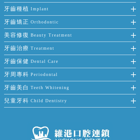
牙齒種植
Implant
種牙
牙齒矯正
Orthodontic
單顆牙缺失
隱形箍牙
美容修復
Beauty Treatment
門牙缺失
前牙反頜
全瓷牙
牙齒治療
Treatment
多顆牙缺失
牙齒擁擠
烤瓷牙
補牙
牙齒保健
Dental Care
半口缺失
牙齒前突
氟斑牙
智齒
正確刷牙
牙周專科
Periodontal
全口缺失
牙齒稀疏
四環素牙
根管治療
全國愛牙日
牙周炎
牙齒美白
Teeth Whitening
活動假牙
拔牙
預防牙病
牙齦出血
冷光美白
兒童牙科
Child Dentistry
牙貼面
牙痛
牙科通識
牙齦炎
洗牙
蛀牙防蛀
口腔潰瘍
口腔異味
牙周病
超聲波潔牙
窩溝封閉
牙齒鬆動
噴砂潔牙
兒童正畸