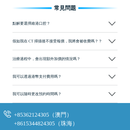
常見問題
點解要選擇維港口腔？
維港口腔踐行「醫道濟世」的大學校訓，各分院匯聚來自香港、內地的
博士碩士高資歷牙醫，十七年穩定開診。榮獲「2024香港企業領袖品
假如我在 CT 掃描後不接受報價，我將會被收費嗎？？
牌」、「2025香港企業領袖品牌」，是諾貝爾種植系統全球放心植牙中
心，香港新城電台與廣東衛視推薦品牌
不會！只要未開始實際服務之前，你不會被收取任何費用。
至今已服務超過三十個國家和地區的顧客，受到粵港澳大灣區及周邊城
市市民極高的口碑評價及信任推薦 珠海、深圳設有八大分院，香港亦設
治療過程中，會出現額外加價的情況嗎？
有咨詢及服務保障中心，有任何問題都可以隨時預約免費咨詢，讓人十
分放心
不會，治療前我們會詳細說明治療方案及對應的價錢，顧客同意並簽字
後，我們才會正式進行診療服務
我可以透過港幣支付費用嗎？
可以。維港口腔會按照當日匯率轉算收取費用，而匯率會及時告知客人
我可以隨時更改預約時間嗎？
可以，請盡早通過wechat或whatsapp聯絡我們，告知我們你原本預約的
時間及資料，並且重新預約的日期及時段
+85362124305（澳門）
+8615344824305（珠海）