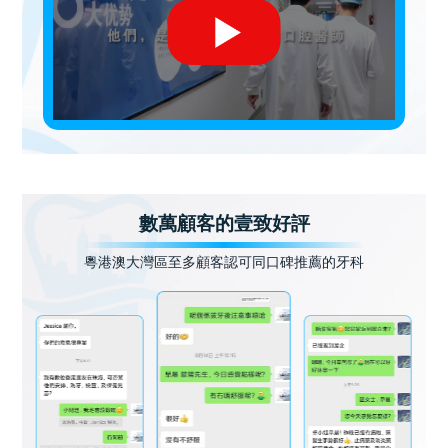
數萬顧客的壹致好評
粵港澳大灣區至多顧客認可同口碑推薦的牙科