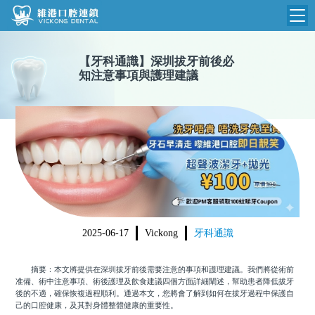
維港首頁
【
牙科通識
】
深圳拔牙前後必
知注意事項與護理建議
維港簡介
品牌介紹
收費標準
N
環境設備
收費總表
醫院新聞
醫生團隊
植牙收費
根管收費
門診時間
美學收費
2025-06-17
Vickong
牙科通識
就醫指引
常規收費
摘要：本文將提供在深圳拔牙前後需要注意的事項和護理建議。我們將從術前
箍牙收費
准備、術中注意事項、術後護理及飲食建議四個方面詳細闡述，幫助患者降低拔牙
後的不適，確保恢複過程順利。通過本文，您將會了解到如何在拔牙過程中保護自
己的口腔健康，及其對身體整體健康的重要性。