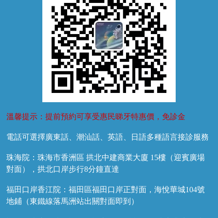
溫馨提示：提前預約可享受惠民睇牙特惠價，免診金
電話可選擇廣東話、潮汕話、英語、日語多種語言接診服務
珠海院：珠海市香洲區 拱北中建商業大廈 15樓（迎賓廣場
對面），拱北口岸步行8分鐘直達
福田口岸香江院：福田區福田口岸正對面，海悅華城104號
地鋪（東鐵線落馬洲站出關對面即到）