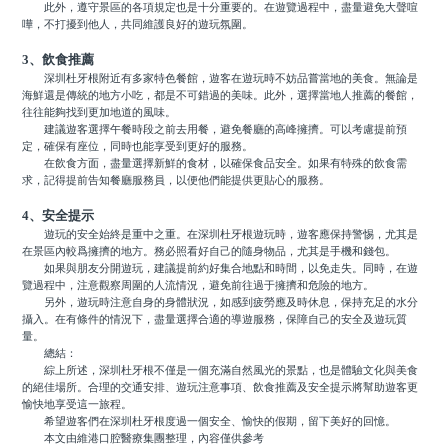
此外，遵守景區的各項規定也是十分重要的。在遊覽過程中，盡量避免大聲喧
嘩，不打擾到他人，共同維護良好的遊玩氛圍。
3、飲食推薦
深圳杜牙根附近有多家特色餐館，遊客在遊玩時不妨品嘗當地的美食。無論是
海鮮還是傳統的地方小吃，都是不可錯過的美味。此外，選擇當地人推薦的餐館，
往往能夠找到更加地道的風味。
建議遊客選擇午餐時段之前去用餐，避免餐廳的高峰擁擠。可以考慮提前預
定，確保有座位，同時也能享受到更好的服務。
在飲食方面，盡量選擇新鮮的食材，以確保食品安全。如果有特殊的飲食需
求，記得提前告知餐廳服務員，以便他們能提供更貼心的服務。
4、安全提示
遊玩的安全始終是重中之重。在深圳杜牙根遊玩時，遊客應保持警惕，尤其是
在景區內較爲擁擠的地方。務必照看好自己的隨身物品，尤其是手機和錢包。
如果與朋友分開遊玩，建議提前約好集合地點和時間，以免走失。同時，在遊
覽過程中，注意觀察周圍的人流情況，避免前往過于擁擠和危險的地方。
另外，遊玩時注意自身的身體狀況，如感到疲勞應及時休息，保持充足的水分
攝入。在有條件的情況下，盡量選擇合適的導遊服務，保障自己的安全及遊玩質
量。
總結：
綜上所述，深圳杜牙根不僅是一個充滿自然風光的景點，也是體驗文化與美食
的絕佳場所。合理的交通安排、遊玩注意事項、飲食推薦及安全提示將幫助遊客更
愉快地享受這一旅程。
希望遊客們在深圳杜牙根度過一個安全、愉快的假期，留下美好的回憶。
本文由維港口腔醫療集團整理，內容僅供參考