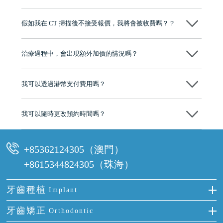
維港口腔踐行「醫道濟世」的大學校訓，各分院匯聚來自香港、內地的
博士碩士高資歷牙醫，十七年穩定開診。榮獲「2024香港企業領袖品
假如我在 CT 掃描後不接受報價，我將會被收費嗎？？
牌」、「2025香港企業領袖品牌」，是諾貝爾種植系統全球放心植牙中
心，香港新城電台與廣東衛視推薦品牌
不會！只要未開始實際服務之前，你不會被收取任何費用。
至今已服務超過三十個國家和地區的顧客，受到粵港澳大灣區及周邊城
市市民極高的口碑評價及信任推薦 珠海、深圳設有八大分院，香港亦設
治療過程中，會出現額外加價的情況嗎？
有咨詢及服務保障中心，有任何問題都可以隨時預約免費咨詢，讓人十
分放心
不會，治療前我們會詳細說明治療方案及對應的價錢，顧客同意並簽字
後，我們才會正式進行診療服務
我可以透過港幣支付費用嗎？
可以。維港口腔會按照當日匯率轉算收取費用，而匯率會及時告知客人
我可以隨時更改預約時間嗎？
可以，請盡早通過wechat或whatsapp聯絡我們，告知我們你原本預約的
時間及資料，並且重新預約的日期及時段
+85362124305（澳門）
+8615344824305（珠海）
牙齒種植
Implant
種牙
牙齒矯正
Orthodontic