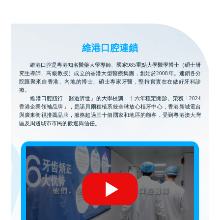
維港口腔連鎖
維港口腔是粵港知名醫藥大學導師、國家985重點大學醫學博士（碩士研
究生導師、高級教授）成立的香港大型醫療集團，創始於2008年。連鎖各分
院匯聚來自香港、內地的博士、碩士專家牙醫，堅持實實在在做好牙科診
療。
維港口腔踐行「醫道濟世」的大學校訓，十六年穩定開診。榮獲「2024
香港企業領袖品牌」，是諾貝爾種植系統全球放心植牙中心，香港新城電台
與廣東衛視推薦品牌，服務超過三十個國家和地區的顧客，受到粵港澳大灣
區及周邊城市市民的歡迎與信任。