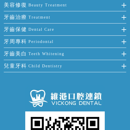
單顆牙缺失
隱形箍牙
美容修復
Beauty Treatment
門牙缺失
前牙反頜
全瓷牙
牙齒治療
Treatment
多顆牙缺失
牙齒擁擠
烤瓷牙
補牙
牙齒保健
Dental Care
半口缺失
牙齒前突
氟斑牙
智齒
正確刷牙
牙周專科
Periodontal
全口缺失
牙齒稀疏
四環素牙
根管治療
全國愛牙日
牙周炎
牙齒美白
Teeth Whitening
活動假牙
拔牙
預防牙病
牙齦出血
冷光美白
兒童牙科
Child Dentistry
牙貼面
牙痛
牙科通識
牙齦炎
洗牙
蛀牙防蛀
口腔潰瘍
口腔異味
牙周病
超聲波潔牙
窩溝封閉
牙齒鬆動
噴砂潔牙
兒童正畸
牙齦萎縮
牙結石
牙外傷
牙菌斑
換牙護理
兒牙診療