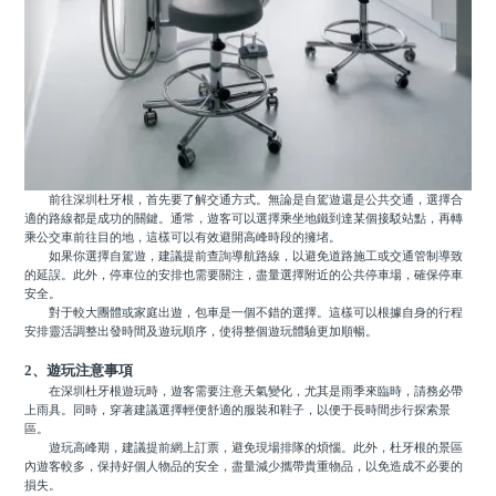
前往深圳杜牙根，首先要了解交通方式。無論是自駕遊還是公共交通，選擇合
適的路線都是成功的關鍵。通常，遊客可以選擇乘坐地鐵到達某個接駁站點，再轉
乘公交車前往目的地，這樣可以有效避開高峰時段的擁堵。
如果你選擇自駕遊，建議提前查詢導航路線，以避免道路施工或交通管制導致
的延誤。此外，停車位的安排也需要關注，盡量選擇附近的公共停車場，確保停車
安全。
對于較大團體或家庭出遊，包車是一個不錯的選擇。這樣可以根據自身的行程
安排靈活調整出發時間及遊玩順序，使得整個遊玩體驗更加順暢。
2、遊玩注意事項
在深圳杜牙根遊玩時，遊客需要注意天氣變化，尤其是雨季來臨時，請務必帶
上雨具。同時，穿著建議選擇輕便舒適的服裝和鞋子，以便于長時間步行探索景
區。
遊玩高峰期，建議提前網上訂票，避免現場排隊的煩惱。此外，杜牙根的景區
內遊客較多，保持好個人物品的安全，盡量減少攜帶貴重物品，以免造成不必要的
損失。