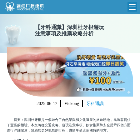
維港首頁
【
牙科通識
】
深圳杜牙根遊玩
注意事項及推薦攻略分析
維港簡介
品牌介紹
收費標準
N
環境設備
收費總表
醫院新聞
醫生團隊
植牙收費
根管收費
門診時間
美學收費
2025-06-17
Vickong
牙科通識
就醫指引
常規收費
摘要：深圳杜牙根是一個融合了自然景觀和文化遺産的旅遊勝地，爲遊客提供
箍牙收費
了豐富的體驗。本文將從交通攻略、遊玩注意事項、飲食推薦和安全提示四個方面
進行詳細闡述，幫助您更好地規劃行程，盡情享受這個獨特的地方。