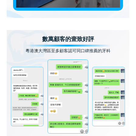
數萬顧客的壹致好評
粵港澳大灣區至多顧客認可同口碑推薦的牙科