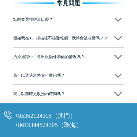
常見問題
點解要選擇維港口腔？
維港口腔踐行「醫道濟世」的大學校訓，各分院匯聚來自香港、內地的
博士碩士高資歷牙醫，十七年穩定開診。榮獲「2024香港企業領袖品
假如我在 CT 掃描後不接受報價，我將會被收費嗎？？
牌」、「2025香港企業領袖品牌」，是諾貝爾種植系統全球放心植牙中
心，香港新城電台與廣東衛視推薦品牌
不會！只要未開始實際服務之前，你不會被收取任何費用。
至今已服務超過三十個國家和地區的顧客，受到粵港澳大灣區及周邊城
市市民極高的口碑評價及信任推薦 珠海、深圳設有八大分院，香港亦設
治療過程中，會出現額外加價的情況嗎？
有咨詢及服務保障中心，有任何問題都可以隨時預約免費咨詢，讓人十
分放心
不會，治療前我們會詳細說明治療方案及對應的價錢，顧客同意並簽字
後，我們才會正式進行診療服務
我可以透過港幣支付費用嗎？
可以。維港口腔會按照當日匯率轉算收取費用，而匯率會及時告知客人
我可以隨時更改預約時間嗎？
可以，請盡早通過wechat或whatsapp聯絡我們，告知我們你原本預約的
時間及資料，並且重新預約的日期及時段
+85362124305（澳門）
+8615344824305（珠海）