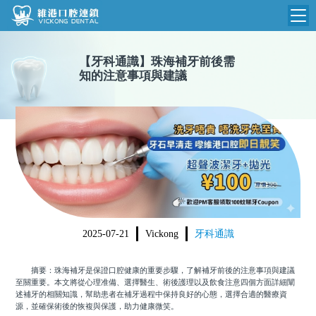
維港首頁
【
牙科通識
】
珠海補牙前後需
知的注意事項與建議
維港簡介
品牌介紹
收費標準
N
環境設備
收費總表
醫院新聞
醫生團隊
植牙收費
根管收費
門診時間
美學收費
2025-07-21
Vickong
牙科通識
就醫指引
常規收費
摘要：珠海補牙是保證口腔健康的重要步驟，了解補牙前後的注意事項與建議
箍牙收費
至關重要。本文將從心理准備、選擇醫生、術後護理以及飲食注意四個方面詳細闡
述補牙的相關知識，幫助患者在補牙過程中保持良好的心態，選擇合適的醫療資
源，並確保術後的恢複與保護，助力健康微笑。