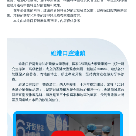
重要。通過心理准備、選擇專業醫生、術後科學護理以及合理飲食，每位患者都能
在補牙過程中獲得更好的體驗和效果。
在享受健康的同時，建議患者保持良好的定期檢查習慣，以確保口腔的長期健
康。積極的態度和科學的護理將爲您帶來燦爛笑容。
本文由維港口腔醫療集團整理，內容僅供參考
維港口腔連鎖
維港口腔是粵港知名醫藥大學導師、國家985重點大學醫學博士（碩士研
究生導師、高級教授）成立的香港大型醫療集團，創始於2008年。連鎖各分
院匯聚來自香港、內地的博士、碩士專家牙醫，堅持實實在在做好牙科診
療。
維港口腔踐行「醫道濟世」的大學校訓，十六年穩定開診。榮獲「2024
香港企業領袖品牌」，是諾貝爾種植系統全球放心植牙中心，香港新城電台
與廣東衛視推薦品牌，服務超過三十個國家和地區的顧客，受到粵港澳大灣
區及周邊城市市民的歡迎與信任。