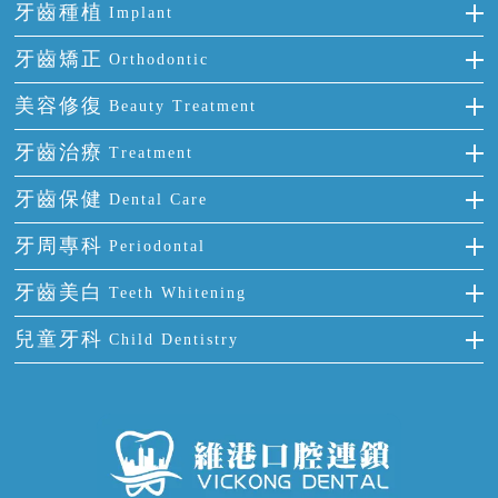
牙齒種植
Implant
種牙
牙齒矯正
Orthodontic
單顆牙缺失
隱形箍牙
美容修復
Beauty Treatment
門牙缺失
前牙反頜
全瓷牙
牙齒治療
Treatment
多顆牙缺失
牙齒擁擠
烤瓷牙
補牙
牙齒保健
Dental Care
半口缺失
牙齒前突
氟斑牙
智齒
正確刷牙
牙周專科
Periodontal
全口缺失
牙齒稀疏
四環素牙
根管治療
全國愛牙日
牙周炎
牙齒美白
Teeth Whitening
活動假牙
拔牙
預防牙病
牙齦出血
冷光美白
兒童牙科
Child Dentistry
牙貼面
牙痛
牙科通識
牙齦炎
洗牙
蛀牙防蛀
口腔潰瘍
口腔異味
牙周病
超聲波潔牙
窩溝封閉
牙齒鬆動
噴砂潔牙
兒童正畸
牙齦萎縮
牙結石