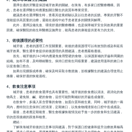
選擇合適的牙醫是保證補牙效果的關鍵。在珠海，有多家口腔醫療機構。因
此，患者在選擇醫生時應重點關注醫生的資質和專業背景。
建議患者在選擇醫生時，查看其從業經驗以及以往患者的反饋。專業的牙醫不
僅能提供高質量的治療，還能在過程中給予患者更多的關懷與解釋。
此外，選擇設備先進、環境舒適的醫療機構，也是保障補牙安全與效果的重要
因素。確保醫院的衛生和醫療設施齊全，能爲患者的康複提供更有力的支持。
3、術後護理的必要性
補牙後，患者的護理工作至關重要。術後的適當護理可以有效預防感染和延長
補牙效果。醫生通常會提供術後護理的具體建議，患者應嚴格遵循。
首先，補牙後的24小時內應避免食用堅硬的食物，以保護新補的牙齒和周圍的
組織。如有不適，及時聯絡醫生。保持口腔衛生同樣重要，建議使用溫和的漱口水
以促進傷口愈合。
如果出現腫脹或疼痛，確保及時采取冷敷措施，並根據醫生的建議合理使用止
痛藥，確保舒適的恢複過程。
4、飲食注意事項
補牙後，患者的飲食選擇也具有重要性。補牙後的飲食應以清淡、易消化的食
物爲主，避免辣、鹹、硬的食物，這些可能對剛補好的牙齒造成傷害。
在飲食中，多攝入富含營養的食物，如蛋白質和維生素。同時，補牙後的一兩
周內，應特別注意保持口腔清潔，定期漱口，以免食物殘渣留在口腔中造成感染。
最後，患者應定期複查，醫生會根據恢複情況給予進一步的飲食和生活建議，
切勿忽視後續的跟進和檢查。
總結：
了解珠海補牙前後的注意事項與建議，對于保護口腔健康和提升治療效果極爲