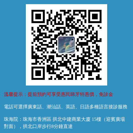
牙外傷
牙菌斑
換牙護理
兒牙診療
溫馨提示：提前預約可享受惠民睇牙特惠價，免診金
電話可選擇廣東話、潮汕話、英語、日語多種語言接診服務
珠海院：珠海市香洲區 拱北中建商業大廈 15樓（迎賓廣場
對面），拱北口岸步行8分鐘直達