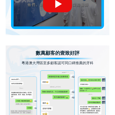
數萬顧客的壹致好評
粵港澳大灣區至多顧客認可同口碑推薦的牙科