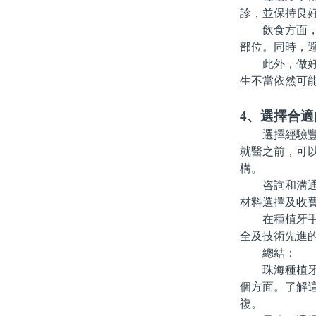
診，並保持良
飲食方面，術
部位。同時，
此外，做好定
生不當依然可
4、選擇合
選擇經驗豐富
就醫之前，可
構。
咨詢和溝通是
材料選擇及收
在種植牙手術
全及技術先進
總結：
珠海種植牙的
個方面。了解
複。