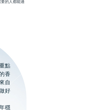
要的人都能通
重點
的香
聚來自
做好
年穩