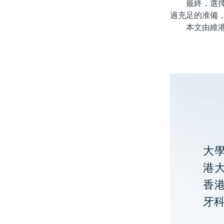
最終，選擇專
過充足的准備
本文由維港口
大
港大
香
牙