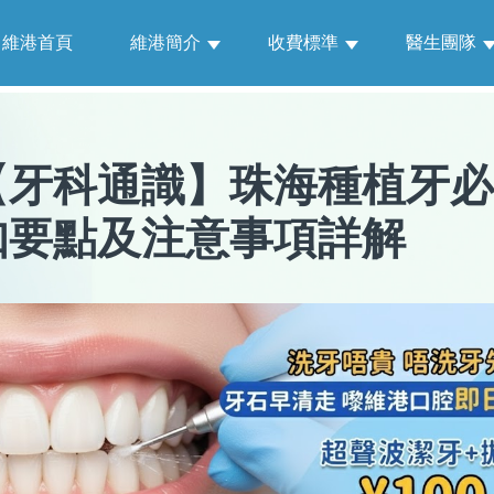
維港首頁
維港簡介
收費標準
醫生團隊
【
牙科通識
】
珠海種植牙必
知要點及注意事項詳解