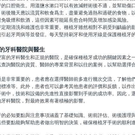
好的口腔衛生。用溫鹽水漱口可以有效減輕術後不適，並幫助傷
後幾天應以流質和軟食爲主，盡量避免過熱和過硬的食物，以
避免吸煙和飲酒，這些因素可能延長愈合時間及增加感染風險。
期清洗和維護也非常重要。種植牙雖然相對不易受到齲齒的影
能引起牙周病等並發症。每天堅持刷牙和使用牙線是保護種植牙
適的牙科醫院與醫生
的牙科醫生和正規的醫院，是確保種植牙成功的關鍵因素之一
以查詢醫院的資質、醫師的專業背景和以往的案例，以幫助選擇
非常重要的，患者應在選擇醫師前多進行幾次交流，了解他們
費標准等。此外，患者也可以參考其他患者的評價和反饋，以作
中，技術和設備的先進性直接影響到手術的成功率。因此，選
的牙科醫院，對最終效果有著積極的影響。
必知要點與注意事項涵蓋了基礎知識、術前評估、術後護理與
這些要點能夠幫助患者做出明智的決策，確保種植牙手術的順利