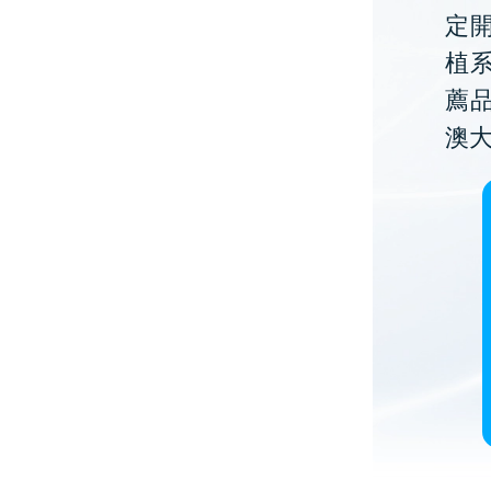
定開
植
薦
澳