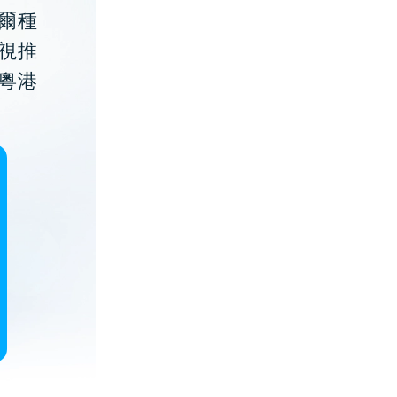
貝爾種
視推
粵港