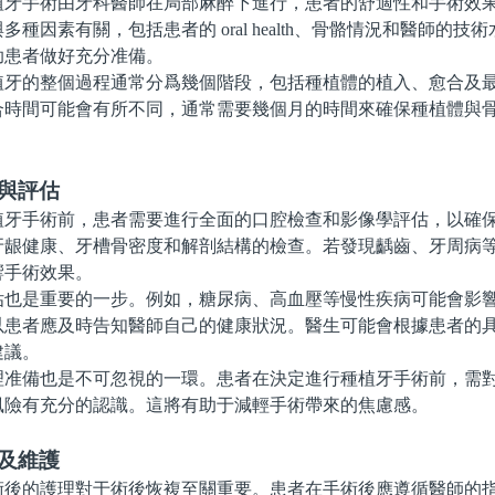
手術由牙科醫師在局部麻醉下進行，患者的舒適性和手術效果
多種因素有關，包括患者的 oral health、骨骼情況和醫師的技
助患者做好充分准備。
的整個過程通常分爲幾個階段，包括種植體的植入、愈合及最
合時間可能會有所不同，通常需要幾個月的時間來確保種植體與
與評估
手術前，患者需要進行全面的口腔檢查和影像學評估，以確保
牙龈健康、牙槽骨密度和解剖結構的檢查。若發現齲齒、牙周病
響手術效果。
是重要的一步。例如，糖尿病、高血壓等慢性疾病可能會影響
以患者應及時告知醫師自己的健康狀況。醫生可能會根據患者的
建議。
備也是不可忽視的一環。患者在決定進行種植牙手術前，需對
風險有充分的認識。這將有助于減輕手術帶來的焦慮感。
及維護
的護理對于術後恢複至關重要。患者在手術後應遵循醫師的指