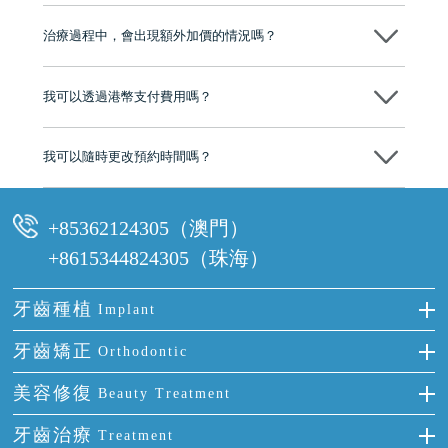
不會！只要未開始實際服務之前，你不會被收取任何費用。
至今已服務超過三十個國家和地區的顧客，受到粵港澳大灣區及周邊城
市市民極高的口碑評價及信任推薦 珠海、深圳設有八大分院，香港亦設
治療過程中，會出現額外加價的情況嗎？
有咨詢及服務保障中心，有任何問題都可以隨時預約免費咨詢，讓人十
分放心
不會，治療前我們會詳細說明治療方案及對應的價錢，顧客同意並簽字
後，我們才會正式進行診療服務
我可以透過港幣支付費用嗎？
可以。維港口腔會按照當日匯率轉算收取費用，而匯率會及時告知客人
我可以隨時更改預約時間嗎？
可以，請盡早通過wechat或whatsapp聯絡我們，告知我們你原本預約的
時間及資料，並且重新預約的日期及時段
+85362124305（澳門）
+8615344824305（珠海）
牙齒種植
Implant
種牙
牙齒矯正
Orthodontic
單顆牙缺失
隱形箍牙
美容修復
Beauty Treatment
門牙缺失
前牙反頜
全瓷牙
牙齒治療
Treatment