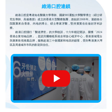
維港口腔連鎖
維港口腔是粵港知名醫藥大學導師、國家985重點大學醫學博士（碩士研
究生導師、高級教授）成立的香港大型醫療集團，創始於2008年。連鎖各分
院匯聚來自香港、內地的博士、碩士專家牙醫，堅持實實在在做好牙科診
療。
維港口腔踐行「醫道濟世」的大學校訓，十六年穩定開診。榮獲「2024
香港企業領袖品牌」，是諾貝爾種植系統全球放心植牙中心，香港新城電台
與廣東衛視推薦品牌，服務超過三十個國家和地區的顧客，受到粵港澳大灣
區及周邊城市市民的歡迎與信任。