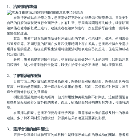
1、治療前的準備
在進行牙齒貼面治療之前，患者需做好充分的心理準備和醫療準備。首先要對
自己的口腔健康狀況進行全面評估，如有蛀牙、牙周病等問題應先解決，確保貼面
治療能在健康的基礎上進行。建議患者在治療前進行一次全面的牙齒檢查，獲得專
業醫生的建議。
其次，患者可以在治療前做好對牙齒貼面的了解，包括材料、價格、使用壽命
和適應症等。不同類型的貼面在效果和使用時間上存在差異，患者應根據自身需求
選擇合適的產品。這樣在與醫生溝通時能更清晰地表達自己的想法，促進更加精確
的治療計劃。
最後，患者應提前與醫生預約，並在預約日前做好生活上的調整，如開始注意
口腔衛生、減少食用刺激性食物等，以便在治療中減少不適感，加快康復過程。
2、了解貼面的種類
目前市面上的牙齒貼面主要分為兩種：陶瓷貼面和樹脂貼面。陶瓷貼面具有強
度高、外觀自然等優點，適合追求長久效果的患者。然而，其價格相對較高，通常
適合經濟條件較好的選擇者。
樹脂貼面雖然價格較為經濟，但其耐用性和美觀性則不如陶瓷。這種貼面適合
那些希望短期改善牙齒外觀的患者。而且，樹脂貼面的修補也相對方便，可隨時調
整。
在選擇貼面時，患者不僅要考慮經濟因素，還需考慮自身的需求及醫生的專業
建議。多了解不同材質的優缺點，對最終結果有著至關重要的影響。
3、選擇合適的齒科醫生
選擇一位專業且經驗豐富的齒科醫生是確保牙齒貼面治療成功的關鍵。患者應