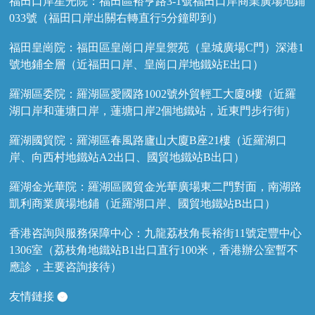
福田口岸星光院：福田區裕亨路3-1號福田口岸商業廣場地鋪
033號（福田口岸出關右轉直行5分鐘即到）
福田皇崗院：福田區皇崗口岸皇禦苑（皇城廣場C門）深港1
號地鋪全層（近福田口岸、皇崗口岸地鐵站E出口）
羅湖區委院：羅湖區愛國路1002號外貿輕工大廈8樓（近羅
湖口岸和蓮塘口岸，蓮塘口岸2個地鐵站，近東門步行街）
羅湖國貿院：羅湖區春風路廬山大廈B座21樓（近羅湖口
岸、向西村地鐵站A2出口、國貿地鐵站B出口）
羅湖金光華院：羅湖區國貿金光華廣場東二門對面，南湖路
凱利商業廣場地鋪（近羅湖口岸、國貿地鐵站B出口）
香港咨詢與服務保障中心：九龍荔枝角長裕街11號定豐中心
1306室（荔枝角地鐵站B1出口直行100米，香港辦公室暫不
應診，主要咨詢接待）
友情鏈接