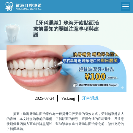
【
牙科通識
】
珠海牙齒貼面治
維港首頁
療前需知的關鍵注意事項與建
議
維港簡介
品牌介紹
收費標準
N
環境設備
收費總表
醫院新聞
醫生團隊
植牙收費
根管收費
門診時間
美學收費
2025-07-24
Vickong
牙科通識
就醫指引
常規收費
摘要：珠海牙齒貼面治療作為一種提升口腔美學的有效方式，受到越來越多人
箍牙收費
的青睞。本文將從治療前的準備、了解貼面的種類、選擇合適的齒科醫生、及注意
後期保養四個方面進行詳盡闡述，幫助讀者在進行牙齒貼面治療之前，做好充分的
了解與準備。