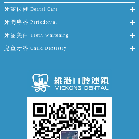
多顆牙缺失
牙齒擁擠
烤瓷牙
補牙
牙齒保健
Dental Care
半口缺失
牙齒前突
氟斑牙
智齒
正確刷牙
牙周專科
Periodontal
全口缺失
牙齒稀疏
四環素牙
根管治療
全國愛牙日
牙周炎
牙齒美白
Teeth Whitening
活動假牙
拔牙
預防牙病
牙齦出血
冷光美白
兒童牙科
Child Dentistry
牙貼面
牙痛
牙科通識
牙齦炎
洗牙
蛀牙防蛀
口腔潰瘍
口腔異味
牙周病
超聲波潔牙
窩溝封閉
牙齒鬆動
噴砂潔牙
兒童正畸
牙齦萎縮
牙結石
牙外傷
牙菌斑
換牙護理
兒牙診療