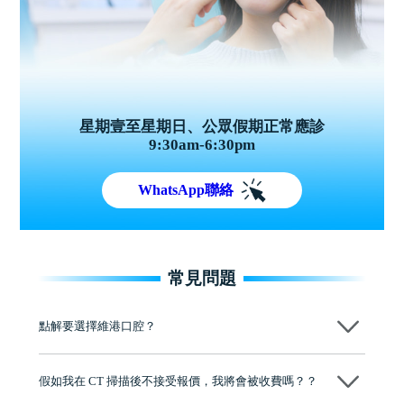
星期壹至星期日、公眾假期正常應診
9:30am-6:30pm
WhatsApp聯絡
常見問題
點解要選擇維港口腔？
維港口腔踐行「醫道濟世」的大學校訓，各分院匯聚來自香港、內地的
博士碩士高資歷牙醫，十七年穩定開診。榮獲「2024香港企業領袖品
假如我在 CT 掃描後不接受報價，我將會被收費嗎？？
牌」、「2025香港企業領袖品牌」，是諾貝爾種植系統全球放心植牙中
心，香港新城電台與廣東衛視推薦品牌