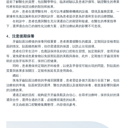
提前了解醫生的資歷，包括醫學學位、臨床經驗以及患者評價等。驗證醫生的專業
性將有助於保證治療的類別和效果。
此外，患者在選擇醫生時，也可以考慮醫療機構的設備、環境及服務質量。一
家擁有先進設施和良好評價的診所，能為患者提供更為舒適和安全的治療體驗。
在初診中，患者也應與醫生充分溝通自己的期望和疑慮。在醫生的專業指導
下，選擇適合自己的個性化治療方案，這對治療結果的影響不可忽視。
4、注意後期保養
牙齒貼面治療後的保養同樣重要，患者應遵循醫生的建議，定期回診並檢查貼
面的情況。貼面雖然耐用，但仍需適當的保護，以防止出現損壞。
患者在日常生活中，也應該保持良好的口腔衛生習慣。如定期刷牙、使用牙線
等，避免硬食或色素食物以免損害貼面的美觀與壽命。此外，定期進行牙齒清潔有
助於去除牙垢和牙石，保持口腔健康。
同時，患者應保持定期的牙科檢查，以便及早發現可能出現的問題。對貼面的
質量與效果多加關注，定能有效延長其使用壽命。
總結：
珠海牙齒貼面治療前的準備至關重要，患者需從多個方面進行全面了解，包括
治療前的準備、貼面材質的選擇、醫生的挑選以及後期的保養，都直接影響到最終
的治療效果。
通過正確的流程，能夠提升牙齒美觀及自信心。在尋求治療時，保持良好的溝
通與合作，選擇合適的方案，必能獲得滿意的結果。
本文由維港口腔醫療集團整理，內容僅供參考。