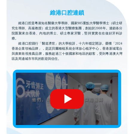
維港口腔連鎖
維港口腔是粵港知名醫藥大學導師、國家985重點大學醫學博士（碩士研
究生導師、高級教授）成立的香港大型醫療集團，創始於2008年。連鎖各分
院匯聚來自香港、內地的博士、碩士專家牙醫，堅持實實在在做好牙科診
療。
維港口腔踐行「醫道濟世」的大學校訓，十六年穩定開診。榮獲「2024
香港企業領袖品牌」，是諾貝爾種植系統全球放心植牙中心，香港新城電台
與廣東衛視推薦品牌，服務超過三十個國家和地區的顧客，受到粵港澳大灣
區及周邊城市市民的歡迎與信任。