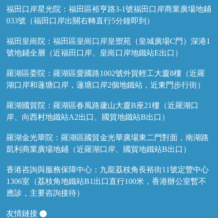
福田口岸星光院：福田區裕亨路3-1號福田口岸商業廣場地鋪
033號（福田口岸出關右轉直行5分鐘即到）
福田皇崗院：福田區皇崗口岸皇禦苑（皇城廣場C門）深港1
號地鋪全層（近福田口岸、皇崗口岸地鐵站E出口）
羅湖區委院：羅湖區愛國路1002號外貿輕工大廈8樓（近羅
湖口岸和蓮塘口岸，蓮塘口岸2個地鐵站，近東門步行街）
羅湖國貿院：羅湖區春風路廬山大廈B座21樓（近羅湖口
岸、向西村地鐵站A2出口、國貿地鐵站B出口）
羅湖金光華院：羅湖區國貿金光華廣場東二門對面，南湖路
凱利商業廣場地鋪（近羅湖口岸、國貿地鐵站B出口）
香港咨詢與服務保障中心：九龍荔枝角長裕街11號定豐中心
1306室（荔枝角地鐵站B1出口直行100米，香港辦公室暫不
應診，主要咨詢接待）
友情鏈接