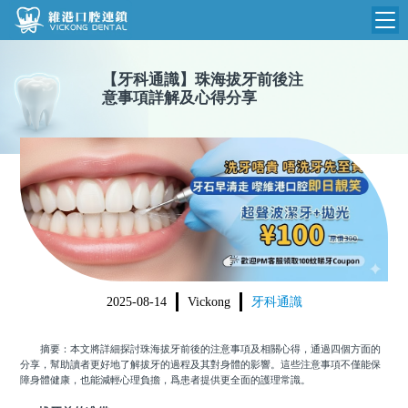
維港首頁
【
牙科通識
】
珠海拔牙前後注
意事項詳解及心得分享
維港簡介
品牌介紹
收費標準
N
環境設備
收費總表
醫院新聞
醫生團隊
植牙收費
根管收費
門診時間
美學收費
2025-08-14
Vickong
牙科通識
就醫指引
常規收費
摘要：本文將詳細探討珠海拔牙前後的注意事項及相關心得，通過四個方面的
箍牙收費
分享，幫助讀者更好地了解拔牙的過程及其對身體的影響。這些注意事項不僅能保
障身體健康，也能減輕心理負擔，爲患者提供更全面的護理常識。