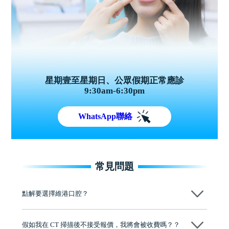
星期壹至星期日、公眾假期正常應診
9:30am-6:30pm
WhatsApp聯絡
常見問題
點解要選擇維港口腔？
維港口腔踐行「醫道濟世」的大學校訓，各分院匯聚來自香港、內地的
博士碩士高資歷牙醫，十七年穩定開診。榮獲「2024香港企業領袖品
假如我在 CT 掃描後不接受報價，我將會被收費嗎？？
牌」、「2025香港企業領袖品牌」，是諾貝爾種植系統全球放心植牙中