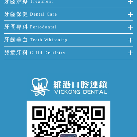
全瓷牙
牙齒治療
Treatment
多顆牙缺失
牙齒擁擠
烤瓷牙
補牙
牙齒保健
Dental Care
半口缺失
牙齒前突
氟斑牙
智齒
正確刷牙
牙周專科
Periodontal
全口缺失
牙齒稀疏
四環素牙
根管治療
全國愛牙日
牙周炎
牙齒美白
Teeth Whitening
活動假牙
拔牙
預防牙病
牙齦出血
冷光美白
兒童牙科
Child Dentistry
牙貼面
牙痛
牙科通識
牙齦炎
洗牙
蛀牙防蛀
口腔潰瘍
口腔異味
牙周病
超聲波潔牙
窩溝封閉
牙齒鬆動
噴砂潔牙
兒童正畸
牙齦萎縮
牙結石
牙外傷
牙菌斑
換牙護理
兒牙診療