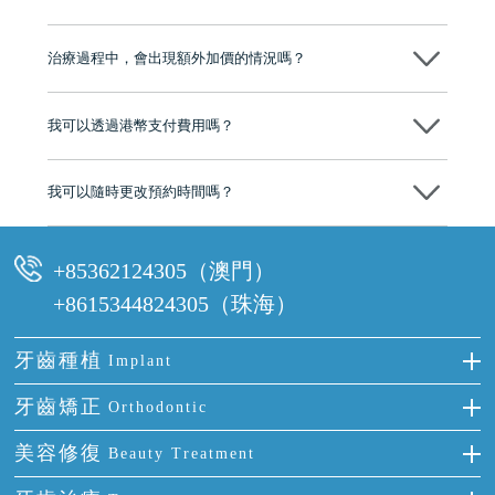
心，香港新城電台與廣東衛視推薦品牌
不會！只要未開始實際服務之前，你不會被收取任何費用。
至今已服務超過三十個國家和地區的顧客，受到粵港澳大灣區及周邊城
市市民極高的口碑評價及信任推薦 珠海、深圳設有八大分院，香港亦設
治療過程中，會出現額外加價的情況嗎？
有咨詢及服務保障中心，有任何問題都可以隨時預約免費咨詢，讓人十
分放心
不會，治療前我們會詳細說明治療方案及對應的價錢，顧客同意並簽字
後，我們才會正式進行診療服務
我可以透過港幣支付費用嗎？
可以。維港口腔會按照當日匯率轉算收取費用，而匯率會及時告知客人
我可以隨時更改預約時間嗎？
可以，請盡早通過wechat或whatsapp聯絡我們，告知我們你原本預約的
時間及資料，並且重新預約的日期及時段
+85362124305（澳門）
+8615344824305（珠海）
牙齒種植
Implant
種牙
牙齒矯正
Orthodontic
單顆牙缺失
隱形箍牙
美容修復
Beauty Treatment
門牙缺失
前牙反頜