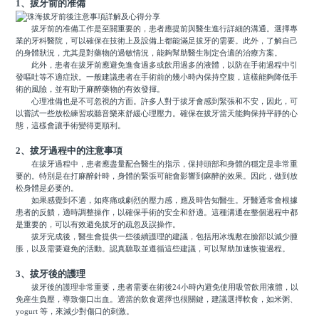
1、拔牙前的准備
拔牙前的准備工作是至關重要的，患者應提前與醫生進行詳細的溝通。選擇專
業的牙科醫院，可以確保在技術上及設備上都能滿足拔牙的需要。此外，了解自己
的身體狀況，尤其是對藥物的過敏情況，能夠幫助醫生制定合適的治療方案。
此外，患者在拔牙前應避免進食過多或飲用過多的液體，以防在手術過程中引
發嘔吐等不適症狀。一般建議患者在手術前的幾小時內保持空腹，這樣能夠降低手
術的風險，並有助于麻醉藥物的有效發揮。
心理准備也是不可忽視的方面。許多人對于拔牙會感到緊張和不安，因此，可
以嘗試一些放松練習或聽音樂來舒緩心理壓力。確保在拔牙當天能夠保持平靜的心
態，這樣會讓手術變得更順利。
2、拔牙過程中的注意事項
在拔牙過程中，患者應盡量配合醫生的指示，保持頭部和身體的穩定是非常重
要的。特別是在打麻醉針時，身體的緊張可能會影響到麻醉的效果。因此，做到放
松身體是必要的。
如果感覺到不適，如疼痛或劇烈的壓力感，應及時告知醫生。牙醫通常會根據
患者的反饋，適時調整操作，以確保手術的安全和舒適。這種溝通在整個過程中都
是重要的，可以有效避免拔牙的疏忽及誤操作。
拔牙完成後，醫生會提供一些後續護理的建議，包括用冰塊敷在臉部以減少腫
脹，以及需要避免的活動。認真聽取並遵循這些建議，可以幫助加速恢複過程。
3、拔牙後的護理
拔牙後的護理非常重要，患者需要在術後24小時內避免使用吸管飲用液體，以
免産生負壓，導致傷口出血。適當的飲食選擇也很關鍵，建議選擇軟食，如米粥、
yogurt 等，來減少對傷口的刺激。