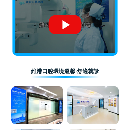
維港口腔環境溫馨·舒適就診