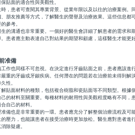
確保貼面的適合性與美觀性。
，患者可查閱其專業背景、從業年限以及以往的治療案例。同
價、朋友推薦等方式，了解醫生的聲譽及治療效果。這些信息都
要的參考。
的溝通也非常重要。一個好的醫生會詳細了解患者的需求和期
導。患者應主動表達自己對結果的期望和顧慮，這樣醫生才能更
前准備
作也同樣不可忽視。在決定進行牙齒貼面之前，患者應該進行
有嚴重的牙齒或牙龈疾病。任何潛在的問題若在治療前未得到解
持久性。
貼面材料的種類，包括複合樹脂和瓷貼面等不同類型。根據個
自己的材料至關重要。每種材料的耐用性與美觀程度略有不同，
適合自己的材料。
備也是非常重要的一環。患者應充分了解整個治療流程及可能
上的壓力，也能讓患者在接受治療時更加放松。醫生應對患者進
其消除疑慮。