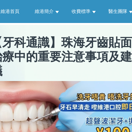
維港首頁
維港簡介
收費標準
醫生團隊
【
牙科通識
】
珠海牙齒貼面
治療中的重要注意事項及建
議