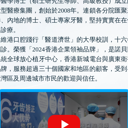
學醫學博士（碩士研究生導師、高級教授）成立
型醫療集團，創始於2008年。連鎖各分院匯
港、內地的博士、碩士專家牙醫，堅持實實在在
科診療。
維港口腔踐行「醫道濟世」的大學校訓，十六
診。榮獲「2024香港企業領袖品牌」，是諾
系統全球放心植牙中心，香港新城電台與廣東衛
品牌，服務超過三十個國家和地區的顧客，受到
大灣區及周邊城市市民的歡迎與信任。