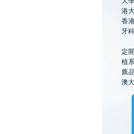
大
港大
香
牙
定開
植
薦
澳