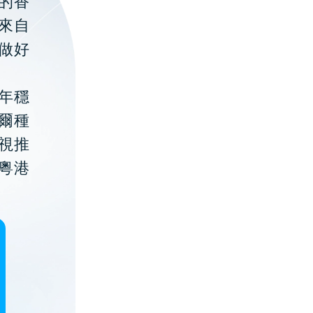
的香
聚來自
做好
年穩
貝爾種
視推
粵港