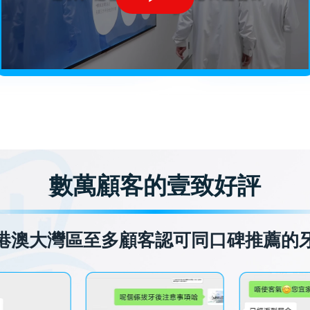
數萬顧客的壹致好評
港澳大灣區至多顧客認可同口碑推薦的