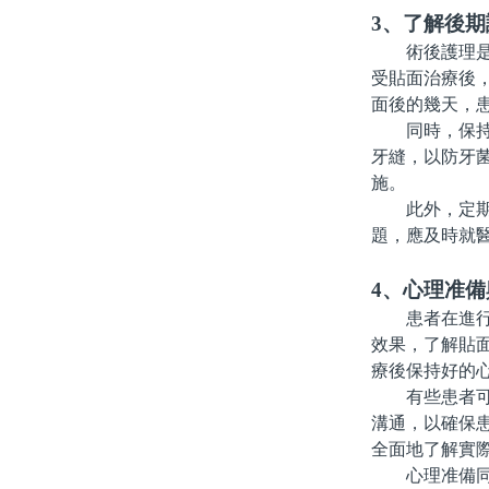
3、了解後期
術後護理是牙
受貼面治療後
面後的幾天，
同時，保持良
牙縫，以防牙
施。
此外，定期回
題，應及時就
4、心理准
患者在進行牙
效果，了解貼
療後保持好的
有些患者可能
溝通，以確保
全面地了解實
心理准備同樣