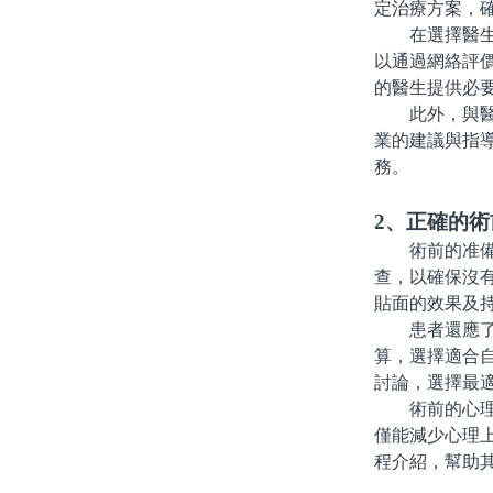
定治療方案，
在選擇醫生時
以通過網絡評
的醫生提供必
此外，與醫生
業的建議與指
務。
2、正確的術
術前的准備工
查，以確保沒
貼面的效果及
患者還應了解
算，選擇適合
討論，選擇最
術前的心理准
僅能減少心理
程介紹，幫助