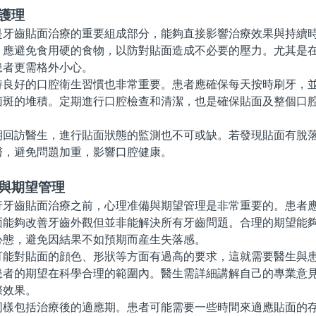
護理
齒貼面治療的重要組成部分，能夠直接影響治療效果與持續時
，應避免食用硬的食物，以防對貼面造成不必要的壓力。尤其是
患者更需格外小心。
好的口腔衛生習慣也非常重要。患者應確保每天按時刷牙，並
菌斑的堆積。定期進行口腔檢查和清潔，也是確保貼面及整個口
訪醫生，進行貼面狀態的監測也不可或缺。若發現貼面有脫落
醫，避免問題加重，影響口腔健康。
備與期望管理
齒貼面治療之前，心理准備與期望管理是非常重要的。患者應
面能夠改善牙齒外觀但並非能解決所有牙齒問題。合理的期望能
心態，避免因結果不如預期而産生失落感。
對貼面的顔色、形狀等方面有過高的要求，這就需要醫生與患
患者的期望在科學合理的範圍內。醫生需詳細講解自己的專業意
際效果。
包括治療後的適應期。患者可能需要一些時間來適應貼面的存