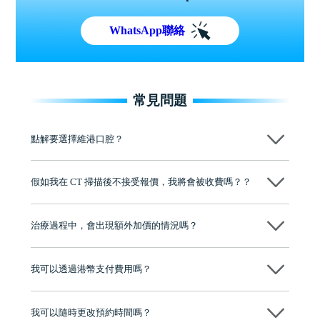
WhatsApp聯絡
常見問題
點解要選擇維港口腔？
維港口腔踐行「醫道濟世」的大學校訓，各分院匯聚來自香港、內地的
博士碩士高資歷牙醫，十七年穩定開診。榮獲「2024香港企業領袖品
假如我在 CT 掃描後不接受報價，我將會被收費嗎？？
牌」、「2025香港企業領袖品牌」，是諾貝爾種植系統全球放心植牙中
心，香港新城電台與廣東衛視推薦品牌
不會！只要未開始實際服務之前，你不會被收取任何費用。
至今已服務超過三十個國家和地區的顧客，受到粵港澳大灣區及周邊城
市市民極高的口碑評價及信任推薦 珠海、深圳設有八大分院，香港亦設
治療過程中，會出現額外加價的情況嗎？
有咨詢及服務保障中心，有任何問題都可以隨時預約免費咨詢，讓人十
分放心
不會，治療前我們會詳細說明治療方案及對應的價錢，顧客同意並簽字
後，我們才會正式進行診療服務
我可以透過港幣支付費用嗎？
可以。維港口腔會按照當日匯率轉算收取費用，而匯率會及時告知客人
我可以隨時更改預約時間嗎？