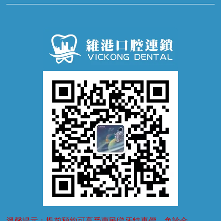
牙科通識
牙齦炎
洗牙
蛀牙防蛀
口腔潰瘍
口腔異味
牙周病
超聲波潔牙
窩溝封閉
牙齒鬆動
噴砂潔牙
兒童正畸
牙齦萎縮
牙結石
牙外傷
牙菌斑
換牙護理
兒牙診療
溫馨提示：提前預約可享受惠民睇牙特惠價，免診金