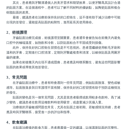
其次，患者應與牙醫溝通個人的美牙需求和期望效果，以便牙醫爲其設計合適
的貼面方案。在這個過程中，患者可以了解不同材料的優缺點，如陶瓷貼面和複合
樹脂貼面的差異。
最後，建議患者在治療前保持良好的口腔衛生，這不僅有助于減少治療中可能
出現的並發症，還能提高貼面的粘附性，進而延長其使用壽命。
2、術後護理
牙齒貼面治療完成後，術後護理至關重要。患者通常會被告知在前幾天內避免
口腔中的極端溫度，如熱飲和冷飲，以防貼面粘合不牢固或受到損傷。
此外，保持良好的口腔衛生習慣也是不可忽視的。患者需繼續使用軟毛牙刷和
溫和的牙膏，定期進行口腔清潔，定期到牙醫處複查和清潔，以確保貼面及周圍牙
齒的健康。
如果在術後幾天內出現不適或隱痛，患者應及時聯系醫生，避免這些問題影響
貼面的效果或導致其他並發症。
3、常見問題
在牙齒貼面治療中，患者有時會遇到一些常見問題，例如貼面脫落、變色或敏
感等。貼面脫落多與日常護理不當有關，保持良好的口腔習慣有助于預防這種情況
的發生。
貼面的變色是另一個常見問題，尤其是當患者吸煙或飲用較多色飲時。爲了減
少變色，建議患者在飲用這種飲料時使用吸管，或盡量減少其攝入量。
治療後的牙齒敏感問題也常見，尤其在貼面之後初期。若敏感情況持續，患者
應及時與牙醫聯系，接受進一步的評估和指導。
4、飲食建議
在貼面治療後的飲食方面，患者應遵循一定的建議，以保護新貼面的完整性。