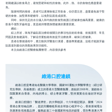
初期建議以軟食爲主，避免堅硬和粘性的食物。此外，熱、冷的食物也應盡量避
免。
隨著時間的推移，患者可以逐漸恢複正常飲食，但仍需注意，盡量避免過于堅
硬的食物，如堅果和硬糖等，以免對貼面造成損害。
同時，保持充足的水分攝入和均衡的飲食對維護口腔健康也極爲重要。健康的
飲食不僅對牙齒有益，更是維持整體身體健康的重要因素。
總結：
綜上所述，珠海牙齒貼面治療前後關注的事項包括術前准備、術後護理、常見
問題及飲食建議等。了解這些要點能有效提升治療效果，確保口腔健康。
患者在整個過程中，應主動與牙醫進行溝通，遵循專業建議，這樣才能讓牙齒
貼面達到最佳的美觀效果與功能性。
本文由維港口腔醫療集團整理，內容僅供參考
維港口腔連鎖
維港口腔是粵港知名醫藥大學導師、國家985重點大學醫學博士（碩士研
究生導師、高級教授）成立的香港大型醫療集團，創始於2008年。連鎖各分
院匯聚來自香港、內地的博士、碩士專家牙醫，堅持實實在在做好牙科診
療。
維港口腔踐行「醫道濟世」的大學校訓，十六年穩定開診。榮獲「2024
香港企業領袖品牌」，是諾貝爾種植系統全球放心植牙中心，香港新城電台
與廣東衛視推薦品牌，服務超過三十個國家和地區的顧客，受到粵港澳大灣