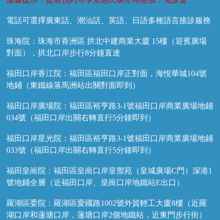
電話可選擇廣東話、潮汕話、英語、日語多種語言接診服務
珠海院：珠海市香洲區 拱北中建商業大廈 15樓（迎賓廣場
對面），拱北口岸步行8分鐘直達
福田口岸香江院：福田區福田口岸正對面，海悅華城104號
地鋪（東鐵線落馬洲站出關對面即到）
福田口岸廣場院：福田區裕亨路3-1號福田口岸商業廣場地鋪
034號（福田口岸出關右轉直行5分鐘即到）
福田口岸星光院：福田區裕亨路3-1號福田口岸商業廣場地鋪
033號（福田口岸出關右轉直行5分鐘即到）
福田皇崗院：福田區皇崗口岸皇禦苑（皇城廣場C門）深港1
號地鋪全層（近福田口岸、皇崗口岸地鐵站E出口）
羅湖區委院：羅湖區愛國路1002號外貿輕工大廈8樓（近羅
湖口岸和蓮塘口岸，蓮塘口岸2個地鐵站，近東門步行街）