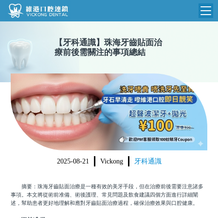
維港首頁
【
牙科通識
】
珠海牙齒貼面治
療前後需關注的事項總結
維港簡介
品牌介紹
收費標準
N
環境設備
收費總表
醫院新聞
醫生團隊
植牙收費
根管收費
門診時間
美學收費
2025-08-21
Vickong
牙科通識
就醫指引
常規收費
摘要：珠海牙齒貼面治療是一種有效的美牙手段，但在治療前後需要注意諸多
箍牙收費
事項。本文將從術前准備、術後護理、常見問題及飲食建議四個方面進行詳細闡
述，幫助患者更好地理解和應對牙齒貼面治療過程，確保治療效果與口腔健康。