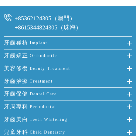
可以，請盡早通過wechat或whatsapp聯絡我們，告知我們你原本預約的
時間及資料，並且重新預約的日期及時段
+85362124305（澳門）
+8615344824305（珠海）
牙齒種植
Implant
種牙
牙齒矯正
Orthodontic
單顆牙缺失
隱形箍牙
美容修復
Beauty Treatment
門牙缺失
前牙反頜
全瓷牙
牙齒治療
Treatment
多顆牙缺失
牙齒擁擠
烤瓷牙
補牙
牙齒保健
Dental Care
半口缺失
牙齒前突
氟斑牙
智齒
正確刷牙
牙周專科
Periodontal
全口缺失
牙齒稀疏
四環素牙
根管治療
全國愛牙日
牙周炎
牙齒美白
Teeth Whitening
活動假牙
拔牙
預防牙病
牙齦出血
冷光美白
兒童牙科
Child Dentistry
牙貼面
牙痛