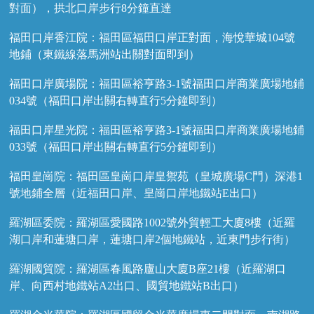
對面），拱北口岸步行8分鐘直達
福田口岸香江院：福田區福田口岸正對面，海悅華城104號
地鋪（東鐵線落馬洲站出關對面即到）
福田口岸廣場院：福田區裕亨路3-1號福田口岸商業廣場地鋪
034號（福田口岸出關右轉直行5分鐘即到）
福田口岸星光院：福田區裕亨路3-1號福田口岸商業廣場地鋪
033號（福田口岸出關右轉直行5分鐘即到）
福田皇崗院：福田區皇崗口岸皇禦苑（皇城廣場C門）深港1
號地鋪全層（近福田口岸、皇崗口岸地鐵站E出口）
羅湖區委院：羅湖區愛國路1002號外貿輕工大廈8樓（近羅
湖口岸和蓮塘口岸，蓮塘口岸2個地鐵站，近東門步行街）
羅湖國貿院：羅湖區春風路廬山大廈B座21樓（近羅湖口
岸、向西村地鐵站A2出口、國貿地鐵站B出口）