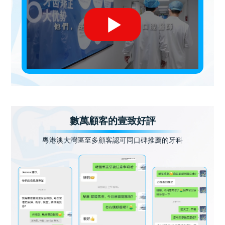
數萬顧客的壹致好評
粵港澳大灣區至多顧客認可同口碑推薦的牙科