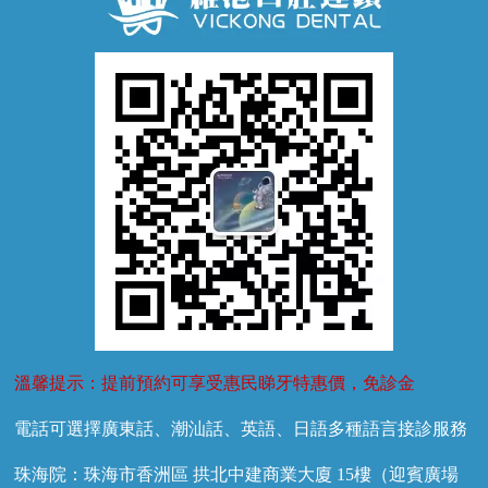
牙齦萎縮
牙結石
牙外傷
牙菌斑
換牙護理
兒牙診療
溫馨提示：提前預約可享受惠民睇牙特惠價，免診金
電話可選擇廣東話、潮汕話、英語、日語多種語言接診服務
珠海院：珠海市香洲區 拱北中建商業大廈 15樓（迎賓廣場