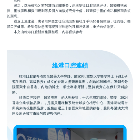
總結：
總之，珠海種植牙前的准備至關重要，患者需從口腔健康評估、醫療機構選
擇、術後護理和費用規劃等多個方面做好充分准備，以確保手術的成功和後期恢複
的順利。
通過上述建議，患者能夠更加從容地面對種植牙手術的各個環節，從而提升整
體口腔健康。希望每位患者都能獲得理想的種植牙效果，重拾自信微笑。
本文由維港口腔醫療集團整理，內容僅供參考
維港口腔連鎖
維港口腔是粵港知名醫藥大學導師、國家985重點大學醫學博士（碩士研
究生導師、高級教授）成立的香港大型醫療集團，創始於2008年。連鎖各分
院匯聚來自香港、內地的博士、碩士專家牙醫，堅持實實在在做好牙科診
療。
維港口腔踐行「醫道濟世」的大學校訓，十六年穩定開診。榮獲「2024
香港企業領袖品牌」，是諾貝爾種植系統全球放心植牙中心，香港新城電台
與廣東衛視推薦品牌，服務超過三十個國家和地區的顧客，受到粵港澳大灣
區及周邊城市市民的歡迎與信任。