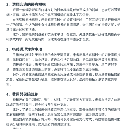
2、選擇合適的醫療機構
選擇一個經驗豐富且口碑良好的醫療機構是種植牙成功的關鍵。患者可以通過
網上評價、親友推薦等方式了解不同機構的專業水平和信譽。
在考察醫療機構時，患者應查看醫生的資質和經驗，了解其是否有進行種植牙
手術的認證。合適的醫生會根據每位患者的具體情況，提供個性化的治療方案，並
進行充分的術前溝通。
此外，醫療機構的設備和技術水平也十分重要。先進的技術和設備能夠提高手
術的成功率、縮短恢複時間，因此患者在選擇時應多加留意。
3、術後護理注意事項
手術後的護理對于種植牙的成敗至關重要。患者應嚴格遵循醫生的術後護理指
導，保持口腔衛生，防止感染。這通常包括定期漱口、避免劇烈刷牙等注意事項。
術後最初幾天，患者可能會感到腫脹或疼痛，這屬于正常現象。爲了緩解不
適，醫生通常會建議服用止痛藥，必要時可以冷敷面部以減少腫脹。
另外，患者在術後前幾周應避免食用過硬或刺激性的食物，以免影響種植體的
愈合。定期回訪醫生進行檢查，確保恢複情況良好，是維持種植牙成功的重要環
節。
4、費用與保險規劃
種植牙的費用因醫院、醫生、材料、手術難度等方面而異，患者在決定之前應
詳細咨詢各項費用，避免術後産生意外支出。
此外，了解自己的醫療保險覆蓋程度也很重要。部分保險對于種植牙的費用可
能有報銷範圍，提前了解便于患者做出合理的財經規劃，減少經濟負擔。
在面對高額的種植牙費用時，患者可以考慮多種支付方式，有些醫療機構可能
提供分期付款的選項，提升患者的經濟靈活性。