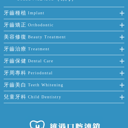
牙齒種植
Implant
種牙
牙齒矯正
Orthodontic
單顆牙缺失
隱形箍牙
美容修復
Beauty Treatment
門牙缺失
前牙反頜
全瓷牙
牙齒治療
Treatment
多顆牙缺失
牙齒擁擠
烤瓷牙
補牙
牙齒保健
Dental Care
半口缺失
牙齒前突
氟斑牙
智齒
正確刷牙
牙周專科
Periodontal
全口缺失
牙齒稀疏
四環素牙
根管治療
全國愛牙日
牙周炎
牙齒美白
Teeth Whitening
活動假牙
拔牙
預防牙病
牙齦出血
冷光美白
兒童牙科
Child Dentistry
牙貼面
牙痛
牙科通識
牙齦炎
洗牙
蛀牙防蛀
口腔潰瘍
口腔異味
牙周病
超聲波潔牙
窩溝封閉
牙齒鬆動
噴砂潔牙
兒童正畸