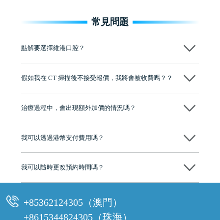
常見問題
點解要選擇維港口腔？
維港口腔踐行「醫道濟世」的大學校訓，各分院匯聚來自香港、內地的
博士碩士高資歷牙醫，十七年穩定開診。榮獲「2024香港企業領袖品
假如我在 CT 掃描後不接受報價，我將會被收費嗎？？
牌」、「2025香港企業領袖品牌」，是諾貝爾種植系統全球放心植牙中
心，香港新城電台與廣東衛視推薦品牌
不會！只要未開始實際服務之前，你不會被收取任何費用。
至今已服務超過三十個國家和地區的顧客，受到粵港澳大灣區及周邊城
市市民極高的口碑評價及信任推薦 珠海、深圳設有八大分院，香港亦設
治療過程中，會出現額外加價的情況嗎？
有咨詢及服務保障中心，有任何問題都可以隨時預約免費咨詢，讓人十
分放心
不會，治療前我們會詳細說明治療方案及對應的價錢，顧客同意並簽字
後，我們才會正式進行診療服務
我可以透過港幣支付費用嗎？
可以。維港口腔會按照當日匯率轉算收取費用，而匯率會及時告知客人
我可以隨時更改預約時間嗎？
可以，請盡早通過wechat或whatsapp聯絡我們，告知我們你原本預約的
時間及資料，並且重新預約的日期及時段
+85362124305（澳門）
+8615344824305（珠海）