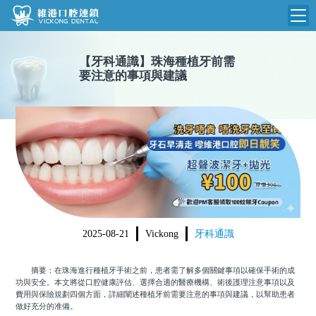
維港首頁
【
牙科通識
】
珠海種植牙前需
要注意的事項與建議
維港簡介
品牌介紹
收費標準
N
環境設備
收費總表
醫院新聞
醫生團隊
植牙收費
根管收費
門診時間
美學收費
2025-08-21
Vickong
牙科通識
就醫指引
常規收費
摘要：在珠海進行種植牙手術之前，患者需了解多個關鍵事項以確保手術的成
箍牙收費
功與安全。本文將從口腔健康評估、選擇合適的醫療機構、術後護理注意事項以及
費用與保險規劃四個方面，詳細闡述種植牙前需要注意的事項與建議，以幫助患者
做好充分的准備。