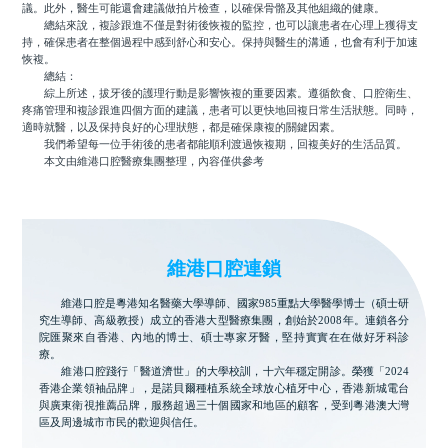
議。此外，醫生可能還會建議做拍片檢查，以確保骨骼及其他組織的健康。
總結來說，複診跟進不僅是對術後恢複的監控，也可以讓患者在心理上獲得支
持，確保患者在整個過程中感到舒心和安心。保持與醫生的溝通，也會有利于加速
恢複。
總結：
綜上所述，拔牙後的護理行動是影響恢複的重要因素。遵循飲食、口腔衛生、
疼痛管理和複診跟進四個方面的建議，患者可以更快地回複日常生活狀態。同時，
適時就醫，以及保持良好的心理狀態，都是確保康複的關鍵因素。
我們希望每一位手術後的患者都能順利渡過恢複期，回複美好的生活品質。
本文由維港口腔醫療集團整理，內容僅供參考
維港口腔連鎖
維港口腔是粵港知名醫藥大學導師、國家985重點大學醫學博士（碩士研
究生導師、高級教授）成立的香港大型醫療集團，創始於2008年。連鎖各分
院匯聚來自香港、內地的博士、碩士專家牙醫，堅持實實在在做好牙科診
療。
維港口腔踐行「醫道濟世」的大學校訓，十六年穩定開診。榮獲「2024
香港企業領袖品牌」，是諾貝爾種植系統全球放心植牙中心，香港新城電台
與廣東衛視推薦品牌，服務超過三十個國家和地區的顧客，受到粵港澳大灣
區及周邊城市市民的歡迎與信任。