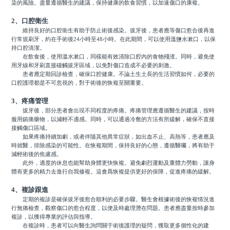
染的風險。盡量遵循醫生的建議，保持健康的飲食習慣，以加速傷口的康複。
2、口腔衛生
維持良好的口腔衛生有助于防止術後感染。拔牙後，患者應等傷口愈合後再進
行常規刷牙，約在手術後24小時至48小時。在此期間，可以使用溫鹽水漱口，以保
持口腔清潔。
在飲食後，使用溫水漱口，同樣能有效清除口腔內的食物殘渣。同時，避免使
用牙線和牙刷直接碰觸拔牙區域，以免對傷口造成不必要的刺激。
患者應定期回診檢查，確保口腔健康。不論土生土長的生活習慣如何，必要的
口腔護理都是不可忽視的，對于術後的恢複至關重要。
3、疼痛管理
拔牙後，部分患者會出現不同程度的疼痛。疼痛管理應遵循醫生的建議，按時
服用鎮痛藥物，以減輕不適感。同時，可以通過冷敷的方法有所緩解，確保不直接
接觸傷口區域。
如果疼痛持續加劇，或者伴隨其他異常症狀，如出血不止、高熱等，患者應及
時就醫，排除感染的可能性。在恢複期間，保持良好的心態，遵循醫囑，將有助于
減輕術後的焦慮感。
此外，適度的休息也能幫助身體更快恢複。避免劇烈運動及重體力勞動，讓身
體有更多的精力去進行自我修複。這會爲恢複提供更好的保障，促進疼痛的緩解。
4、複診跟進
定期的複診是確保拔牙後愈合順利的必要步驟。醫生會根據術後的恢複情況進
行無痛檢查，觀察傷口的愈合程度，以便及時處理潛在問題。患者應盡量按時參加
複診，以獲得專業的評估與指導。
在複診時，患者可以向醫生詢問關于術後護理的疑問，獲取更多個性化的建