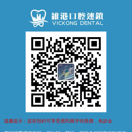
口腔異味
牙周病
超聲波潔牙
窩溝封閉
牙齒鬆動
噴砂潔牙
兒童正畸
牙齦萎縮
牙結石
牙外傷
牙菌斑
換牙護理
兒牙診療
溫馨提示：提前預約可享受惠民睇牙特惠價，免診金