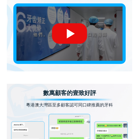
數萬顧客的壹致好評
粵港澳大灣區至多顧客認可同口碑推薦的牙科