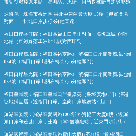
電話可選擇廣東話、潮汕話、英語、日語多種語言接診服務
珠海院：珠海市香洲區 拱北中建商業大廈 15樓（迎賓廣場
對面），拱北口岸步行8分鐘直達
福田口岸香江院：福田區福田口岸正對面，海悅華城104號
地鋪（東鐵線落馬洲站出關對面即到）
福田口岸廣場院：福田區裕亨路3-1號福田口岸商業廣場地鋪
034號（福田口岸出關右轉直行5分鐘即到）
福田口岸星光院：福田區裕亨路3-1號福田口岸商業廣場地鋪
033號（福田口岸出關右轉直行5分鐘即到）
福田皇崗院：福田區皇崗口岸皇禦苑（皇城廣場C門）深港1
號地鋪全層（近福田口岸、皇崗口岸地鐵站E出口）
羅湖區委院：羅湖區愛國路1002號外貿輕工大廈8樓（近羅
湖口岸和蓮塘口岸，蓮塘口岸2個地鐵站，近東門步行街）
羅湖國貿院：羅湖區春風路廬山大廈B座21樓（近羅湖口