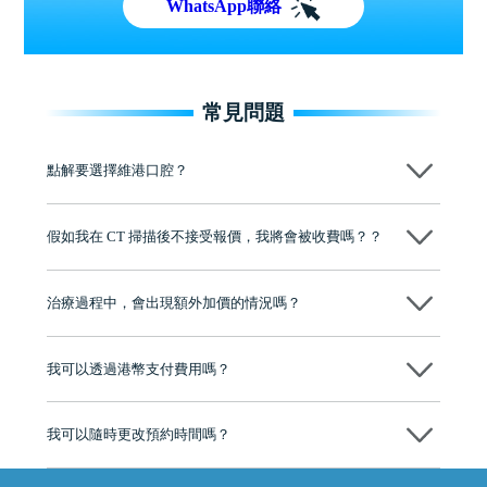
WhatsApp聯絡
常見問題
點解要選擇維港口腔？
維港口腔踐行「醫道濟世」的大學校訓，各分院匯聚來自香港、內地的
博士碩士高資歷牙醫，十七年穩定開診。榮獲「2024香港企業領袖品
假如我在 CT 掃描後不接受報價，我將會被收費嗎？？
牌」、「2025香港企業領袖品牌」，是諾貝爾種植系統全球放心植牙中
心，香港新城電台與廣東衛視推薦品牌
不會！只要未開始實際服務之前，你不會被收取任何費用。
至今已服務超過三十個國家和地區的顧客，受到粵港澳大灣區及周邊城
市市民極高的口碑評價及信任推薦 珠海、深圳設有八大分院，香港亦設
治療過程中，會出現額外加價的情況嗎？
有咨詢及服務保障中心，有任何問題都可以隨時預約免費咨詢，讓人十
分放心
不會，治療前我們會詳細說明治療方案及對應的價錢，顧客同意並簽字
後，我們才會正式進行診療服務
我可以透過港幣支付費用嗎？
可以。維港口腔會按照當日匯率轉算收取費用，而匯率會及時告知客人
我可以隨時更改預約時間嗎？
可以，請盡早通過wechat或whatsapp聯絡我們，告知我們你原本預約的
時間及資料，並且重新預約的日期及時段