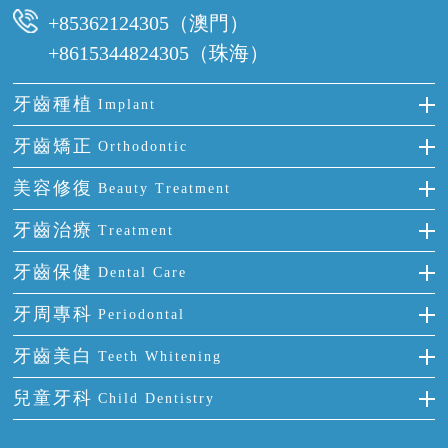
+85362124305（澳門）
+8615344824305（珠海）
牙齒種植
Implant
種牙
牙齒矯正
Orthodontic
單顆牙缺失
隱形箍牙
美容修復
Beauty Treatment
門牙缺失
前牙反頜
全瓷牙
牙齒治療
Treatment
多顆牙缺失
牙齒擁擠
烤瓷牙
補牙
牙齒保健
Dental Care
半口缺失
牙齒前突
氟斑牙
智齒
正確刷牙
牙周專科
Periodontal
全口缺失
牙齒稀疏
四環素牙
根管治療
全國愛牙日
牙周炎
牙齒美白
Teeth Whitening
活動假牙
拔牙
預防牙病
牙齦出血
冷光美白
兒童牙科
Child Dentistry
牙貼面
牙痛
牙科通識
牙齦炎
洗牙
蛀牙防蛀
口腔潰瘍