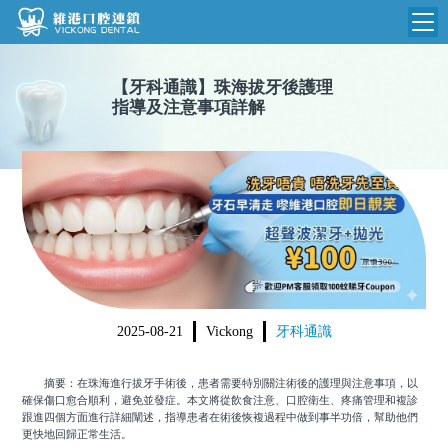
維港首頁
【
牙科通識
】
珠海拔牙後護理
指導及注意事項詳解
維港簡介
品牌介紹
收費標準
N
環境設備
收費總表
醫院新聞
醫生團隊
植牙收費
根管收費
門診時間
美學收費
2025-08-21
Vickong
牙科通識
就醫指引
常規收費
摘要：在珠海進行拔牙手術後，患者需要特別關注術後的護理與注意事項，以
箍牙收費
確保傷口愈合順利，避免並發症。本文將從飲食注意、口腔衛生、疼痛管理和複診
跟進四個方面進行詳細闡述，指導患者在術後恢複過程中做到事半功倍，幫助他們
更快地回歸正常生活。