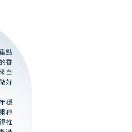
重點
的香
聚來自
做好
年穩
貝爾種
視推