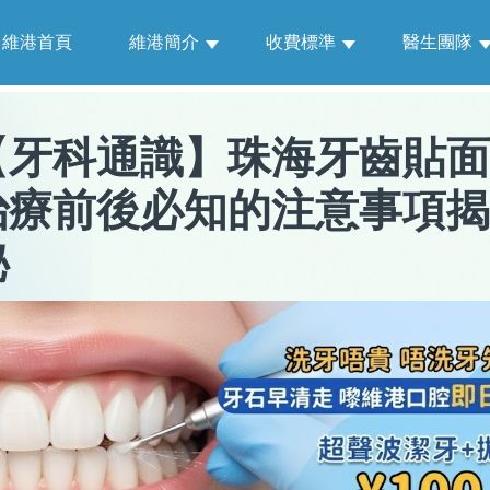
維港首頁
維港簡介
收費標準
醫生團隊
【
牙科通識
】
珠海牙齒貼面
治療前後必知的注意事項揭
秘