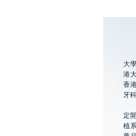
大
港大
香
牙
定開
植