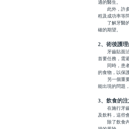
適的醫生。
此外，許多牙
程及成功率等
了解牙醫的專
確的期望。
2、術後護
牙齒貼面治療
首要任務，需避
同時，患者應
的食物，以保
另一個重要的
能出現的問題
3、飲食的注
在施行牙齒貼
及飲料，這些
除了飲食內容
損的風險。