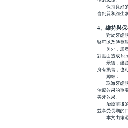
保持良好的飲
含鈣質和維生
4、維持與
對於牙齒貼面
醫可以及時發
另外，患者自
對貼面造成 har
最後，建議患
身有損害，也
總結：
珠海牙齒貼面
治療效果的重
美牙效果。
治療前後的細
並享受長期的
本文由維港口