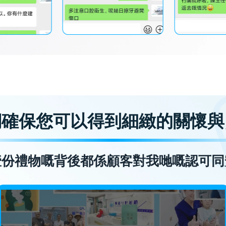
們確保您可以得到細緻的關懷與
壹份禮物嘅背後都係顧客對我哋嘅認可同