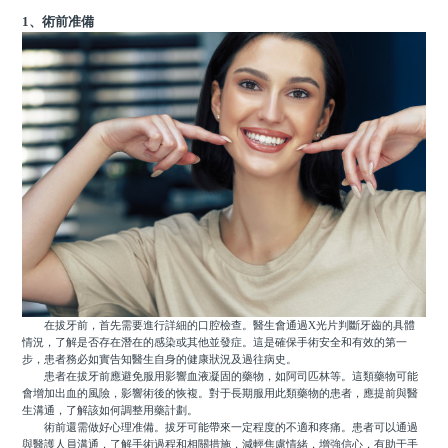
1、術前准備
在拔牙前，首先需要進行詳細的口腔檢查。醫生會通過X光片判斷牙齒的具體
情況，了解是否存在潛在的感染或其他並發症。這是確保手術安全和有效的第一
步，患者務必如實告知醫生自身的健康狀況及過往病史。
患者在拔牙前應避免服用影響血液凝固的藥物，如阿司匹林等。這類藥物可能
會增加出血的風險，影響術後的恢複。對于長期服用此類藥物的患者，應提前與醫
生溝通，了解該如何調整用藥計劃。
術前還需做好心理准備。拔牙可能帶來一定程度的不適和疼痛。患者可以通過
與醫護人員溝通，了解手術過程和相關措施，減輕焦慮情緒，增強信心，有助于手