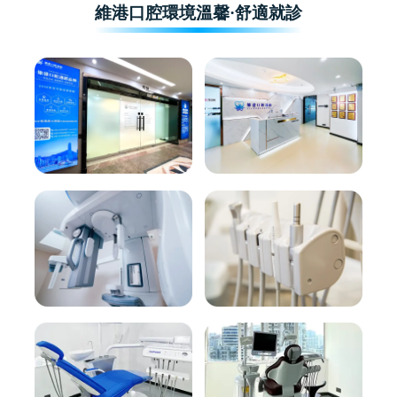
維港口腔環境溫馨·舒適就診