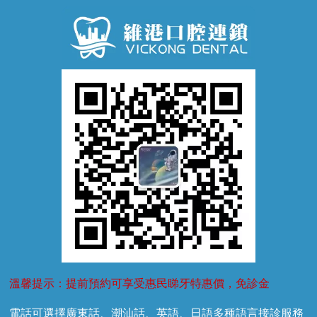
牙周病
超聲波潔牙
窩溝封閉
牙齒鬆動
噴砂潔牙
兒童正畸
牙齦萎縮
牙結石
牙外傷
牙菌斑
換牙護理
兒牙診療
溫馨提示：提前預約可享受惠民睇牙特惠價，免診金
電話可選擇廣東話、潮汕話、英語、日語多種語言接診服務