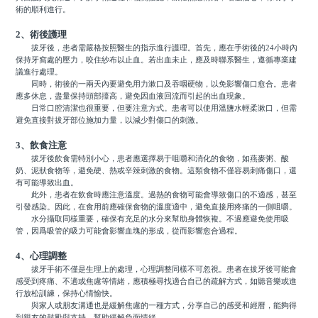
術的順利進行。
2、術後護理
拔牙後，患者需嚴格按照醫生的指示進行護理。首先，應在手術後的24小時內
保持牙窩處的壓力，咬住紗布以止血。若出血未止，應及時聯系醫生，遵循專業建
議進行處理。
同時，術後的一兩天內要避免用力漱口及吞咽硬物，以免影響傷口愈合。患者
應多休息，盡量保持頭部擡高，避免因血液回流而引起的出血現象。
日常口腔清潔也很重要，但要注意方式。患者可以使用溫鹽水輕柔漱口，但需
避免直接對拔牙部位施加力量，以減少對傷口的刺激。
3、飲食注意
拔牙後飲食需特別小心，患者應選擇易于咀嚼和消化的食物，如燕麥粥、酸
奶、泥狀食物等，避免硬、熱或辛辣刺激的食物。這類食物不僅容易刺痛傷口，還
有可能導致出血。
此外，患者在飲食時應注意溫度。過熱的食物可能會導致傷口的不適感，甚至
引發感染。因此，在食用前應確保食物的溫度適中，避免直接用疼痛的一側咀嚼。
水分攝取同樣重要，確保有充足的水分來幫助身體恢複。不過應避免使用吸
管，因爲吸管的吸力可能會影響血塊的形成，從而影響愈合過程。
4、心理調整
拔牙手術不僅是生理上的處理，心理調整同樣不可忽視。患者在拔牙後可能會
感受到疼痛、不適或焦慮等情緒，應積極尋找適合自己的疏解方式，如聽音樂或進
行放松訓練，保持心情愉快。
與家人或朋友溝通也是緩解焦慮的一種方式，分享自己的感受和經曆，能夠得
到親友的鼓勵與支持，幫助緩解負面情緒。