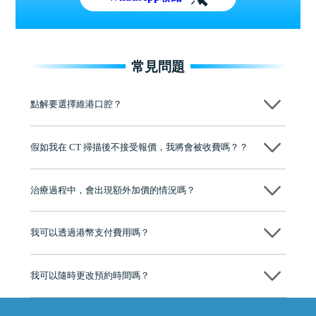
常見問題
點解要選擇維港口腔？
維港口腔踐行「醫道濟世」的大學校訓，各分院匯聚來自香港、內地的
博士碩士高資歷牙醫，十七年穩定開診。榮獲「2024香港企業領袖品
假如我在 CT 掃描後不接受報價，我將會被收費嗎？？
牌」、「2025香港企業領袖品牌」，是諾貝爾種植系統全球放心植牙中
心，香港新城電台與廣東衛視推薦品牌
不會！只要未開始實際服務之前，你不會被收取任何費用。
至今已服務超過三十個國家和地區的顧客，受到粵港澳大灣區及周邊城
市市民極高的口碑評價及信任推薦 珠海、深圳設有八大分院，香港亦設
治療過程中，會出現額外加價的情況嗎？
有咨詢及服務保障中心，有任何問題都可以隨時預約免費咨詢，讓人十
分放心
不會，治療前我們會詳細說明治療方案及對應的價錢，顧客同意並簽字
後，我們才會正式進行診療服務
我可以透過港幣支付費用嗎？
可以。維港口腔會按照當日匯率轉算收取費用，而匯率會及時告知客人
我可以隨時更改預約時間嗎？
可以，請盡早通過wechat或whatsapp聯絡我們，告知我們你原本預約的
時間及資料，並且重新預約的日期及時段