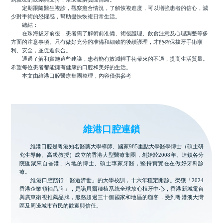
定期跟隨醫生複診，觀察愈合情況，了解恢複進度，可以增強患者的信心，減
少對手術的恐懼感，幫助盡快恢複日常生活。
總結：
在珠海拔牙前後，患者需了解術前准備、術後護理、飲食注意及心理調整等多
方面的注意事項。只有做好充分的准備和細致的後續護理，才能確保拔牙手術順
利、安全，並促進愈合。
通過了解和實施這些建議，患者能有效減輕手術帶來的不適，提高生活質量。
希望每位患者都能擁有健康的口腔和美好的生活。
本文由維港口腔醫療集團整理，內容僅供參考
維港口腔連鎖
維港口腔是粵港知名醫藥大學導師、國家985重點大學醫學博士（碩士研
究生導師、高級教授）成立的香港大型醫療集團，創始於2008年。連鎖各分
院匯聚來自香港、內地的博士、碩士專家牙醫，堅持實實在在做好牙科診
療。
維港口腔踐行「醫道濟世」的大學校訓，十六年穩定開診。榮獲「2024
香港企業領袖品牌」，是諾貝爾種植系統全球放心植牙中心，香港新城電台
與廣東衛視推薦品牌，服務超過三十個國家和地區的顧客，受到粵港澳大灣
區及周邊城市市民的歡迎與信任。