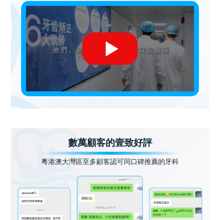
數萬顧客的壹致好評
粵港澳大灣區至多顧客認可同口碑推薦的牙科