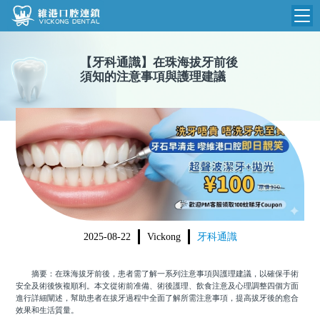
維港首頁
【
牙科通識
】
在珠海拔牙前後
須知的注意事項與護理建議
維港簡介
品牌介紹
收費標準
N
環境設備
收費總表
醫院新聞
醫生團隊
植牙收費
根管收費
門診時間
美學收費
2025-08-22
Vickong
牙科通識
就醫指引
常規收費
摘要：在珠海拔牙前後，患者需了解一系列注意事項與護理建議，以確保手術
箍牙收費
安全及術後恢複順利。本文從術前准備、術後護理、飲食注意及心理調整四個方面
進行詳細闡述，幫助患者在拔牙過程中全面了解所需注意事項，提高拔牙後的愈合
效果和生活質量。