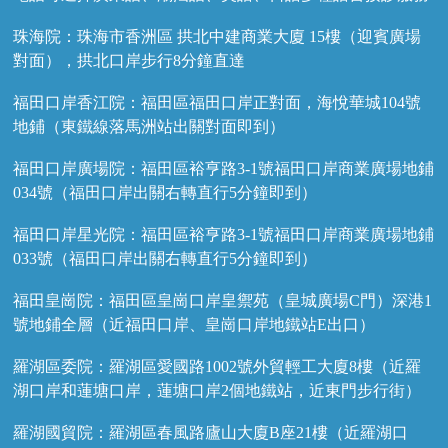
珠海院：珠海市香洲區 拱北中建商業大廈 15樓（迎賓廣場
對面），拱北口岸步行8分鐘直達
福田口岸香江院：福田區福田口岸正對面，海悅華城104號
地鋪（東鐵線落馬洲站出關對面即到）
福田口岸廣場院：福田區裕亨路3-1號福田口岸商業廣場地鋪
034號（福田口岸出關右轉直行5分鐘即到）
福田口岸星光院：福田區裕亨路3-1號福田口岸商業廣場地鋪
033號（福田口岸出關右轉直行5分鐘即到）
福田皇崗院：福田區皇崗口岸皇禦苑（皇城廣場C門）深港1
號地鋪全層（近福田口岸、皇崗口岸地鐵站E出口）
羅湖區委院：羅湖區愛國路1002號外貿輕工大廈8樓（近羅
湖口岸和蓮塘口岸，蓮塘口岸2個地鐵站，近東門步行街）
羅湖國貿院：羅湖區春風路廬山大廈B座21樓（近羅湖口