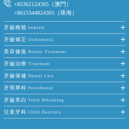
+85362124305（澳門）
+8615344824305（珠海）
牙齒種植
Implant
種牙
牙齒矯正
Orthodontic
單顆牙缺失
隱形箍牙
美容修復
Beauty Treatment
門牙缺失
前牙反頜
全瓷牙
牙齒治療
Treatment
多顆牙缺失
牙齒擁擠
烤瓷牙
補牙
牙齒保健
Dental Care
半口缺失
牙齒前突
氟斑牙
智齒
正確刷牙
牙周專科
Periodontal
全口缺失
牙齒稀疏
四環素牙
根管治療
全國愛牙日
牙周炎
牙齒美白
Teeth Whitening
活動假牙
拔牙
預防牙病
牙齦出血
冷光美白
兒童牙科
Child Dentistry
牙貼面
牙痛
牙科通識
牙齦炎
洗牙
蛀牙防蛀
口腔潰瘍
口腔異味