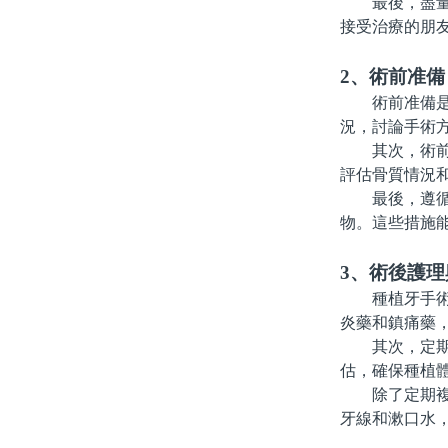
最後，盡量選
接受治療的朋
2、術前准備
術前准備是種
況，討論手術
其次，術前的
評估骨質情況
最後，遵循醫
物。這些措施
3、術後護
種植牙手術後
炎藥和鎮痛藥
其次，定期到
估，確保種植
除了定期複查
牙線和漱口水