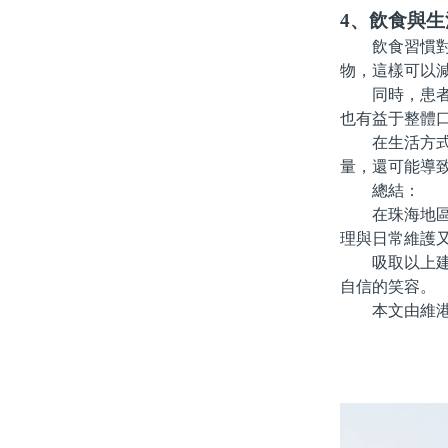
4、飲食與生
飲食習慣對種
物，這樣可以
同時，患者應
也有益于整體
在生活方式上
量，還可能導
總結：
在珠海地區進
理與日常維護
吸取以上建議
自信的笑容。
本文由維港口