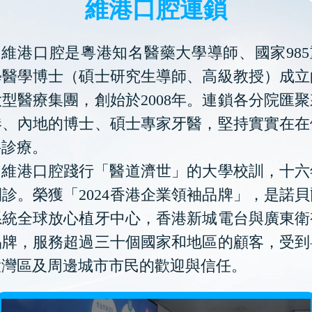
維港口腔連鎖
維港口腔是粵港知名醫藥大學導師、國家985
學醫學博士（碩士研究生導師、高級教授）成立
型醫療集團，創始於2008年。連鎖各分院匯
港、內地的博士、碩士專家牙醫，堅持實實在在
科診療。
維港口腔踐行「醫道濟世」的大學校訓，十六
診。榮獲「2024香港企業領袖品牌」，是諾
系統全球放心植牙中心，香港新城電台與廣東衛
品牌，服務超過三十個國家和地區的顧客，受到
大灣區及周邊城市市民的歡迎與信任。