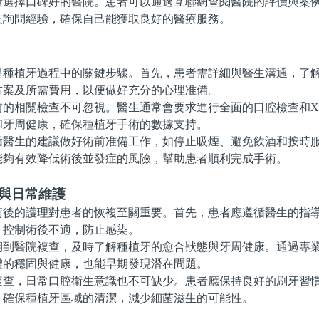
擇口碑好的醫院。患者可以通過互聯網查閱醫院的評價與案例
友詢問經驗，確保自己能獲取良好的醫療服務。
植牙過程中的關鍵步驟。首先，患者需詳細與醫生溝通，了解
方案及所需費用，以便做好充分的心理准備。
相關檢查不可忽視。醫生通常會要求進行全面的口腔檢查和X
和牙周健康，確保種植牙手術的數據支持。
生的建議做好術前准備工作，如停止吸煙、避免飲酒和按時服
能夠有效降低術後並發症的風險，幫助患者順利完成手術。
理與日常維護
的護理對患者的恢複至關重要。首先，患者應遵循醫生的指導
，控制術後不適，防止感染。
醫院複查，及時了解種植牙的愈合狀態與牙周健康。通過專業
體的穩固與健康，也能早期發現潛在問題。
，日常口腔衛生意識也不可缺少。患者應保持良好的刷牙習慣
，確保種植牙區域的清潔，減少細菌滋生的可能性。