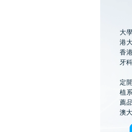
大
港大
香
牙
定開
植
薦
澳