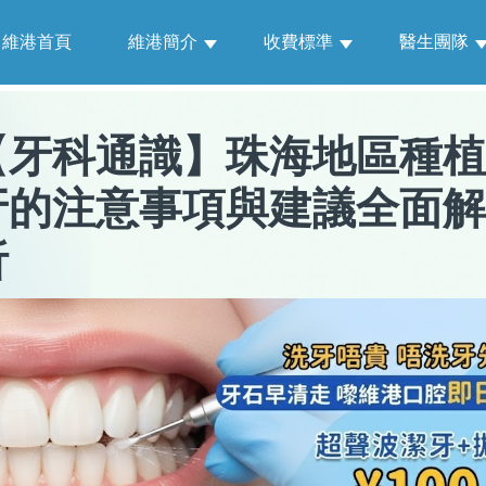
維港首頁
維港簡介
收費標準
醫生團隊
【
牙科通識
】
珠海地區種植
牙的注意事項與建議全面解
析