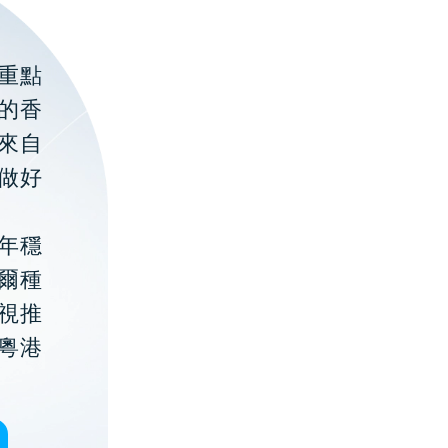
重點
的香
聚來自
做好
年穩
貝爾種
視推
粵港