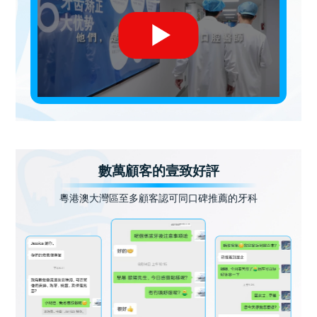
數萬顧客的壹致好評
粵港澳大灣區至多顧客認可同口碑推薦的牙科