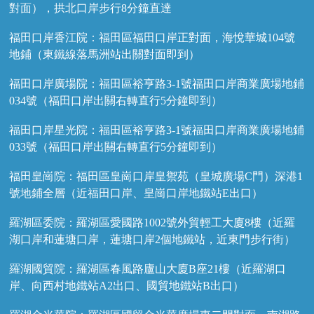
對面），拱北口岸步行8分鐘直達
福田口岸香江院：福田區福田口岸正對面，海悅華城104號
地鋪（東鐵線落馬洲站出關對面即到）
福田口岸廣場院：福田區裕亨路3-1號福田口岸商業廣場地鋪
034號（福田口岸出關右轉直行5分鐘即到）
福田口岸星光院：福田區裕亨路3-1號福田口岸商業廣場地鋪
033號（福田口岸出關右轉直行5分鐘即到）
福田皇崗院：福田區皇崗口岸皇禦苑（皇城廣場C門）深港1
號地鋪全層（近福田口岸、皇崗口岸地鐵站E出口）
羅湖區委院：羅湖區愛國路1002號外貿輕工大廈8樓（近羅
湖口岸和蓮塘口岸，蓮塘口岸2個地鐵站，近東門步行街）
羅湖國貿院：羅湖區春風路廬山大廈B座21樓（近羅湖口
岸、向西村地鐵站A2出口、國貿地鐵站B出口）