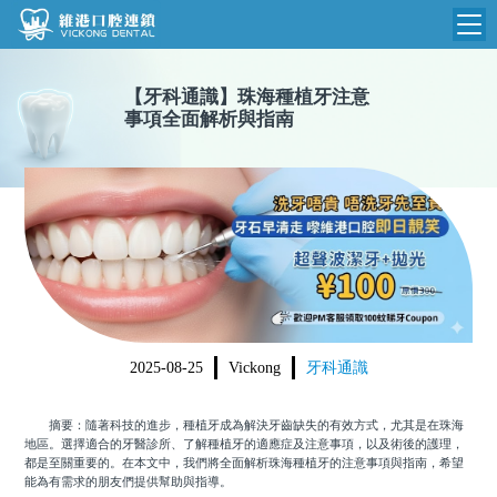
維港首頁
【
牙科通識
】
珠海種植牙注意
事項全面解析與指南
維港簡介
品牌介紹
收費標準
N
環境設備
收費總表
醫院新聞
醫生團隊
植牙收費
根管收費
門診時間
美學收費
2025-08-25
Vickong
牙科通識
就醫指引
常規收費
摘要：隨著科技的進步，種植牙成為解決牙齒缺失的有效方式，尤其是在珠海
箍牙收費
地區。選擇適合的牙醫診所、了解種植牙的適應症及注意事項，以及術後的護理，
都是至關重要的。在本文中，我們將全面解析珠海種植牙的注意事項與指南，希望
能為有需求的朋友們提供幫助與指導。