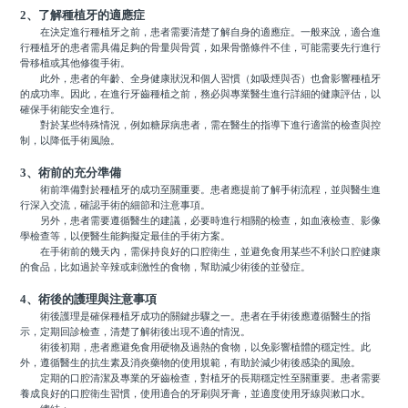
2、了解種植牙的適應症
在決定進行種植牙之前，患者需要清楚了解自身的適應症。一般來說，適合進
行種植牙的患者需具備足夠的骨量與骨質，如果骨骼條件不佳，可能需要先行進行
骨移植或其他修復手術。
此外，患者的年齡、全身健康狀況和個人習慣（如吸煙與否）也會影響種植牙
的成功率。因此，在進行牙齒種植之前，務必與專業醫生進行詳細的健康評估，以
確保手術能安全進行。
對於某些特殊情況，例如糖尿病患者，需在醫生的指導下進行適當的檢查與控
制，以降低手術風險。
3、術前的充分準備
術前準備對於種植牙的成功至關重要。患者應提前了解手術流程，並與醫生進
行深入交流，確認手術的細節和注意事項。
另外，患者需要遵循醫生的建議，必要時進行相關的檢查，如血液檢查、影像
學檢查等，以便醫生能夠擬定最佳的手術方案。
在手術前的幾天內，需保持良好的口腔衛生，並避免食用某些不利於口腔健康
的食品，比如過於辛辣或刺激性的食物，幫助減少術後的並發症。
4、術後的護理與注意事項
術後護理是確保種植牙成功的關鍵步驟之一。患者在手術後應遵循醫生的指
示，定期回診檢查，清楚了解術後出現不適的情況。
術後初期，患者應避免食用硬物及過熱的食物，以免影響植體的穩定性。此
外，遵循醫生的抗生素及消炎藥物的使用規範，有助於減少術後感染的風險。
定期的口腔清潔及專業的牙齒檢查，對植牙的長期穩定性至關重要。患者需要
養成良好的口腔衛生習慣，使用適合的牙刷與牙膏，並適度使用牙線與漱口水。