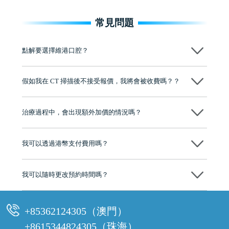
常見問題
點解要選擇維港口腔？
維港口腔踐行「醫道濟世」的大學校訓，各分院匯聚來自香港、內地的
博士碩士高資歷牙醫，十七年穩定開診。榮獲「2024香港企業領袖品
假如我在 CT 掃描後不接受報價，我將會被收費嗎？？
牌」、「2025香港企業領袖品牌」，是諾貝爾種植系統全球放心植牙中
心，香港新城電台與廣東衛視推薦品牌
不會！只要未開始實際服務之前，你不會被收取任何費用。
至今已服務超過三十個國家和地區的顧客，受到粵港澳大灣區及周邊城
市市民極高的口碑評價及信任推薦 珠海、深圳設有八大分院，香港亦設
治療過程中，會出現額外加價的情況嗎？
有咨詢及服務保障中心，有任何問題都可以隨時預約免費咨詢，讓人十
分放心
不會，治療前我們會詳細說明治療方案及對應的價錢，顧客同意並簽字
後，我們才會正式進行診療服務
我可以透過港幣支付費用嗎？
可以。維港口腔會按照當日匯率轉算收取費用，而匯率會及時告知客人
我可以隨時更改預約時間嗎？
可以，請盡早通過wechat或whatsapp聯絡我們，告知我們你原本預約的
時間及資料，並且重新預約的日期及時段
+85362124305（澳門）
+8615344824305（珠海）