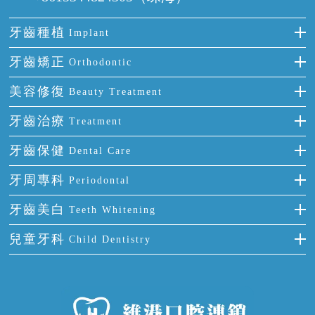
牙齒種植
Implant
種牙
牙齒矯正
Orthodontic
單顆牙缺失
隱形箍牙
美容修復
Beauty Treatment
門牙缺失
前牙反頜
全瓷牙
牙齒治療
Treatment
多顆牙缺失
牙齒擁擠
烤瓷牙
補牙
牙齒保健
Dental Care
半口缺失
牙齒前突
氟斑牙
智齒
正確刷牙
牙周專科
Periodontal
全口缺失
牙齒稀疏
四環素牙
根管治療
全國愛牙日
牙周炎
牙齒美白
Teeth Whitening
活動假牙
拔牙
預防牙病
牙齦出血
冷光美白
兒童牙科
Child Dentistry
牙貼面
牙痛
牙科通識
牙齦炎
洗牙
蛀牙防蛀
口腔潰瘍
口腔異味
牙周病
超聲波潔牙
窩溝封閉
牙齒鬆動
噴砂潔牙