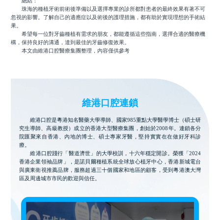
總結：
珠海的種植牙術前術後準備以及選擇專業的診所都對患者的最終效果有著不可
忽視的影響。了解自己的適應症以及術後的護理措施，都有助於實現理想的手術結
果。
希望每一位對牙齒種植有需求的朋友，都能遵循這些指南，選擇合適的醫療機
構，保持良好的溝通，達到最佳的牙齒修復效果。
本文由維港口腔醫療集團整理，內容僅供參考
維港口腔連鎖
維港口腔是粵港知名醫藥大學導師、國家985重點大學醫學博士（碩士研
究生導師、高級教授）成立的香港大型醫療集團，創始於2008年。連鎖各分
院匯聚來自香港、內地的博士、碩士專家牙醫，堅持實實在在做好牙科診
療。
維港口腔踐行「醫道濟世」的大學校訓，十六年穩定開診。榮獲「2024
香港企業領袖品牌」，是諾貝爾種植系統全球放心植牙中心，香港新城電台
與廣東衛視推薦品牌，服務超過三十個國家和地區的顧客，受到粵港澳大灣
區及周邊城市市民的歡迎與信任。