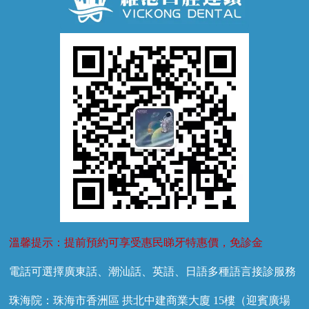
兒童正畸
牙齦萎縮
牙結石
牙外傷
牙菌斑
換牙護理
兒牙診療
溫馨提示：提前預約可享受惠民睇牙特惠價，免診金
電話可選擇廣東話、潮汕話、英語、日語多種語言接診服務
珠海院：珠海市香洲區 拱北中建商業大廈 15樓（迎賓廣場