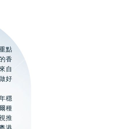
重點
的香
聚來自
做好
年穩
貝爾種
視推
粵港