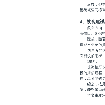
最後，觀察是
術後複查同樣
4、飲食建
飲食方面，拔
激傷口。確保
隨後，隨著傷
造成不必要的
切忌吸煙與飲
面習慣的患者
總結：
珠海拔牙前後
後的康複過程
排，患者能夠
總之，拔牙雖
讀，能夠幫助
本文由維港口