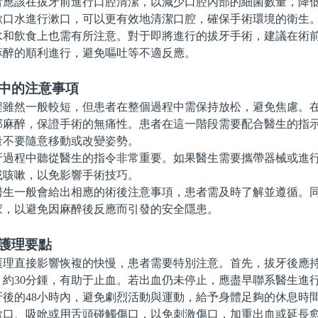
該在拔牙前進行口腔清潔，以減少口腔內部的細菌數量，降低
漱口水進行漱口，可以更有效地清潔口腔，確保手術環境的衛生
飲食上也需有所注意。對于即將進行的拔牙手術，建議在術前
麻醉的順利進行，避免嘔吐等不適反應。
程中的注意事項
然一般較短，但患者在整個過程中需保持放松，避免焦慮。在
部麻醉，保證手術的無痛性。患者在這一階段需要配合醫生的指
量不要隨意移動或改變姿勢。
程中聽從醫生的指令非常重要。如果醫生需要攜帶器械或進行
或咳嗽，以免影響手術技巧。
一般會給出相應的術後注意事項，患者需及時了解並遵循。同
家，以避免因麻醉後反應而引發的安全隱患。
的護理要點
直接影響恢複的快慢，患者需要特別注意。首先，拔牙後應持
，約30分鍾，有助于止血。若出血仍未停止，應盡早聯系醫生進
的48小時內，避免劇烈活動與運動，給予身體足夠的休息時
漱口、吸吮或用舌頭碰觸傷口，以免刺激傷口，加重出血或延長