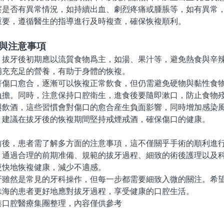
否有異常情況，如持續出血、劇烈疼痛或腫脹等，如有異常，
重要，遵循醫生的指導進行及時複查，確保恢複順利。
議與注意事項
牙後初期應以流質食物爲主，如湯、果汁等，避免熱食與辛辣
補充充足的營養，有助于身體的恢複。
口愈合，逐漸可以恢複正常飲食，但仍需避免硬物與黏性食物
負擔。同時，注意保持口腔衛生，進食後要隨即漱口，防止食物
酒，這些習慣會對傷口的愈合産生負面影響，同時增加感染風
，建議在拔牙後的恢複期間堅持戒煙戒酒，確保傷口的健康。
，患者需了解多方面的注意事項，這不僅關乎手術的順利進行
。通過合理的前期准備、規範的拔牙過程、細致的術後護理以及
更快地恢複健康，減少不適感。
然是常見的牙科操作，但每一步都需要細致入微的關注。希望
珠海的患者更好地應對拔牙過程，享受健康的口腔生活。
腔醫療集團整理，內容僅供參考