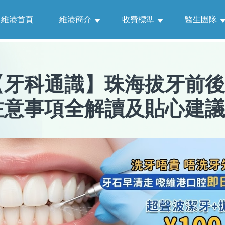
維港首頁
維港簡介
收費標準
醫生團隊
【
牙科通識
】
珠海拔牙前後
注意事項全解讀及貼心建議