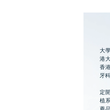
大
港大
香
牙
定開
植
薦