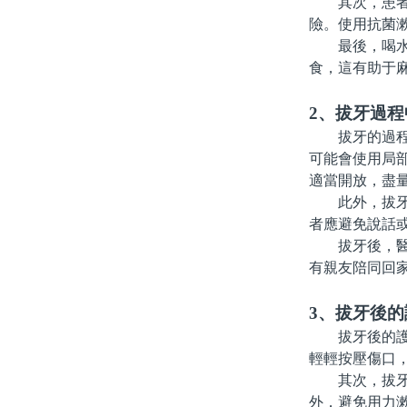
其次，患者應
險。使用抗菌
最後，喝水和
食，這有助于
2、拔牙過
拔牙的過程雖
可能會使用局
適當開放，盡
此外，拔牙過
者應避免說話
拔牙後，醫生
有親友陪同回
3、拔牙後
拔牙後的護理
輕輕按壓傷口
其次，拔牙後
外，避免用力