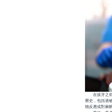
在拔牙之前，
曆史，包括過
物反應或對麻