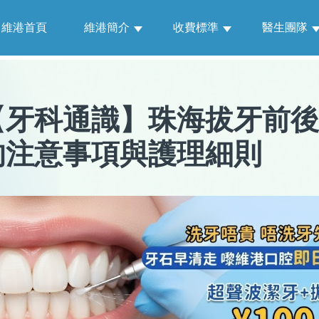
維港首頁
維港簡介
收費標準
醫生團隊
【
牙科通識
】
珠海拔牙前後
的注意事項與護理細則