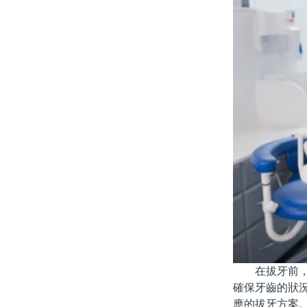
在拔牙前，充
確保牙齒的狀
應的拔牙方案