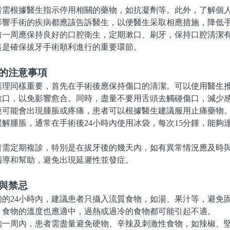
根據醫生指示停用相關的藥物，如抗凝劑等。此外，了解個人
影響手術的疾病都應該告訴醫生，以便醫生采取相應措施，降低
周應保持良好的口腔衛生，定期漱口、刷牙，保持口腔清潔有
這是確保拔牙手術順利進行的重要環節。
理的注意事項
同樣重要，首先在手術後應保持傷口的清潔。可以使用醫生推
漱口，以免影響愈合。同時，盡量不要用舌頭去觸碰傷口，減少
能會出現腫脹或疼痛，患者可以根據醫生建議服用止痛藥物。
解腫脹，通常在手術後24小時內使用冰袋，每次15分鍾，能夠
定期複診，特別是在拔牙後的幾天內，如有異常情況應及時與
指導和幫助，避免出現延遲性並發症。
與禁忌
24小時內，建議患者只攝入流質食物，如湯、果汁等，避免
，食物的溫度也應適中，過熱或過冷的食物都可能引起不適。
周內，患者需盡量避免硬物、辛辣及刺激性食物，如辣椒、堅