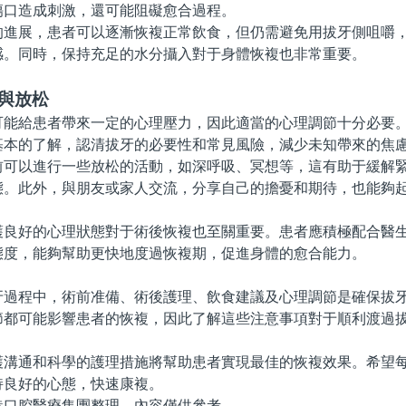
傷口造成刺激，還可能阻礙愈合過程。
展，患者可以逐漸恢複正常飲食，但仍需避免用拔牙側咀嚼，
感。同時，保持充足的水分攝入對于身體恢複也非常重要。
與放松
給患者帶來一定的心理壓力，因此適當的心理調節十分必要。
基本的了解，認清拔牙的必要性和常見風險，減少未知帶來的焦
以進行一些放松的活動，如深呼吸、冥想等，這有助于緩解緊
態。此外，與朋友或家人交流，分享自己的擔憂和期待，也能夠
好的心理狀態對于術後恢複也至關重要。患者應積極配合醫生
態度，能夠幫助更快地度過恢複期，促進身體的愈合能力。
程中，術前准備、術後護理、飲食建議及心理調節是確保拔牙
節都可能影響患者的恢複，因此了解這些注意事項對于順利渡過
通和科學的護理措施將幫助患者實現最佳的恢複效果。希望每
持良好的心態，快速康複。
腔醫療集團整理，內容僅供參考