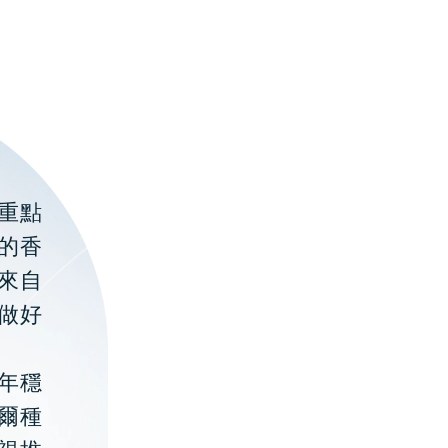
重點
的香
聚來自
做好
年穩
貝爾種