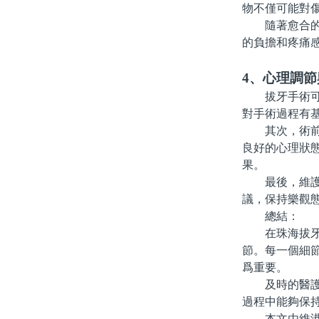
物不僅可能對
隨著愈合的進
的負擔和疼痛
4、心理調節
拔牙手術可能
對手術過程有
其次，術前可
良好的心理狀
果。
最後，維護良
議，保持樂觀
總結：
在珠海拔牙過
節。每一個細
爲重要。
及時的醫護溝
過程中能夠保
本文由維港口