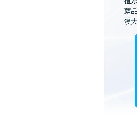
植
薦
澳