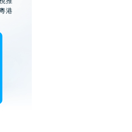
視推
粵港