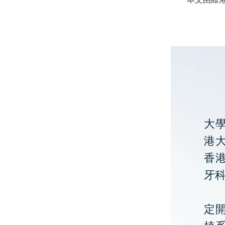
大
港大
香
牙
定開