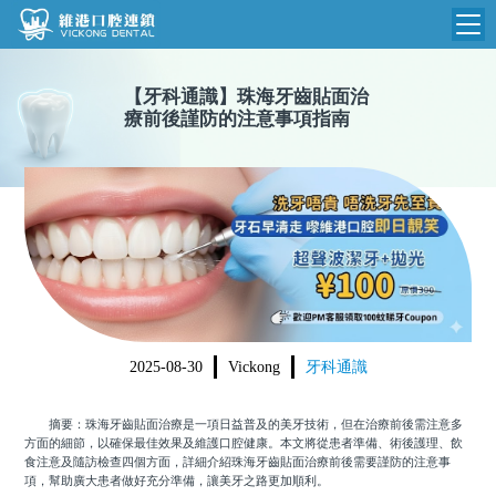
維港首頁
【
牙科通識
】
珠海牙齒貼面治
療前後謹防的注意事項指南
維港簡介
品牌介紹
收費標準
N
環境設備
收費總表
醫院新聞
醫生團隊
植牙收費
根管收費
門診時間
美學收費
2025-08-30
Vickong
牙科通識
就醫指引
常規收費
摘要：珠海牙齒貼面治療是一項日益普及的美牙技術，但在治療前後需注意多
箍牙收費
方面的細節，以確保最佳效果及維護口腔健康。本文將從患者準備、術後護理、飲
食注意及隨訪檢查四個方面，詳細介紹珠海牙齒貼面治療前後需要謹防的注意事
項，幫助廣大患者做好充分準備，讓美牙之路更加順利。