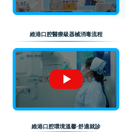
維港口腔醫療級器械消毒流程
維港口腔環境溫馨·舒適就診