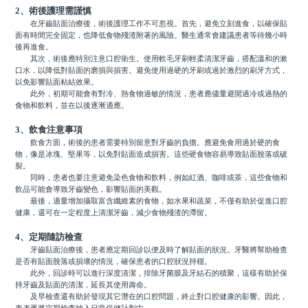
2、術後護理需謹慎
在牙齒貼面治療後，術後護理工作不可忽視。首先，避免立刻進食，以確保貼
面有時間完全固定，也降低食物殘渣附著的風險。醫生通常會建議患者等待幾小時
後再進食。
其次，術後應特別注意口腔衛生。使用軟毛牙刷輕柔清潔牙齒，搭配溫和的漱
口水，以降低對貼面的磨損與損害。避免使用過硬的牙刷或過於激烈的刷牙方式，
以免影響貼面粘結效果。
此外，初期可能會有對冷、熱食物過敏的情況，患者應儘量避開過冷或過熱的
食物和飲料，並在以後逐漸適應。
3、飲食注意事項
飲食方面，術後的患者需要特別留意對牙齒的負擔。應避免食用過於硬的食
物，像是冰塊、堅果等，以免對貼面造成損害。這些硬食物容易導致貼面脫落或破
裂。
同時，患者也要注意避免染色食物和飲料，例如紅酒、咖啡或茶，這些食物和
飲品可能會導致牙齒變色，影響貼面的美觀。
最後，適量增加攝取富含纖維素的食物，如水果和蔬菜，不僅有助於促進口腔
健康，還可在一定程度上清潔牙齒，減少食物殘渣的滯留。
4、定期隨訪檢查
牙齒貼面治療後，患者應定期回診以便及時了解貼面的狀況。牙醫將幫助檢查
是否有貼面脫落或損壞的情況，確保患者的口腔狀況持穩。
此外，回診時可以進行深度清潔，排除牙菌膜及牙結石的積聚，這樣有助於保
持牙齒及貼面的清潔，延長其使用壽命。
及早檢查還有助於發現其它潛在的口腔問題，終止對口腔健康的影響。因此，