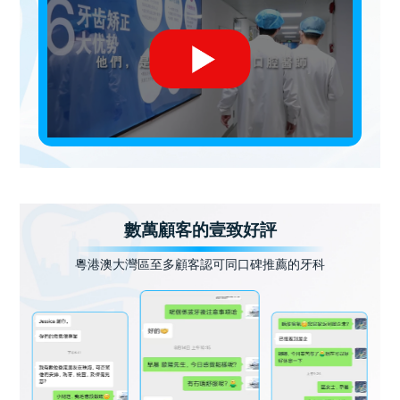
數萬顧客的壹致好評
粵港澳大灣區至多顧客認可同口碑推薦的牙科