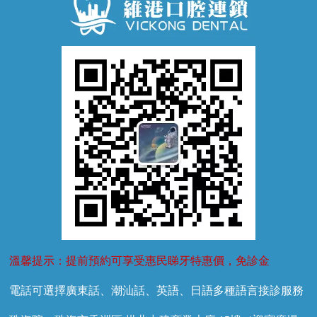
牙齒鬆動
噴砂潔牙
兒童正畸
牙齦萎縮
牙結石
牙外傷
牙菌斑
換牙護理
兒牙診療
溫馨提示：提前預約可享受惠民睇牙特惠價，免診金
電話可選擇廣東話、潮汕話、英語、日語多種語言接診服務