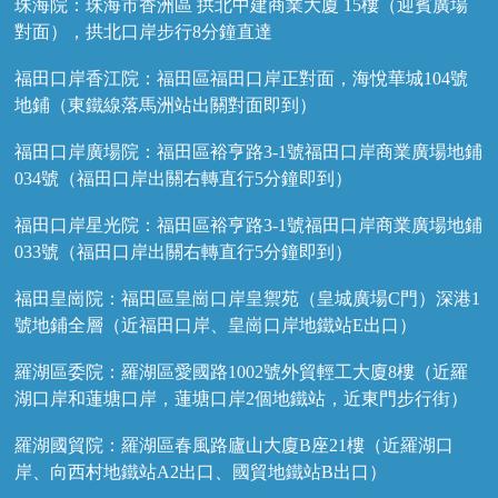
珠海院：珠海市香洲區 拱北中建商業大廈 15樓（迎賓廣場
對面），拱北口岸步行8分鐘直達
福田口岸香江院：福田區福田口岸正對面，海悅華城104號
地鋪（東鐵線落馬洲站出關對面即到）
福田口岸廣場院：福田區裕亨路3-1號福田口岸商業廣場地鋪
034號（福田口岸出關右轉直行5分鐘即到）
福田口岸星光院：福田區裕亨路3-1號福田口岸商業廣場地鋪
033號（福田口岸出關右轉直行5分鐘即到）
福田皇崗院：福田區皇崗口岸皇禦苑（皇城廣場C門）深港1
號地鋪全層（近福田口岸、皇崗口岸地鐵站E出口）
羅湖區委院：羅湖區愛國路1002號外貿輕工大廈8樓（近羅
湖口岸和蓮塘口岸，蓮塘口岸2個地鐵站，近東門步行街）
羅湖國貿院：羅湖區春風路廬山大廈B座21樓（近羅湖口
岸、向西村地鐵站A2出口、國貿地鐵站B出口）