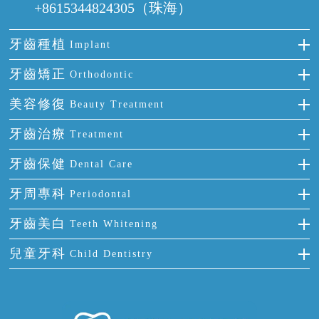
+8615344824305（珠海）
牙齒種植
Implant
種牙
牙齒矯正
Orthodontic
單顆牙缺失
隱形箍牙
美容修復
Beauty Treatment
門牙缺失
前牙反頜
全瓷牙
牙齒治療
Treatment
多顆牙缺失
牙齒擁擠
烤瓷牙
補牙
牙齒保健
Dental Care
半口缺失
牙齒前突
氟斑牙
智齒
正確刷牙
牙周專科
Periodontal
全口缺失
牙齒稀疏
四環素牙
根管治療
全國愛牙日
牙周炎
牙齒美白
Teeth Whitening
活動假牙
拔牙
預防牙病
牙齦出血
冷光美白
兒童牙科
Child Dentistry
牙貼面
牙痛
牙科通識
牙齦炎
洗牙
蛀牙防蛀
口腔潰瘍
口腔異味
牙周病
超聲波潔牙
窩溝封閉