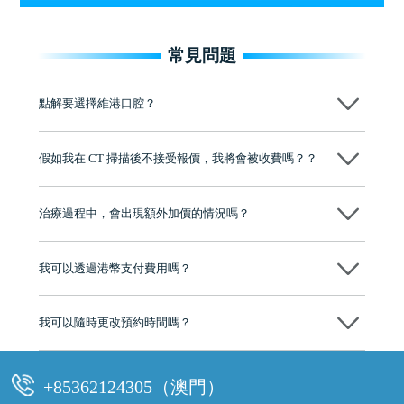
常見問題
點解要選擇維港口腔？
維港口腔踐行「醫道濟世」的大學校訓，各分院匯聚來自香港、內地的
博士碩士高資歷牙醫，十七年穩定開診。榮獲「2024香港企業領袖品
假如我在 CT 掃描後不接受報價，我將會被收費嗎？？
牌」、「2025香港企業領袖品牌」，是諾貝爾種植系統全球放心植牙中
心，香港新城電台與廣東衛視推薦品牌
不會！只要未開始實際服務之前，你不會被收取任何費用。
至今已服務超過三十個國家和地區的顧客，受到粵港澳大灣區及周邊城
市市民極高的口碑評價及信任推薦 珠海、深圳設有八大分院，香港亦設
治療過程中，會出現額外加價的情況嗎？
有咨詢及服務保障中心，有任何問題都可以隨時預約免費咨詢，讓人十
分放心
不會，治療前我們會詳細說明治療方案及對應的價錢，顧客同意並簽字
後，我們才會正式進行診療服務
我可以透過港幣支付費用嗎？
可以。維港口腔會按照當日匯率轉算收取費用，而匯率會及時告知客人
我可以隨時更改預約時間嗎？
可以，請盡早通過wechat或whatsapp聯絡我們，告知我們你原本預約的
時間及資料，並且重新預約的日期及時段
+85362124305（澳門）