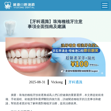
維港首頁
【
牙科通識
】
珠海種植牙注意
事項全面指南及建議
維港簡介
品牌介紹
收費標準
N
環境設備
收費總表
醫院新聞
醫生團隊
植牙收費
根管收費
門診時間
美學收費
2025-08-31
Vickong
牙科通識
就醫指引
常規收費
摘要：珠海的種植牙技術逐漸成爲人們口腔健康的重要選擇，本文將從術前准
箍牙收費
備、手術過程、術後護理和選擇醫院四個方面，詳細闡述種植牙的注意事項和建
議，幫助患者更好地了解和應對種植牙治療，提高治療效果。