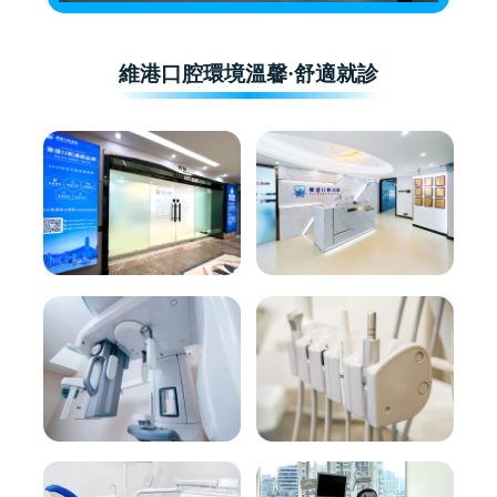
維港口腔環境溫馨·舒適就診