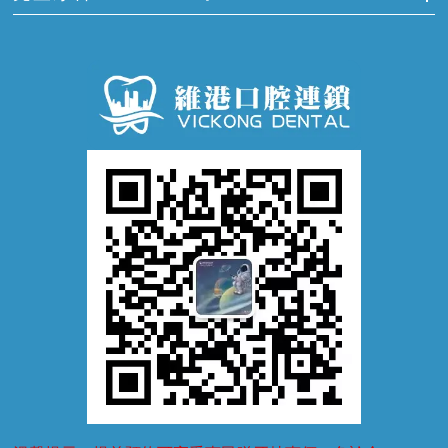
牙痛
牙科通識
牙齦炎
洗牙
蛀牙防蛀
口腔潰瘍
口腔異味
牙周病
超聲波潔牙
窩溝封閉
牙齒鬆動
噴砂潔牙
兒童正畸
牙齦萎縮
牙結石
牙外傷
牙菌斑
換牙護理
兒牙診療