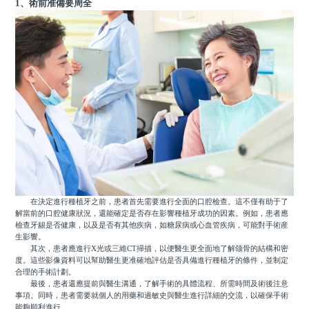
1、術前准備要周全
在決定進行種植牙之前，患者首先需要進行全面的口腔檢查。這不僅有助于了
解當前的口腔健康狀況，還能確定是否存在影響種植牙成功的因素。例如，患者應
檢查牙龈是否健康，以及是否有其他疾病，如糖尿病或心血管疾病，可能對手術産
生影響。
其次，患者應進行X光或三維CT掃描，以便醫生更全面地了解颌骨的結構和密
度。這些影像資料可以幫助醫生更准確地評估是否具備進行種植牙的條件，並制定
合理的手術計劃。
最後，患者還應提前與醫生溝通，了解手術的具體流程、所需時間及術後注意
事項。同時，患者需要就個人的用藥和過敏史與醫生進行詳細的交流，以確保手術
能夠順利進行。