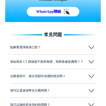
WhatsApp聯絡
常見問題
點解要選擇維港口腔？
維港口腔踐行「醫道濟世」的大學校訓，各分院匯聚來自香港、內地的
博士碩士高資歷牙醫，十七年穩定開診。榮獲「2024香港企業領袖品
假如我在 CT 掃描後不接受報價，我將會被收費嗎？？
牌」、「2025香港企業領袖品牌」，是諾貝爾種植系統全球放心植牙中
心，香港新城電台與廣東衛視推薦品牌
不會！只要未開始實際服務之前，你不會被收取任何費用。
至今已服務超過三十個國家和地區的顧客，受到粵港澳大灣區及周邊城
市市民極高的口碑評價及信任推薦 珠海、深圳設有八大分院，香港亦設
治療過程中，會出現額外加價的情況嗎？
有咨詢及服務保障中心，有任何問題都可以隨時預約免費咨詢，讓人十
分放心
不會，治療前我們會詳細說明治療方案及對應的價錢，顧客同意並簽字
後，我們才會正式進行診療服務
我可以透過港幣支付費用嗎？
可以。維港口腔會按照當日匯率轉算收取費用，而匯率會及時告知客人
我可以隨時更改預約時間嗎？