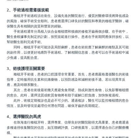
2、手術過程需遵循規範
種植牙手術過程須在衛生、設備先進的醫院進行。優質的醫療環境將降低感染
的風險，確保手術安全順利。患者應選擇口碑良好的醫院和專業的種植牙醫師，確
保醫生具有相關的資質和豐富的經驗。
手術過程通常分爲植入钛合金種植體和後續的修複牙齒兩個步驟。在手術中，
醫生會根據事先制定的計劃，按照規範進行操作。患者在手術期間應保持放松，以
幫助醫生順利完成手術。
同時，種植牙手術可能涉及局部麻醉，患者在術前應了解麻醉的種類及其可能
的副作用，以便更好地應對手術過程。了解相關信息後，患者可以在手術過程中減
少焦慮，提高配合度。
3、術後護理至關重要
種植牙手術後，患者的口腔護理非常重要。首先，患者應嚴格遵循醫生的術後
指導，定時服用抗生素和抗痛藥物，以預防感染和減輕術後不適。若出現異常反
應，應及時聯系醫生。
其次，患者在術後最初幾天應避免食用硬、熱或刺激性食物，以免影響種植體
的愈合。此時，選擇流質或軟質食物將有助于緩解口腔負擔，加快恢複過程。
此外，術後定期複診也是必不可少的。通過複診，醫生可以監控種植體的愈合
情況，並及時發現並處理任何潛在問題，確保牙齒的長期穩定。
4、選擇醫院勿馬虎
在珠海進行種植牙時，選擇專業、信譽良好的醫院顯得尤爲重要。患者應通過
多種途徑收集醫院的信息，如互聯網評價、口碑推薦等，以選擇適合自己的醫療機
構。