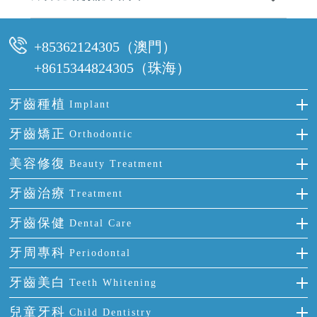
可以，請盡早通過wechat或whatsapp聯絡我們，告知我們你原本預約的
時間及資料，並且重新預約的日期及時段
+85362124305（澳門）
+8615344824305（珠海）
牙齒種植
Implant
種牙
牙齒矯正
Orthodontic
單顆牙缺失
隱形箍牙
美容修復
Beauty Treatment
門牙缺失
前牙反頜
全瓷牙
牙齒治療
Treatment
多顆牙缺失
牙齒擁擠
烤瓷牙
補牙
牙齒保健
Dental Care
半口缺失
牙齒前突
氟斑牙
智齒
正確刷牙
牙周專科
Periodontal
全口缺失
牙齒稀疏
四環素牙
根管治療
全國愛牙日
牙周炎
牙齒美白
Teeth Whitening
活動假牙
拔牙
預防牙病
牙齦出血
冷光美白
兒童牙科
Child Dentistry
牙貼面