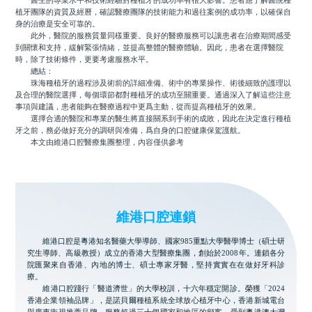
醫生的專業水平和技術經驗對種植牙的成功率有很大影響。患者應了解醫院種
植牙團隊的資質及經曆，確認醫療團隊的技術能力和過往案例的成功率，以確保自
身的治療是安全可靠的。
此外，醫院的服務質量同樣重要。良好的醫療服務可以讓患者在治療期間感受
到關懷和支持，緩解緊張情緒，並提高整體的醫療體驗。因此，患者在選擇醫院
時，除了技術條件，更要考慮服務水平。
總結：
珠海種植牙的過程涉及術前的詳細准備、術中的專業操作、術後細致的護理以
及合理的醫院選擇，每個環節都對種植牙的成功至關重要。通過深入了解這些注意
事項與建議，患者能夠在醫療過程中更爲主動，從而提高種植牙的效果。
選擇合適的醫院和專業的醫生將直接關系到手術的成敗，因此在決定進行種植
牙之前，務必做好充分的調研與准備，爲自身的口腔健康保駕護航。
本文由維港口腔醫療集團整理，內容僅供參考
維港口腔連鎖
維港口腔是粵港知名醫藥大學導師、國家985重點大學醫學博士（碩士研
究生導師、高級教授）成立的香港大型醫療集團，創始於2008年。連鎖各分
院匯聚來自香港、內地的博士、碩士專家牙醫，堅持實實在在做好牙科診
療。
維港口腔踐行「醫道濟世」的大學校訓，十六年穩定開診。榮獲「2024
香港企業領袖品牌」，是諾貝爾種植系統全球放心植牙中心，香港新城電台
與廣東衛視推薦品牌，服務超過三十個國家和地區的顧客，受到粵港澳大灣