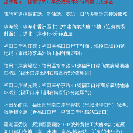
溫馨提示：提前預約可享受惠民睇牙特惠價，免診金
電話可選擇廣東話、潮汕話、英語、日語多種語言接診服務
珠海院：珠海市香洲區 拱北中建商業大廈 15樓（迎賓廣場
對面），拱北口岸步行8分鐘直達
福田口岸香江院：福田區福田口岸正對面，海悅華城104號
地鋪（東鐵線落馬洲站出關對面即到）
福田口岸廣場院：福田區裕亨路3-1號福田口岸商業廣場地鋪
034號（福田口岸出關右轉直行5分鐘即到）
福田口岸星光院：福田區裕亨路3-1號福田口岸商業廣場地鋪
033號（福田口岸出關右轉直行5分鐘即到）
福田皇崗院：福田區皇崗口岸皇禦苑（皇城廣場C門）深港1
號地鋪全層（近福田口岸、皇崗口岸地鐵站E出口）
羅湖區委院：羅湖區愛國路1002號外貿輕工大廈8樓（近羅
湖口岸和蓮塘口岸，蓮塘口岸2個地鐵站，近東門步行街）