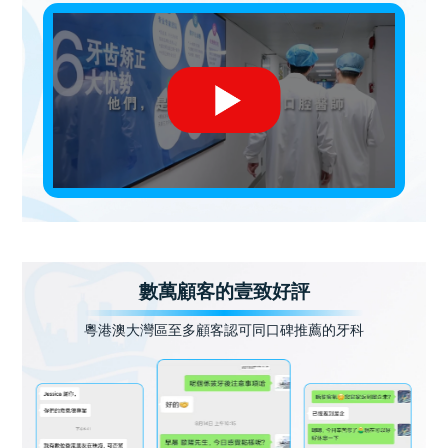
數萬顧客的壹致好評
粵港澳大灣區至多顧客認可同口碑推薦的牙科