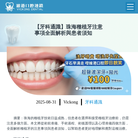
維港首頁
【
牙科通識
】
珠海種植牙注意
事項全面解析與患者須知
維港簡介
品牌介紹
收費標準
N
環境設備
收費總表
醫院新聞
醫生團隊
植牙收費
根管收費
門診時間
美學收費
2025-08-31
Vickong
牙科通識
就醫指引
常規收費
摘要：珠海的種植牙技術日益成熟，但患者在選擇和接受種植牙治療前，仍需
箍牙收費
注意多個方面。本文將從術前准備、手術過程、術後護理以及心理准備四個方面，
全面解析種植牙的注意事項與患者須知，以幫助患者更好地理解和應對這種治療。