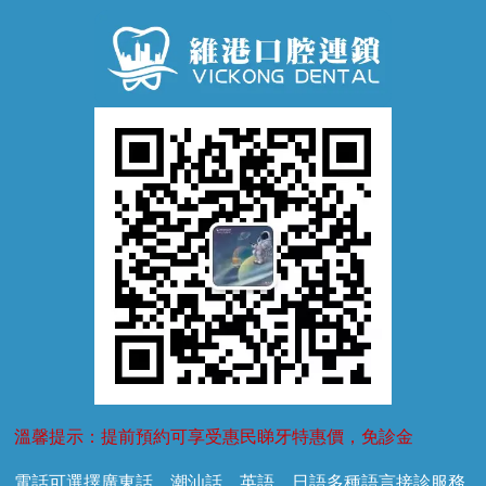
牙周病
超聲波潔牙
窩溝封閉
牙齒鬆動
噴砂潔牙
兒童正畸
牙齦萎縮
牙結石
牙外傷
牙菌斑
換牙護理
兒牙診療
溫馨提示：提前預約可享受惠民睇牙特惠價，免診金
電話可選擇廣東話、潮汕話、英語、日語多種語言接診服務