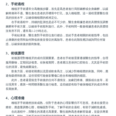
2、手術過程
種植牙手術通常分爲幾個步驟，首先是爲患者進行局部麻醉或全身麻醉，以緩
解疼痛和不適。醫生會在患者的牙槽骨中打孔，放入種植體。這一過程需要醫生很
高的技術水平，以確保種植體的精准定位。
在手術過程中，持續的監測也是必不可少的，醫生會根據患者的具體情況調整
麻醉和手術方案，以確保手術順利進行。此外，手術時間一般會根據患者的具體情
況有所不同，通常爲1-2小時左右。
手術結束後，醫生會對手術部位進行縫合，並給予患者相關的術後指導，包括
止痛藥的使用和如何降低術後並發症的風險等。患者在此階段應詳細詢問任何疑
惑，以確保術後的順利恢複。
3、術後護理
術後護理對種植牙的成功至關重要。患者在手術後需要遵循醫生的指導，合理
服用藥物，定期回診複查。在恢複期間，患者應注意保持口腔衛生，尤其是手術部
位的清潔，避免細菌滋生。
飲食方面，術後初期應以流質或軟食爲主，以減少對種植體的刺激。同時，應
避免吸煙和飲酒，這些習慣可能會影響傷口愈合和種植體的穩固。
此外，患者還需留意手術後的任何不適情況，如劇烈疼痛、腫脹或出血等，若
出現異常，應第一時間聯系醫生進行檢查。這些細節有助于確保種植牙的成功率和
長期效果。
4、心理准備
種植牙手術雖然技術成熟，但對于患者的心理影響仍不可忽視。患者在接受治
療前，應盡量調整心態，積極面對手術。了解手術的全過程，有助于減輕焦慮感。
在此過程中，與醫生的溝通尤爲重要。醫生能夠爲患者解答疑慮，並提供專業