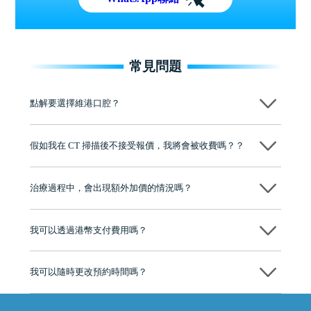
常見問題
點解要選擇維港口腔？
維港口腔踐行「醫道濟世」的大學校訓，各分院匯聚來自香港、內地的
博士碩士高資歷牙醫，十七年穩定開診。榮獲「2024香港企業領袖品
假如我在 CT 掃描後不接受報價，我將會被收費嗎？？
牌」、「2025香港企業領袖品牌」，是諾貝爾種植系統全球放心植牙中
心，香港新城電台與廣東衛視推薦品牌
不會！只要未開始實際服務之前，你不會被收取任何費用。
至今已服務超過三十個國家和地區的顧客，受到粵港澳大灣區及周邊城
市市民極高的口碑評價及信任推薦 珠海、深圳設有八大分院，香港亦設
治療過程中，會出現額外加價的情況嗎？
有咨詢及服務保障中心，有任何問題都可以隨時預約免費咨詢，讓人十
分放心
不會，治療前我們會詳細說明治療方案及對應的價錢，顧客同意並簽字
後，我們才會正式進行診療服務
我可以透過港幣支付費用嗎？
可以。維港口腔會按照當日匯率轉算收取費用，而匯率會及時告知客人
我可以隨時更改預約時間嗎？
可以，請盡早通過wechat或whatsapp聯絡我們，告知我們你原本預約的
時間及資料，並且重新預約的日期及時段