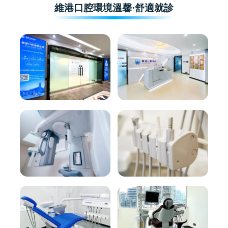
維港口腔環境溫馨·舒適就診