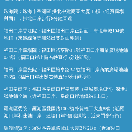
珠海院：珠海市香洲區 拱北中建商業大廈 15樓（迎賓廣場
對面），拱北口岸步行8分鐘直達
福田口岸香江院：福田區福田口岸正對面，海悅華城104號
地鋪（東鐵線落馬洲站出關對面即到）
福田口岸廣場院：福田區裕亨路3-1號福田口岸商業廣場地鋪
034號（福田口岸出關右轉直行5分鐘即到）
福田口岸星光院：福田區裕亨路3-1號福田口岸商業廣場地鋪
033號（福田口岸出關右轉直行5分鐘即到）
福田皇崗院：福田區皇崗口岸皇禦苑（皇城廣場C門）深港1
號地鋪全層（近福田口岸、皇崗口岸地鐵站E出口）
羅湖區委院：羅湖區愛國路1002號外貿輕工大廈8樓（近羅
湖口岸和蓮塘口岸，蓮塘口岸2個地鐵站，近東門步行街）
羅湖國貿院：羅湖區春風路廬山大廈B座21樓（近羅湖口