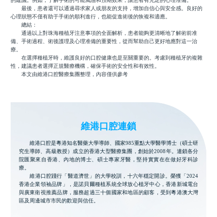
的建議。例如，了解手術的可能風險和預期效果，讓患者有充足的心理准備。
最後，患者還可以通過尋求家人或朋友的支持，增加自信心與安全感。良好的
心理狀態不僅有助于手術的順利進行，也能促進術後的恢複和適應。
總結：
通過以上對珠海種植牙注意事項的全面解析，患者能夠更清晰地了解術前准
備、手術過程、術後護理及心理准備的重要性，從而幫助自己更好地應對這一治
療。
在選擇種植牙時，維護良好的口腔健康也是至關重要的。考慮到種植牙的複雜
性，建議患者選擇正規醫療機構，確保手術的安全性和有效性。
本文由維港口腔醫療集團整理，內容僅供參考
維港口腔連鎖
維港口腔是粵港知名醫藥大學導師、國家985重點大學醫學博士（碩士研
究生導師、高級教授）成立的香港大型醫療集團，創始於2008年。連鎖各分
院匯聚來自香港、內地的博士、碩士專家牙醫，堅持實實在在做好牙科診
療。
維港口腔踐行「醫道濟世」的大學校訓，十六年穩定開診。榮獲「2024
香港企業領袖品牌」，是諾貝爾種植系統全球放心植牙中心，香港新城電台
與廣東衛視推薦品牌，服務超過三十個國家和地區的顧客，受到粵港澳大灣
區及周邊城市市民的歡迎與信任。