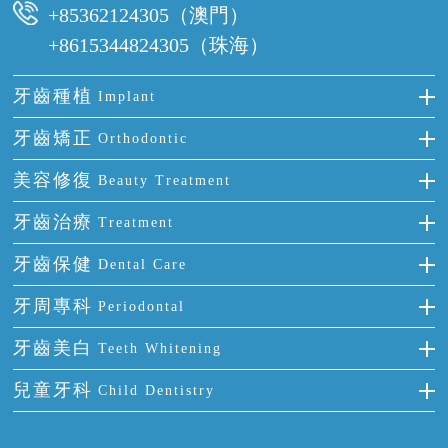
+85362124305（澳門）
+8615344824305（珠海）
牙齒種植
Implant
種牙
牙齒矯正
Orthodontic
單顆牙缺失
隱形箍牙
美容修復
Beauty Treatment
門牙缺失
前牙反頜
全瓷牙
牙齒治療
Treatment
多顆牙缺失
牙齒擁擠
烤瓷牙
補牙
牙齒保健
Dental Care
半口缺失
牙齒前突
氟斑牙
智齒
正確刷牙
牙周專科
Periodontal
全口缺失
牙齒稀疏
四環素牙
根管治療
全國愛牙日
牙周炎
牙齒美白
Teeth Whitening
活動假牙
拔牙
預防牙病
牙齦出血
冷光美白
兒童牙科
Child Dentistry
牙貼面
牙痛
牙科通識
牙齦炎
洗牙
蛀牙防蛀
口腔潰瘍
口腔異味