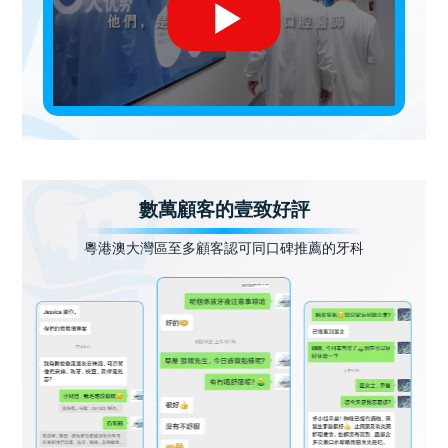
數萬顧客的壹致好評
粵港澳大灣區至多顧客認可同口碑推薦的牙科