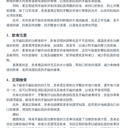
療後的幾天內進食過硬或過粘的食物，以免給新貼面的牙齒造成損傷。
同時，要定期使用牙線和牙刷清潔貼面周圍的區域，保持口腔衛生，防止牙菌
斑積聚。除了日常清潔，患者還應定期到牙醫診所進行專業的洗牙，以保持貼面的
光澤與美觀。
此外，有些患者可能在初期會感受到輕微的不適或敏感，這是正常現象。若不
適感持續，則應及時就醫，與牙醫進行溝通，以避免其他潛在問題。
3、飲食注意
在牙齒貼面的治療過程中，飲食習慣的調整也是不可忽視的。建議患者在治療
後的初期，盡量選擇柔軟的食物，如湯類、蒸蛋等，以減少對牙齒的壓力與刺激。
此外，要避免過于酸性或色素豐富的食物和飲料，這些可能會影響貼面的顏色
及耐用性。特別是咖啡、紅酒及碳酸飲料，飲用後應當及時漱口，減少對貼面的侵
蝕。
最重要的是，患者應該保持充足的水分攝取，幫助口腔保持濕潤，減少食物殘
渣的附著，進而保護貼面與牙齒的健康。
4、定期檢查
為了確保牙齒貼面的持久性，患者需定期前往牙醫診所進行檢查，通常每六個
月一次。這可以幫助監測貼面的狀況及檢查牙齒的健康，以便及早發現問題。
在每次的檢查中，牙醫會評估貼面的磨損程度及牙齒的健康情況，並提供專業
的護理建議，確保患者的牙齒始終保持最佳狀態。
此外，通過定期檢查，患者也能獲取更多的護理知識，從而更好地維護自己的
口腔健康，增強對牙齒貼面的長期保護。
總結：
總體來說，珠海牙齒貼面治療前後的注意事項涵蓋了治療的各個方面，患者必
須在治療前做好準備、術後注意護理及飲食，包括定期的檢查以確保貼面的效果持