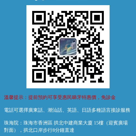
牙外傷
牙菌斑
換牙護理
兒牙診療
溫馨提示：提前預約可享受惠民睇牙特惠價，免診金
電話可選擇廣東話、潮汕話、英語、日語多種語言接診服務
珠海院：珠海市香洲區 拱北中建商業大廈 15樓（迎賓廣場
對面），拱北口岸步行8分鐘直達