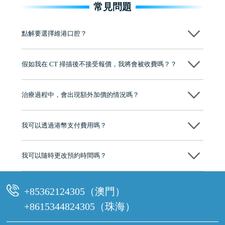
常見問題
點解要選擇維港口腔？
維港口腔踐行「醫道濟世」的大學校訓，各分院匯聚來自香港、內地的
博士碩士高資歷牙醫，十七年穩定開診。榮獲「2024香港企業領袖品
假如我在 CT 掃描後不接受報價，我將會被收費嗎？？
牌」、「2025香港企業領袖品牌」，是諾貝爾種植系統全球放心植牙中
心，香港新城電台與廣東衛視推薦品牌
不會！只要未開始實際服務之前，你不會被收取任何費用。
至今已服務超過三十個國家和地區的顧客，受到粵港澳大灣區及周邊城
市市民極高的口碑評價及信任推薦 珠海、深圳設有八大分院，香港亦設
治療過程中，會出現額外加價的情況嗎？
有咨詢及服務保障中心，有任何問題都可以隨時預約免費咨詢，讓人十
分放心
不會，治療前我們會詳細說明治療方案及對應的價錢，顧客同意並簽字
後，我們才會正式進行診療服務
我可以透過港幣支付費用嗎？
可以。維港口腔會按照當日匯率轉算收取費用，而匯率會及時告知客人
我可以隨時更改預約時間嗎？
可以，請盡早通過wechat或whatsapp聯絡我們，告知我們你原本預約的
時間及資料，並且重新預約的日期及時段
+85362124305（澳門）
+8615344824305（珠海）