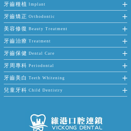
牙齒種植
Implant
種牙
牙齒矯正
Orthodontic
單顆牙缺失
隱形箍牙
美容修復
Beauty Treatment
門牙缺失
前牙反頜
全瓷牙
牙齒治療
Treatment
多顆牙缺失
牙齒擁擠
烤瓷牙
補牙
牙齒保健
Dental Care
半口缺失
牙齒前突
氟斑牙
智齒
正確刷牙
牙周專科
Periodontal
全口缺失
牙齒稀疏
四環素牙
根管治療
全國愛牙日
牙周炎
牙齒美白
Teeth Whitening
活動假牙
拔牙
預防牙病
牙齦出血
冷光美白
兒童牙科
Child Dentistry
牙貼面
牙痛
牙科通識
牙齦炎
洗牙
蛀牙防蛀
口腔潰瘍
口腔異味
牙周病
超聲波潔牙
窩溝封閉
牙齒鬆動
噴砂潔牙
兒童正畸
牙齦萎縮
牙結石