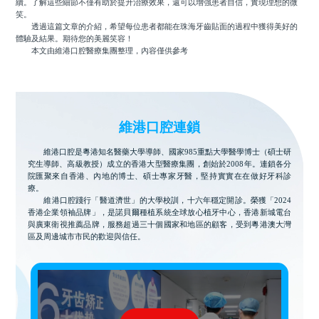
續。了解這些細節不僅有助於提升治療效果，還可以增強患者自信，實現理想的微
笑。
透過這篇文章的介紹，希望每位患者都能在珠海牙齒貼面的過程中獲得美好的
體驗及結果。期待您的美麗笑容！
本文由維港口腔醫療集團整理，內容僅供參考
維港口腔連鎖
維港口腔是粵港知名醫藥大學導師、國家985重點大學醫學博士（碩士研
究生導師、高級教授）成立的香港大型醫療集團，創始於2008年。連鎖各分
院匯聚來自香港、內地的博士、碩士專家牙醫，堅持實實在在做好牙科診
療。
維港口腔踐行「醫道濟世」的大學校訓，十六年穩定開診。榮獲「2024
香港企業領袖品牌」，是諾貝爾種植系統全球放心植牙中心，香港新城電台
與廣東衛視推薦品牌，服務超過三十個國家和地區的顧客，受到粵港澳大灣
區及周邊城市市民的歡迎與信任。