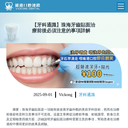
維港首頁
【
牙科通識
】
珠海牙齒貼面治
療前後必須注意的事項詳解
維港簡介
品牌介紹
收費標準
N
環境設備
收費總表
醫院新聞
醫生團隊
植牙收費
根管收費
門診時間
美學收費
2025-09-01
Vickong
牙科通識
就醫指引
常規收費
摘要：珠海牙齒貼面是一項能有效改善牙齒外觀的美容牙科技術，然而在治療
箍牙收費
前後卻有若幹注意事項不可忽視。這篇文章將從治療前準備、術後護理、飲食注意
及定期檢查四個方面，詳細說明牙齒貼面治療時需要注意的事項，幫助患者在治療
過程中獲得更好的效果及經驗。