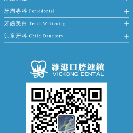
半口缺失
牙齒前突
氟斑牙
智齒
正確刷牙
牙周專科
Periodontal
全口缺失
牙齒稀疏
四環素牙
根管治療
全國愛牙日
牙周炎
牙齒美白
Teeth Whitening
活動假牙
拔牙
預防牙病
牙齦出血
冷光美白
兒童牙科
Child Dentistry
牙貼面
牙痛
牙科通識
牙齦炎
洗牙
蛀牙防蛀
口腔潰瘍
口腔異味
牙周病
超聲波潔牙
窩溝封閉
牙齒鬆動
噴砂潔牙
兒童正畸
牙齦萎縮
牙結石
牙外傷
牙菌斑
換牙護理
兒牙診療