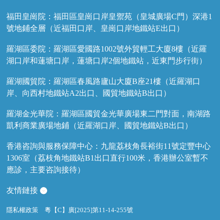
福田皇崗院：福田區皇崗口岸皇禦苑（皇城廣場C門）深港1
號地鋪全層（近福田口岸、皇崗口岸地鐵站E出口）
羅湖區委院：羅湖區愛國路1002號外貿輕工大廈8樓（近羅
湖口岸和蓮塘口岸，蓮塘口岸2個地鐵站，近東門步行街）
羅湖國貿院：羅湖區春風路廬山大廈B座21樓（近羅湖口
岸、向西村地鐵站A2出口、國貿地鐵站B出口）
羅湖金光華院：羅湖區國貿金光華廣場東二門對面，南湖路
凱利商業廣場地鋪（近羅湖口岸、國貿地鐵站B出口）
香港咨詢與服務保障中心：九龍荔枝角長裕街11號定豐中心
1306室（荔枝角地鐵站B1出口直行100米，香港辦公室暫不
應診，主要咨詢接待）
友情鏈接
隱私權政策
粵【C】廣[2025]第11-14-255號