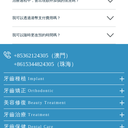
治療過程中，會出現額外加價的情況嗎？
有咨詢及服務保障中心，有任何問題都可以隨時預約免費咨詢，讓人十
分放心
不會，治療前我們會詳細說明治療方案及對應的價錢，顧客同意並簽字
後，我們才會正式進行診療服務
我可以透過港幣支付費用嗎？
可以。維港口腔會按照當日匯率轉算收取費用，而匯率會及時告知客人
我可以隨時更改預約時間嗎？
可以，請盡早通過wechat或whatsapp聯絡我們，告知我們你原本預約的
時間及資料，並且重新預約的日期及時段
+85362124305（澳門）
+8615344824305（珠海）
牙齒種植
Implant
種牙
牙齒矯正
Orthodontic
單顆牙缺失
隱形箍牙
美容修復
Beauty Treatment
門牙缺失
前牙反頜
全瓷牙
牙齒治療
Treatment
多顆牙缺失
牙齒擁擠
烤瓷牙
補牙
牙齒保健
Dental Care