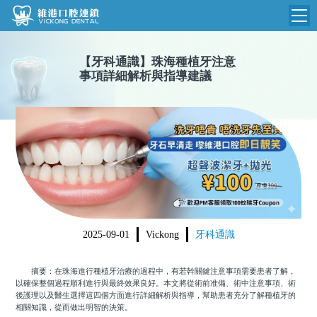
維港首頁
【
牙科通識
】
珠海種植牙注意
事項詳細解析與指導建議
維港簡介
品牌介紹
收費標準
N
環境設備
收費總表
醫院新聞
醫生團隊
植牙收費
根管收費
門診時間
美學收費
2025-09-01
Vickong
牙科通識
就醫指引
常規收費
摘要：在珠海進行種植牙治療的過程中，有若幹關鍵注意事項需要患者了解，
箍牙收費
以確保整個過程順利進行與最終效果良好。本文將從術前准備、術中注意事項、術
後護理以及醫生選擇這四個方面進行詳細解析與指導，幫助患者充分了解種植牙的
相關知識，從而做出明智的決策。