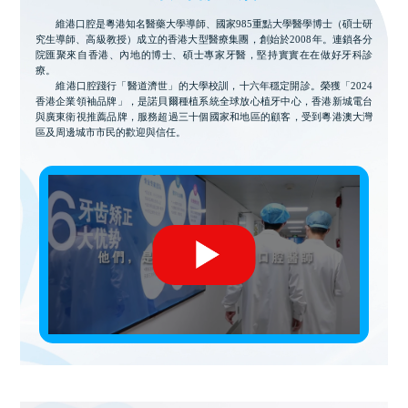
維港口腔是粵港知名醫藥大學導師、國家985重點大學醫學博士（碩士研
究生導師、高級教授）成立的香港大型醫療集團，創始於2008年。連鎖各分
院匯聚來自香港、內地的博士、碩士專家牙醫，堅持實實在在做好牙科診
療。
維港口腔踐行「醫道濟世」的大學校訓，十六年穩定開診。榮獲「2024
香港企業領袖品牌」，是諾貝爾種植系統全球放心植牙中心，香港新城電台
與廣東衛視推薦品牌，服務超過三十個國家和地區的顧客，受到粵港澳大灣
區及周邊城市市民的歡迎與信任。