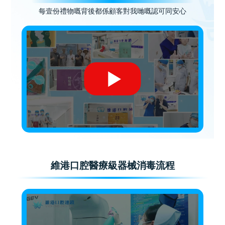
每壹份禮物嘅背後都係顧客對我哋嘅認可同安心
維港口腔醫療級器械消毒流程