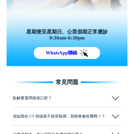
星期壹至星期日、公眾假期正常應診
9:30am-6:30pm
WhatsApp聯絡
常見問題
點解要選擇維港口腔？
維港口腔踐行「醫道濟世」的大學校訓，各分院匯聚來自香港、內地的
博士碩士高資歷牙醫，十七年穩定開診。榮獲「2024香港企業領袖品
假如我在 CT 掃描後不接受報價，我將會被收費嗎？？
牌」、「2025香港企業領袖品牌」，是諾貝爾種植系統全球放心植牙中
心，香港新城電台與廣東衛視推薦品牌
不會！只要未開始實際服務之前，你不會被收取任何費用。
至今已服務超過三十個國家和地區的顧客，受到粵港澳大灣區及周邊城
市市民極高的口碑評價及信任推薦 珠海、深圳設有八大分院，香港亦設