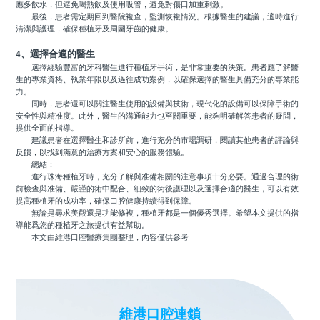
應多飲水，但避免喝熱飲及使用吸管，避免對傷口加重刺激。
最後，患者需定期回到醫院複查，監測恢複情況。根據醫生的建議，適時進行
清潔與護理，確保種植牙及周圍牙齒的健康。
4、選擇合適的醫生
選擇經驗豐富的牙科醫生進行種植牙手術，是非常重要的決策。患者應了解醫
生的專業資格、執業年限以及過往成功案例，以確保選擇的醫生具備充分的專業能
力。
同時，患者還可以關注醫生使用的設備與技術，現代化的設備可以保障手術的
安全性與精准度。此外，醫生的溝通能力也至關重要，能夠明確解答患者的疑問，
提供全面的指導。
建議患者在選擇醫生和診所前，進行充分的市場調研，閱讀其他患者的評論與
反饋，以找到滿意的治療方案和安心的服務體驗。
總結：
進行珠海種植牙時，充分了解與准備相關的注意事項十分必要。通過合理的術
前檢查與准備、嚴謹的術中配合、細致的術後護理以及選擇合適的醫生，可以有效
提高種植牙的成功率，確保口腔健康持續得到保障。
無論是尋求美觀還是功能修複，種植牙都是一個優秀選擇。希望本文提供的指
導能爲您的種植牙之旅提供有益幫助。
本文由維港口腔醫療集團整理，內容僅供參考
維港口腔連鎖