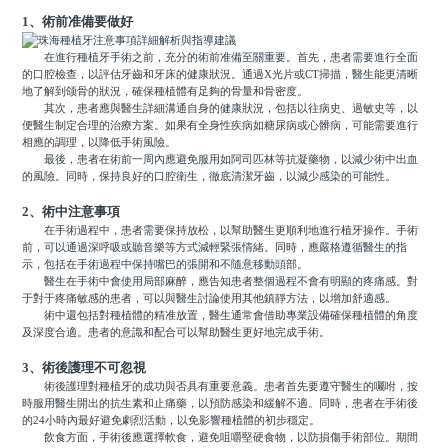
1、術前准備要做好
在進行種植牙手術之前，充分的術前准備至關重要。首先，患者需要進行全面
的口腔檢查，以評估牙齒和牙床的健康狀況。通過X光片或CT掃描，醫生能更清晰
地了解到颌骨的狀況，確保種植體有足夠的骨量和骨密度。
其次，患者應與醫生詳細溝通自身的健康狀況，包括以往病史、過敏史等，以
便醫生制定合理的治療方案。如果有全身性疾病如糖尿病或心髒病，可能需要進行
相應的調理，以降低手術風險。
最後，患者在術前一周內應避免服用如阿司匹林等抗凝藥物，以減少術中出血
的風險。同時，保持良好的口腔衛生，徹底清潔牙齒，以減少感染的可能性。
2、術中注意事項
在手術過程中，患者需要保持放松，以幫助醫生更順利地進行植牙操作。手術
前，可以通過深呼吸或聽音樂等方式減輕緊張情緒。同時，應嚴格遵循醫生的指
示，包括在手術過程中保持嘴巴的張開和不隨意移動頭部。
醫生在手術中會使用局部麻醉，應告知患者整個過程不會有明顯的疼痛感。對
于對于疼痛敏感的患者，可以與醫生討論使用其他鎮靜方法，以增加舒適感。
術中還包括對種植體的精准放置，醫生通常會借助專業設備確保種植體的角度
及深度合適。患者的意識和配合可以幫助醫生更好地完成手術。
3、術後護理不可忽視
術後護理對種植牙的成功與否具有重要意義。患者首先要遵守醫生的囑咐，按
時服用醫生開出的抗生素和止痛藥，以預防感染和緩解不適。同時，患者在手術後
的24小時內最好避免劇烈活動，以免影響種植體的初步穩定。
飲食方面，手術後應選擇軟食，避免咀嚼堅硬食物，以防損傷手術部位。期間