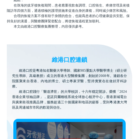
總結：
在珠海的拔牙後恢複期間，患者應重視飲食調理、口腔衛生、疼痛管理及術後
隨訪等四個方面，通過積極的護理措施來促進自身的康複，同時減少痛苦和風險。
合理的恢複方案不僅有助于身體的愈合，也能爲患者的心理健康提供安慰。保
持良好的溝通，與醫療團隊緊密配合，將使恢複過程更加順利。
本文由維港口腔醫療集團整理，內容僅供參考。
維港口腔連鎖
維港口腔是粵港知名醫藥大學導師、國家985重點大學醫學博士（碩士研
究生導師、高級教授）成立的香港大型醫療集團，創始於2008年。連鎖各分
院匯聚來自香港、內地的博士、碩士專家牙醫，堅持實實在在做好牙科診
療。
維港口腔踐行「醫道濟世」的大學校訓，十六年穩定開診。榮獲「2024
香港企業領袖品牌」，是諾貝爾種植系統全球放心植牙中心，香港新城電台
與廣東衛視推薦品牌，服務超過三十個國家和地區的顧客，受到粵港澳大灣
區及周邊城市市民的歡迎與信任。