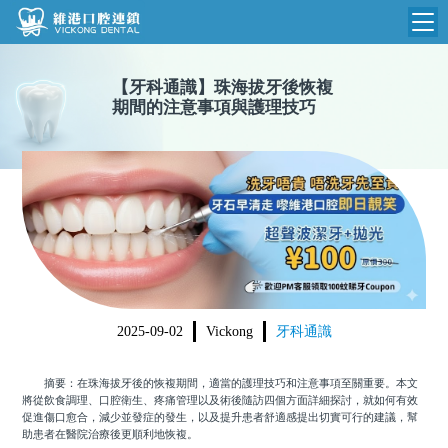
維港首頁
【
牙科通識
】
珠海拔牙後恢複
期間的注意事項與護理技巧
維港簡介
品牌介紹
收費標準
N
環境設備
收費總表
醫院新聞
醫生團隊
植牙收費
根管收費
門診時間
美學收費
2025-09-02
Vickong
牙科通識
就醫指引
常規收費
摘要：在珠海拔牙後的恢複期間，適當的護理技巧和注意事項至關重要。本文
箍牙收費
將從飲食調理、口腔衛生、疼痛管理以及術後隨訪四個方面詳細探討，就如何有效
促進傷口愈合，減少並發症的發生，以及提升患者舒適感提出切實可行的建議，幫
助患者在醫院治療後更順利地恢複。