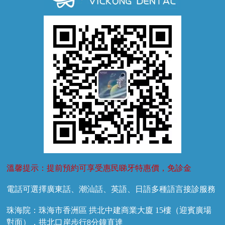
牙齦萎縮
牙結石
牙外傷
牙菌斑
換牙護理
兒牙診療
溫馨提示：提前預約可享受惠民睇牙特惠價，免診金
電話可選擇廣東話、潮汕話、英語、日語多種語言接診服務
珠海院：珠海市香洲區 拱北中建商業大廈 15樓（迎賓廣場
對面），拱北口岸步行8分鐘直達