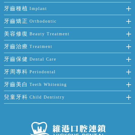
牙齒種植
Implant
種牙
牙齒矯正
Orthodontic
單顆牙缺失
隱形箍牙
美容修復
Beauty Treatment
門牙缺失
前牙反頜
全瓷牙
牙齒治療
Treatment
多顆牙缺失
牙齒擁擠
烤瓷牙
補牙
牙齒保健
Dental Care
半口缺失
牙齒前突
氟斑牙
智齒
正確刷牙
牙周專科
Periodontal
全口缺失
牙齒稀疏
四環素牙
根管治療
全國愛牙日
牙周炎
牙齒美白
Teeth Whitening
活動假牙
拔牙
預防牙病
牙齦出血
冷光美白
兒童牙科
Child Dentistry
牙貼面
牙痛
牙科通識
牙齦炎
洗牙
蛀牙防蛀
口腔潰瘍
口腔異味
牙周病
超聲波潔牙
窩溝封閉
牙齒鬆動
噴砂潔牙
兒童正畸