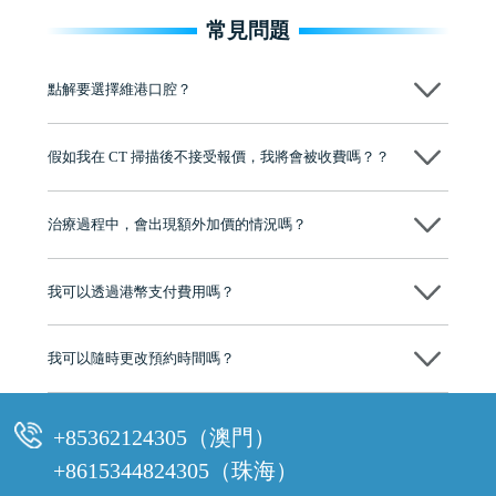
常見問題
點解要選擇維港口腔？
維港口腔踐行「醫道濟世」的大學校訓，各分院匯聚來自香港、內地的
博士碩士高資歷牙醫，十七年穩定開診。榮獲「2024香港企業領袖品
假如我在 CT 掃描後不接受報價，我將會被收費嗎？？
牌」、「2025香港企業領袖品牌」，是諾貝爾種植系統全球放心植牙中
心，香港新城電台與廣東衛視推薦品牌
不會！只要未開始實際服務之前，你不會被收取任何費用。
至今已服務超過三十個國家和地區的顧客，受到粵港澳大灣區及周邊城
市市民極高的口碑評價及信任推薦 珠海、深圳設有八大分院，香港亦設
治療過程中，會出現額外加價的情況嗎？
有咨詢及服務保障中心，有任何問題都可以隨時預約免費咨詢，讓人十
分放心
不會，治療前我們會詳細說明治療方案及對應的價錢，顧客同意並簽字
後，我們才會正式進行診療服務
我可以透過港幣支付費用嗎？
可以。維港口腔會按照當日匯率轉算收取費用，而匯率會及時告知客人
我可以隨時更改預約時間嗎？
可以，請盡早通過wechat或whatsapp聯絡我們，告知我們你原本預約的
時間及資料，並且重新預約的日期及時段
+85362124305（澳門）
+8615344824305（珠海）