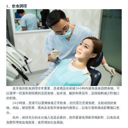
1、飲食調理
拔牙後的飲食調理非常重要，患者應該在術後24小時內避免進食固體食物。可
以選擇一些溫和易咀嚼的流質食物，如米湯、酸奶和果泥等，這樣能夠減少對傷口
的刺激。
24小時後，患者可以逐漸恢複正常飲食，但仍需注意避免硬、尖銳或熱的食
物。例如，硬殼堅果、熏肉及各類辛辣食物均應禁止，以免引發疼痛或影響傷口愈
合。
此外，保持充分的水分攝入也是必要的，然而要避免用吸管喝飲料，以免造成
負壓而導致血塊脫落，進而增加出血風險。