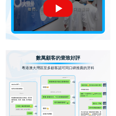
數萬顧客的壹致好評
粵港澳大灣區至多顧客認可同口碑推薦的牙科