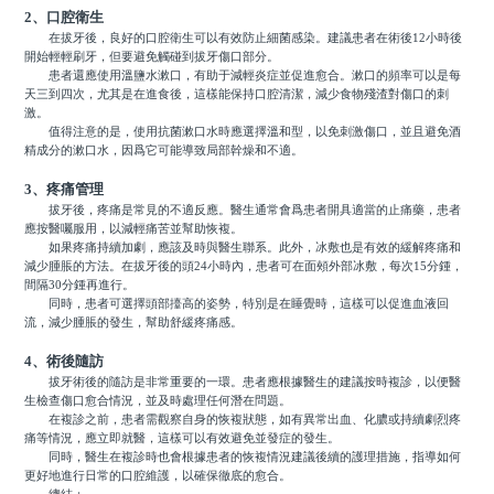
2、口腔衛生
在拔牙後，良好的口腔衛生可以有效防止細菌感染。建議患者在術後12小時後
開始輕輕刷牙，但要避免觸碰到拔牙傷口部分。
患者還應使用溫鹽水漱口，有助于減輕炎症並促進愈合。漱口的頻率可以是每
天三到四次，尤其是在進食後，這樣能保持口腔清潔，減少食物殘渣對傷口的刺
激。
值得注意的是，使用抗菌漱口水時應選擇溫和型，以免刺激傷口，並且避免酒
精成分的漱口水，因爲它可能導致局部幹燥和不適。
3、疼痛管理
拔牙後，疼痛是常見的不適反應。醫生通常會爲患者開具適當的止痛藥，患者
應按醫囑服用，以減輕痛苦並幫助恢複。
如果疼痛持續加劇，應該及時與醫生聯系。此外，冰敷也是有效的緩解疼痛和
減少腫脹的方法。在拔牙後的頭24小時內，患者可在面頰外部冰敷，每次15分鍾，
間隔30分鍾再進行。
同時，患者可選擇頭部擡高的姿勢，特別是在睡覺時，這樣可以促進血液回
流，減少腫脹的發生，幫助舒緩疼痛感。
4、術後隨訪
拔牙術後的隨訪是非常重要的一環。患者應根據醫生的建議按時複診，以便醫
生檢查傷口愈合情況，並及時處理任何潛在問題。
在複診之前，患者需觀察自身的恢複狀態，如有異常出血、化膿或持續劇烈疼
痛等情況，應立即就醫，這樣可以有效避免並發症的發生。
同時，醫生在複診時也會根據患者的恢複情況建議後續的護理措施，指導如何
更好地進行日常的口腔維護，以確保徹底的愈合。