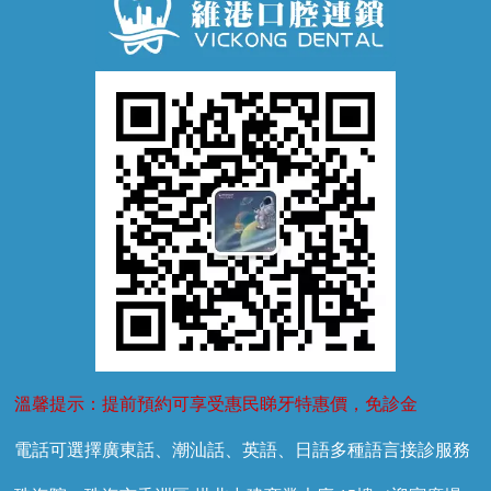
牙齒鬆動
噴砂潔牙
兒童正畸
牙齦萎縮
牙結石
牙外傷
牙菌斑
換牙護理
兒牙診療
溫馨提示：提前預約可享受惠民睇牙特惠價，免診金
電話可選擇廣東話、潮汕話、英語、日語多種語言接診服務