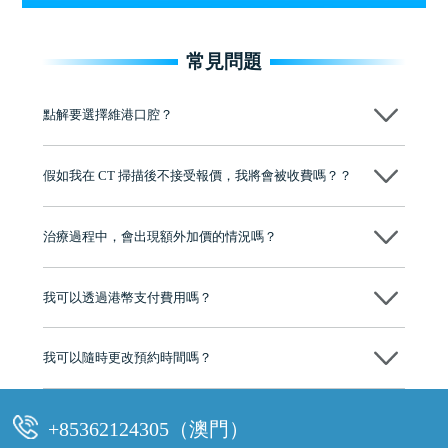
常見問題
點解要選擇維港口腔？
維港口腔踐行「醫道濟世」的大學校訓，各分院匯聚來自香港、內地的
博士碩士高資歷牙醫，十七年穩定開診。榮獲「2024香港企業領袖品
假如我在 CT 掃描後不接受報價，我將會被收費嗎？？
牌」、「2025香港企業領袖品牌」，是諾貝爾種植系統全球放心植牙中
心，香港新城電台與廣東衛視推薦品牌
不會！只要未開始實際服務之前，你不會被收取任何費用。
至今已服務超過三十個國家和地區的顧客，受到粵港澳大灣區及周邊城
市市民極高的口碑評價及信任推薦 珠海、深圳設有八大分院，香港亦設
治療過程中，會出現額外加價的情況嗎？
有咨詢及服務保障中心，有任何問題都可以隨時預約免費咨詢，讓人十
分放心
不會，治療前我們會詳細說明治療方案及對應的價錢，顧客同意並簽字
後，我們才會正式進行診療服務
我可以透過港幣支付費用嗎？
可以。維港口腔會按照當日匯率轉算收取費用，而匯率會及時告知客人
我可以隨時更改預約時間嗎？
可以，請盡早通過wechat或whatsapp聯絡我們，告知我們你原本預約的
時間及資料，並且重新預約的日期及時段
+85362124305（澳門）