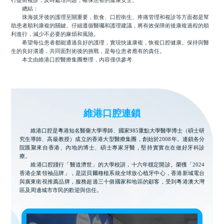
行提前複診，及時處理問題，確保患者的健康安全。
總結：
珠海拔牙後的護理至關重要，飲食、口腔衛生、疼痛管理和複診等方面都是幫
助患者順利康複的關鍵。仔細遵循醫囑和護理建議，將有效保障術後康複過程的順
利進行，減少不必要的麻煩和風險。
希望每位患者都能通過良好的護理，實現快速康複，恢複口腔健康。保持與醫
生的良好溝通，共同面對術後的挑戰，是每位患者應有的責任。
本文由維港口腔醫療集團整理，內容僅供參考
維港口腔連鎖
維港口腔是粵港知名醫藥大學導師、國家985重點大學醫學博士（碩士研
究生導師、高級教授）成立的香港大型醫療集團，創始於2008年。連鎖各分
院匯聚來自香港、內地的博士、碩士專家牙醫，堅持實實在在做好牙科診
療。
維港口腔踐行「醫道濟世」的大學校訓，十六年穩定開診。榮獲「2024
香港企業領袖品牌」，是諾貝爾種植系統全球放心植牙中心，香港新城電台
與廣東衛視推薦品牌，服務超過三十個國家和地區的顧客，受到粵港澳大灣
區及周邊城市市民的歡迎與信任。