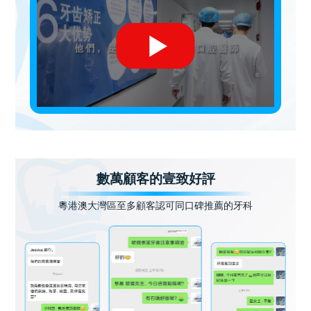
數萬顧客的壹致好評
粵港澳大灣區至多顧客認可同口碑推薦的牙科