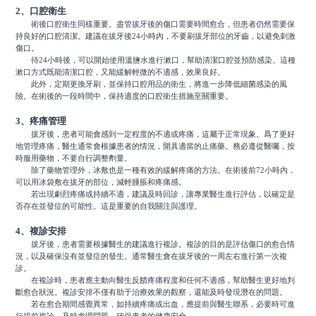
2、口腔衛生
術後口腔衛生同樣重要。盡管拔牙後的傷口需要時間愈合，但患者仍然需要保
持良好的口腔清潔。建議在拔牙後24小時內，不要刷拔牙部位的牙齒，以避免刺激
傷口。
待24小時後，可以開始使用溫鹽水進行漱口，幫助清潔口腔並預防感染。這種
漱口方式既能清潔口腔，又能緩解輕微的不適感，效果良好。
此外，定期更換牙刷，並保持口腔用品的衛生，將進一步降低細菌感染的風
險。在術後的一段時間中，保持適度的口腔衛生措施至關重要。
3、疼痛管理
拔牙後，患者可能會感到一定程度的不適或疼痛，這屬于正常現象。爲了更好
地管理疼痛，醫生通常會根據患者的情況，開具適當的止痛藥。務必遵從醫囑，按
時服用藥物，不要自行調整劑量。
除了藥物管理外，冰敷也是一種有效的緩解疼痛的方法。在術後前72小時內，
可以用冰袋敷在拔牙的部位，減輕腫脹和疼痛感。
若出現劇烈疼痛或持續不適，建議及時回診，讓專業醫生進行評估，以確定是
否存在並發症的可能性。這是重要的自我關注與護理。
4、複診安排
拔牙後，患者需要根據醫生的建議進行複診。複診的目的是評估傷口的愈合情
況，以及確保沒有並發症的發生。通常醫生會在拔牙後的一周左右進行第一次複
診。
在複診時，患者應主動向醫生反饋疼痛程度和任何不適感，幫助醫生更好地判
斷愈合狀況。複診安排不僅有助于治療效果的觀察，還能及時發現潛在的問題。
若在愈合期間感覺異常，如持續疼痛或出血，應提前與醫生聯系，必要時可進