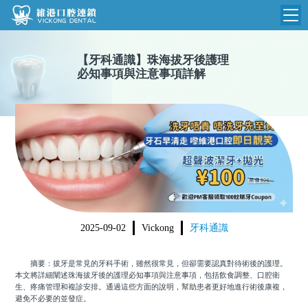
維港首頁
【
牙科通識
】
珠海拔牙後護理
必知事項與注意事項詳解
維港簡介
品牌介紹
收費標準
N
環境設備
收費總表
醫院新聞
醫生團隊
植牙收費
根管收費
門診時間
美學收費
2025-09-02
Vickong
牙科通識
就醫指引
常規收費
摘要：拔牙是常見的牙科手術，雖然很常見，但卻需要認真對待術後的護理。
箍牙收費
本文將詳細闡述珠海拔牙後的護理必知事項與注意事項，包括飲食調整、口腔衛
生、疼痛管理和複診安排。通過這些方面的說明，幫助患者更好地進行術後康複，
避免不必要的並發症。