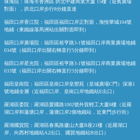
珠海院：珠海市香洲區 拱北中建商業大廈 15樓（迎賓廣場
對面），拱北口岸步行8分鐘直達
福田口岸香江院：福田區福田口岸正對面，海悅華城104號
地鋪（東鐵線落馬洲站出關對面即到）
福田口岸廣場院：福田區裕亨路3-1號福田口岸商業廣場地鋪
034號（福田口岸出關右轉直行5分鐘即到）
福田口岸星光院：福田區裕亨路3-1號福田口岸商業廣場地鋪
033號（福田口岸出關右轉直行5分鐘即到）
福田皇崗院：福田區皇崗口岸皇禦苑（皇城廣場C門）深港1
號地鋪全層（近福田口岸、皇崗口岸地鐵站E出口）
羅湖區委院：羅湖區愛國路1002號外貿輕工大廈8樓（近羅
湖口岸和蓮塘口岸，蓮塘口岸2個地鐵站，近東門步行街）
羅湖國貿院：羅湖區春風路廬山大廈B座21樓（近羅湖口
岸、向西村地鐵站A2出口、國貿地鐵站B出口）