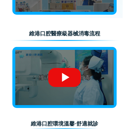
維港口腔醫療級器械消毒流程
維港口腔環境溫馨·舒適就診