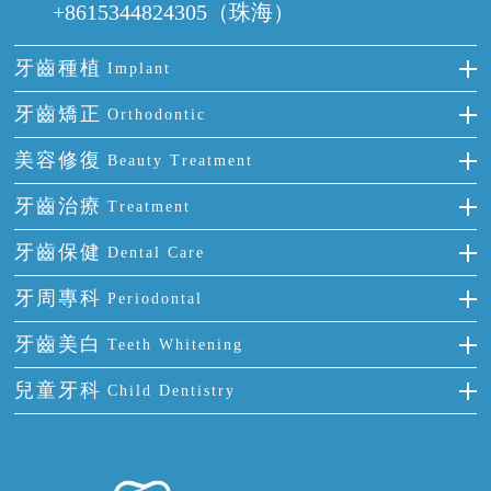
+8615344824305（珠海）
牙齒種植
Implant
種牙
牙齒矯正
Orthodontic
單顆牙缺失
隱形箍牙
美容修復
Beauty Treatment
門牙缺失
前牙反頜
全瓷牙
牙齒治療
Treatment
多顆牙缺失
牙齒擁擠
烤瓷牙
補牙
牙齒保健
Dental Care
半口缺失
牙齒前突
氟斑牙
智齒
正確刷牙
牙周專科
Periodontal
全口缺失
牙齒稀疏
四環素牙
根管治療
全國愛牙日
牙周炎
牙齒美白
Teeth Whitening
活動假牙
拔牙
預防牙病
牙齦出血
冷光美白
兒童牙科
Child Dentistry
牙貼面
牙痛
牙科通識
牙齦炎
洗牙
蛀牙防蛀
口腔潰瘍
口腔異味
牙周病
超聲波潔牙
窩溝封閉