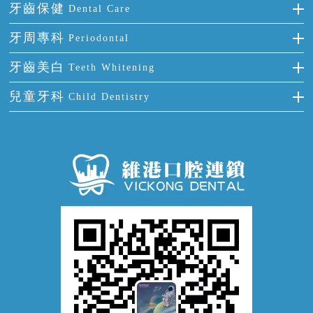
烤瓷牙
補牙
牙齒保健
Dental Care
半口缺失
牙齒前突
氟斑牙
智齒
正確刷牙
牙周專科
Periodontal
全口缺失
牙齒稀疏
四環素牙
根管治療
全國愛牙日
牙周炎
牙齒美白
Teeth Whitening
活動假牙
拔牙
預防牙病
牙齦出血
冷光美白
兒童牙科
Child Dentistry
牙貼面
牙痛
牙科通識
牙齦炎
洗牙
蛀牙防蛀
口腔潰瘍
口腔異味
牙周病
超聲波潔牙
窩溝封閉
牙齒鬆動
噴砂潔牙
兒童正畸
牙齦萎縮
牙結石
牙外傷
牙菌斑
換牙護理
兒牙診療