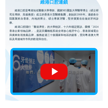
維港口腔連鎖
維港口腔是粵港知名醫藥大學導師、國家985重點大學醫學博士（碩士研
究生導師、高級教授）成立的香港大型醫療集團，創始於2008年。連鎖各分
院匯聚來自香港、內地的博士、碩士專家牙醫，堅持實實在在做好牙科診
療。
維港口腔踐行「醫道濟世」的大學校訓，十六年穩定開診。榮獲「2024
香港企業領袖品牌」，是諾貝爾種植系統全球放心植牙中心，香港新城電台
與廣東衛視推薦品牌，服務超過三十個國家和地區的顧客，受到粵港澳大灣
區及周邊城市市民的歡迎與信任。