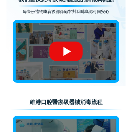
每壹份禮物嘅背後都係顧客對我哋嘅認可同安心
維港口腔醫療級器械消毒流程