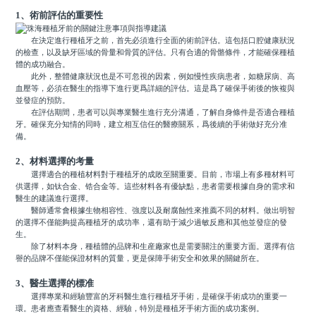
1、術前評估的重要性
在決定進行種植牙之前，首先必須進行全面的術前評估。這包括口腔健康狀況
的檢查，以及缺牙區域的骨量和骨質的評估。只有合適的骨骼條件，才能確保種植
體的成功融合。
此外，整體健康狀況也是不可忽視的因素，例如慢性疾病患者，如糖尿病、高
血壓等，必須在醫生的指導下進行更爲詳細的評估。這是爲了確保手術後的恢複與
並發症的預防。
在評估期間，患者可以與專業醫生進行充分溝通，了解自身條件是否適合種植
牙。確保充分知情的同時，建立相互信任的醫療關系，爲後續的手術做好充分准
備。
2、材料選擇的考量
選擇適合的種植材料對于種植牙的成敗至關重要。目前，市場上有多種材料可
供選擇，如钛合金、锆合金等。這些材料各有優缺點，患者需要根據自身的需求和
醫生的建議進行選擇。
醫師通常會根據生物相容性、強度以及耐腐蝕性來推薦不同的材料。做出明智
的選擇不僅能夠提高種植牙的成功率，還有助于減少過敏反應和其他並發症的發
生。
除了材料本身，種植體的品牌和生産廠家也是需要關注的重要方面。選擇有信
譽的品牌不僅能保證材料的質量，更是保障手術安全和效果的關鍵所在。
3、醫生選擇的標准
選擇專業和經驗豐富的牙科醫生進行種植牙手術，是確保手術成功的重要一
環。患者應查看醫生的資格、經驗，特別是種植牙手術方面的成功案例。