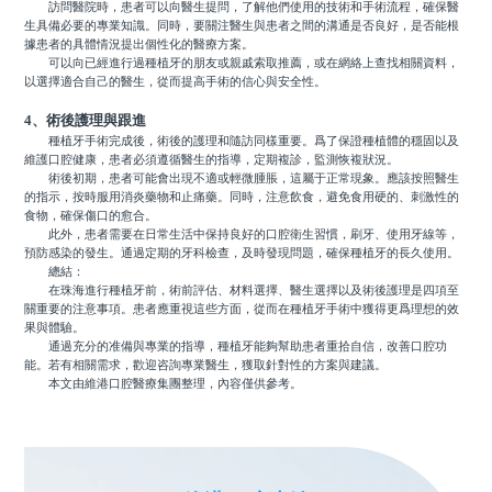
訪問醫院時，患者可以向醫生提問，了解他們使用的技術和手術流程，確保醫
生具備必要的專業知識。同時，要關注醫生與患者之間的溝通是否良好，是否能根
據患者的具體情況提出個性化的醫療方案。
可以向已經進行過種植牙的朋友或親戚索取推薦，或在網絡上查找相關資料，
以選擇適合自己的醫生，從而提高手術的信心與安全性。
4、術後護理與跟進
種植牙手術完成後，術後的護理和隨訪同樣重要。爲了保證種植體的穩固以及
維護口腔健康，患者必須遵循醫生的指導，定期複診，監測恢複狀況。
術後初期，患者可能會出現不適或輕微腫脹，這屬于正常現象。應該按照醫生
的指示，按時服用消炎藥物和止痛藥。同時，注意飲食，避免食用硬的、刺激性的
食物，確保傷口的愈合。
此外，患者需要在日常生活中保持良好的口腔衛生習慣，刷牙、使用牙線等，
預防感染的發生。通過定期的牙科檢查，及時發現問題，確保種植牙的長久使用。
總結：
在珠海進行種植牙前，術前評估、材料選擇、醫生選擇以及術後護理是四項至
關重要的注意事項。患者應重視這些方面，從而在種植牙手術中獲得更爲理想的效
果與體驗。
通過充分的准備與專業的指導，種植牙能夠幫助患者重拾自信，改善口腔功
能。若有相關需求，歡迎咨詢專業醫生，獲取針對性的方案與建議。
本文由維港口腔醫療集團整理，內容僅供參考。