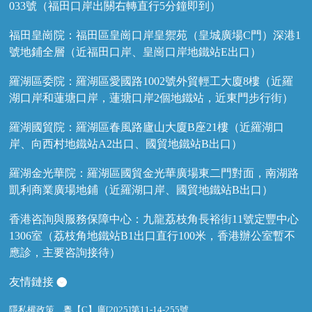
033號（福田口岸出關右轉直行5分鐘即到）
福田皇崗院：福田區皇崗口岸皇禦苑（皇城廣場C門）深港1
號地鋪全層（近福田口岸、皇崗口岸地鐵站E出口）
羅湖區委院：羅湖區愛國路1002號外貿輕工大廈8樓（近羅
湖口岸和蓮塘口岸，蓮塘口岸2個地鐵站，近東門步行街）
羅湖國貿院：羅湖區春風路廬山大廈B座21樓（近羅湖口
岸、向西村地鐵站A2出口、國貿地鐵站B出口）
羅湖金光華院：羅湖區國貿金光華廣場東二門對面，南湖路
凱利商業廣場地鋪（近羅湖口岸、國貿地鐵站B出口）
香港咨詢與服務保障中心：九龍荔枝角長裕街11號定豐中心
1306室（荔枝角地鐵站B1出口直行100米，香港辦公室暫不
應診，主要咨詢接待）
友情鏈接
隱私權政策
粵【C】廣[2025]第11-14-255號