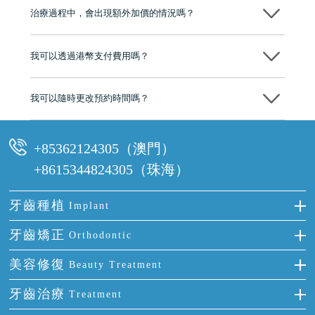
市市民極高的口碑評價及信任推薦 珠海、深圳設有八大分院，香港亦設
治療過程中，會出現額外加價的情況嗎？
有咨詢及服務保障中心，有任何問題都可以隨時預約免費咨詢，讓人十
分放心
不會，治療前我們會詳細說明治療方案及對應的價錢，顧客同意並簽字
後，我們才會正式進行診療服務
我可以透過港幣支付費用嗎？
可以。維港口腔會按照當日匯率轉算收取費用，而匯率會及時告知客人
我可以隨時更改預約時間嗎？
可以，請盡早通過wechat或whatsapp聯絡我們，告知我們你原本預約的
時間及資料，並且重新預約的日期及時段
+85362124305（澳門）
+8615344824305（珠海）
牙齒種植
Implant
種牙
牙齒矯正
Orthodontic
單顆牙缺失
隱形箍牙
美容修復
Beauty Treatment
門牙缺失
前牙反頜
全瓷牙
牙齒治療
Treatment
多顆牙缺失
牙齒擁擠