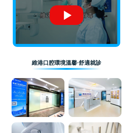
維港口腔環境溫馨·舒適就診