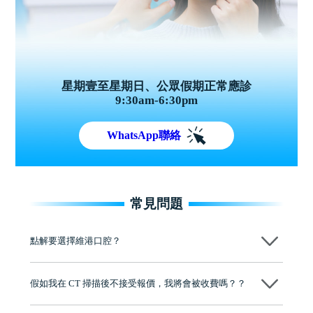
星期壹至星期日、公眾假期正常應診
9:30am-6:30pm
WhatsApp聯絡
常見問題
點解要選擇維港口腔？
維港口腔踐行「醫道濟世」的大學校訓，各分院匯聚來自香港、內地的
博士碩士高資歷牙醫，十七年穩定開診。榮獲「2024香港企業領袖品
假如我在 CT 掃描後不接受報價，我將會被收費嗎？？
牌」、「2025香港企業領袖品牌」，是諾貝爾種植系統全球放心植牙中
心，香港新城電台與廣東衛視推薦品牌
不會！只要未開始實際服務之前，你不會被收取任何費用。
至今已服務超過三十個國家和地區的顧客，受到粵港澳大灣區及周邊城