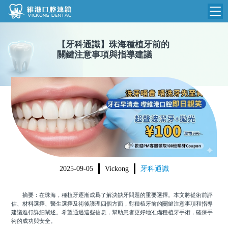
維港首頁
【
牙科通識
】
珠海種植牙前的
關鍵注意事項與指導建議
維港簡介
品牌介紹
收費標準
N
環境設備
收費總表
醫院新聞
醫生團隊
植牙收費
根管收費
門診時間
美學收費
2025-09-05
Vickong
牙科通識
就醫指引
常規收費
摘要：在珠海，種植牙逐漸成爲了解決缺牙問題的重要選擇。本文將從術前評
箍牙收費
估、材料選擇、醫生選擇及術後護理四個方面，對種植牙前的關鍵注意事項和指導
建議進行詳細闡述。希望通過這些信息，幫助患者更好地准備種植牙手術，確保手
術的成功與安全。