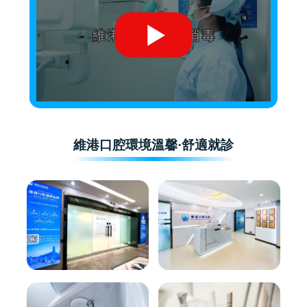
維港口腔環境溫馨·舒適就診