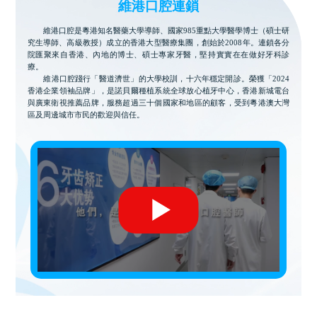
維港口腔連鎖
維港口腔是粵港知名醫藥大學導師、國家985重點大學醫學博士（碩士研
究生導師、高級教授）成立的香港大型醫療集團，創始於2008年。連鎖各分
院匯聚來自香港、內地的博士、碩士專家牙醫，堅持實實在在做好牙科診
療。
維港口腔踐行「醫道濟世」的大學校訓，十六年穩定開診。榮獲「2024
香港企業領袖品牌」，是諾貝爾種植系統全球放心植牙中心，香港新城電台
與廣東衛視推薦品牌，服務超過三十個國家和地區的顧客，受到粵港澳大灣
區及周邊城市市民的歡迎與信任。