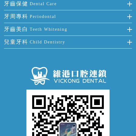
烤瓷牙
補牙
牙齒保健
Dental Care
半口缺失
牙齒前突
氟斑牙
智齒
正確刷牙
牙周專科
Periodontal
全口缺失
牙齒稀疏
四環素牙
根管治療
全國愛牙日
牙周炎
牙齒美白
Teeth Whitening
活動假牙
拔牙
預防牙病
牙齦出血
冷光美白
兒童牙科
Child Dentistry
牙貼面
牙痛
牙科通識
牙齦炎
洗牙
蛀牙防蛀
口腔潰瘍
口腔異味
牙周病
超聲波潔牙
窩溝封閉
牙齒鬆動
噴砂潔牙
兒童正畸
牙齦萎縮
牙結石
牙外傷
牙菌斑
換牙護理
兒牙診療