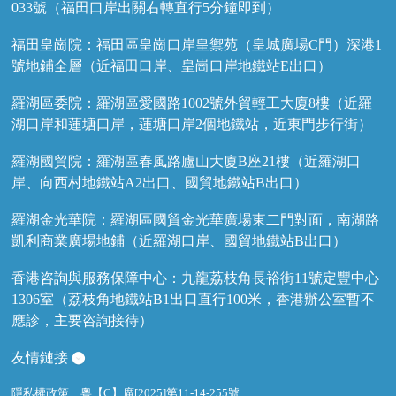
033號（福田口岸出關右轉直行5分鐘即到）
福田皇崗院：福田區皇崗口岸皇禦苑（皇城廣場C門）深港1
號地鋪全層（近福田口岸、皇崗口岸地鐵站E出口）
羅湖區委院：羅湖區愛國路1002號外貿輕工大廈8樓（近羅
湖口岸和蓮塘口岸，蓮塘口岸2個地鐵站，近東門步行街）
羅湖國貿院：羅湖區春風路廬山大廈B座21樓（近羅湖口
岸、向西村地鐵站A2出口、國貿地鐵站B出口）
羅湖金光華院：羅湖區國貿金光華廣場東二門對面，南湖路
凱利商業廣場地鋪（近羅湖口岸、國貿地鐵站B出口）
香港咨詢與服務保障中心：九龍荔枝角長裕街11號定豐中心
1306室（荔枝角地鐵站B1出口直行100米，香港辦公室暫不
應診，主要咨詢接待）
友情鏈接
隱私權政策
粵【C】廣[2025]第11-14-255號