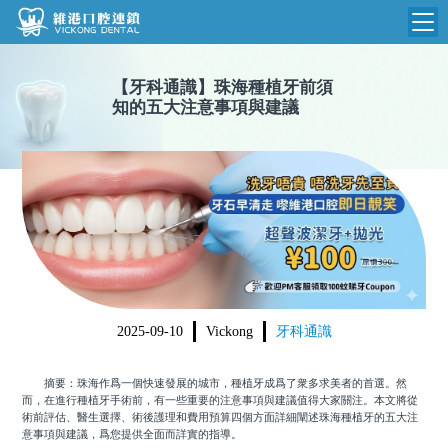
維港首頁
【
牙科通識
】
珠海種植牙前須
知的五大注意事項與建議
維港簡介
品牌介紹
收費標準
N
環境設備
收費總表
醫院新聞
醫生團隊
植牙收費
根管收費
門診時間
美學收費
2025-09-10
Vickong
牙科通識
就醫指引
常規收費
摘要：珠海作爲一個快速發展的城市，種植牙成爲了衆多求美者的首選。然
箍牙收費
而，在進行種植牙手術前，有一些重要的注意事項與建議值得大家關注。本文將從
術前評估、醫生選擇、術後護理和費用預算四個方面詳細闡述珠海種植牙的五大注
意事項與建議，爲您提供全面而詳實的指導。