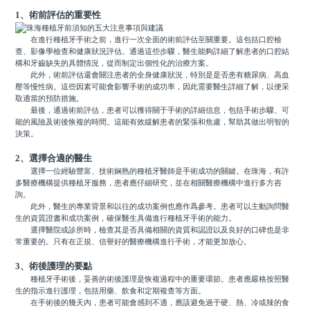
1、術前評估的重要性
在進行種植牙手術之前，進行一次全面的術前評估至關重要。這包括口腔檢
查、影像學檢查和健康狀況評估。通過這些步驟，醫生能夠詳細了解患者的口腔結
構和牙齒缺失的具體情況，從而制定出個性化的治療方案。
此外，術前評估還會關注患者的全身健康狀況，特別是是否患有糖尿病、高血
壓等慢性病。這些因素可能會影響手術的成功率，因此需要醫生詳細了解，以便采
取適當的預防措施。
最後，通過術前評估，患者可以獲得關于手術的詳細信息，包括手術步驟、可
能的風險及術後恢複的時間。這能有效緩解患者的緊張和焦慮，幫助其做出明智的
決策。
2、選擇合適的醫生
選擇一位經驗豐富、技術娴熟的種植牙醫師是手術成功的關鍵。在珠海，有許
多醫療機構提供種植牙服務，患者應仔細研究，並在相關醫療機構中進行多方咨
詢。
此外，醫生的專業背景和以往的成功案例也應作爲參考。患者可以主動詢問醫
生的資質證書和成功案例，確保醫生具備進行種植牙手術的能力。
選擇醫院或診所時，檢查其是否具備相關的資質和認證以及良好的口碑也是非
常重要的。只有在正規、信譽好的醫療機構進行手術，才能更加放心。
3、術後護理的要點
種植牙手術後，妥善的術後護理是恢複過程中的重要環節。患者應嚴格按照醫
生的指示進行護理，包括用藥、飲食和定期複查等方面。
在手術後的幾天內，患者可能會感到不適，應該避免過于硬、熱、冷或辣的食