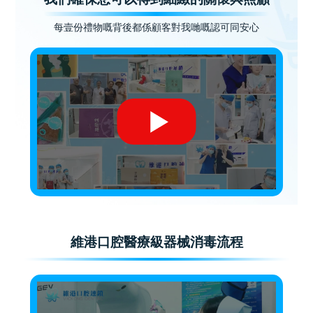
每壹份禮物嘅背後都係顧客對我哋嘅認可同安心
維港口腔醫療級器械消毒流程