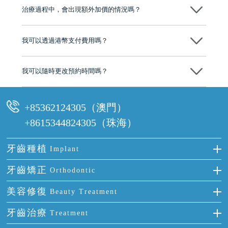
市市民極高的口碑評價及信任推薦 珠海、深圳設有八大分院，香港亦設
治療過程中，會出現額外加價的情況嗎？
有咨詢及服務保障中心，有任何問題都可以隨時預約免費咨詢，讓人十
分放心
不會，治療前我們會詳細說明治療方案及對應的價錢，顧客同意並簽字
後，我們才會正式進行診療服務
我可以透過港幣支付費用嗎？
可以。維港口腔會按照當日匯率轉算收取費用，而匯率會及時告知客人
我可以隨時更改預約時間嗎？
可以，請盡早通過wechat或whatsapp聯絡我們，告知我們你原本預約的
時間及資料，並且重新預約的日期及時段
+85362124305（澳門）
+8615344824305（珠海）
牙齒種植
Implant
種牙
牙齒矯正
Orthodontic
單顆牙缺失
隱形箍牙
美容修復
Beauty Treatment
門牙缺失
前牙反頜
全瓷牙
牙齒治療
Treatment
多顆牙缺失
牙齒擁擠