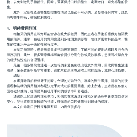
物，以免刺激到手術部位。同時，還要保持口腔的衛生，定期漱口，避免感染的發
生。
此外，定期複查讓醫生監控恢複情況也是必不可少的。若發現任何異常，應及
時與醫生聯系，確保順利康複。
4、明確費用預算
種植牙的費用在珠海可能會存在較大的差異，因此患者在手術前應做好相關費
用的預算。通常，種植牙的費用會受到多種因素的影響，包括所用材料的品牌、醫
生的技術水平及手術的複雜程度等。
在制定預算時，患者應盡量多咨詢幾家醫院，了解不同的費用結構以及包含的
服務項目。此外，很多醫療機構可能會提供分期付款或貸款服務，患者可根據自身
的經濟情況進行合理選擇。
最後，很多醫院會通過一次性報價來避免術後出現意外費用，因此與醫生溝通
清楚，確保費用明晰非常重要。這能幫助患者在經濟上把控風險，減輕心理負擔。
總結：
在選擇珠海的種植牙手術時，合理的術前評估、專業的醫生選擇、科學的術後
護理和清晰的費用預算都是決定手術成功的重要因素。綜上所述，患者應在各個方
面都做好准備，從而提高種植牙手術的成功率和舒適感。
通過以上的建議與注意事項，相信您在珠海進行種植牙的過程中會更加自信與
安心。記得遵循專業醫師的指導，確保您的口腔健康得到最好的保護。
本文由維港口腔醫療集團整理，內容僅供參考