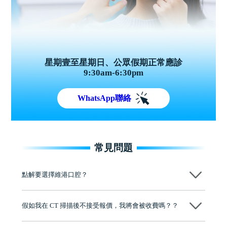
星期壹至星期日、公眾假期正常應診
9:30am-6:30pm
WhatsApp聯絡
常見問題
點解要選擇維港口腔？
維港口腔踐行「醫道濟世」的大學校訓，各分院匯聚來自香港、內地的
博士碩士高資歷牙醫，十七年穩定開診。榮獲「2024香港企業領袖品
假如我在 CT 掃描後不接受報價，我將會被收費嗎？？
牌」、「2025香港企業領袖品牌」，是諾貝爾種植系統全球放心植牙中
心，香港新城電台與廣東衛視推薦品牌
不會！只要未開始實際服務之前，你不會被收取任何費用。
至今已服務超過三十個國家和地區的顧客，受到粵港澳大灣區及周邊城