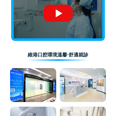
維港口腔環境溫馨·舒適就診