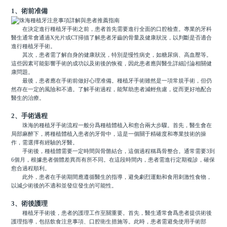
1、術前准備
在決定進行種植牙手術之前，患者首先需要進行全面的口腔檢查。專業的牙科
醫生通常會通過X光片或CT掃描了解患者牙齒的骨量及健康狀況，以判斷是否適合
進行種植牙手術。
其次，患者需了解自身的健康狀況，特別是慢性病史，如糖尿病、高血壓等。
這些因素可能影響手術的成功以及術後的恢複，因此患者應與醫生詳細討論相關健
康問題。
最後，患者應在手術前做好心理准備。種植牙手術雖然是一項常規手術，但仍
然存在一定的風險和不適。了解手術過程，能幫助患者減輕焦慮，從而更好地配合
醫生的治療。
2、手術過程
珠海的種植牙手術流程一般分爲種植體植入和愈合兩大步驟。首先，醫生會在
局部麻醉下，將種植體植入患者的牙骨中，這是一個關于精確度和專業技術的操
作，需選擇有經驗的牙醫。
手術後，種植體需要一定時間與骨骼結合，這個過程稱爲骨整合。通常需要3到
6個月，根據患者個體差異而有所不同。在這段時間內，患者需進行定期複診，確保
愈合過程順利。
此外，患者在手術期間應遵循醫生的指導，避免劇烈運動和食用刺激性食物，
以減少術後的不適和並發症發生的可能性。
3、術後護理
種植牙手術後，患者的護理工作至關重要。首先，醫生通常會爲患者提供術後
護理指導，包括飲食注意事項、口腔衛生措施等。此時，患者需避免使用手術部