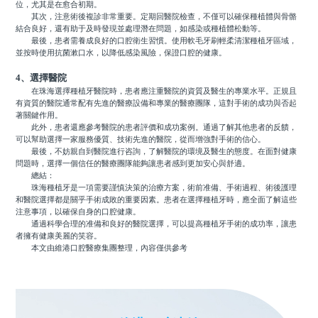
位，尤其是在愈合初期。
其次，注意術後複診非常重要。定期回醫院檢查，不僅可以確保種植體與骨骼
結合良好，還有助于及時發現並處理潛在問題，如感染或種植體松動等。
最後，患者需養成良好的口腔衛生習慣。使用軟毛牙刷輕柔清潔種植牙區域，
並按時使用抗菌漱口水，以降低感染風險，保證口腔的健康。
4、選擇醫院
在珠海選擇種植牙醫院時，患者應注重醫院的資質及醫生的專業水平。正規且
有資質的醫院通常配有先進的醫療設備和專業的醫療團隊，這對手術的成功與否起
著關鍵作用。
此外，患者還應參考醫院的患者評價和成功案例。通過了解其他患者的反饋，
可以幫助選擇一家服務優質、技術先進的醫院，從而增強對手術的信心。
最後，不妨親自到醫院進行咨詢，了解醫院的環境及醫生的態度。在面對健康
問題時，選擇一個信任的醫療團隊能夠讓患者感到更加安心與舒適。
總結：
珠海種植牙是一項需要謹慎決策的治療方案，術前准備、手術過程、術後護理
和醫院選擇都是關乎手術成敗的重要因素。患者在選擇種植牙時，應全面了解這些
注意事項，以確保自身的口腔健康。
通過科學合理的准備和良好的醫院選擇，可以提高種植牙手術的成功率，讓患
者擁有健康美麗的笑容。
本文由維港口腔醫療集團整理，內容僅供參考