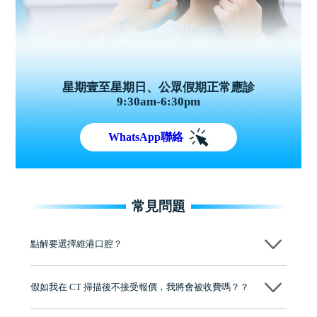
星期壹至星期日、公眾假期正常應診
9:30am-6:30pm
WhatsApp聯絡
常見問題
點解要選擇維港口腔？
維港口腔踐行「醫道濟世」的大學校訓，各分院匯聚來自香港、內地的
博士碩士高資歷牙醫，十七年穩定開診。榮獲「2024香港企業領袖品
假如我在 CT 掃描後不接受報價，我將會被收費嗎？？
牌」、「2025香港企業領袖品牌」，是諾貝爾種植系統全球放心植牙中
心，香港新城電台與廣東衛視推薦品牌
不會！只要未開始實際服務之前，你不會被收取任何費用。
至今已服務超過三十個國家和地區的顧客，受到粵港澳大灣區及周邊城