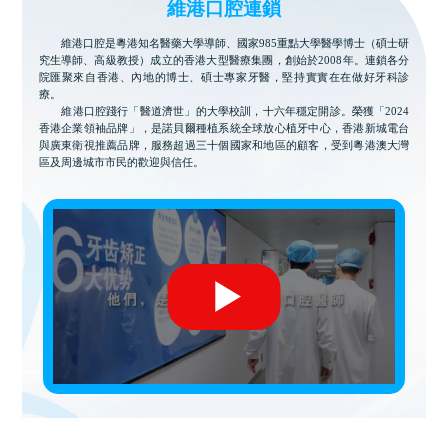
維港口腔連鎖
維港口腔是粵港知名醫藥大學導師、國家985重點大學醫學博士（碩士研
究生導師、高級教授）成立的香港大型醫療集團，創始於2008年。連鎖各分
院匯聚來自香港、內地的博士、碩士專家牙醫，堅持實實在在做好牙科診
療。
維港口腔踐行「醫道濟世」的大學校訓，十六年穩定開診。榮獲「2024
香港企業領袖品牌」，是諾貝爾種植系統全球放心植牙中心，香港新城電台
與廣東衛視推薦品牌，服務超過三十個國家和地區的顧客，受到粵港澳大灣
區及周邊城市市民的歡迎與信任。