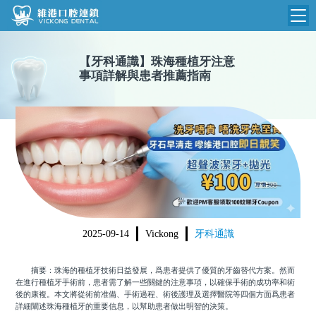
維港首頁
【
牙科通識
】
珠海種植牙注意
事項詳解與患者推薦指南
維港簡介
品牌介紹
收費標準
N
環境設備
收費總表
醫院新聞
醫生團隊
植牙收費
根管收費
門診時間
美學收費
2025-09-14
Vickong
牙科通識
就醫指引
常規收費
摘要：珠海的種植牙技術日益發展，爲患者提供了優質的牙齒替代方案。然而
箍牙收費
在進行種植牙手術前，患者需了解一些關鍵的注意事項，以確保手術的成功率和術
後的康複。本文將從術前准備、手術過程、術後護理及選擇醫院等四個方面爲患者
詳細闡述珠海種植牙的重要信息，以幫助患者做出明智的決策。