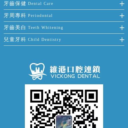
烤瓷牙
補牙
牙齒保健
Dental Care
半口缺失
牙齒前突
氟斑牙
智齒
正確刷牙
牙周專科
Periodontal
全口缺失
牙齒稀疏
四環素牙
根管治療
全國愛牙日
牙周炎
牙齒美白
Teeth Whitening
活動假牙
拔牙
預防牙病
牙齦出血
冷光美白
兒童牙科
Child Dentistry
牙貼面
牙痛
牙科通識
牙齦炎
洗牙
蛀牙防蛀
口腔潰瘍
口腔異味
牙周病
超聲波潔牙
窩溝封閉
牙齒鬆動
噴砂潔牙
兒童正畸
牙齦萎縮
牙結石
牙外傷
牙菌斑
換牙護理
兒牙診療