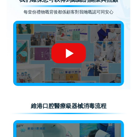
每壹份禮物嘅背後都係顧客對我哋嘅認可同安心
維港口腔醫療級器械消毒流程