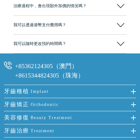
市市民極高的口碑評價及信任推薦 珠海、深圳設有八大分院，香港亦設
治療過程中，會出現額外加價的情況嗎？
有咨詢及服務保障中心，有任何問題都可以隨時預約免費咨詢，讓人十
分放心
不會，治療前我們會詳細說明治療方案及對應的價錢，顧客同意並簽字
後，我們才會正式進行診療服務
我可以透過港幣支付費用嗎？
可以。維港口腔會按照當日匯率轉算收取費用，而匯率會及時告知客人
我可以隨時更改預約時間嗎？
可以，請盡早通過wechat或whatsapp聯絡我們，告知我們你原本預約的
時間及資料，並且重新預約的日期及時段
+85362124305（澳門）
+8615344824305（珠海）
牙齒種植
Implant
種牙
牙齒矯正
Orthodontic
單顆牙缺失
隱形箍牙
美容修復
Beauty Treatment
門牙缺失
前牙反頜
全瓷牙
牙齒治療
Treatment
多顆牙缺失
牙齒擁擠