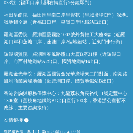
033號（福田口岸出關右轉直行5分鐘即到）
福田皇崗院：福田區皇崗口岸皇禦苑（皇城廣場C門）深港1
號地鋪全層（近福田口岸、皇崗口岸地鐵站E出口）
羅湖區委院：羅湖區愛國路1002號外貿輕工大廈8樓（近羅
湖口岸和蓮塘口岸，蓮塘口岸2個地鐵站，近東門步行街）
羅湖國貿院：羅湖區春風路廬山大廈B座21樓（近羅湖口
岸、向西村地鐵站A2出口、國貿地鐵站B出口）
羅湖金光華院：羅湖區國貿金光華廣場東二門對面，南湖路
凱利商業廣場地鋪（近羅湖口岸、國貿地鐵站B出口）
香港咨詢與服務保障中心：九龍荔枝角長裕街11號定豐中心
1306室（荔枝角地鐵站B1出口直行100米，香港辦公室暫不
應診，主要咨詢接待）
友情鏈接
隱私權政策
粵【C】廣[2025]第11-14-255號