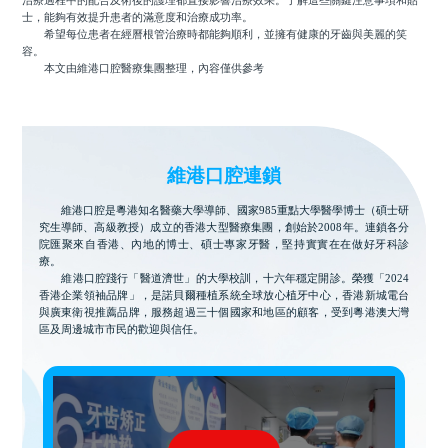
治療過程中的配合及術後的護理都直接影響治療效果。了解這些關鍵注意事項和貼
士，能夠有效提升患者的滿意度和治療成功率。
希望每位患者在經曆根管治療時都能夠順利，並擁有健康的牙齒與美麗的笑
容。
本文由維港口腔醫療集團整理，內容僅供參考
維港口腔連鎖
維港口腔是粵港知名醫藥大學導師、國家985重點大學醫學博士（碩士研
究生導師、高級教授）成立的香港大型醫療集團，創始於2008年。連鎖各分
院匯聚來自香港、內地的博士、碩士專家牙醫，堅持實實在在做好牙科診
療。
維港口腔踐行「醫道濟世」的大學校訓，十六年穩定開診。榮獲「2024
香港企業領袖品牌」，是諾貝爾種植系統全球放心植牙中心，香港新城電台
與廣東衛視推薦品牌，服務超過三十個國家和地區的顧客，受到粵港澳大灣
區及周邊城市市民的歡迎與信任。