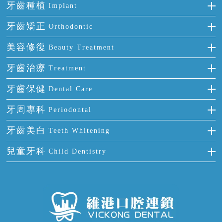
牙齒種植
Implant
種牙
牙齒矯正
Orthodontic
單顆牙缺失
隱形箍牙
美容修復
Beauty Treatment
門牙缺失
前牙反頜
全瓷牙
牙齒治療
Treatment
多顆牙缺失
牙齒擁擠
烤瓷牙
補牙
牙齒保健
Dental Care
半口缺失
牙齒前突
氟斑牙
智齒
正確刷牙
牙周專科
Periodontal
全口缺失
牙齒稀疏
四環素牙
根管治療
全國愛牙日
牙周炎
牙齒美白
Teeth Whitening
活動假牙
拔牙
預防牙病
牙齦出血
冷光美白
兒童牙科
Child Dentistry
牙貼面
牙痛
牙科通識
牙齦炎
洗牙
蛀牙防蛀
口腔潰瘍
口腔異味
牙周病
超聲波潔牙
窩溝封閉
牙齒鬆動
噴砂潔牙
兒童正畸
牙齦萎縮
牙結石