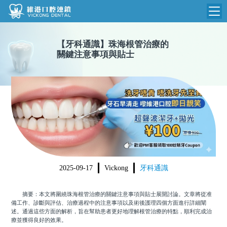
維港首頁
【
牙科通識
】
珠海根管治療的
關鍵注意事項與貼士
維港簡介
品牌介紹
收費標準
N
環境設備
收費總表
醫院新聞
醫生團隊
植牙收費
根管收費
門診時間
美學收費
2025-09-17
Vickong
牙科通識
就醫指引
常規收費
摘要：本文將圍繞珠海根管治療的關鍵注意事項與貼士展開討論。文章將從准
箍牙收費
備工作、診斷與評估、治療過程中的注意事項以及術後護理四個方面進行詳細闡
述。通過這些方面的解析，旨在幫助患者更好地理解根管治療的特點，順利完成治
療並獲得良好的效果。