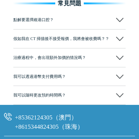
常見問題
點解要選擇維港口腔？
維港口腔踐行「醫道濟世」的大學校訓，各分院匯聚來自香港、內地的
博士碩士高資歷牙醫，十七年穩定開診。榮獲「2024香港企業領袖品
假如我在 CT 掃描後不接受報價，我將會被收費嗎？？
牌」、「2025香港企業領袖品牌」，是諾貝爾種植系統全球放心植牙中
心，香港新城電台與廣東衛視推薦品牌
不會！只要未開始實際服務之前，你不會被收取任何費用。
至今已服務超過三十個國家和地區的顧客，受到粵港澳大灣區及周邊城
市市民極高的口碑評價及信任推薦 珠海、深圳設有八大分院，香港亦設
治療過程中，會出現額外加價的情況嗎？
有咨詢及服務保障中心，有任何問題都可以隨時預約免費咨詢，讓人十
分放心
不會，治療前我們會詳細說明治療方案及對應的價錢，顧客同意並簽字
後，我們才會正式進行診療服務
我可以透過港幣支付費用嗎？
可以。維港口腔會按照當日匯率轉算收取費用，而匯率會及時告知客人
我可以隨時更改預約時間嗎？
可以，請盡早通過wechat或whatsapp聯絡我們，告知我們你原本預約的
時間及資料，並且重新預約的日期及時段
+85362124305（澳門）
+8615344824305（珠海）