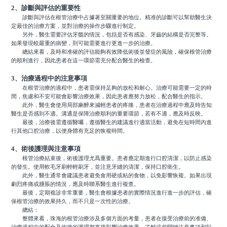
2、診斷與評估的重要性
診斷與評估在根管治療中占據著至關重要的地位。精准的診斷可以幫助醫生決
定最佳的治療方案，並對治療的操作步驟進行制定。
另外，醫生需要評估牙髓的情況，包括是否有感染、牙齒的結構是否完整等。
如果發現較嚴重的病變，則可能需要進行更進一步的治療。
總結來看，及時和准確的評估能夠有效降低術後並發症的風險，確保根管治療
的順利進行，因此患者在這一環節需充分配合醫生的檢查。
3、治療過程中的注意事項
在根管治療的過程中，患者需保持足夠的放松和耐心。治療可能需要一定的時
間，焦慮和不安可能會影響治療效果，因此患者應努力放松，配合醫生的指示。
此外，醫生會使用局部麻醉來減輕患者的疼痛，患者在治療過程中應及時告知
醫生是否感到不適。溝通是保障治療順利的重要環節，若有不適，應及時反映。
最後，治療後需遵循醫囑，遵循醫生的建議進行適當活動，避免在短時間內進
行其他口腔治療，以便身體有充足的恢複時間。
4、術後護理與注意事項
根管治療結束後，術後護理尤爲重要。患者應定期進行口腔清潔，以防止感染
的發生。使用軟毛牙刷輕輕刷牙，並注意牙縫的清潔，保持口腔衛生。
此外，醫生通常會建議患者避免食用硬或粘的食物，以免影響恢複。如果出現
劇烈疼痛或腫脹的情況，應及時聯系醫生進行複查。
最後，定期複診非常重要，醫生會根據患者的實際情況進行進一步的評估，確
保根管治療的效果持久，而不只是一次性的治療。
總結：
整體來看，珠海的根管治療涉及多個方面的考量，患者在接受治療前的准備、