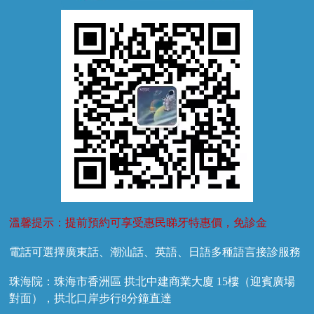
牙外傷
牙菌斑
換牙護理
兒牙診療
溫馨提示：提前預約可享受惠民睇牙特惠價，免診金
電話可選擇廣東話、潮汕話、英語、日語多種語言接診服務
珠海院：珠海市香洲區 拱北中建商業大廈 15樓（迎賓廣場
對面），拱北口岸步行8分鐘直達