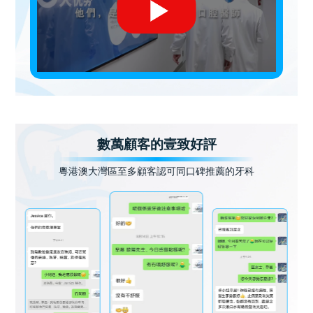
數萬顧客的壹致好評
粵港澳大灣區至多顧客認可同口碑推薦的牙科