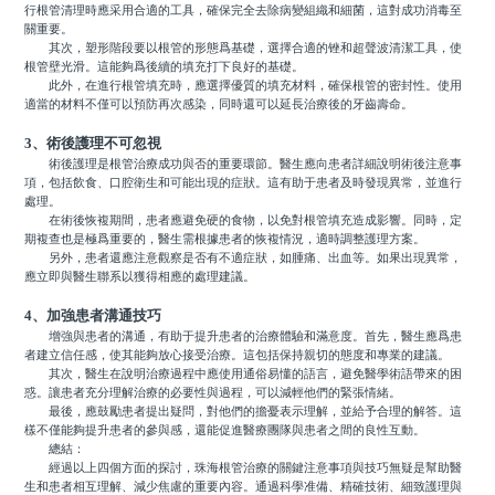
行根管清理時應采用合適的工具，確保完全去除病變組織和細菌，這對成功消毒至
關重要。
其次，塑形階段要以根管的形態爲基礎，選擇合適的锉和超聲波清潔工具，使
根管壁光滑。這能夠爲後續的填充打下良好的基礎。
此外，在進行根管填充時，應選擇優質的填充材料，確保根管的密封性。使用
適當的材料不僅可以預防再次感染，同時還可以延長治療後的牙齒壽命。
3、術後護理不可忽視
術後護理是根管治療成功與否的重要環節。醫生應向患者詳細說明術後注意事
項，包括飲食、口腔衛生和可能出現的症狀。這有助于患者及時發現異常，並進行
處理。
在術後恢複期間，患者應避免硬的食物，以免對根管填充造成影響。同時，定
期複查也是極爲重要的，醫生需根據患者的恢複情況，適時調整護理方案。
另外，患者還應注意觀察是否有不適症狀，如腫痛、出血等。如果出現異常，
應立即與醫生聯系以獲得相應的處理建議。
4、加強患者溝通技巧
增強與患者的溝通，有助于提升患者的治療體驗和滿意度。首先，醫生應爲患
者建立信任感，使其能夠放心接受治療。這包括保持親切的態度和專業的建議。
其次，醫生在說明治療過程中應使用通俗易懂的語言，避免醫學術語帶來的困
惑。讓患者充分理解治療的必要性與過程，可以減輕他們的緊張情緒。
最後，應鼓勵患者提出疑問，對他們的擔憂表示理解，並給予合理的解答。這
樣不僅能夠提升患者的參與感，還能促進醫療團隊與患者之間的良性互動。
總結：
經過以上四個方面的探討，珠海根管治療的關鍵注意事項與技巧無疑是幫助醫
生和患者相互理解、減少焦慮的重要內容。通過科學准備、精確技術、細致護理與