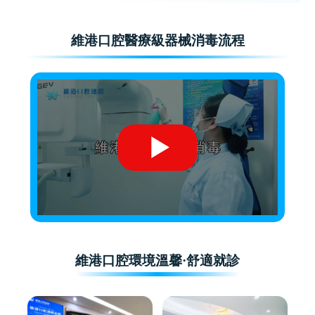
維港口腔醫療級器械消毒流程
維港口腔環境溫馨·舒適就診