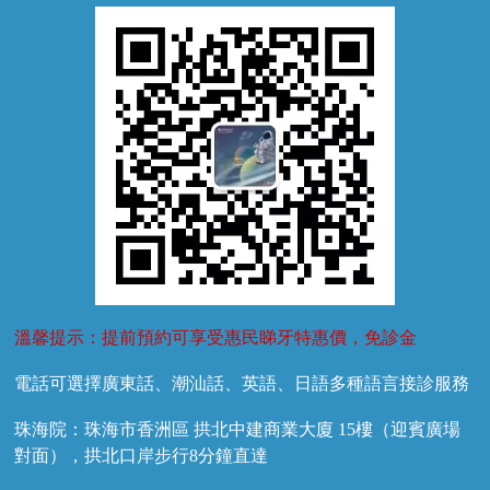
牙菌斑
換牙護理
兒牙診療
溫馨提示：提前預約可享受惠民睇牙特惠價，免診金
電話可選擇廣東話、潮汕話、英語、日語多種語言接診服務
珠海院：珠海市香洲區 拱北中建商業大廈 15樓（迎賓廣場
對面），拱北口岸步行8分鐘直達