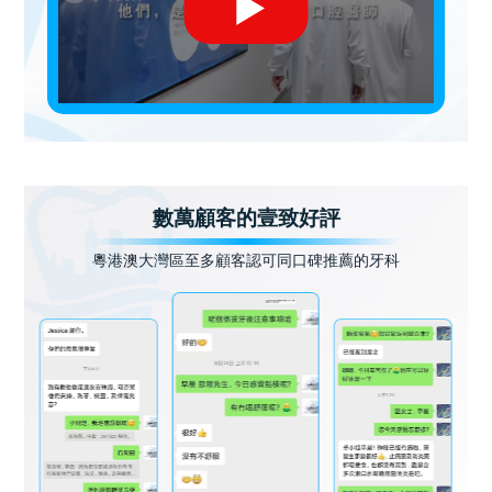
數萬顧客的壹致好評
粵港澳大灣區至多顧客認可同口碑推薦的牙科