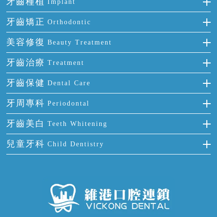
牙齒種植
Implant
種牙
牙齒矯正
Orthodontic
單顆牙缺失
隱形箍牙
美容修復
Beauty Treatment
門牙缺失
前牙反頜
全瓷牙
牙齒治療
Treatment
多顆牙缺失
牙齒擁擠
烤瓷牙
補牙
牙齒保健
Dental Care
半口缺失
牙齒前突
氟斑牙
智齒
正確刷牙
牙周專科
Periodontal
全口缺失
牙齒稀疏
四環素牙
根管治療
全國愛牙日
牙周炎
牙齒美白
Teeth Whitening
活動假牙
拔牙
預防牙病
牙齦出血
冷光美白
兒童牙科
Child Dentistry
牙貼面
牙痛
牙科通識
牙齦炎
洗牙
蛀牙防蛀
口腔潰瘍
口腔異味
牙周病
超聲波潔牙
窩溝封閉
牙齒鬆動
噴砂潔牙
兒童正畸
牙齦萎縮
牙結石
牙外傷