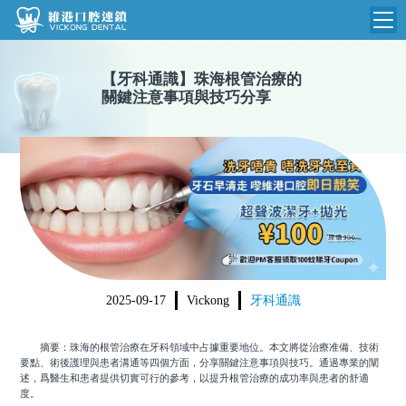
維港首頁
【
牙科通識
】
珠海根管治療的
關鍵注意事項與技巧分享
維港簡介
品牌介紹
收費標準
N
環境設備
收費總表
醫院新聞
醫生團隊
植牙收費
根管收費
門診時間
美學收費
2025-09-17
Vickong
牙科通識
就醫指引
常規收費
摘要：珠海的根管治療在牙科領域中占據重要地位。本文將從治療准備、技術
箍牙收費
要點、術後護理與患者溝通等四個方面，分享關鍵注意事項與技巧。通過專業的闡
述，爲醫生和患者提供切實可行的參考，以提升根管治療的成功率與患者的舒適
度。