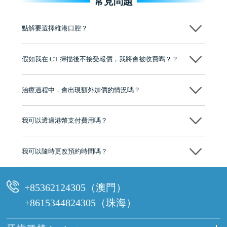
常見問題
點解要選擇維港口腔？
維港口腔踐行「醫道濟世」的大學校訓，各分院匯聚來自香港、內地的
博士碩士高資歷牙醫，十七年穩定開診。榮獲「2024香港企業領袖品
假如我在 CT 掃描後不接受報價，我將會被收費嗎？？
牌」、「2025香港企業領袖品牌」，是諾貝爾種植系統全球放心植牙中
心，香港新城電台與廣東衛視推薦品牌
不會！只要未開始實際服務之前，你不會被收取任何費用。
至今已服務超過三十個國家和地區的顧客，受到粵港澳大灣區及周邊城
市市民極高的口碑評價及信任推薦 珠海、深圳設有八大分院，香港亦設
治療過程中，會出現額外加價的情況嗎？
有咨詢及服務保障中心，有任何問題都可以隨時預約免費咨詢，讓人十
分放心
不會，治療前我們會詳細說明治療方案及對應的價錢，顧客同意並簽字
後，我們才會正式進行診療服務
我可以透過港幣支付費用嗎？
可以。維港口腔會按照當日匯率轉算收取費用，而匯率會及時告知客人
我可以隨時更改預約時間嗎？
可以，請盡早通過wechat或whatsapp聯絡我們，告知我們你原本預約的
時間及資料，並且重新預約的日期及時段
+85362124305（澳門）
+8615344824305（珠海）